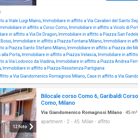
e
tto a Viale Luigi Maino
,
Immobiliare in affitto a Via Cavalieri del Santo Se
Immobiliare in affitto a Corso Como
,
Immobiliare in affitto a Vicolo di Po
iare in affitto a Via De Dragon
,
Immobiliare in affitto a Piazza San Fedel
 Bossi
,
Immobiliare in affitto a Piazza Fontana Milano
,
Immobiliare in aff
itto a Piazza Santo Stefano Milano
,
Immobiliare in affitto a Piazza dei M
 alla Porta
,
Immobiliare in affitto a Piazza Velasca
,
Immobiliare in affitt
tto a Via Lodovico da Viadina
,
Immobiliare in affitto a Piazza Andrea Ferr
a
,
Immobiliare in affitto a Piazza Resistenza Partigiana
ffitto a Via Giandomenico Romagnosi Milano
,
Case in affitto a Via Gia
Bilocale corso Como 6, Garibaldi Cors
Como, Milano
Via Giandomenico Romagnosi Milano
·
45
m²
Locali
·
Appartamento
apartment - 2 - 45: Milan - affitto
12 foto