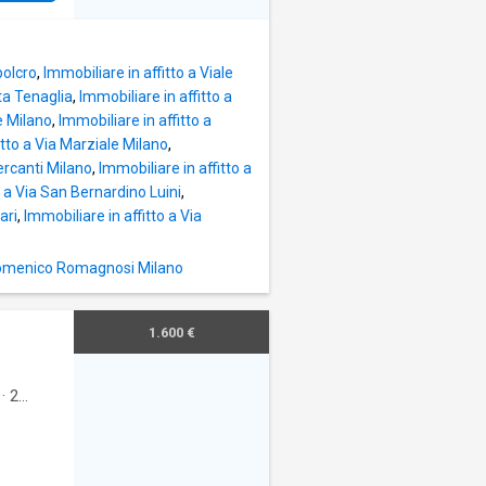
polcro
,
Immobiliare in affitto a Viale
rta Tenaglia
,
Immobiliare in affitto a
e Milano
,
Immobiliare in affitto a
itto a Via Marziale Milano
,
ercanti Milano
,
Immobiliare in affitto a
o a Via San Bernardino Luini
,
ari
,
Immobiliare in affitto a Via
ndomenico Romagnosi Milano
1.600 €
o
·
2