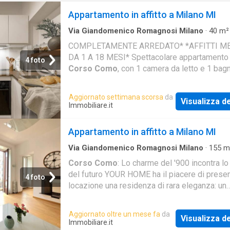
Appartamento in affitto a Milano MI
Via Giandomenico Romagnosi Milano
·
40
m²
Locali
·
1
Bagno
·
Appartamento
COMPLETAMENTE ARREDATO* *AFFITTI ME
DA 1 A 18 MESI* Spettacolare appartamento 
4 foto
Corso Como
, con 1 camera da letto e 1 bag
cucina è attrezzata con elettrodomestici e sto
I letti so
Aggiornato settimana scorsa
da
Visualizza de
Immobiliare.it
Appartamento in affitto a Milano MI
Via Giandomenico Romagnosi Milano
·
155
m
Locali
·
2
Bagni
·
Appartamento
Corso Como
: Lo charme del '900 incontra lo
del futuro YOUR HOME ha il piacere di presen
4 foto
locazione una residenza di rara eleganza: un
esclusivo appartamento di 155 mq situato ne
Aggiornato oltre un mese fa
da
Visualizza de
Immobiliare.it