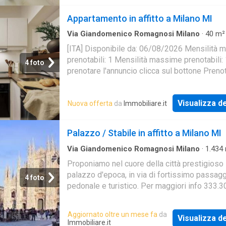
Appartamento in affitto a Milano MI
Via Giandomenico Romagnosi Milano
·
40
m²
Locale
·
1
Bagno
·
Appartamento
[ITA] Disponibile da: 06/08/2026 Mensilità 
prenotabili: 1 Mensilità massime prenotabili:
4 foto
prenotare l'annuncio clicca sul bottone Preno
[ENG] Available from: 06/08/2026 Minimum 
Visualizza de
Nuova offerta
da
Immobiliare.it
Palazzo / Stabile in affitto a Milano MI
Via Giandomenico Romagnosi Milano
·
1.434
Locali
·
6
Bagni
·
Palazzo
Proponiamo nel cuore della città prestigioso
palazzo d'epoca, in via di fortissimo passag
4 foto
pedonale e turistico. Per maggiori info 333.
Aggiornato oltre un mese fa
da
Visualizza de
Immobiliare.it