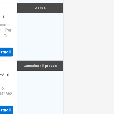
2.180 €
·
1
minime
 11 Per
ta Qui
m
ttagli
Consultare il prezzo
m²
·
6
gio
3042668
ttagli