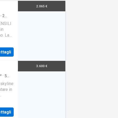
2.065 €
·
2
NSILI
in
no. La
viglie.
ttagli
3.600 €
²
·
5
 skyline
tare in
l cuore
ttagli