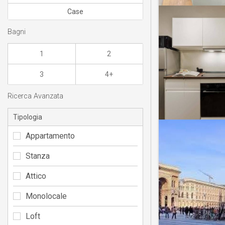
Case
Bagni
1
2
3
4+
Ricerca Avanzata
Tipologia
Appartamento
Stanza
Attico
Monolocale
Loft