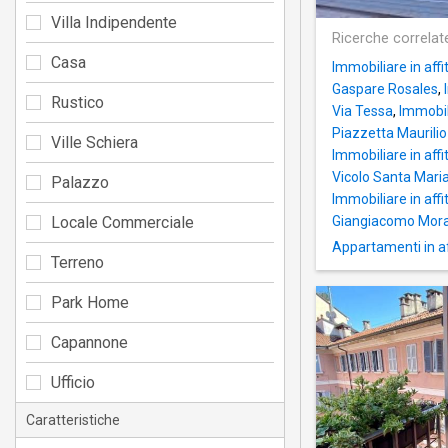
Villa Indipendente
Ricerche correlat
Casa
Immobiliare in affi
Gaspare Rosales
,
Rustico
Via Tessa
,
Immobil
Piazzetta Maurilio
Ville Schiera
Immobiliare in aff
Vicolo Santa Maria
Palazzo
Immobiliare in affi
Locale Commerciale
Giangiacomo Mor
Appartamenti in a
Terreno
Park Home
Capannone
Ufficio
Caratteristiche