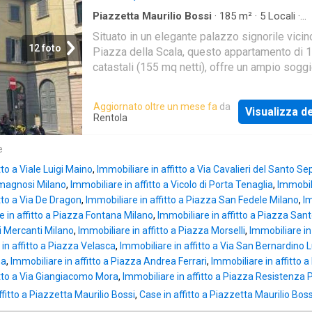
luminoso, ideale per famiglie o professionist
desiderano vivere in una zona centrale di Mil
Piazzetta Maurilio Bossi
·
185
m²
·
5
Locali
·
Appartamento
·
Giardino
·
Terrazzo
·
Cantina
·
Possibilità di box auto ed eventuale cantina i
Situato in un elegante palazzo signorile vicin
Ascensore
·
Riscaldamento
·
Parcheggio auto
aggiunta al canone. La posizione strategica
12 foto
Piazza della Scala, questo appartamento di
permette di raggiungere facilmente servizi, 
catastali (155 mq netti), offre un ampio sogg
ristoranti nelle immediate vicinanze, garante
un delizioso terrazzino con affaccio sul giar
comodità e qualità di vita. L'appartamento vi
condominiale, una sala da pranzo, 3 camere da
Aggiornato oltre un mese fa
da
consegnato vuoto con riscaldamento centrali
Visualizza de
di cui due molto spaziose, 3 bagni, una cucina
Rentola
Vi invitiamo a contattare l'inserzionista per
ingresso e vari disimpegni con armadi a muro
organizzare una visita o ricevere ulteriori
L'immobile si trova al secondo piano di un edi
e
informazioni su questa esclusiva opportunità
con ascensore e presenta un layout funziona
immobiliare
tto a Viale Luigi Maino
,
Immobiliare in affitto a Via Cavalieri del Santo Se
luminoso, ideale per famiglie o professionist
magnosi Milano
,
Immobiliare in affitto a Vicolo di Porta Tenaglia
,
Immobili
desiderano vivere in una zona centrale di Mil
itto a Via De Dragon
,
Immobiliare in affitto a Piazza San Fedele Milano
,
Im
Possibilità di box auto ed eventuale cantina i
e in affitto a Piazza Fontana Milano
,
Immobiliare in affitto a Piazza San
aggiunta al canone. La posizione strategica
ei Mercanti Milano
,
Immobiliare in affitto a Piazza Morselli
,
Immobiliare in 
permette di raggiungere facilmente servizi, 
in affitto a Piazza Velasca
,
Immobiliare in affitto a Via San Bernardino L
ristoranti nelle immediate vicinanze, garante
na
,
Immobiliare in affitto a Piazza Andrea Ferrari
,
Immobiliare in affitto 
comodità e qualità di vita. L'appartamento vi
itto a Via Giangiacomo Mora
,
Immobiliare in affitto a Piazza Resistenza 
consegnato vuoto con riscaldamento centrali
fitto a Piazzetta Maurilio Bossi
,
Case in affitto a Piazzetta Maurilio Boss
Vi invitiamo a contattare l'inserzionista per