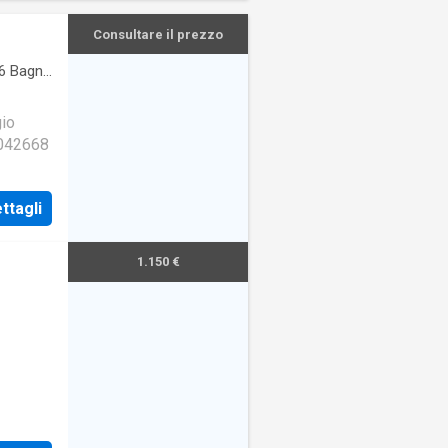
Consultare il prezzo
6
Bagni
·
gio
3042668
ttagli
1.150 €