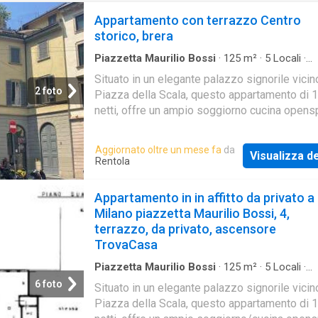
Appartamento con terrazzo Centro
storico, brera
Piazzetta Maurilio Bossi
·
125
m²
·
5
Locali
·
Appartamento
·
Terrazzo
·
Cantina
·
Ascensore
Situato in un elegante palazzo signorile vicin
Riscaldamento
·
Parcheggio auto
2 foto
Piazza della Scala, questo appartamento di
netti, offre un ampio soggiorno cucina open
con affaccio su un delizioso terrazzo di 20 m
camere da letto, 2 spazi che possono essere
Aggiornato oltre un mese fa
da
Visualizza de
come studio ufficio, 1 bagno. L'immobile,
Rentola
attualmente in ristrutturazione, si trova al qua
piano di un edificio con ascensore e present
Appartamento in in affitto da privato a
layout funzionale e luminoso, ideale per fami
Milano piazzetta Maurilio Bossi, 4,
professionisti che desiderano vivere in una 
terrazzo, da privato, ascensore
centrale di Milano. Possibilità di box auto ed
TrovaCasa
eventuale cantina in aggiunta al canone. La p
strategica permette di raggiungere facilment
Piazzetta Maurilio Bossi
·
125
m²
·
5
Locali
·
Appartamento
·
Terrazzo
·
Cantina
·
Ascensore
servizi, negozi e ristoranti nelle immediate
6 foto
Situato in un elegante palazzo signorile vicin
Riscaldamento
·
Parcheggio auto
vicinanze, garantendo comodità e qualità di vi
Piazza della Scala, questo appartamento di
L'appartamento viene consegnato vuoto, pro