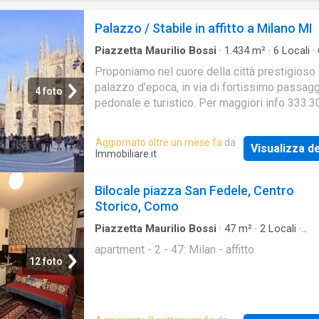
organizzare una visita o ricevere ulteriori
informazioni su questa esclusiva opportunità
Palazzo / Stabile in affitto a Milano MI
immobiliare
Piazzetta Maurilio Bossi
·
1.434
m²
·
6
Locali
·
Palazzo
Proponiamo nel cuore della città prestigioso
palazzo d'epoca, in via di fortissimo passag
4 foto
pedonale e turistico. Per maggiori info 333.
Aggiornato oltre un mese fa
da
Visualizza de
Immobiliare.it
Bilocale piazza San Fedele, Centro
Storico, Como
Piazzetta Maurilio Bossi
·
47
m²
·
2
Locali
·
Appartamento
apartment - 2 - 47: Milan - affitto
12 foto