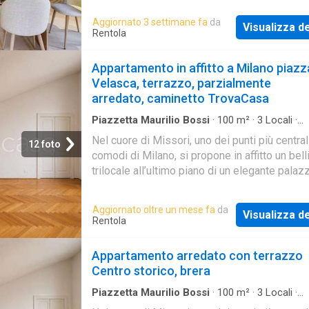
Aggiornato 3 settimane fa
da
Visualizza de
Rentola
Appartamento in affitto a Milano piazz
Velasca, terrazzo, parzialmente
arredato, caminetto TrovaCasa
Piazzetta Maurilio Bossi
·
100
m²
·
3
Locali
·
Appartamento
·
Terrazzo
·
Riscaldamento
·
Ari
Nel cuore di Missori, uno dei punti più central
condizionata
12 foto
comodi di Milano, si propone in affitto un bel
trilocale all’ultimo piano di un elegante palaz
d’epoca. È un appartamento davvero luminoso
grazie anche all’esposizione verso ovest, e
Aggiornato oltre un mese fa
da
Visualizza de
impreziosito da un ampio terrazzo che lo re
Rentola
unico nel suo genere. Entrando si trova un so
accogliente con camino e angolo cottura ope
Appartamento arredato con terrazzo
space. La casa è parzialmente arredata: la cu
Centro storico, brera
già completa, così come gli arredi dei bagni,
il resto degli spazi rimane libero così da pot
Piazzetta Maurilio Bossi
·
100
m²
·
3
Locali
·
Appartamento
·
Terrazzo
·
Riscaldamento
·
Ari
essere personalizzato. L’atmosfera del pala