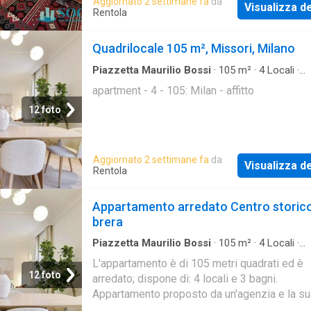
Aggiornato 2 settimane fa
da
Visualizza de
Rentola
Quadrilocale 105 m², Missori, Milano
Piazzetta Maurilio Bossi
·
105
m²
·
4
Locali
·
Appartamento
apartment - 4 - 105: Milan - affitto
12 foto
Aggiornato 2 settimane fa
da
Visualizza de
Rentola
Appartamento arredato Centro storico
brera
Piazzetta Maurilio Bossi
·
105
m²
·
4
Locali
·
Appartamento
L'appartamento è di 105 metri quadrati ed è
12 foto
arredato; dispone di: 4 locali e 3 bagni.
Appartamento proposto da un'agenzia e la su
disponibilità è immediata