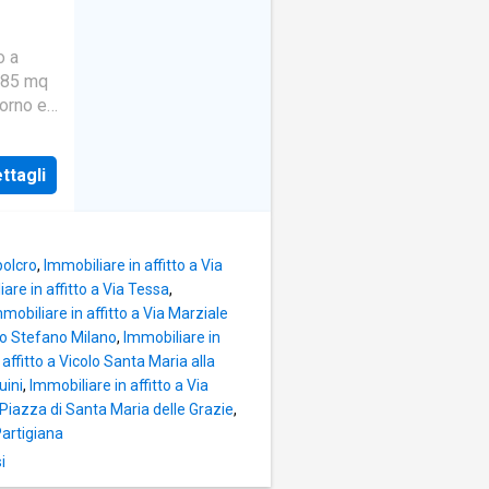
i che
ano.
n
o a
 185 mq
negozi e
iorno e
ndo
dino
ene
 letto,
zzato.
ttagli
, un
.
ficio
le e
polcro
,
Immobiliare in affitto a Via
i che
are in affitto a Via Tessa
,
ano.
mobiliare in affitto a Via Marziale
n
to Stefano Milano
,
Immobiliare in
affitto a Vicolo Santa Maria alla
negozi e
uini
,
Immobiliare in affitto a Via
ndo
a Piazza di Santa Maria delle Grazie
,
ene
Partigiana
zzato.
i