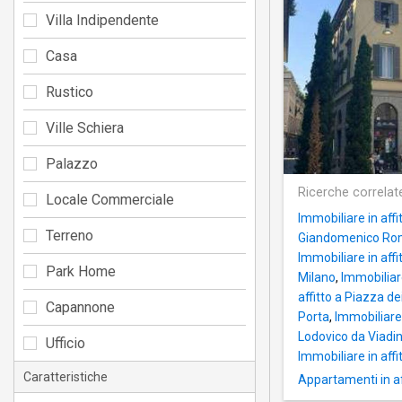
Villa Indipendente
Casa
Rustico
Ville Schiera
Palazzo
Ricerche correlat
Locale Commerciale
Immobiliare in affi
Terreno
Giandomenico Ro
Immobiliare in aff
Park Home
Milano
,
Immobiliar
affitto a Piazza d
Capannone
Porta
,
Immobiliare 
Lodovico da Viadi
Ufficio
Immobiliare in aff
Caratteristiche
Appartamenti in af