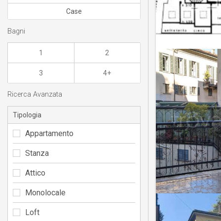
Case
Bagni
1
2
3
4+
Ricerca Avanzata
Tipologia
Appartamento
Stanza
Attico
Monolocale
Loft