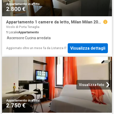
Appartamento
·
in affitto
2.800 €
Appartamento 1 camere da letto, Milan Milan 20154 ES99725512
Vicolo di Porta Tenaglia
1
Locale
Appartamento
·
Ascensore
·
Cucina arredata
Visualizza dettagli
Aggiornato oltre un mese fa
da
Listanza IT
Visualizza foto
Appartamento
·
in affitto
2.750 €