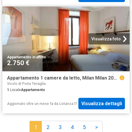
Visualizza foto
Appartamento
·
in affitto
2.750 €
Appartamento 1 camere da letto, Milan Milan 20124 ES96209436
Vicolo di Porta Tenaglia
1
Locale
Appartamento
Visualizza dettagli
Aggiornato oltre un mese fa
da
Listanza IT
1
2
3
4
5
>