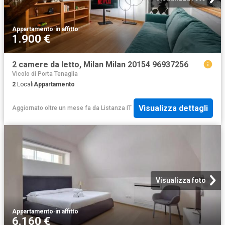
Appartamento
·
in affitto
1.900 €
2 camere da letto, Milan Milan 20154 96937256
Vicolo di Porta Tenaglia
2
Locali
Appartamento
Visualizza dettagli
Aggiornato oltre un mese fa
da
Listanza IT
Visualizza foto
Appartamento
·
in affitto
6.160 €