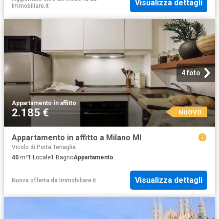
Visualizza dettagli
Immobiliare.it
4 foto
Appartamento
·
in affitto
2.185 €
NUOVO
Appartamento in affitto a Milano MI
Vicolo di Porta Tenaglia
40
m²
1
Locale
1
Bagno
Appartamento
Visualizza dettagli
Nuova offerta
da
Immobiliare.it