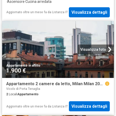
·
Ascensore
·
Cucina arredata
Visualizza dettagli
Aggiornato oltre un mese fa
da
Listanza IT
Visualizza foto
Appartamento
·
in affitto
1.900 €
Appartamento 2 camere da letto, Milan Milan 20154 ES96937256
Vicolo di Porta Tenaglia
2
Locali
Appartamento
Visualizza dettagli
Aggiornato oltre un mese fa
da
Listanza IT