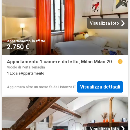
Visualizza foto
Appartamento
·
in affitto
2.750 €
Appartamento 1 camere da letto, Milan Milan 20124 DS96209436
Vicolo di Porta Tenaglia
1
Locale
Appartamento
Visualizza dettagli
Aggiornato oltre un mese fa
da
Listanza IT
Visualizza foto