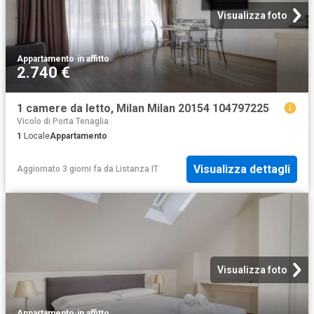
Visualizza foto
Appartamento
·
in affitto
2.740 €
1 camere da letto, Milan Milan 20154 104797225
Vicolo di Porta Tenaglia
1
Locale
Appartamento
Visualizza dettagli
Aggiornato 3 giorni fa
da
Listanza IT
Visualizza foto
Appartamento
·
in affitto