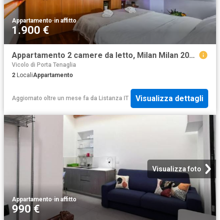
Appartamento
·
in affitto
1.900 €
Appartamento 2 camere da letto, Milan Milan 20154 DS96937256
Vicolo di Porta Tenaglia
2
Locali
Appartamento
Visualizza dettagli
Aggiornato oltre un mese fa
da
Listanza IT
Visualizza foto
Appartamento
·
in affitto
990 €