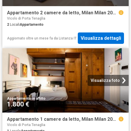
Appartamento 2 camere da letto, Milan Milan 20154 DS103092564
Vicolo di Porta Tenaglia
2
Locali
Appartamento
Visualizza dettagli
Aggiornato oltre un mese fa
da
Listanza IT
Visualizza foto
Appartamento
·
in affitto
1.800 €
Appartamento 1 camere da letto, Milan Milan 20145 ES86670733
Vicolo di Porta Tenaglia
1
Locale
Appartamento