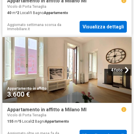
Appartamento in affitto a Milano MI
Vicolo di Porta Tenaglia
40
m²
2
Locali
1
Bagno
Appartamento
Aggiornato settimana scorsa
da
Visualizza dettagli
Immobiliare.it
4 foto
Appartamento
·
in affitto
3.600 €
Appartamento in affitto a Milano MI
Vicolo di Porta Tenaglia
155
m²
5
Locali
2
Bagni
Appartamento
Aggiornato oltre un mese fa
da