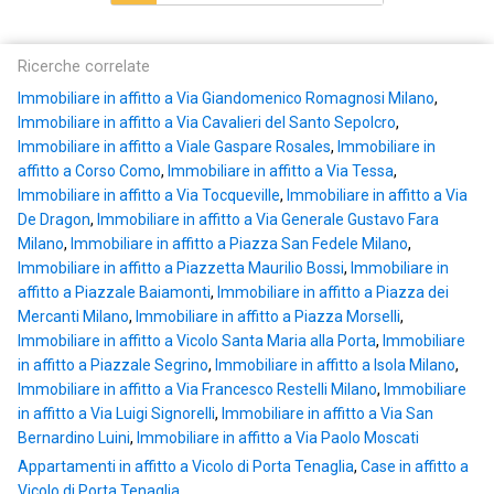
Ricerche correlate
Immobiliare in affitto a Via Giandomenico Romagnosi Milano
,
Immobiliare in affitto a Via Cavalieri del Santo Sepolcro
,
Immobiliare in affitto a Viale Gaspare Rosales
,
Immobiliare in
affitto a Corso Como
,
Immobiliare in affitto a Via Tessa
,
Immobiliare in affitto a Via Tocqueville
,
Immobiliare in affitto a Via
De Dragon
,
Immobiliare in affitto a Via Generale Gustavo Fara
Milano
,
Immobiliare in affitto a Piazza San Fedele Milano
,
Immobiliare in affitto a Piazzetta Maurilio Bossi
,
Immobiliare in
affitto a Piazzale Baiamonti
,
Immobiliare in affitto a Piazza dei
Mercanti Milano
,
Immobiliare in affitto a Piazza Morselli
,
Immobiliare in affitto a Vicolo Santa Maria alla Porta
,
Immobiliare
in affitto a Piazzale Segrino
,
Immobiliare in affitto a Isola Milano
,
Immobiliare in affitto a Via Francesco Restelli Milano
,
Immobiliare
in affitto a Via Luigi Signorelli
,
Immobiliare in affitto a Via San
Bernardino Luini
,
Immobiliare in affitto a Via Paolo Moscati
Appartamenti in affitto a Vicolo di Porta Tenaglia
,
Case in affitto a
Vicolo di Porta Tenaglia