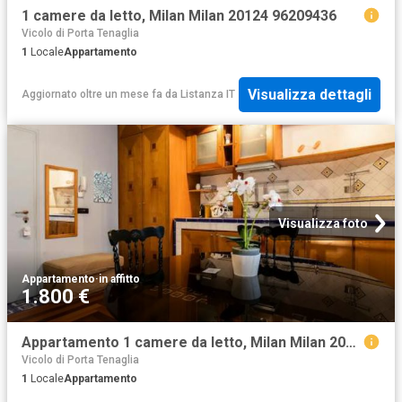
1 camere da letto, Milan Milan 20124 96209436
Vicolo di Porta Tenaglia
1
Locale
Appartamento
Visualizza dettagli
Aggiornato oltre un mese fa
da
Listanza IT
Visualizza foto
Appartamento
·
in affitto
1.800 €
Appartamento 1 camere da letto, Milan Milan 20145 DS86670733
Vicolo di Porta Tenaglia
1
Locale
Appartamento