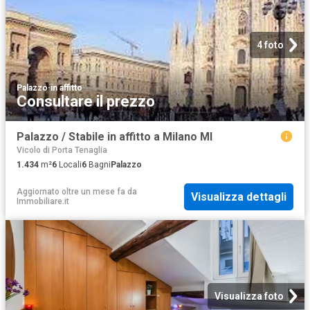
4 foto
Palazzo
·
in affitto
Consultare il prezzo
Palazzo / Stabile in affitto a Milano MI
Vicolo di Porta Tenaglia
1.434
m²
6
Locali
6
Bagni
Palazzo
Aggiornato oltre un mese fa
da
Visualizza dettagli
Immobiliare.it
Visualizza foto