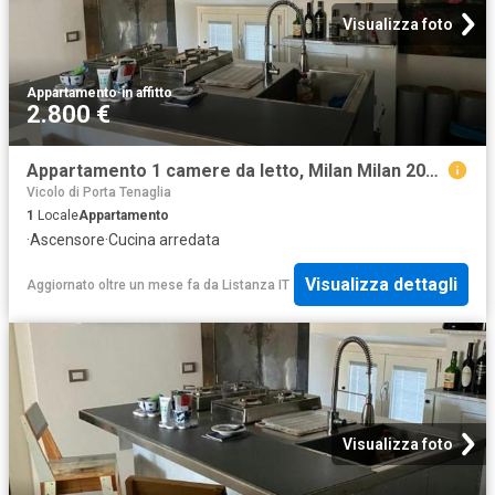
Visualizza foto
Appartamento
·
in affitto
2.800 €
Appartamento 1 camere da letto, Milan Milan 20154 DS99725512
Vicolo di Porta Tenaglia
1
Locale
Appartamento
·
Ascensore
·
Cucina arredata
Visualizza dettagli
Aggiornato oltre un mese fa
da
Listanza IT
Visualizza foto