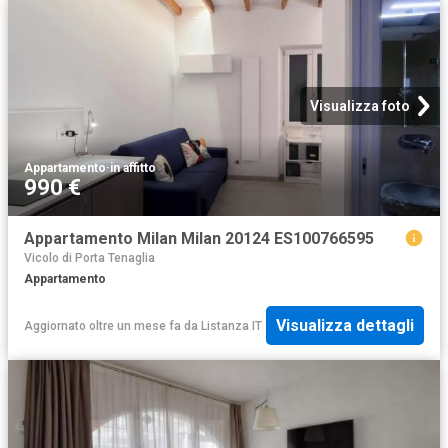
Visualizza foto
Appartamento
·
in affitto
990 €
Appartamento Milan Milan 20124 ES100766595
Vicolo di Porta Tenaglia
Appartamento
Visualizza dettagli
Aggiornato oltre un mese fa
da
Listanza IT