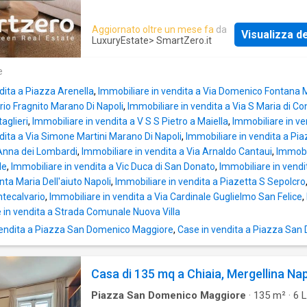
Domenico Maggiore
. Qui, dove l’arte incont
storia e la vita quotidiana si fonde con il fasc
Aggiornato oltre un mese fa
da
Visualizza de
secolare di monumenti iconici, nasce questa
LuxuryEstate
> SmartZero.it
residenza esclusiva, perfetta sintesi di eleg
prestigio e raffinatezza. ✨ Un capolavoro di
e
architettura e stile • Affacci scenografici: 8 b
dita a Piazza Arenella
,
Immobiliare in vendita a Via Domenico Fontana 
dominano la piazza e regalano prospettive
rio Fragnito Marano Di Napoli
,
Immobiliare in vendita a Via S Maria di Co
straordinarie sulla vita vibrante del centro stor
taglieri
,
Immobiliare in vendita a V S S Pietro a Maiella
,
Immobiliare in ve
Spazi regali: salone triplo di oltre 100 mq,
dita a Via Simone Martini Marano Di Napoli
,
Immobiliare in vendita a Pi
impreziosito da soffitti di 6 metri e pregiato 
 Anna dei Lombardi
,
Immobiliare in vendita a Via Arnaldo Cantaui
,
Immobil
in Afromosia. • Doppio ingresso privato: versa
le
,
Immobiliare in vendita a Vic Duca di San Donato
,
Immobiliare in vendit
che consente la divisione in due unità indipen
nta Maria Dell'aiuto Napoli
,
Immobiliare in vendita a Piazetta S Sepolcro
Materiali ricercati: infissi termoacustici in le
tecalvario
,
Immobiliare in vendita a Via Cardinale Guglielmo San Felice
,
massello, porte con vetri decorati e maniglie 
 in vendita a Strada Comunale Nuova Villa
18k, portali in marmo verde pregiato. ✨ Intern
vendita a Piazza San Domenico Maggiore
,
Case in vendita a Piazza Sa
progettati per vivere il lusso • Superficie gen
con sei camere da letto e altrettanti bagni e
Casa di 135 mq a Chiaia, Mergellina Nap
Piazza San Domenico Maggiore
·
135
m²
·
6
L