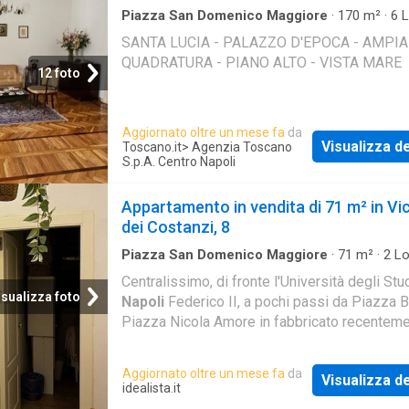
Piazza San Domenico Maggiore
·
170
m²
·
6
L
Bagni
·
Casa
SANTA LUCIA - PALAZZO D'EPOCA - AMPIA
QUADRATURA - PIANO ALTO - VISTA MARE
12 foto
Aggiornato oltre un mese fa
da
Visualizza de
Toscano.it
> Agenzia Toscano
S.p.A. Centro Napoli
Appartamento in vendita di 71 m² in Vi
dei Costanzi, 8
Piazza San Domenico Maggiore
·
71
m²
·
2
Lo
Bagni
·
Appartamento
·
Ascensore
Centralissimo, di fronte l'Università degli Stud
isualizza foto
Napoli
Federico II, a pochi passi da Piazza 
Piazza Nicola Amore in fabbricato recentem
ristrutturato con possibilità di installazione di
ascensore proponiamo in vendita un apparta
Aggiornato oltre un mese fa
da
Visualizza de
completamente arredato composto da ingres
idealista.it
camere con annessi servizi, lavanderia e bal