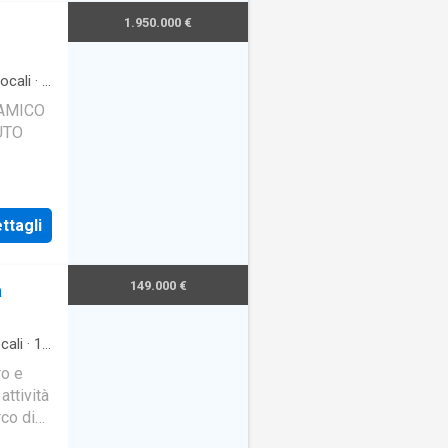
o in
1.950.000 €
ocali
·
5
uto
AMICO
UTO
ttagli
149.000 €
a
cali
·
1
ro e
attività
rco di