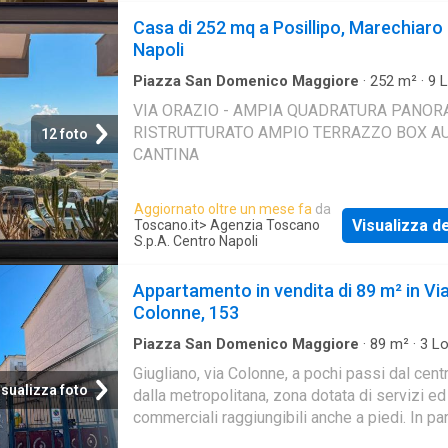
con affaccio su Piazzetta degli Orefici. Il tutt
Casa di 252 mq a Posillipo, Marechiaro
ottimo stato locativo
Napoli
Piazza San Domenico Maggiore
·
252
m²
·
9
L
Bagni
·
Casa
·
Terrazzo
·
Cantina
·
Parcheggio a
VIA ORAZIO - AMPIA QUADRATURA PANOR
RISTRUTTURATO AMPIO TERRAZZO BOX A
12 foto
CANTINA
Aggiornato oltre un mese fa
da
Visualizza de
Toscano.it
> Agenzia Toscano
S.p.A. Centro Napoli
Appartamento in vendita di 89 m² in Vi
Colonne, 153
Piazza San Domenico Maggiore
·
89
m²
·
3
Lo
Bagno
·
Appartamento
Giugliano, via Colonne, a pochi passi dal cent
isualizza foto
dalla metropolitana, zona dotata di servizi ed 
commerciali raggiungibili anche a piedi. In pa
recente costruzione, disponibile alla vendita