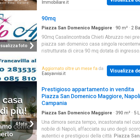
Immobiliare.it
90mq
Piazza San Domenico Maggiore
·
90
m²
·
2
Ba
Villa Indipendente
·
Balcone
90mq Casalincontrada Chieti Abruzzo nei pre
piazza san domenico casa singola recentem
isualizza foto
ristrutturata di circa 90 mq dotata di ingresso
indipendente e disposta su tre livelli. limmobi
piano seminterrato composto da cucina e serv
Aggiornato oltre un mese fa
da
Visualizza de
piano terra ingresso corridoio e camera
Easyavvisi.it
matrimoniale. al primo piano camera matrimon
servizio. balcone perimetrale. a.p.e. in fase di
Prestigioso appartamento in vendita
rilascio. per info 085810234
Piazza San Domenico Maggiore, Napoli
Campania
Piazza San Domenico Maggiore
·
390
m²
·
5
L
Appartamento
·
Balcone
Una dimora senza tempo, incastonata nel cuo
4 foto
nobile di Napoli, affacciata su uno degli scorc
autentici e prestigiosi della città:
Piazza San