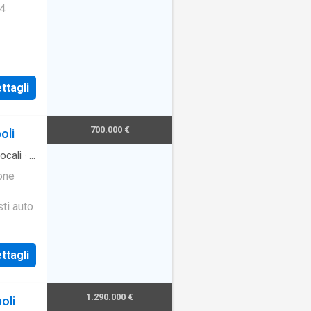
 4
ttagli
700.000 €
oli
ocali
·
2
one
ti auto
ttagli
1.290.000 €
oli