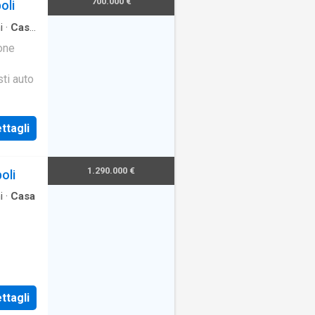
700.000 €
oli
i
·
Casa
one
ti auto
ttagli
1.290.000 €
oli
i
·
Casa
ttagli