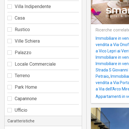
Villa Indipendente
Casa
Rustico
Ricerche correlat
Immobiliare in ven
Ville Schiera
vendita a Via Onof
a Vico Lepri ai Ven
Palazzo
Immobiliare in ve
Locale Commerciale
Immobiliare in ven
Strada S Giovanni
Terreno
Petraio
,
Immobiliar
vendita a Via Por
Park Home
a Via dell'Arco Mire
Appartamenti in v
Capannone
Ufficio
Caratteristiche