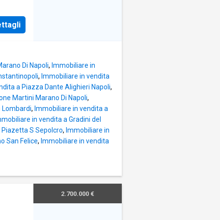
ra la
ino
ttagli
anza,
alconi
Marano Di Napoli
,
Immobiliare in
nstantinopoli
,
Immobiliare in vendita
ico. •
ndita a Piazza Dante Alighieri Napoli
,
mone Martini Marano Di Napoli
,
parquet
ei Lombardi
,
Immobiliare in vendita a
tilità
mobiliare in vendita a Gradini del
denti. •
a Piazetta S Sepolcro
,
Immobiliare in
gno
mo San Felice
,
Immobiliare in vendita
in oro
i
erosa,
2.700.000 €