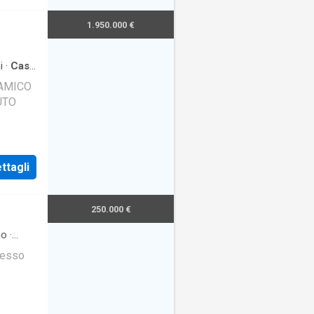
1.950.000 €
i
·
Casa
AMICO
UTO
ttagli
250.000 €
no
·
resso