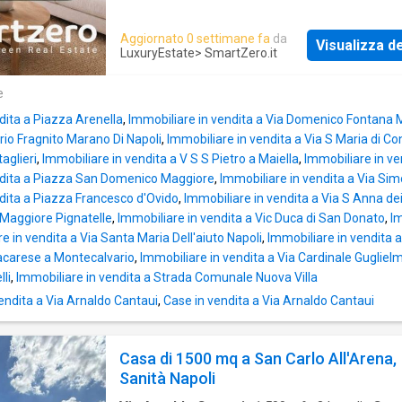
Domenico Maggiore
. Qui, dove l’arte incont
storia e la vita quotidiana si fonde con il fasc
Aggiornato 0 settimane fa
da
Visualizza de
secolare di monumenti iconici, nasce questa
LuxuryEstate
> SmartZero.it
residenza esclusiva, perfetta sintesi di eleg
prestigio e raffinatezza. ✨ Un capolavoro di
e
architettura e stile • Affacci scenografici: 8 b
dita a Piazza Arenella
,
Immobiliare in vendita a Via Domenico Fontana 
dominano la piazza e regalano prospettive
rio Fragnito Marano Di Napoli
,
Immobiliare in vendita a Via S Maria di Co
straordinarie sulla vita vibrante del centro stor
taglieri
,
Immobiliare in vendita a V S S Pietro a Maiella
,
Immobiliare in ve
Spazi regali: salone triplo di oltre 100 mq,
ndita a Piazza San Domenico Maggiore
,
Immobiliare in vendita a Via Si
impreziosito da soffitti di 6 metri e pregiato 
dita a Piazza Francesco d'Ovido
,
Immobiliare in vendita a Via S Anna d
in Afromosia. • Doppio ingresso privato: versa
 Maggiore Pignatelle
,
Immobiliare in vendita a Vic Duca di San Donato
,
Im
che consente la divisione in due unità indipen
e in vendita a Via Santa Maria Dell'aiuto Napoli
,
Immobiliare in vendita 
Materiali ricercati: infissi termoacustici in le
tacarese a Montecalvario
,
Immobiliare in vendita a Via Cardinale Gugliel
massello, porte con vetri decorati e maniglie 
lli
,
Immobiliare in vendita a Strada Comunale Nuova Villa
18k, portali in marmo verde pregiato. ✨ Intern
endita a Via Arnaldo Cantaui
,
Case in vendita a Via Arnaldo Cantaui
progettati per vivere il lusso • Superficie gen
con sei camere da letto e altrettanti bagni e
Casa di 1500 mq a San Carlo All'Arena,
Sanità Napoli