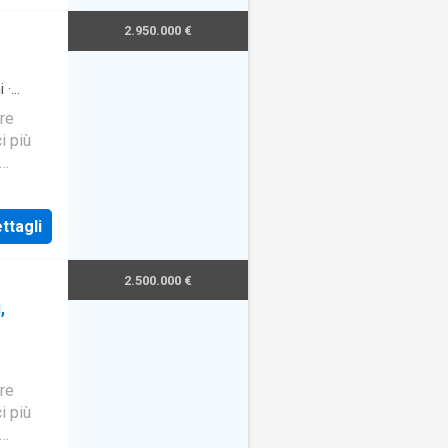
iale e
2.950.000 €
i
·
re
i più
ra la
ino
ttagli
anza,
2.500.000 €
,
re
i più