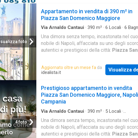
matrimoniale. al primo piano camera matrimon
servizio. balcone perimetrale. a.p.e. in fase di
Appartamento in vendita di 390 m² in
rilascio. per info 085810234
Piazza San Domenico Maggiore
Via Arnaldo Cantaui
·
390
m²
·
6
Locali
·
6
Bagn
Appartamento
Una dimora senza tempo, incastonata nel cuo
isualizza foto
nobile di Napoli, affacciata su uno degli scorc
autentici e prestigiosi della città:
Piazza San
Domenico Maggiore
. Qui, dove l’arte incont
storia e la vita quotidiana si fonde con il fasc
Aggiornato oltre un mese fa
da
Visualizza de
secolare di monumenti iconici, nasce questa
idealista.it
residenza esclusiva, perfetta sintesi di eleg
prestigio e raffinatezza
Prestigioso appartamento in vendita
Piazza San Domenico Maggiore, Napoli
Campania
Via Arnaldo Cantaui
·
390
m²
·
5
Locali
·
Appartamento
·
Balcone
Una dimora senza tempo, incastonata nel cuo
4 foto
nobile di Napoli, affacciata su uno degli scorc
autentici e prestigiosi della città:
Piazza San