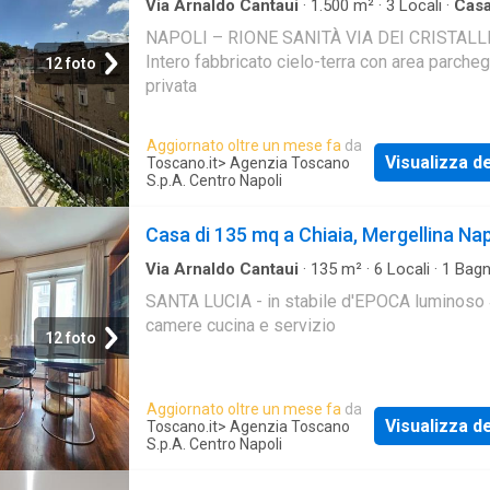
Via Arnaldo Cantaui
·
1.500
m²
·
3
Locali
·
Cas
NAPOLI – RIONE SANITÀ VIA DEI CRISTALL
Intero fabbricato cielo-terra con area parche
12 foto
privata
Aggiornato oltre un mese fa
da
Visualizza de
Toscano.it
> Agenzia Toscano
S.p.A. Centro Napoli
Casa di 135 mq a Chiaia, Mergellina Nap
Via Arnaldo Cantaui
·
135
m²
·
6
Locali
·
1
Bag
Casa
SANTA LUCIA - in stabile d'EPOCA luminoso
camere cucina e servizio
12 foto
Aggiornato oltre un mese fa
da
Visualizza de
Toscano.it
> Agenzia Toscano
S.p.A. Centro Napoli