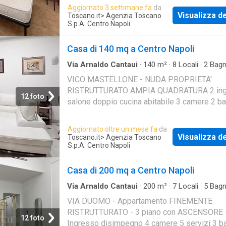
Aggiornato 3 settimane fa
da
Visualizza de
Toscano.it
> Agenzia Toscano
S.p.A. Centro Napoli
Casa di 140 mq a Centro Napoli
Via Arnaldo Cantaui
·
140
m²
·
8
Locali
·
2
Bagn
·
Balcone
·
Cantina
VICO MASTELLONE - NUDA PROPRIETA'
RISTRUTTURATO AMPIA QUADRATURA 2 ing
12 foto
salone doppio cucina abitabile 3 camere 2 ba
cantina BALCONI
Aggiornato oltre un mese fa
da
Visualizza de
Toscano.it
> Agenzia Toscano
S.p.A. Centro Napoli
Casa di 200 mq a Centro Napoli
Via Arnaldo Cantaui
·
200
m²
·
7
Locali
·
5
Bagn
·
Balcone
·
Ascensore
VIA DUOMO - Appartamento FINEMENTE
RISTRUTTURATO - 3 piano con ASCENSORE 
12 foto
Ingresso disimpegno 4 camere 5 servizi 3 ba