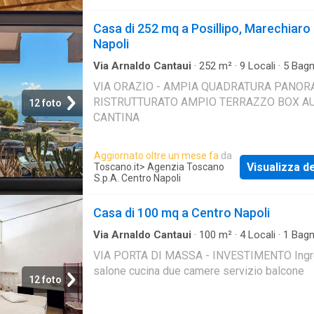
Casa di 252 mq a Posillipo, Marechiaro
Napoli
Via Arnaldo Cantaui
·
252
m²
·
9
Locali
·
5
Bagn
·
Terrazzo
·
Cantina
·
Parcheggio auto
VIA ORAZIO - AMPIA QUADRATURA PANOR
RISTRUTTURATO AMPIO TERRAZZO BOX A
12 foto
CANTINA
Aggiornato oltre un mese fa
da
Visualizza de
Toscano.it
> Agenzia Toscano
S.p.A. Centro Napoli
Casa di 100 mq a Centro Napoli
Via Arnaldo Cantaui
·
100
m²
·
4
Locali
·
1
Bag
Casa
·
Balcone
VIA PORTA DI MASSA - INVESTIMENTO Ing
salone cucina due camere servizio balcone
12 foto