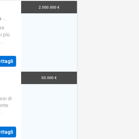
2.500.000 €
i
·
re
i più
ra la
ttagli
50.000 €
ssi di
ente
le al
izio. al
ttagli