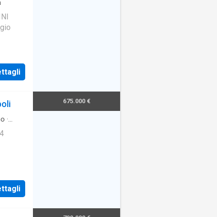
a
INI
ggio
ttagli
675.000 €
oli
no
·
 4
ttagli