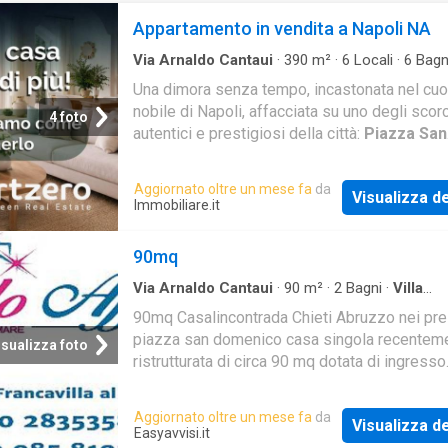
Appartamento in vendita a Napoli NA
Via Arnaldo Cantaui
·
390
m²
·
6
Locali
·
6
Bagn
Appartamento
Una dimora senza tempo, incastonata nel cuo
nobile di Napoli, affacciata su uno degli scorc
4 foto
autentici e prestigiosi della città:
Piazza San
Domenico Maggiore
. Qui, dove l’arte incont
stor
Aggiornato oltre un mese fa
da
Visualizza de
Immobiliare.it
90mq
Via Arnaldo Cantaui
·
90
m²
·
2
Bagni
·
Villa
Indipendente
·
Balcone
90mq Casalincontrada Chieti Abruzzo nei pre
piazza san domenico casa singola recentem
isualizza foto
ristrutturata di circa 90 mq dotata di ingresso
indipendente e disposta su tre livelli. limmobi
piano seminterrato composto da cucina e serv
Aggiornato oltre un mese fa
da
Visualizza de
piano terra ingresso corridoio e camera
Easyavvisi.it