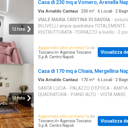
Casa di 230 mq a Vomero, Arenella Nap
Via Arnaldo Cantaui
·
230
m²
·
6
Locali
·
2
Bagn
·
Parcheggio auto
VIALE MARIA CRISTINA DI SAVOIA
- soluzi
BILIVELLI ampia quadratura TOTALEMENTE
12 foto
RISTRUTTURATA -TERRAZZO a livello - 2 pos
Aggiornato oltre un mese fa
da
Visualizza de
Toscano.it
> Agenzia Toscano
S.p.A. Centro Napoli
Casa di 170 mq a Chiaia, Mergellina Nap
Via Arnaldo Cantaui
·
170
m²
·
6
Locali
·
2
Bagn
SANTA LUCIA - PALAZZO D'EPOCA - AMPIA
QUADRATURA - PIANO ALTO - VISTA MARE
12 foto
Aggiornato oltre un mese fa
da
Visualizza de
Toscano.it
> Agenzia Toscano
S.p.A. Centro Napoli