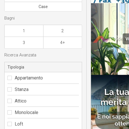
Case
Bagni
1
2
V
3
4+
Ricerca Avanzata
Tipologia
Appartamento
Stanza
Attico
Monolocale
Loft