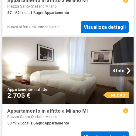
Appartamento in affitto a Milano MI
Piazza Santo Stefano Milano
57
m²
2
Locali
1
Bagno
Appartamento
Visualizza dettagli
Nuova offerta
da
Immobiliare.it
4 foto
Appartamento
·
in affitto
2.705 €
NUOVO
Appartamento in affitto a Milano MI
Piazza Santo Stefano Milano
50
m²
2
Locali
1
Bagno
Appartamento