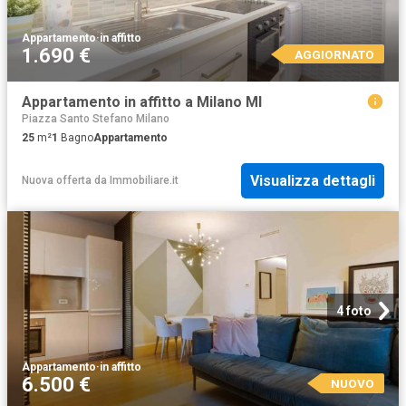
Appartamento
·
in affitto
1.690 €
AGGIORNATO
Appartamento in affitto a Milano MI
Piazza Santo Stefano Milano
25
m²
1
Bagno
Appartamento
Visualizza dettagli
Nuova offerta
da
Immobiliare.it
4 foto
Appartamento
·
in affitto
6.500 €
NUOVO