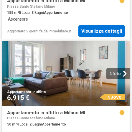
Appartamento in affitto a Milano MI
Piazza Santo Stefano Milano
155
m²
5
Locali
3
Bagni
Appartamento
·
Ascensore
Visualizza dettagli
Aggiornato 5 giorni fa
da
Immobiliare.it
4 foto
Appartamento
·
in affitto
6.915 €
NUOVO
Appartamento in affitto a Milano MI
Piazza Santo Stefano Milano
50
m²
4
Locali
2
Bagni
Appartamento