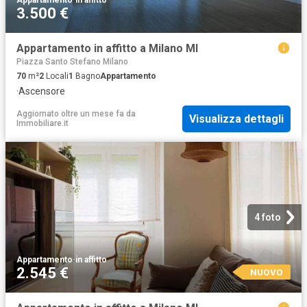
3.500 €
Appartamento in affitto a Milano MI
Piazza Santo Stefano Milano
70
m²
2
Locali
1
Bagno
Appartamento
·
Ascensore
Aggiornato oltre un mese fa
da
Visualizza dettagli
Immobiliare.it
4 foto
Appartamento
·
in affitto
2.545 €
NUOVO