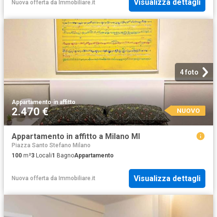
Visualizza dettagli
Nuova offerta
da
Immobiliare.it
4 foto
Appartamento
·
in affitto
2.470 €
NUOVO
Appartamento in affitto a Milano MI
Piazza Santo Stefano Milano
100
m²
3
Locali
1
Bagno
Appartamento
Visualizza dettagli
Nuova offerta
da
Immobiliare.it