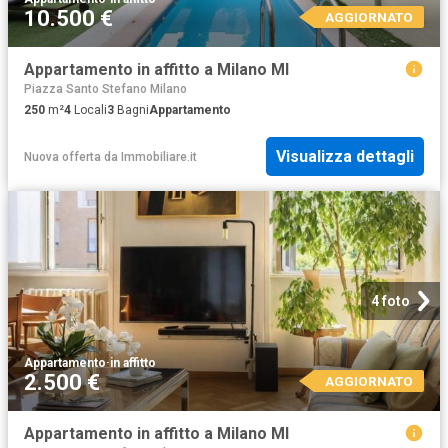
10.500 €
AGGIORNATO
Appartamento in affitto a Milano MI
Piazza Santo Stefano Milano
250
m²
4
Locali
3
Bagni
Appartamento
Visualizza dettagli
Nuova offerta
da
Immobiliare.it
4 foto
Appartamento
·
in affitto
2.500 €
AGGIORNATO
Appartamento in affitto a Milano MI