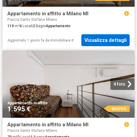
Appartamento in affitto a Milano MI
Piazza Santo Stefano Milano
119
m²
4
Locali
2
Bagni
Appartamento
Visualizza dettagli
Aggiornato 1 giorni fa
da
Immobiliare.it
4 foto
Appartamento
·
in affitto
1.595 €
NUOVO
Appartamento in affitto a Milano MI
Piazza Santo Stefano Milano