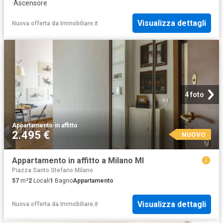
·
Ascensore
Visualizza dettagli
Nuova offerta
da
Immobiliare.it
4 foto
Appartamento
·
in affitto
2.495 €
NUOVO
Appartamento in affitto a Milano MI
Piazza Santo Stefano Milano
57
m²
2
Locali
1
Bagno
Appartamento
Visualizza dettagli
Nuova offerta
da
Immobiliare.it