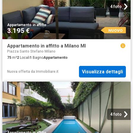
4 foto
Appartamento
·
in affitto
3.195 €
NUOVO
Appartamento in affitto a Milano MI
Piazza Santo Stefano Milano
75
m²
2
Locali
1
Bagno
Appartamento
Visualizza dettagli
Nuova offerta
da
Immobiliare.it
4 foto
Appartamento
·
in affitto