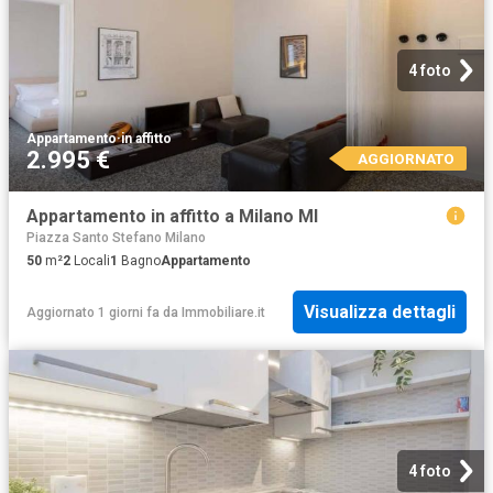
4 foto
Appartamento
·
in affitto
2.995 €
AGGIORNATO
Appartamento in affitto a Milano MI
Piazza Santo Stefano Milano
50
m²
2
Locali
1
Bagno
Appartamento
Visualizza dettagli
Aggiornato 1 giorni fa
da
Immobiliare.it
4 foto