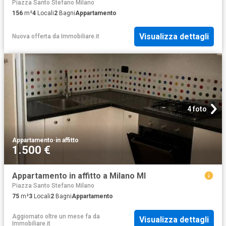
Piazza Santo Stefano Milano
156
m²
4
Locali
2
Bagni
Appartamento
Visualizza dettagli
Nuova offerta
da
Immobiliare.it
4 foto
Appartamento
·
in affitto
1.500 €
Appartamento in affitto a Milano MI
Piazza Santo Stefano Milano
75
m²
3
Locali
2
Bagni
Appartamento
Aggiornato oltre un mese fa
da
Visualizza dettagli
Immobiliare.it