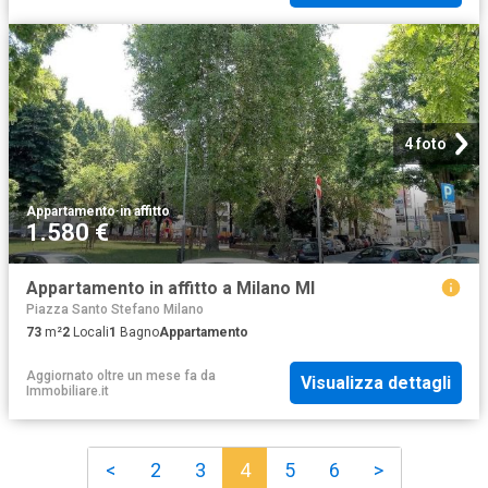
4 foto
Appartamento
·
in affitto
1.580 €
Appartamento in affitto a Milano MI
Piazza Santo Stefano Milano
73
m²
2
Locali
1
Bagno
Appartamento
Aggiornato oltre un mese fa
da
Visualizza dettagli
Immobiliare.it
<
2
3
4
5
6
>