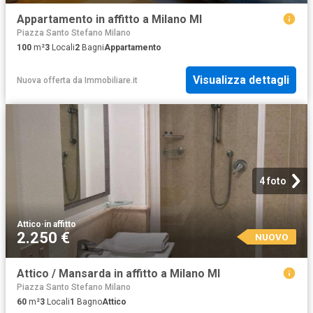
Appartamento in affitto a Milano MI
Piazza Santo Stefano Milano
100
m²
3
Locali
2
Bagni
Appartamento
Visualizza dettagli
Nuova offerta
da
Immobiliare.it
4 foto
Attico
·
in affitto
2.250 €
NUOVO
Attico / Mansarda in affitto a Milano MI
Piazza Santo Stefano Milano
60
m²
3
Locali
1
Bagno
Attico