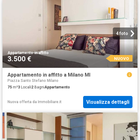
4 foto
Appartamento
·
in affitto
3.500 €
NUOVO
Appartamento in affitto a Milano MI
Piazza Santo Stefano Milano
75
m²
3
Locali
2
Bagni
Appartamento
Visualizza dettagli
Nuova offerta
da
Immobiliare.it