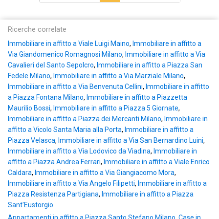
Ricerche correlate
Immobiliare in affitto a Viale Luigi Maino
,
Immobiliare in affitto a
Via Giandomenico Romagnosi Milano
,
Immobiliare in affitto a Via
Cavalieri del Santo Sepolcro
,
Immobiliare in affitto a Piazza San
Fedele Milano
,
Immobiliare in affitto a Via Marziale Milano
,
Immobiliare in affitto a Via Benvenuta Cellini
,
Immobiliare in affitto
a Piazza Fontana Milano
,
Immobiliare in affitto a Piazzetta
Maurilio Bossi
,
Immobiliare in affitto a Piazza 5 Giornate
,
Immobiliare in affitto a Piazza dei Mercanti Milano
,
Immobiliare in
affitto a Vicolo Santa Maria alla Porta
,
Immobiliare in affitto a
Piazza Velasca
,
Immobiliare in affitto a Via San Bernardino Luini
,
Immobiliare in affitto a Via Lodovico da Viadina
,
Immobiliare in
affitto a Piazza Andrea Ferrari
,
Immobiliare in affitto a Viale Enrico
Caldara
,
Immobiliare in affitto a Via Giangiacomo Mora
,
Immobiliare in affitto a Via Angelo Filipetti
,
Immobiliare in affitto a
Piazza Resistenza Partigiana
,
Immobiliare in affitto a Piazza
Sant'Eustorgio
Appartamenti in affitto a Piazza Santo Stefano Milano
,
Case in