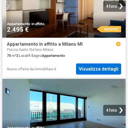
4 foto
Appartamento
·
in affitto
2.495 €
NUOVO
Appartamento in affitto a Milano MI
Piazza Santo Stefano Milano
70
m²
2
Locali
1
Bagno
Appartamento
Visualizza dettagli
Nuova offerta
da
Immobiliare.it
4 foto
Appartamento
·
in affitto