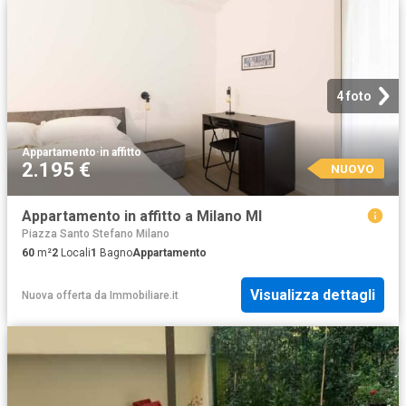
4 foto
Appartamento
·
in affitto
2.195 €
NUOVO
Appartamento in affitto a Milano MI
Piazza Santo Stefano Milano
60
m²
2
Locali
1
Bagno
Appartamento
Visualizza dettagli
Nuova offerta
da
Immobiliare.it