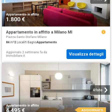
Appartamento
·
in affitto
1.800 €
Appartamento in affitto a Milano MI
Piazza Santo Stefano Milano
84
m²
2
Locali
1
Bagno
Appartamento
Aggiornato 2 settimane fa
da
Visualizza dettagli
Immobiliare.it
4 foto
Appartamento
·
in affitto
4.495 €
AGGIORNATO