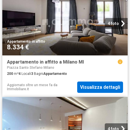
4 foto
Appartamento
·
in affitto
8.334 €
Appartamento in affitto a Milano MI
Piazza Santo Stefano Milano
200
m²
4
Locali
3
Bagni
Appartamento
Aggiornato oltre un mese fa
da
Visualizza dettagli
Immobiliare.it
4 foto