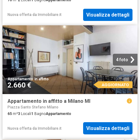
70
m²
2
Locali
1
Bagno
Appartamento
Visualizza dettagli
Nuova offerta
da
Immobiliare.it
4 foto
Appartamento
·
in affitto
2.660 €
AGGIORNATO
Appartamento in affitto a Milano MI
Piazza Santo Stefano Milano
65
m²
3
Locali
1
Bagno
Appartamento
Visualizza dettagli
Nuova offerta
da
Immobiliare.it