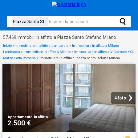
57.469 immobili in affitto a Piazza Santo Stefano Milano
Inizio
>
Immobiliare in affitto a Lombardia
>
Immobiliare in affitto a Milano
Lombardia
>
Immobiliare in affitto a Milano
>
Immobiliare in affitto a V Giornate XXII
Marzo Porta Romana
>
Immobiliare in affitto a Piazza Santo Stefano Milano
4 foto
Appartamento
·
in affitto
2.500 €