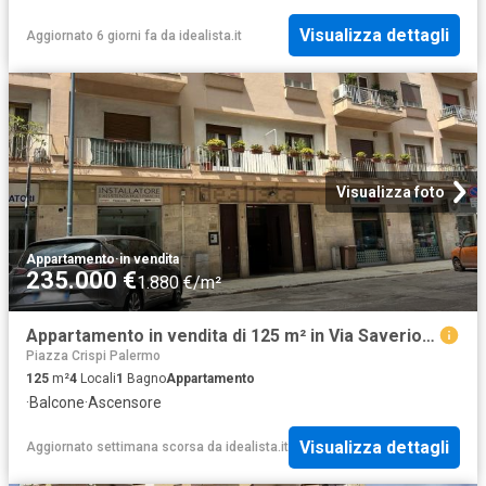
Visualizza dettagli
Aggiornato 6 giorni fa
da
idealista.it
Visualizza foto
Appartamento
·
in vendita
235.000 €
1.880 €/m²
Appartamento in vendita di 125 m² in Via Saverio Scrofani, 27
Piazza Crispi Palermo
125
m²
4
Locali
1
Bagno
Appartamento
·
Balcone
·
Ascensore
Visualizza dettagli
Aggiornato settimana scorsa
da
idealista.it