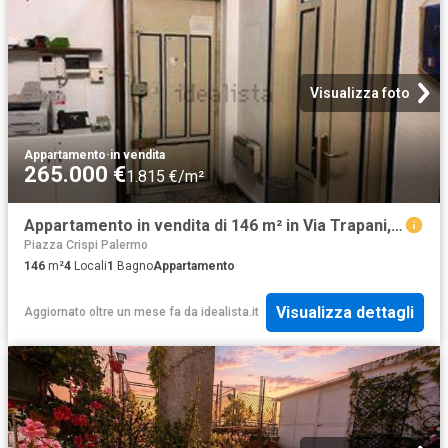
Visualizza foto
Appartamento
·
in vendita
265.000 €
1.815 €/m²
Appartamento in vendita di 146 m² in Via Trapani, 15
Piazza Crispi Palermo
146
m²
4
Locali
1
Bagno
Appartamento
Visualizza dettagli
Aggiornato oltre un mese fa
da
idealista.it