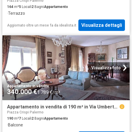
Piazza Crispi Palermo
164
m²
5
Locali
2
Bagni
Appartamento
·
Terrazzo
Visualizza dettagli
Aggiornato oltre un mese fa
da
idealista.it
Visualizza foto
Appartamento
·
in vendita
340.000 €
1.789 €/m²
Appartamento in vendita di 190 m² in Via Umberto Giordano, 7
Piazza Crispi Palermo
190
m²
7
Locali
2
Bagni
Appartamento
·
Balcone