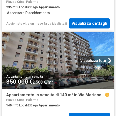
Piazza Crispi Palermo
235
m²
8
Locali
2
Bagni
Appartamento
·
Ascensore
·
Riscaldamento
Visualizza dettagli
Aggiornato oltre un mese fa
da
idealista.it
Visualizza foto
Appartamento
·
in vendita
350.000 €
2.500 €/m²
Appartamento in vendita di 140 m² in Via Mariano D&apos Amelio, 19
Piazza Crispi Palermo
140
m²
5
Locali
2
Bagni
Appartamento