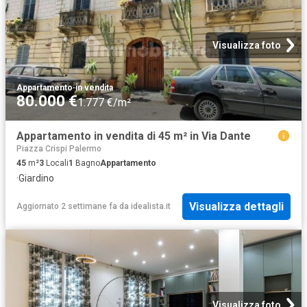
Visualizza foto
Appartamento
·
in vendita
80.000 €
1.777 €/m²
Appartamento in vendita di 45 m² in Via Dante
Piazza Crispi Palermo
45
m²
3
Locali
1
Bagno
Appartamento
·
Giardino
Visualizza dettagli
Aggiornato 2 settimane fa
da
idealista.it
Visualizza foto