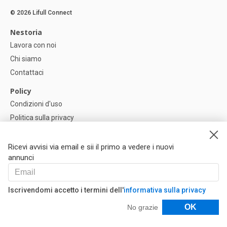
© 2026 Lifull Connect
Nestoria
Lavora con noi
Chi siamo
Contattaci
Policy
Condizioni d'uso
Politica sulla privacy
Política di Cookie
Impostazioni dei cookie
Ricevi avvisi via email e sii il primo a vedere i nuovi
annunci
Help
FAQ
Iscrivendomi accetto i termini dell'
informativa sulla privacy
I Nostri Partner
Filtri
OK
No grazie