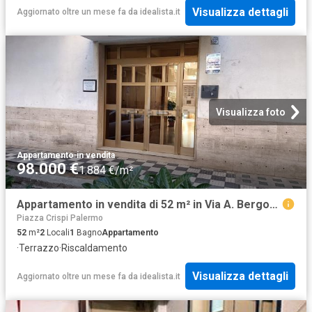
Visualizza dettagli
Aggiornato oltre un mese fa
da
idealista.it
Visualizza foto
Appartamento
·
in vendita
98.000 €
1.884 €/m²
Appartamento in vendita di 52 m² in Via A. Bergonzoli
Piazza Crispi Palermo
52
m²
2
Locali
1
Bagno
Appartamento
·
Terrazzo
·
Riscaldamento
Visualizza dettagli
Aggiornato oltre un mese fa
da
idealista.it