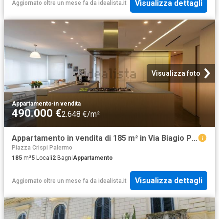
Visualizza dettagli
Aggiornato oltre un mese fa
da
idealista.it
Visualizza foto
Appartamento
·
in vendita
490.000 €
2.648 €/m²
Appartamento in vendita di 185 m² in Via Biagio Petrocelli, 10
Piazza Crispi Palermo
185
m²
5
Locali
2
Bagni
Appartamento
Visualizza dettagli
Aggiornato oltre un mese fa
da
idealista.it