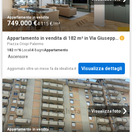
Appartamento
·
in vendita
749.000 €
4.115 €/m²
Appartamento in vendita di 182 m² in Via Giuseppe La Farina, 13
Piazza Crispi Palermo
182
m²
6
Locali
4
Bagni
Appartamento
·
Ascensore
Visualizza dettagli
Aggiornato oltre un mese fa
da
idealista.it
Visualizza foto
Appartamento
·
in vendita