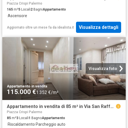
Piazza Crispi Palermo
165
m²
5
Locali
2
Bagni
Appartamento
·
Ascensore
Visualizza dettagli
Aggiornato oltre un mese fa
da
idealista.it
Visualizza foto
Appartamento
·
in vendita
115.000 €
1.352 €/m²
Appartamento in vendita di 85 m² in Via San Raffaele Arcangelo
Piazza Crispi Palermo
85
m²
3
Locali
1
Bagno
Appartamento
·
Riscaldamento
·
Parcheggio auto