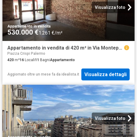
Visualizza foto
Appartamento
·
in vendita
530.000 €
1.261 €/m²
Appartamento in vendita di 420 m² in Via Montepellegrino
Piazza Crispi Palermo
420
m²
16
Locali
11
Bagni
Appartamento
Visualizza dettagli
Aggiornato oltre un mese fa
da
idealista.it
Visualizza foto