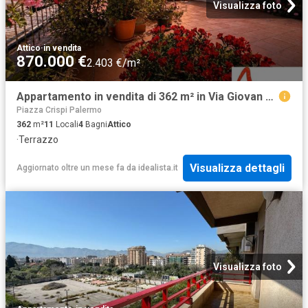
Visualizza foto
Attico
·
in vendita
870.000 €
2.403 €/m²
Appartamento in vendita di 362 m² in Via Giovan Battista Vaccarini
Piazza Crispi Palermo
362
m²
11
Locali
4
Bagni
Attico
·
Terrazzo
Visualizza dettagli
Aggiornato oltre un mese fa
da
idealista.it
Visualizza foto