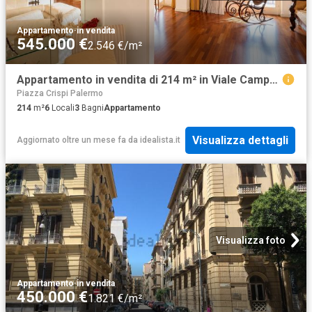
Appartamento
·
in vendita
545.000 €
2.546 €/m²
Appartamento in vendita di 214 m² in Viale Campania, 25
Piazza Crispi Palermo
214
m²
6
Locali
3
Bagni
Appartamento
Visualizza dettagli
Aggiornato oltre un mese fa
da
idealista.it
Visualizza foto
Appartamento
·
in vendita
450.000 €
1.821 €/m²