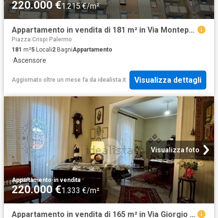
220.000 €
1.215 €/m²
Appartamento in vendita di 181 m² in Via Montepellegrino, 163
Piazza Crispi Palermo
181
m²
5
Locali
2
Bagni
Appartamento
·
Ascensore
Visualizza dettagli
Aggiornato oltre un mese fa
da
idealista.it
Visualizza foto
Appartamento
·
in vendita
220.000 €
1.333 €/m²
Appartamento in vendita di 165 m² in Via Giorgio Gemmellaro, 76