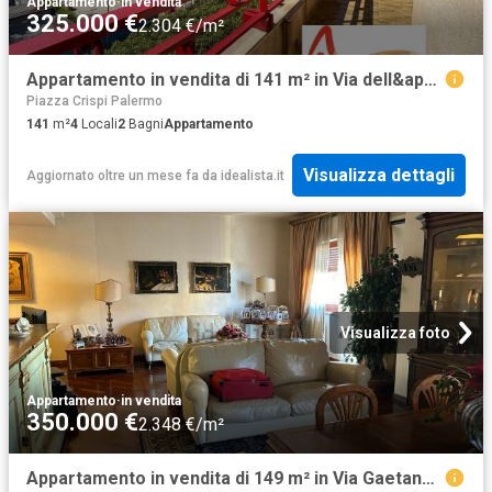
Appartamento
·
in vendita
325.000 €
2.304 €/m²
Appartamento in vendita di 141 m² in Via dell&apos Autonomia Siciliana, 70
Piazza Crispi Palermo
141
m²
4
Locali
2
Bagni
Appartamento
Visualizza dettagli
Aggiornato oltre un mese fa
da
idealista.it
Visualizza foto
Appartamento
·
in vendita
350.000 €
2.348 €/m²
Appartamento in vendita di 149 m² in Via Gaetano Maria Pernice, 3