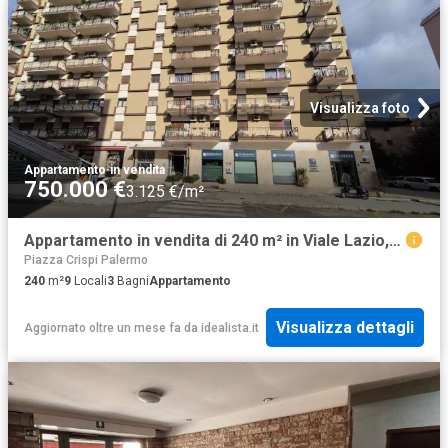
Visualizza foto
Appartamento
·
in vendita
750.000 €
3.125 €/m²
Appartamento in vendita di 240 m² in Viale Lazio, 13
Piazza Crispi Palermo
240
m²
9
Locali
3
Bagni
Appartamento
Visualizza dettagli
Aggiornato oltre un mese fa
da
idealista.it