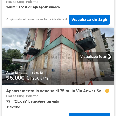
Piazza Crispi Palermo
149
m²
5
Locali
2
Bagni
Appartamento
Visualizza dettagli
Aggiornato oltre un mese fa
da
idealista.it
Visualizza foto
Appartamento
·
in vendita
95.000 €
1.266 €/m²
Appartamento in vendita di 75 m² in Via Anwar Sadat, 138
Piazza Crispi Palermo
75
m²
2
Locali
1
Bagno
Appartamento
·
Balcone