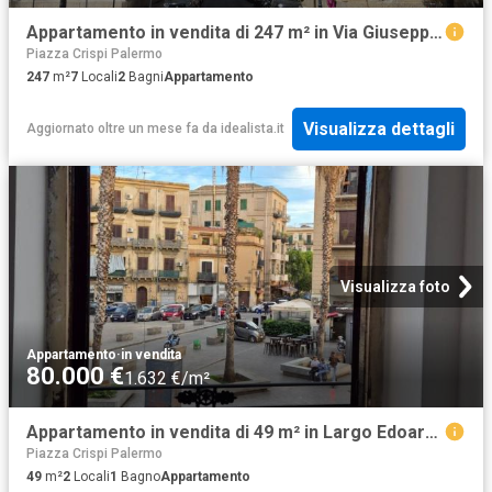
Appartamento in vendita di 247 m² in Via Giuseppe de Spuches, 4
Piazza Crispi Palermo
247
m²
7
Locali
2
Bagni
Appartamento
Visualizza dettagli
Aggiornato oltre un mese fa
da
idealista.it
Visualizza foto
Appartamento
·
in vendita
80.000 €
1.632 €/m²
Appartamento in vendita di 49 m² in Largo Edoardo Alfano, 9
Piazza Crispi Palermo
49
m²
2
Locali
1
Bagno
Appartamento