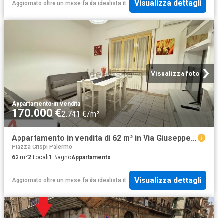
Visualizza dettagli
Aggiornato oltre un mese fa
da
idealista.it
Visualizza foto
Appartamento
·
in vendita
170.000 €
2.741 €/m²
Appartamento in vendita di 62 m² in Via Giuseppe Pipitone Federico
Piazza Crispi Palermo
62
m²
2
Locali
1
Bagno
Appartamento
Visualizza dettagli
Aggiornato oltre un mese fa
da
idealista.it