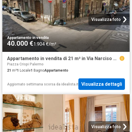
Visualizza foto
Appartamento
·
in vendita
40.000 €
1.904 €/m²
Appartamento in vendita di 21 m² in Via Narciso cozzo, 1
Piazza Crispi Palermo
21
m²
1
Locale
1
Bagno
Appartamento
Visualizza dettagli
Aggiornato settimana scorsa
da
idealista.it
Visualizza foto