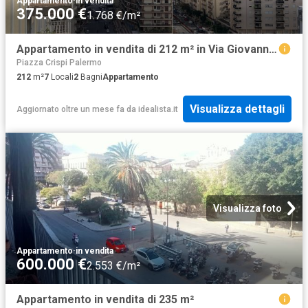
Appartamento
·
in vendita
375.000 €
1.768 €/m²
Appartamento in vendita di 212 m² in Via Giovanni Campolo, 92
Piazza Crispi Palermo
212
m²
7
Locali
2
Bagni
Appartamento
Visualizza dettagli
Aggiornato oltre un mese fa
da
idealista.it
Visualizza foto
Appartamento
·
in vendita
600.000 €
2.553 €/m²
Appartamento in vendita di 235 m²