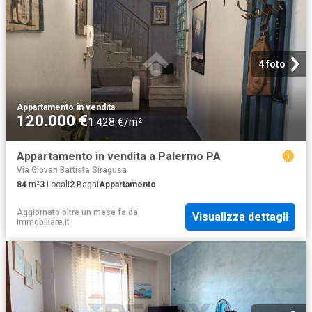
4 foto
Appartamento
·
in vendita
120.000 €
1.428 €/m²
Appartamento in vendita a Palermo PA
Via Giovan Battista Siragusa
84
m²
3
Locali
2
Bagni
Appartamento
Aggiornato oltre un mese fa
da
Visualizza dettagli
Immobiliare.it