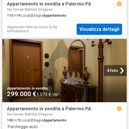
Appartamento in vendita a Palermo PA
Via Giovan Battista Siragusa
115
m²
4
Locali
2
Bagni
Appartamento
Aggiornato oltre un mese fa
da
Visualizza dettagli
Immobiliare.it
4 foto
Appartamento
·
in vendita
299.000 €
1.573 €/m²
Appartamento in vendita a Palermo PA
Via Giovan Battista Siragusa
190
m²
5
Locali
2
Bagni
Appartamento
·
Parcheggio auto