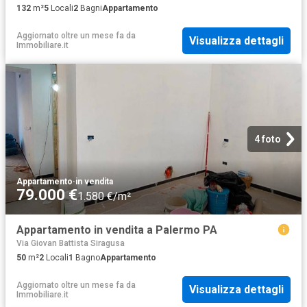
132
m²
5
Locali
2
Bagni
Appartamento
Aggiornato oltre un mese fa
da
Visualizza dettagli
Immobiliare.it
4 foto
Appartamento
·
in vendita
79.000 €
1.580 €/m²
Appartamento in vendita a Palermo PA
Via Giovan Battista Siragusa
50
m²
2
Locali
1
Bagno
Appartamento
Aggiornato oltre un mese fa
da
Visualizza dettagli
Immobiliare.it