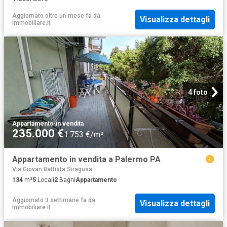
Aggiornato oltre un mese fa
da
Visualizza dettagli
Immobiliare.it
4 foto
Appartamento
·
in vendita
235.000 €
1.753 €/m²
Appartamento in vendita a Palermo PA
Via Giovan Battista Siragusa
134
m²
5
Locali
2
Bagni
Appartamento
Aggiornato 3 settimane fa
da
Visualizza dettagli
Immobiliare.it