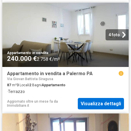
4 foto
Appartamento
·
in vendita
240.000 €
2.758 €/m²
Appartamento in vendita a Palermo PA
Via Giovan Battista Siragusa
87
m²
3
Locali
2
Bagni
Appartamento
·
Terrazzo
Aggiornato oltre un mese fa
da
Visualizza dettagli
Immobiliare.it