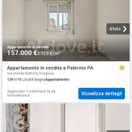
4 foto
Appartamento
·
in vendita
157.000 €
1.129 €/m²
Appartamento in vendita a Palermo PA
Via Giovan Battista Siragusa
139
m²
5
Locali
1
Bagno
Appartamento
Aggiornato 2 settimane fa
da
Visualizza dettagli
Immobiliare.it