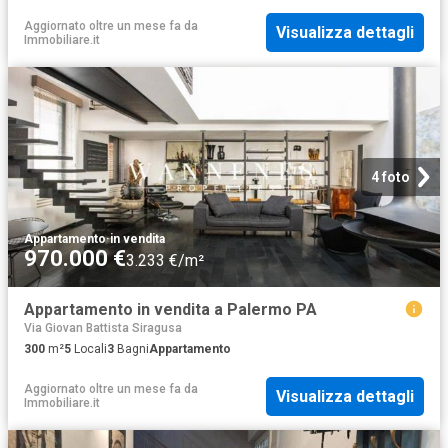
Aggiornato oltre un mese fa
da
Visualizza dettagli
Immobiliare.it
4 foto
Appartamento
·
in vendita
970.000 €
3.233 €/m²
Appartamento in vendita a Palermo PA
Via Giovan Battista Siragusa
300
m²
5
Locali
3
Bagni
Appartamento
Aggiornato oltre un mese fa
da
Visualizza dettagli
Immobiliare.it