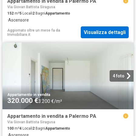
Appartamento in vendita a Palermo PA
Via Giovan Battista Siragusa
152
m²
5
Locali
2
Bagni
Appartamento
·
Ascensore
Aggiornato oltre un mese fa
da
Visualizza dettagli
Immobiliare.it
4 foto
Appartamento
·
in vendita
320.000 €
3.200 €/m²
Appartamento in vendita a Palermo PA
Via Giovan Battista Siragusa
100
m²
4
Locali
2
Bagni
Appartamento
·
Ascensore