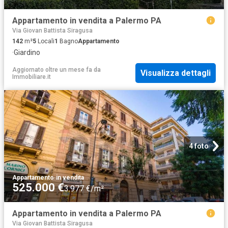
Appartamento in vendita a Palermo PA
Via Giovan Battista Siragusa
142
m²
5
Locali
1
Bagno
Appartamento
·
Giardino
Aggiornato oltre un mese fa
da
Visualizza dettagli
Immobiliare.it
4 foto
Appartamento
·
in vendita
525.000 €
3.977 €/m²
Appartamento in vendita a Palermo PA
Via Giovan Battista Siragusa