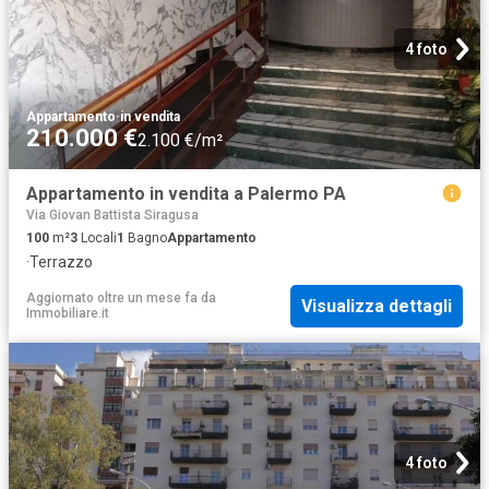
4 foto
Appartamento
·
in vendita
210.000 €
2.100 €/m²
Appartamento in vendita a Palermo PA
Via Giovan Battista Siragusa
100
m²
3
Locali
1
Bagno
Appartamento
·
Terrazzo
Aggiornato oltre un mese fa
da
Visualizza dettagli
Immobiliare.it
4 foto