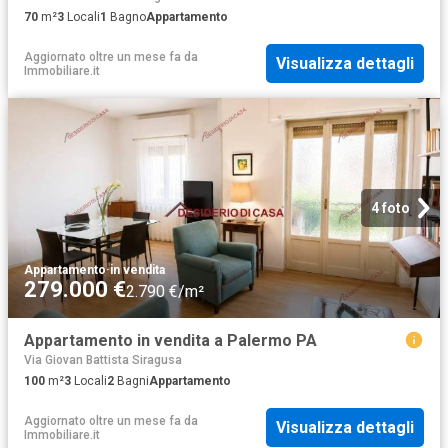
70
m²
3
Locali
1
Bagno
Appartamento
Aggiornato oltre un mese fa
da
Visualizza dettagli
Immobiliare.it
4 foto
Appartamento
·
in vendita
279.000 €
2.790 €/m²
Appartamento in vendita a Palermo PA
Via Giovan Battista Siragusa
100
m²
3
Locali
2
Bagni
Appartamento
Aggiornato oltre un mese fa
da
Visualizza dettagli
Immobiliare.it