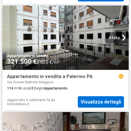
4 foto
Appartamento
·
in vendita
321.500 €
2.820 €/m²
Appartamento in vendita a Palermo PA
Via Giovan Battista Siragusa
114
m²
4
Locali
2
Bagni
Appartamento
Aggiornato 2 settimane fa
da
Visualizza dettagli
Immobiliare.it