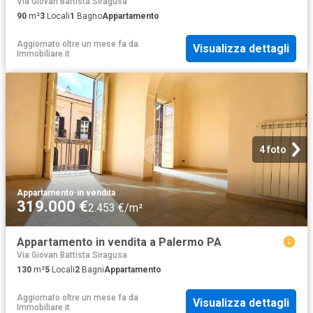
Via Giovan Battista Siragusa
90
m²
3
Locali
1
Bagno
Appartamento
Aggiornato oltre un mese fa
da
Visualizza dettagli
Immobiliare.it
4 foto
Appartamento
·
in vendita
319.000 €
2.453 €/m²
Appartamento in vendita a Palermo PA
Via Giovan Battista Siragusa
130
m²
5
Locali
2
Bagni
Appartamento
Aggiornato oltre un mese fa
da
Visualizza dettagli
Immobiliare.it