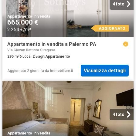
4 foto
Appartamento
·
in vendita
665.000 €
AGGIORNATO
2.254 €/m²
Appartamento in vendita a Palermo PA
Via Giovan Battista Siragusa
295
m²
6
Locali
2
Bagni
Appartamento
Visualizza dettagli
Aggiornato 2 giorni fa
da
Immobiliare.it
4 foto
Appartamento
·
in vendita