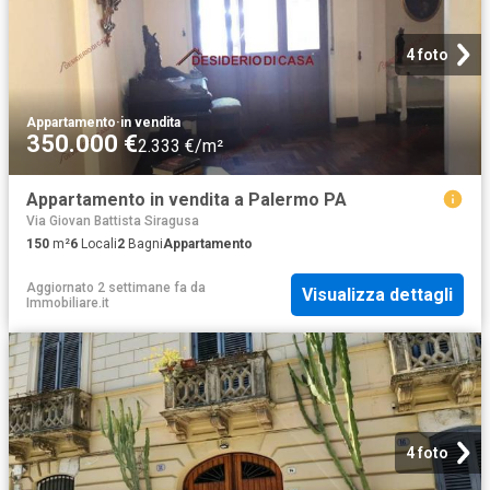
4 foto
Appartamento
·
in vendita
350.000 €
2.333 €/m²
Appartamento in vendita a Palermo PA
Via Giovan Battista Siragusa
150
m²
6
Locali
2
Bagni
Appartamento
Aggiornato 2 settimane fa
da
Visualizza dettagli
Immobiliare.it
4 foto