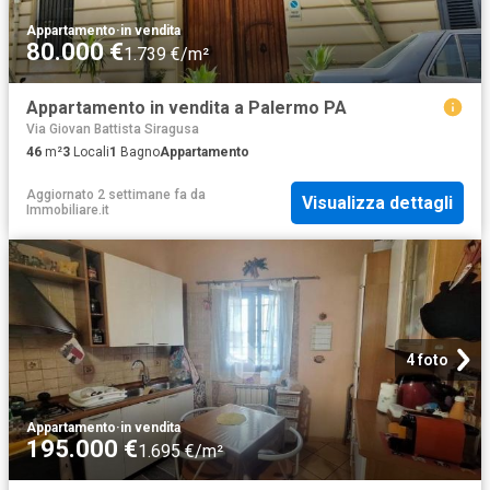
Appartamento
·
in vendita
80.000 €
1.739 €/m²
Appartamento in vendita a Palermo PA
Via Giovan Battista Siragusa
46
m²
3
Locali
1
Bagno
Appartamento
Aggiornato 2 settimane fa
da
Visualizza dettagli
Immobiliare.it
4 foto
Appartamento
·
in vendita
195.000 €
1.695 €/m²