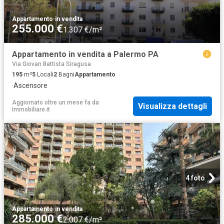
Appartamento
·
in vendita
255.000 €
1.307 €/m²
Appartamento in vendita a Palermo PA
Via Giovan Battista Siragusa
195
m²
5
Locali
2
Bagni
Appartamento
·
Ascensore
Aggiornato oltre un mese fa
da
Visualizza dettagli
Immobiliare.it
4 foto
Appartamento
·
in vendita
285.000 €
2.007 €/m²