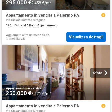
295.000 €
2.458 €/m²
Appartamento in vendita a Palermo PA
Via Giovan Battista Siragusa
120
m²
4
Locali
6
Bagni
Appartamento
Aggiornato oltre un mese fa
da
Visualizza dettagli
Immobiliare.it
4 foto
Appartamento
·
in vendita
250.000 €
3.571 €/m²
Appartamento in vendita a Palermo PA
Via Giovan Battista Siragusa