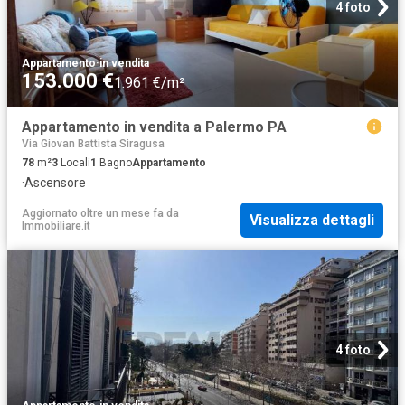
4 foto
Appartamento
·
in vendita
153.000 €
1.961 €/m²
Appartamento in vendita a Palermo PA
Via Giovan Battista Siragusa
78
m²
3
Locali
1
Bagno
Appartamento
·
Ascensore
Aggiornato oltre un mese fa
da
Visualizza dettagli
Immobiliare.it
4 foto