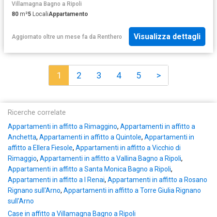
Villamagna Bagno a Ripoli
80
m²
5
Locali
Appartamento
Visualizza dettagli
Aggiornato oltre un mese fa
da
Renthero
1
2
3
4
5
>
Ricerche correlate
Appartamenti in affitto a Rimaggino
,
Appartamenti in affitto a
Anchetta
,
Appartamenti in affitto a Quintole
,
Appartamenti in
affitto a Ellera Fiesole
,
Appartamenti in affitto a Vicchio di
Rimaggio
,
Appartamenti in affitto a Vallina Bagno a Ripoli
,
Appartamenti in affitto a Santa Monica Bagno a Ripoli
,
Appartamenti in affitto a I Renai
,
Appartamenti in affitto a Rosano
Rignano sull'Arno
,
Appartamenti in affitto a Torre Giulia Rignano
sull'Arno
Case in affitto a Villamagna Bagno a Ripoli