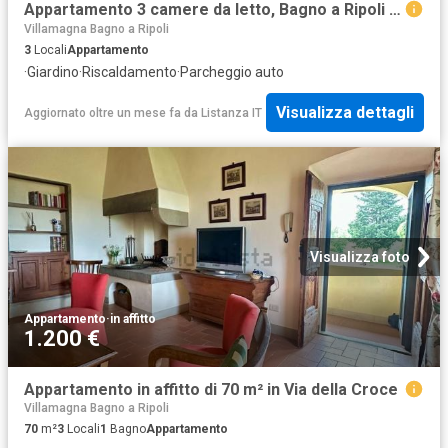
Appartamento 3 camere da letto, Bagno a Ripoli Bagno a Ripoli 50012 ES100718375
Villamagna Bagno a Ripoli
3
Locali
Appartamento
·
Giardino
·
Riscaldamento
·
Parcheggio auto
Visualizza dettagli
Aggiornato oltre un mese fa
da
Listanza IT
Visualizza foto
Appartamento
·
in affitto
1.200 €
Appartamento in affitto di 70 m² in Via della Croce
Villamagna Bagno a Ripoli
70
m²
3
Locali
1
Bagno
Appartamento