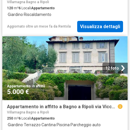
Villamagna Bagno a Ripoli
120
m²
6
Locali
Appartamento
·
Giardino
·
Riscaldamento
Visualizza dettagli
Aggiornato oltre un mese fa
da
Rentola
12 foto
Appartamento
·
in affitto
5.000 €
Appartamento in affitto a Bagno a Ripoli via Vicchio e paterno, box, terrazzo, vista panoramica TrovaCasa
Villamagna Bagno a Ripoli
250
m²
6
Locali
Appartamento
·
Giardino
·
Terrazzo
·
Cantina
·
Piscina
·
Parcheggio auto