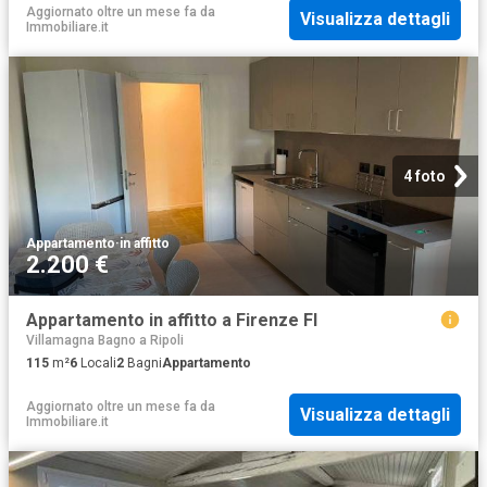
Aggiornato oltre un mese fa
da
Visualizza dettagli
Immobiliare.it
4 foto
Appartamento
·
in affitto
2.200 €
Appartamento in affitto a Firenze FI
Villamagna Bagno a Ripoli
115
m²
6
Locali
2
Bagni
Appartamento
Aggiornato oltre un mese fa
da
Visualizza dettagli
Immobiliare.it