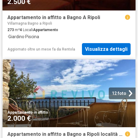
2.500 €
Appartamento in affitto a Bagno A Ripoli
Villamagna Bagno a Ripoli
273
m²
4
Locali
Appartamento
·
Giardino
·
Piscina
Visualizza dettagli
Aggiornato oltre un mese fa
da
Rentola
12 foto
Appartamento
·
in affitto
2.000 €
Appartamento in affitto a Bagno a Ripoli località Montecucco, arredato, giardino privato, box TrovaCasa