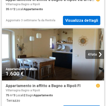
Villamagna Bagno a Ripoli
35
m²
2
Locali
Appartamento
Visualizza dettagli
Aggiornato 3 settimane fa
da
Rentola
4 foto
Appartamento
·
in affitto
1.600 €
Appartamento in affitto a Bagno a Ripoli FI
Villamagna Bagno a Ripoli
75
m²
3
Locali
2
Bagni
Appartamento
·
Terrazzo