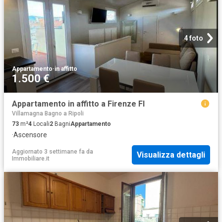
4 foto
Appartamento
·
in affitto
1.500 €
Appartamento in affitto a Firenze FI
Villamagna Bagno a Ripoli
73
m²
4
Locali
2
Bagni
Appartamento
·
Ascensore
Aggiornato 3 settimane fa
da
Visualizza dettagli
Immobiliare.it