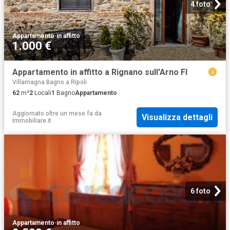
4 foto
Appartamento
·
in affitto
1.000 €
Appartamento in affitto a Rignano sull'Arno FI
Villamagna Bagno a Ripoli
62
m²
2
Locali
1
Bagno
Appartamento
Aggiornato oltre un mese fa
da
Visualizza dettagli
Immobiliare.it
6 foto
Appartamento
·
in affitto