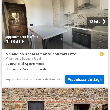
12 foto
Appartamento
·
in affitto
1.050 €
Splendido appartamento con terrazzo
Villamagna Bagno a Ripoli
79
m²
3
Locali
Appartamento
·
Terrazzo
·
Parcheggio auto
Visualizza dettagli
Aggiornato oltre un mese fa
da
Rentola