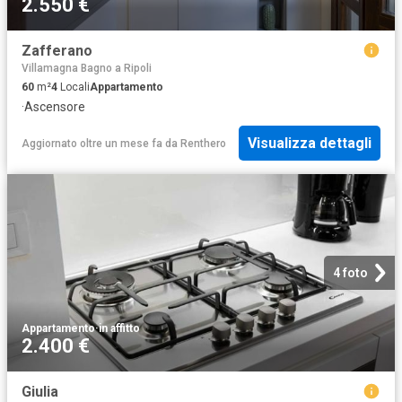
2.550 €
Zafferano
Villamagna Bagno a Ripoli
60
m²
4
Locali
Appartamento
·
Ascensore
Visualizza dettagli
Aggiornato oltre un mese fa
da
Renthero
4 foto
Appartamento
·
in affitto
2.400 €
Giulia