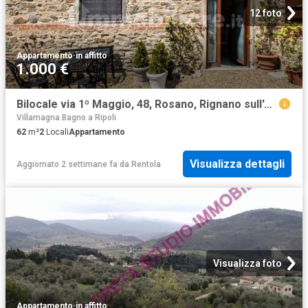
12 foto
Appartamento
·
in affitto
1.000 €
Bilocale via 1º Maggio, 48, Rosano, Rignano sull'Arno
Villamagna Bagno a Ripoli
62
m²
2
Locali
Appartamento
Visualizza dettagli
Aggiornato 2 settimane fa
da
Rentola
Visualizza foto
Appartamento
·
in affitto