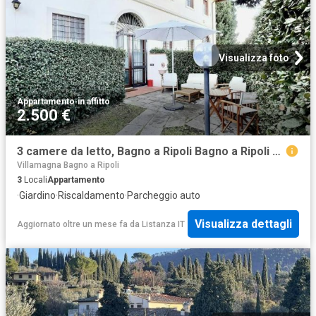
Visualizza foto
Appartamento
·
in affitto
2.500 €
3 camere da letto, Bagno a Ripoli Bagno a Ripoli 50012 100718375
Villamagna Bagno a Ripoli
3
Locali
Appartamento
·
Giardino
·
Riscaldamento
·
Parcheggio auto
Visualizza dettagli
Aggiornato oltre un mese fa
da
Listanza IT