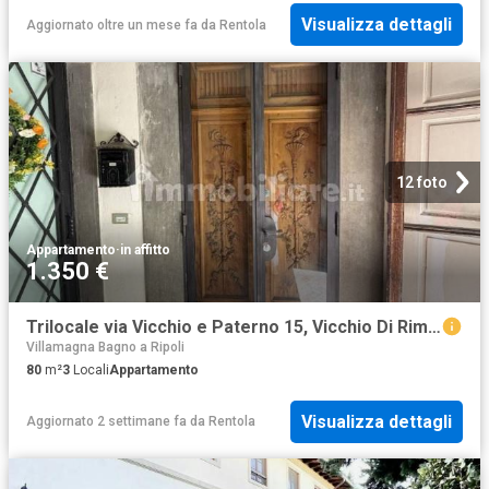
Visualizza dettagli
Aggiornato oltre un mese fa
da
Rentola
12 foto
Appartamento
·
in affitto
1.350 €
Trilocale via Vicchio e Paterno 15, Vicchio Di Rimaggio, Bagno a Ripoli
Villamagna Bagno a Ripoli
80
m²
3
Locali
Appartamento
Visualizza dettagli
Aggiornato 2 settimane fa
da
Rentola