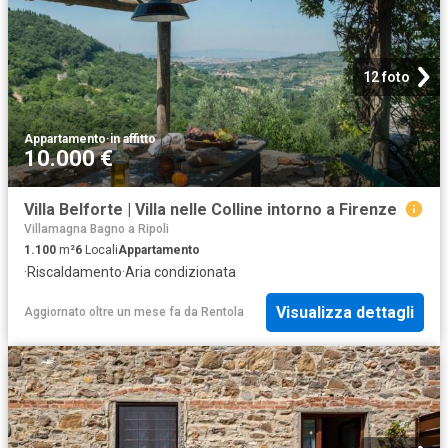
12 foto
Appartamento
·
in affitto
10.000 €
Villa Belforte | Villa nelle Colline intorno a Firenze
Villamagna Bagno a Ripoli
1.100
m²
6
Locali
Appartamento
·
Riscaldamento
·
Aria condizionata
Visualizza dettagli
Aggiornato oltre un mese fa
da
Rentola