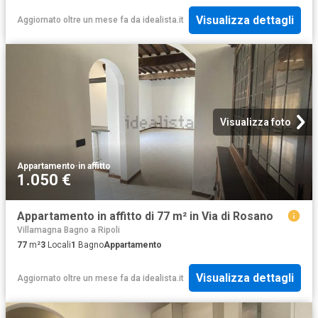
Visualizza dettagli
Aggiornato oltre un mese fa
da
idealista.it
Visualizza foto
Appartamento
·
in affitto
1.050 €
Appartamento in affitto di 77 m² in Via di Rosano
Villamagna Bagno a Ripoli
77
m²
3
Locali
1
Bagno
Appartamento
Visualizza dettagli
Aggiornato oltre un mese fa
da
idealista.it