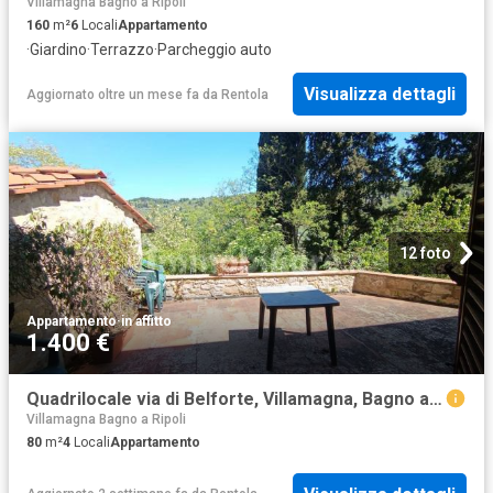
Villamagna Bagno a Ripoli
160
m²
6
Locali
Appartamento
·
Giardino
·
Terrazzo
·
Parcheggio auto
Visualizza dettagli
Aggiornato oltre un mese fa
da
Rentola
12 foto
Appartamento
·
in affitto
1.400 €
Quadrilocale via di Belforte, Villamagna, Bagno a Ripoli
Villamagna Bagno a Ripoli
80
m²
4
Locali
Appartamento