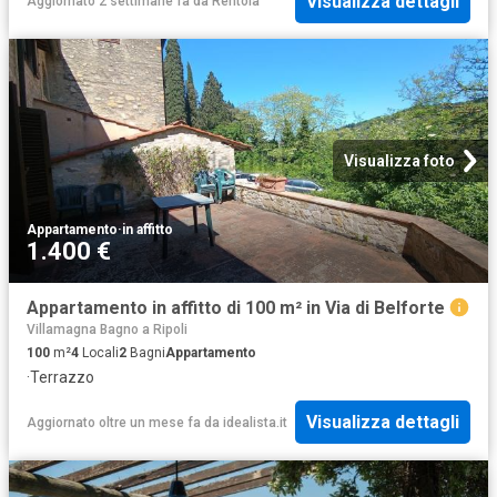
Visualizza dettagli
Aggiornato 2 settimane fa
da
Rentola
Visualizza foto
Appartamento
·
in affitto
1.400 €
Appartamento in affitto di 100 m² in Via di Belforte
Villamagna Bagno a Ripoli
100
m²
4
Locali
2
Bagni
Appartamento
·
Terrazzo
Visualizza dettagli
Aggiornato oltre un mese fa
da
idealista.it