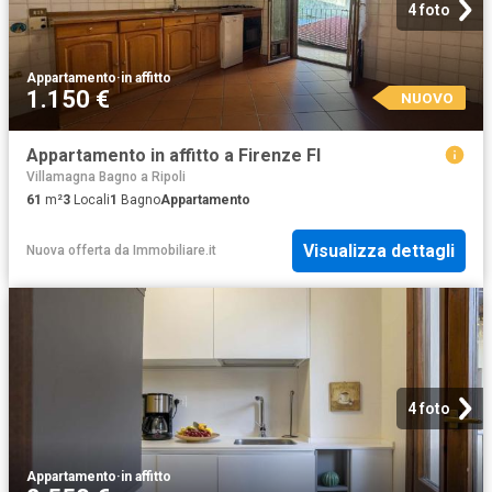
4 foto
Appartamento
·
in affitto
1.150 €
NUOVO
Appartamento in affitto a Firenze FI
Villamagna Bagno a Ripoli
61
m²
3
Locali
1
Bagno
Appartamento
Visualizza dettagli
Nuova offerta
da
Immobiliare.it
4 foto
Appartamento
·
in affitto