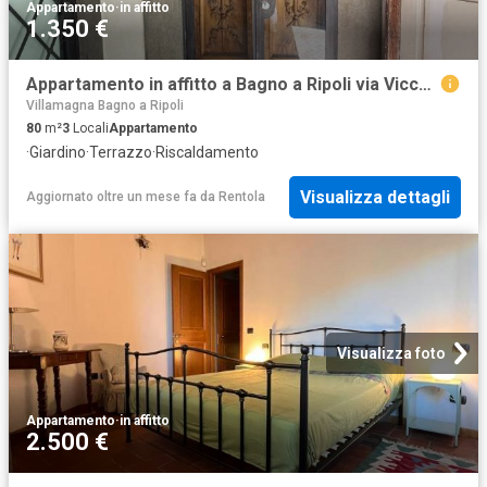
Appartamento
·
in affitto
1.350 €
Appartamento in affitto a Bagno a Ripoli via Vicchio e Paterno, 15, arredato, giardino privato, terrazzo TrovaCasa
Villamagna Bagno a Ripoli
80
m²
3
Locali
Appartamento
·
Giardino
·
Terrazzo
·
Riscaldamento
Visualizza dettagli
Aggiornato oltre un mese fa
da
Rentola
Visualizza foto
Appartamento
·
in affitto
2.500 €