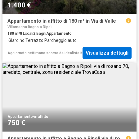
1.400 €
Appartamento in affitto di 180 m² in Via di Valle
Villamagna Bagno a Ripoli
180
m²
8
Locali
2
Bagni
Appartamento
·
Giardino
·
Terrazzo
·
Parcheggio auto
Visualizza dettagli
Aggiornato settimana scorsa
da
idealista.it
Appartamento
·
in affitto
750 €
Appartamento in affitto a Bagno a Ripoli via di rosano 70, arredato, centrale, zona residenziale TrovaCasa