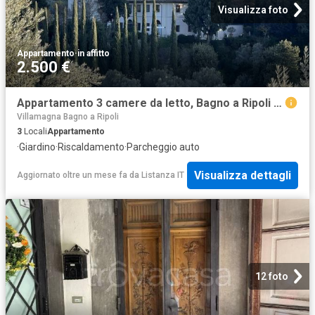
Visualizza foto
Appartamento
·
in affitto
2.500 €
Appartamento 3 camere da letto, Bagno a Ripoli Bagno a Ripoli 50012 DS100718375
Villamagna Bagno a Ripoli
3
Locali
Appartamento
·
Giardino
·
Riscaldamento
·
Parcheggio auto
Visualizza dettagli
Aggiornato oltre un mese fa
da
Listanza IT
12 foto