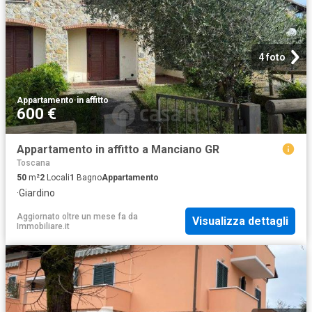
4 foto
Appartamento
·
in affitto
600 €
Appartamento in affitto a Manciano GR
Toscana
50
m²
2
Locali
1
Bagno
Appartamento
·
Giardino
Aggiornato oltre un mese fa
da
Visualizza dettagli
Immobiliare.it