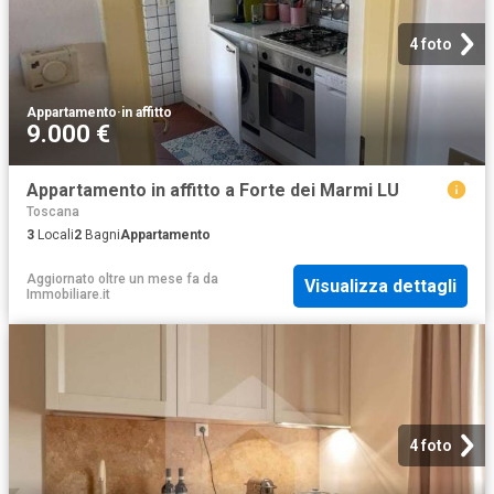
4 foto
Appartamento
·
in affitto
9.000 €
Appartamento in affitto a Forte dei Marmi LU
Toscana
3
Locali
2
Bagni
Appartamento
Aggiornato oltre un mese fa
da
Visualizza dettagli
Immobiliare.it
4 foto