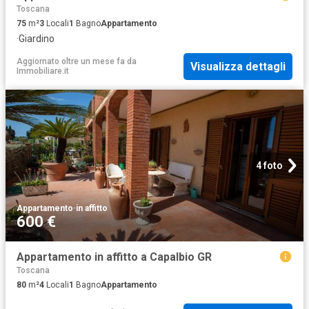
Toscana
75
m²
3
Locali
1
Bagno
Appartamento
·
Giardino
Aggiornato oltre un mese fa
da
Visualizza dettagli
Immobiliare.it
4 foto
Appartamento
·
in affitto
600 €
Appartamento in affitto a Capalbio GR
Toscana
80
m²
4
Locali
1
Bagno
Appartamento