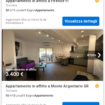
Appartamento in affitto a Firenze FI
Toscana
60
m²
1
Locale
1
Bagno
Appartamento
Aggiornato oltre un mese fa
da
Visualizza dettagli
Immobiliare.it
4 foto
Appartamento
·
in affitto
3.400 €
Appartamento in affitto a Monte Argentario GR
Toscana
55
m²
2
Locali
1
Bagno
Appartamento
Aggiornato oltre un mese fa
da