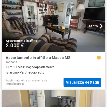
4 foto
Appartamento
·
in affitto
2.000 €
Appartamento in affitto a Massa MS
Toscana
80
m²
5
Locali
1
Bagno
Appartamento
·
Giardino
·
Parcheggio auto
Aggiornato oltre un mese fa
da
Visualizza dettagli
Immobiliare.it