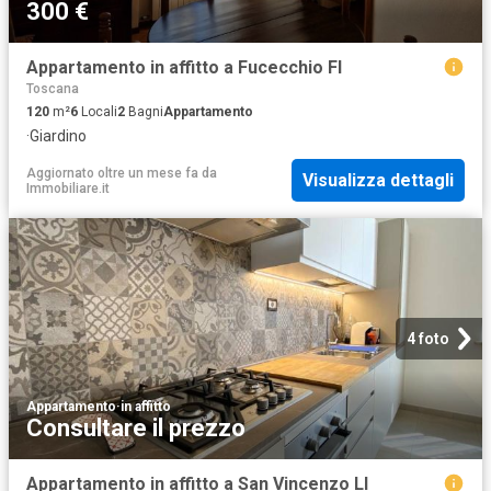
300 €
Appartamento in affitto a Fucecchio FI
Toscana
120
m²
6
Locali
2
Bagni
Appartamento
·
Giardino
Aggiornato oltre un mese fa
da
Visualizza dettagli
Immobiliare.it
4 foto
Appartamento
·
in affitto
Consultare il prezzo
Appartamento in affitto a San Vincenzo LI