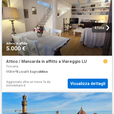
4 foto
Attico
·
in affitto
5.000 €
Attico / Mansarda in affitto a Viareggio LU
Toscana
113
m²
5
Locali
1
Bagno
Attico
Aggiornato oltre un mese fa
da
Visualizza dettagli
Immobiliare.it