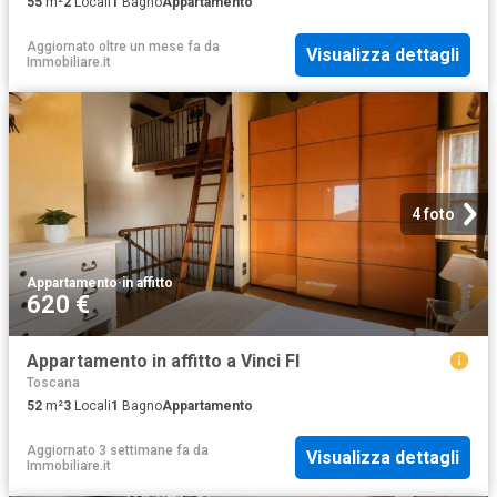
55
m²
2
Locali
1
Bagno
Appartamento
Aggiornato oltre un mese fa
da
Visualizza dettagli
Immobiliare.it
4 foto
Appartamento
·
in affitto
620 €
Appartamento in affitto a Vinci FI
Toscana
52
m²
3
Locali
1
Bagno
Appartamento
Aggiornato 3 settimane fa
da
Visualizza dettagli
Immobiliare.it