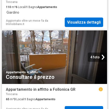
Toscana
110
m²
6
Locali
1
Bagno
Appartamento
·
Giardino
Aggiornato oltre un mese fa
da
Visualizza dettagli
Immobiliare.it
4 foto
Appartamento
·
in affitto
Consultare il prezzo
Appartamento in affitto a Follonica GR
Toscana
65
m²
3
Locali
1
Bagno
Appartamento