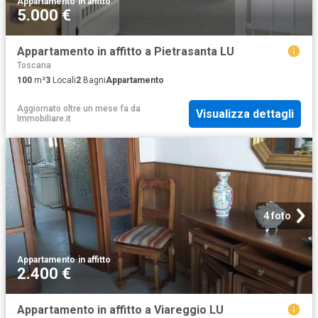
Appartamento
·
in affitto
5.000 €
Appartamento in affitto a Pietrasanta LU
Toscana
100
m²
3
Locali
2
Bagni
Appartamento
Aggiornato oltre un mese fa
da
Visualizza dettagli
Immobiliare.it
4 foto
Appartamento
·
in affitto
2.400 €
Appartamento in affitto a Viareggio LU