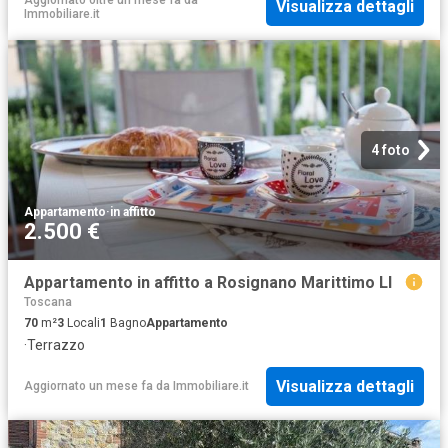
Visualizza dettagli
Immobiliare.it
4 foto
Appartamento
·
in affitto
2.500 €
Appartamento in affitto a Rosignano Marittimo LI
Toscana
70
m²
3
Locali
1
Bagno
Appartamento
·
Terrazzo
Visualizza dettagli
Aggiornato un mese fa
da
Immobiliare.it