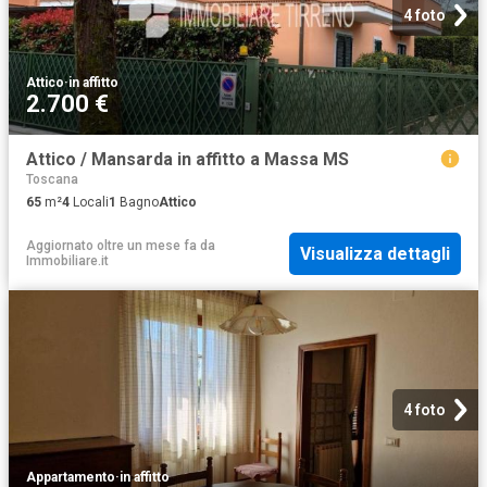
4 foto
Attico
·
in affitto
2.700 €
Attico / Mansarda in affitto a Massa MS
Toscana
65
m²
4
Locali
1
Bagno
Attico
Aggiornato oltre un mese fa
da
Visualizza dettagli
Immobiliare.it
4 foto
Appartamento
·
in affitto