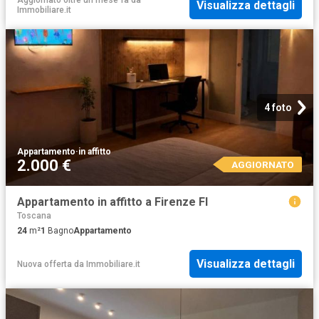
Aggiornato oltre un mese fa
da
Visualizza dettagli
Immobiliare.it
4 foto
Appartamento
·
in affitto
2.000 €
AGGIORNATO
Appartamento in affitto a Firenze FI
Toscana
24
m²
1
Bagno
Appartamento
Visualizza dettagli
Nuova offerta
da
Immobiliare.it