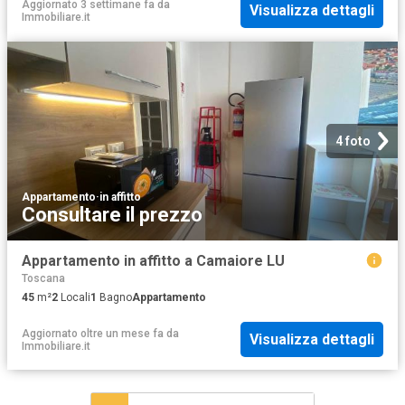
Aggiornato 3 settimane fa
da
Visualizza dettagli
Immobiliare.it
4 foto
Appartamento
·
in affitto
Consultare il prezzo
Appartamento in affitto a Camaiore LU
Toscana
45
m²
2
Locali
1
Bagno
Appartamento
Aggiornato oltre un mese fa
da
Visualizza dettagli
Immobiliare.it