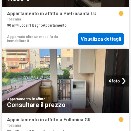
Appartamento in affitto a Pietrasanta LU
Toscana
90
m²
4
Locali
1
Bagno
Appartamento
Aggiornato oltre un mese fa
da
Visualizza dettagli
Immobiliare.it
4 foto
Appartamento
·
in affitto
Consultare il prezzo
Appartamento in affitto a Follonica GR
Toscana