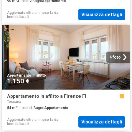
90
m²
3
Locali
2
Bagni
Appartamento
Aggiornato oltre un mese fa
da
Visualizza dettagli
Immobiliare.it
4 foto
Appartamento
·
in affitto
1.150 €
Appartamento in affitto a Firenze FI
Toscana
54
m²
1
Locale
1
Bagno
Appartamento
Aggiornato oltre un mese fa
da
Visualizza dettagli
Immobiliare.it