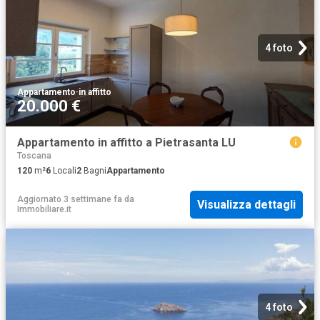
4 foto
Appartamento
·
in affitto
20.000 €
Appartamento in affitto a Pietrasanta LU
Toscana
120
m²
6
Locali
2
Bagni
Appartamento
Aggiornato 3 settimane fa
da
Visualizza dettagli
Immobiliare.it
4 foto