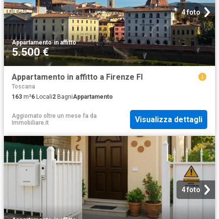
4 foto
Appartamento
·
in affitto
5.500 €
Appartamento in affitto a Firenze FI
Toscana
163
m²
6
Locali
2
Bagni
Appartamento
Aggiornato oltre un mese fa
da
Visualizza dettagli
Immobiliare.it
4 foto