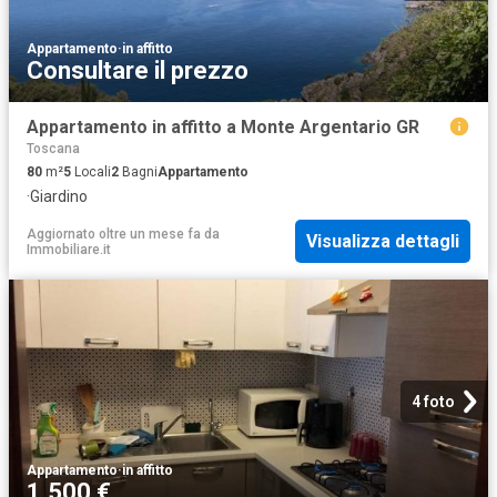
Appartamento
·
in affitto
Consultare il prezzo
Appartamento in affitto a Monte Argentario GR
Toscana
80
m²
5
Locali
2
Bagni
Appartamento
·
Giardino
Aggiornato oltre un mese fa
da
Visualizza dettagli
Immobiliare.it
4 foto
Appartamento
·
in affitto
1.500 €