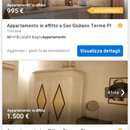
Appartamento
·
in affitto
995 €
AGGIORNATO
Appartamento in affitto a San Giuliano Terme PI
Toscana
50
m²
2
Locali
1
Bagno
Appartamento
Visualizza dettagli
Aggiornato 1 giorni fa
da
Immobiliare.it
4 foto
Appartamento
·
in affitto
1.500 €