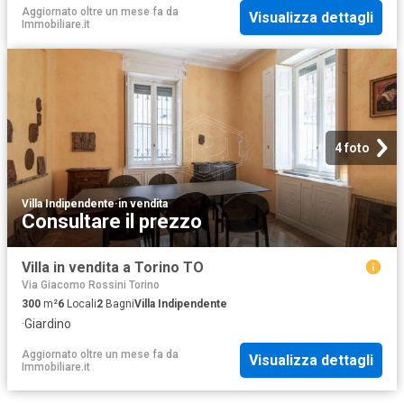
Aggiornato oltre un mese fa
da
Visualizza dettagli
Immobiliare.it
4 foto
Villa Indipendente
·
in vendita
Consultare il prezzo
Villa in vendita a Torino TO
Via Giacomo Rossini Torino
300
m²
6
Locali
2
Bagni
Villa Indipendente
·
Giardino
Aggiornato oltre un mese fa
da
Visualizza dettagli
Immobiliare.it