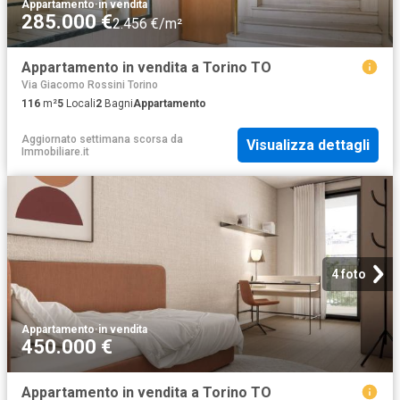
Appartamento
·
in vendita
285.000 €
2.456 €/m²
Appartamento in vendita a Torino TO
Via Giacomo Rossini Torino
116
m²
5
Locali
2
Bagni
Appartamento
Aggiornato settimana scorsa
da
Visualizza dettagli
Immobiliare.it
4 foto
Appartamento
·
in vendita
450.000 €
Appartamento in vendita a Torino TO