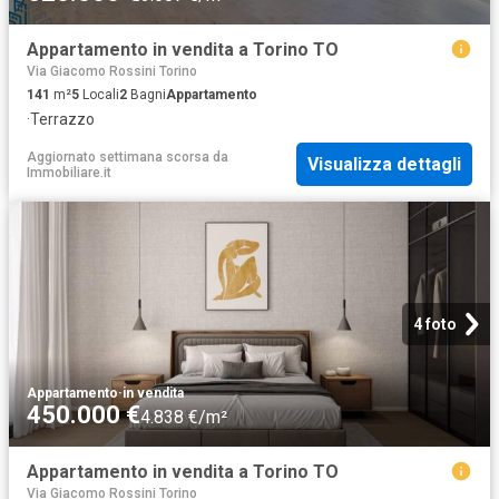
Appartamento in vendita a Torino TO
Via Giacomo Rossini Torino
141
m²
5
Locali
2
Bagni
Appartamento
·
Terrazzo
Aggiornato settimana scorsa
da
Visualizza dettagli
Immobiliare.it
4 foto
Appartamento
·
in vendita
450.000 €
4.838 €/m²
Appartamento in vendita a Torino TO
Via Giacomo Rossini Torino