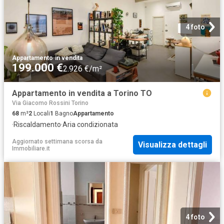
4 foto
Appartamento
·
in vendita
199.000 €
2.926 €/m²
Appartamento in vendita a Torino TO
Via Giacomo Rossini Torino
68
m²
2
Locali
1
Bagno
Appartamento
·
Riscaldamento
·
Aria condizionata
Aggiornato settimana scorsa
da
Visualizza dettagli
Immobiliare.it
4 foto