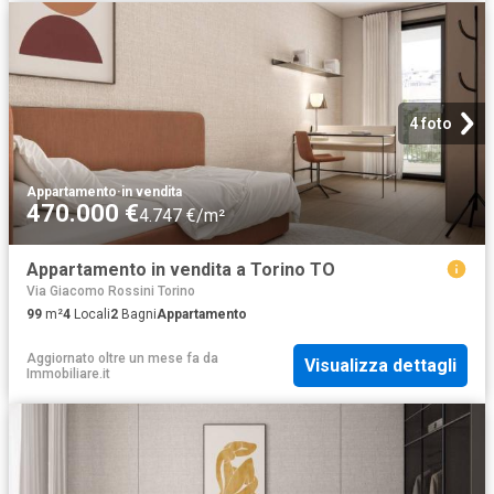
4 foto
Appartamento
·
in vendita
470.000 €
4.747 €/m²
Appartamento in vendita a Torino TO
Via Giacomo Rossini Torino
99
m²
4
Locali
2
Bagni
Appartamento
Aggiornato oltre un mese fa
da
Visualizza dettagli
Immobiliare.it