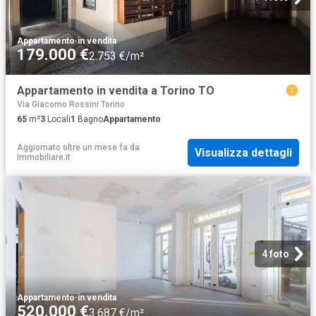
Appartamento
·
in vendita
179.000 €
2.753 €/m²
Appartamento in vendita a Torino TO
Via Giacomo Rossini Torino
65
m²
3
Locali
1
Bagno
Appartamento
Aggiornato oltre un mese fa
da
Visualizza dettagli
Immobiliare.it
4 foto
Appartamento
·
in vendita
520.000 €
3.687 €/m²