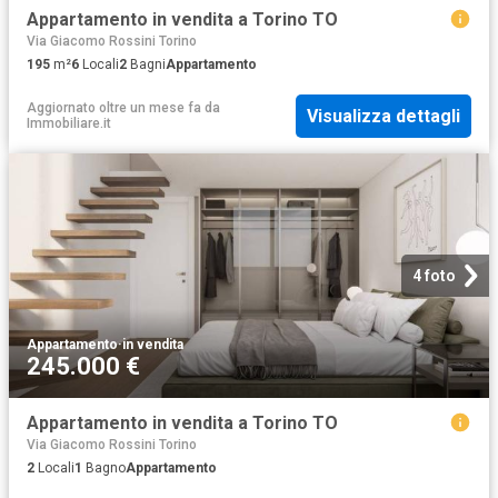
Appartamento in vendita a Torino TO
Via Giacomo Rossini Torino
195
m²
6
Locali
2
Bagni
Appartamento
Aggiornato oltre un mese fa
da
Visualizza dettagli
Immobiliare.it
4 foto
Appartamento
·
in vendita
245.000 €
Appartamento in vendita a Torino TO
Via Giacomo Rossini Torino
2
Locali
1
Bagno
Appartamento