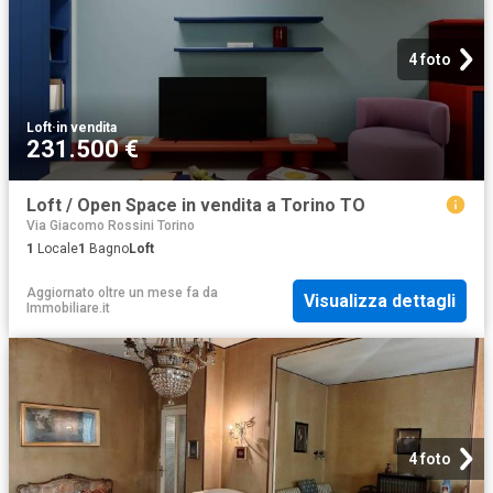
4 foto
Loft
·
in vendita
231.500 €
Loft / Open Space in vendita a Torino TO
Via Giacomo Rossini Torino
1
Locale
1
Bagno
Loft
Aggiornato oltre un mese fa
da
Visualizza dettagli
Immobiliare.it
4 foto