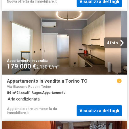
Visualizza dettagli
Nuova offerta
da
Immobiliare.it
4 foto
Appartamento
·
in vendita
179.000 €
2.130 €/m²
Appartamento in vendita a Torino TO
Via Giacomo Rossini Torino
84
m²
2
Locali
1
Bagno
Appartamento
·
Aria condizionata
Aggiornato oltre un mese fa
da
Visualizza dettagli
Immobiliare.it