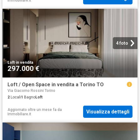
Immobiliare.it
4 foto
Loft
·
in vendita
297.000 €
Loft / Open Space in vendita a Torino TO
Via Giacomo Rossini Torino
2
Locali
1
Bagno
Loft
Aggiornato oltre un mese fa
da
Visualizza dettagli
Immobiliare.it