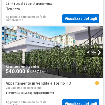
93
m²
4
Locali
2
Bagni
Appartamento
·
Terrazzo
Aggiornato oltre un mese fa
da
Visualizza dettagli
Immobiliare.it
4 foto
Appartamento
·
in vendita
540.000 €
4.537 €/m²
Appartamento in vendita a Torino TO
Via Giacomo Rossini Torino
119
m²
4
Locali
2
Bagni
Appartamento
Aggiornato oltre un mese fa
da
Visualizza dettagli