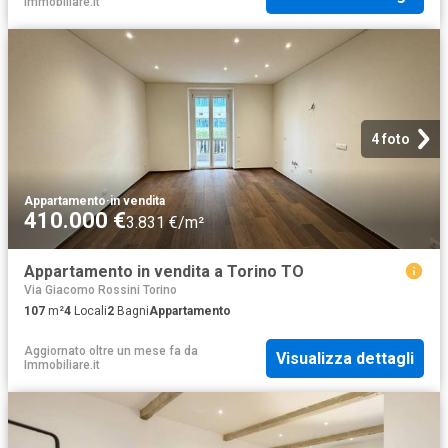
Immobiliare.it
4 foto
Appartamento
·
in vendita
410.000 €
3.831 €/m²
Appartamento in vendita a Torino TO
Via Giacomo Rossini Torino
107
m²
4
Locali
2
Bagni
Appartamento
Aggiornato oltre un mese fa
da
Visualizza dettagli
Immobiliare.it