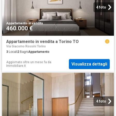
4 foto
Appartamento
·
in vendita
460.000 €
Appartamento in vendita a Torino TO
Via Giacomo Rossini Torino
3
Locali
2
Bagni
Appartamento
Aggiornato oltre un mese fa
da
Visualizza dettagli
Immobiliare.it
4 foto