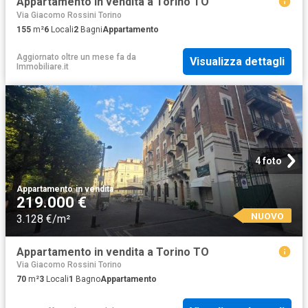
Appartamento in vendita a Torino TO
Via Giacomo Rossini Torino
155
m²
6
Locali
2
Bagni
Appartamento
Aggiornato oltre un mese fa
da
Visualizza dettagli
Immobiliare.it
4 foto
Appartamento
·
in vendita
219.000 €
NUOVO
3.128 €/m²
Appartamento in vendita a Torino TO
Via Giacomo Rossini Torino
70
m²
3
Locali
1
Bagno
Appartamento