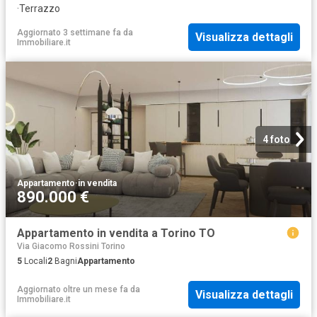
·
Terrazzo
Aggiornato 3 settimane fa
da
Visualizza dettagli
Immobiliare.it
4 foto
Appartamento
·
in vendita
890.000 €
Appartamento in vendita a Torino TO
Via Giacomo Rossini Torino
5
Locali
2
Bagni
Appartamento
Aggiornato oltre un mese fa
da
Visualizza dettagli
Immobiliare.it