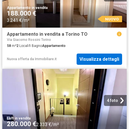
Appartamento
·
in vendita
188.000 €
NUOVO
3.241 €/m²
Appartamento in vendita a Torino TO
Via Giacomo Rossini Torino
58
m²
2
Locali
1
Bagno
Appartamento
Visualizza dettagli
Nuova offerta
da
Immobiliare.it
4 foto
Loft
·
in vendita
280.000 €
2.333 €/m²