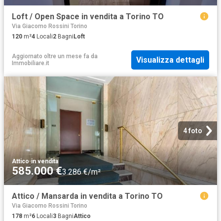
Loft / Open Space in vendita a Torino TO
Via Giacomo Rossini Torino
120
m²
4
Locali
2
Bagni
Loft
Aggiornato oltre un mese fa
da
Visualizza dettagli
Immobiliare.it
4 foto
Attico
·
in vendita
585.000 €
3.286 €/m²
Attico / Mansarda in vendita a Torino TO
Via Giacomo Rossini Torino
178
m²
6
Locali
3
Bagni
Attico