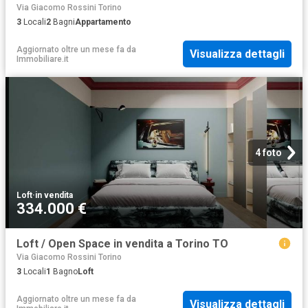
Via Giacomo Rossini Torino
3
Locali
2
Bagni
Appartamento
Aggiornato oltre un mese fa
da
Visualizza dettagli
Immobiliare.it
4 foto
Loft
·
in vendita
334.000 €
Loft / Open Space in vendita a Torino TO
Via Giacomo Rossini Torino
3
Locali
1
Bagno
Loft
Aggiornato oltre un mese fa
da
Visualizza dettagli