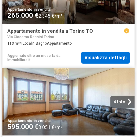
Appartamento
·
in vendita
265.000 €
2.345 €/m²
Appartamento in vendita a Torino TO
Via Giacomo Rossini Torino
113
m²
4
Locali
1
Bagno
Appartamento
Aggiornato oltre un mese fa
da
Visualizza dettagli
Immobiliare.it
4 foto
Appartamento
·
in vendita
595.000 €
3.051 €/m²