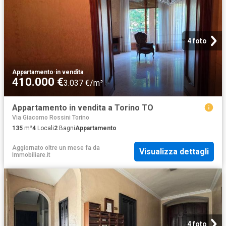
4 foto
Appartamento
·
in vendita
410.000 €
3.037 €/m²
Appartamento in vendita a Torino TO
Via Giacomo Rossini Torino
135
m²
4
Locali
2
Bagni
Appartamento
Aggiornato oltre un mese fa
da
Visualizza dettagli
Immobiliare.it
4 foto