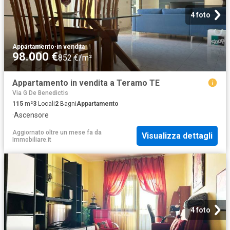
4 foto
Appartamento
·
in vendita
98.000 €
852 €/m²
Appartamento in vendita a Teramo TE
Via G De Benedictis
115
m²
3
Locali
2
Bagni
Appartamento
·
Ascensore
Aggiornato oltre un mese fa
da
Visualizza dettagli
Immobiliare.it
4 foto