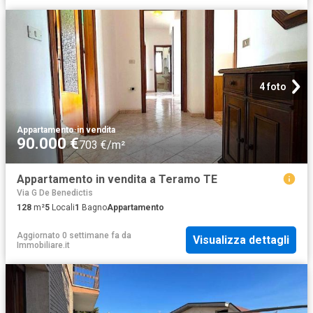
4 foto
Appartamento
·
in vendita
90.000 €
703 €/m²
Appartamento in vendita a Teramo TE
Via G De Benedictis
128
m²
5
Locali
1
Bagno
Appartamento
Aggiornato 0 settimane fa
da
Visualizza dettagli
Immobiliare.it