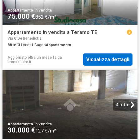
Appartamento
·
in vendita
75.000 €
852 €/m²
Appartamento in vendita a Teramo TE
Via G De Benedictis
88
m²
3
Locali
1
Bagno
Appartamento
Aggiornato oltre un mese fa
da
Visualizza dettagli
Immobiliare.it
4 foto
Appartamento
·
in vendita
30.000 €
127 €/m²