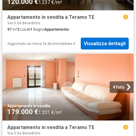
120.000 €
1.237 €/m²
Appartamento in vendita a Teramo TE
Via G De Benedictis
97
m²
2
Locali
1
Bagno
Appartamento
Visualizza dettagli
Aggiornato un mese fa
da
Immobiliare.it
4 foto
Appartamento
·
in vendita
179.000 €
1.201 €/m²
Appartamento in vendita a Teramo TE
Via G De Benedictis