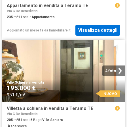
Appartamento in vendita a Teramo TE
Via G De Benedictis
235
m²
1
Locale
Appartamento
Visualizza dettagli
Aggiornato un mese fa
da
Immobiliare.it
4 foto
Ville Schiera
·
in vendita
195.000 €
NUOVO
951 €/m²
Villetta a schiera in vendita a Teramo TE
Via G De Benedictis
205
m²
5
Locali
6
Bagni
Ville Schiera
·
Ascensore