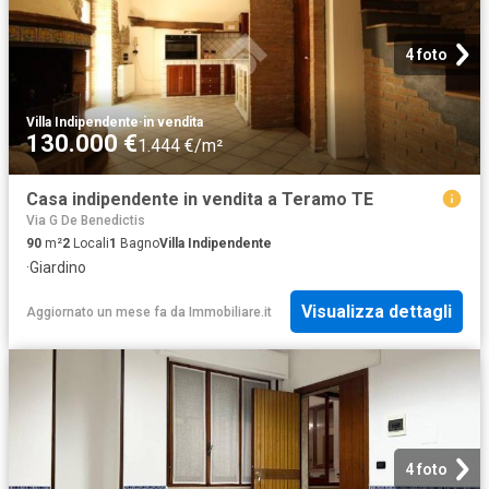
4 foto
Villa Indipendente
·
in vendita
130.000 €
1.444 €/m²
Casa indipendente in vendita a Teramo TE
Via G De Benedictis
90
m²
2
Locali
1
Bagno
Villa Indipendente
·
Giardino
Visualizza dettagli
Aggiornato un mese fa
da
Immobiliare.it
4 foto