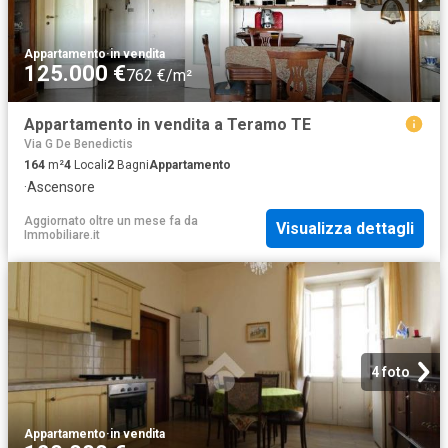
Appartamento
·
in vendita
125.000 €
762 €/m²
Appartamento in vendita a Teramo TE
Via G De Benedictis
164
m²
4
Locali
2
Bagni
Appartamento
·
Ascensore
Aggiornato oltre un mese fa
da
Visualizza dettagli
Immobiliare.it
4 foto
Appartamento
·
in vendita