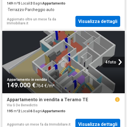
149
m²
5
Locali
3
Bagni
Appartamento
·
Terrazzo
·
Parcheggio auto
Aggiornato oltre un mese fa
da
Visualizza dettagli
Immobiliare.it
4 foto
Appartamento
·
in vendita
149.000 €
764 €/m²
Appartamento in vendita a Teramo TE
Via G De Benedictis
195
m²
2
Locali
6
Bagni
Appartamento
Visualizza dettagli
Aggiornato un mese fa
da
Immobiliare.it