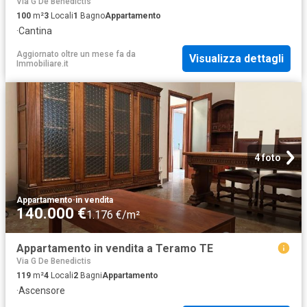
Via G De Benedictis
100
m²
3
Locali
1
Bagno
Appartamento
·
Cantina
Aggiornato oltre un mese fa
da
Visualizza dettagli
Immobiliare.it
4 foto
Appartamento
·
in vendita
140.000 €
1.176 €/m²
Appartamento in vendita a Teramo TE
Via G De Benedictis
119
m²
4
Locali
2
Bagni
Appartamento
·
Ascensore