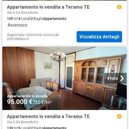
Appartamento in vendita a Teramo TE
Via G De Benedictis
105
m²
4
Locali
2
Bagni
Appartamento
·
Ascensore
Aggiornato settimana scorsa
da
Visualizza dettagli
Immobiliare.it
4 foto
Appartamento
·
in vendita
95.000 €
730 €/m²
Appartamento in vendita a Teramo TE
Via G De Benedictis
130
m²
6
Locali
2
Bagni
Appartamento