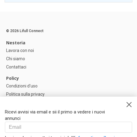
© 2026 Lifull Connect
Nestoria
Lavora con noi
Chi siamo
Contattaci
Policy
Condizioni d'uso
Politica sulla privacy
Política di Cookie
Impostazioni dei cookie
Ricevi avvisi via email e sii il primo a vedere i nuovi
annunci
Help
FAQ