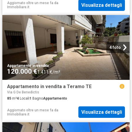
Aggiornato oltre un mese fa
da
Visualizza dettagli
Immobiliare.it
4 foto
Appartamento
·
in vendita
120.000 €
1.411 €/m²
Appartamento in vendita a Teramo TE
Via G De Benedictis
85
m²
4
Locali
1
Bagno
Appartamento
Aggiornato oltre un mese fa
da
Visualizza dettagli
Immobiliare.it