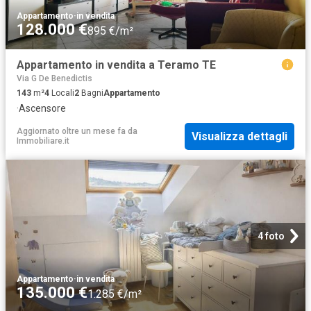
Appartamento
·
in vendita
128.000 €
895 €/m²
Appartamento in vendita a Teramo TE
Via G De Benedictis
143
m²
4
Locali
2
Bagni
Appartamento
·
Ascensore
Aggiornato oltre un mese fa
da
Visualizza dettagli
Immobiliare.it
4 foto
Appartamento
·
in vendita
135.000 €
1.285 €/m²