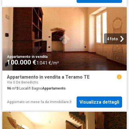
4 foto
Appartamento
·
in vendita
100.000 €
1.041 €/m²
Appartamento in vendita a Teramo TE
Via G De Benedictis
96
m²
3
Locali
1
Bagno
Appartamento
Visualizza dettagli
Aggiornato un mese fa
da
Immobiliare.it