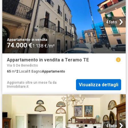
4 foto
Appartamento
·
in vendita
74.000 €
1.138 €/m²
Appartamento in vendita a Teramo TE
Via G De Benedictis
65
m²
2
Locali
1
Bagno
Appartamento
Aggiornato oltre un mese fa
da
Visualizza dettagli
Immobiliare.it
4 foto