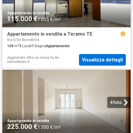
Appartamento
·
in vendita
115.000 €
1.055 €/m²
Appartamento in vendita a Teramo TE
Via G De Benedictis
109
m²
3
Locali
1
Bagno
Appartamento
Aggiornato oltre un mese fa
da
Visualizza dettagli
Immobiliare.it
4 foto
Appartamento
·
in vendita
225.000 €
1.500 €/m²