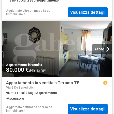
113
m²
3
Locali
2
Bagni
Appartamento
Aggiornato oltre un mese fa
da
Visualizza dettagli
Immobiliare.it
4 foto
Appartamento
·
in vendita
80.000 €
842 €/m²
Appartamento in vendita a Teramo TE
Via G De Benedictis
95
m²
4
Locali
2
Bagni
Appartamento
·
Ascensore
Aggiornato settimana scorsa
da
Visualizza dettagli
Immobiliare.it