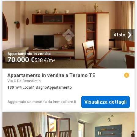
4 foto
Appartamento
·
in vendita
70.000 €
538 €/m²
Appartamento in vendita a Teramo TE
Via G De Benedictis
130
m²
4
Locali
1
Bagno
Appartamento
Visualizza dettagli
Aggiornato un mese fa
da
Immobiliare.it