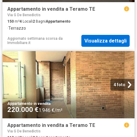
Appartamento in vendita a Teramo TE
Via G De Benedictis
150
m²
4
Locali
2
Bagni
Appartamento
·
Terrazzo
Aggiornato settimana scorsa
da
Visualizza dettagli
Immobiliare.it
4 foto
Appartamento
·
in vendita
220.000 €
1.946 €/m²
Appartamento in vendita a Teramo TE
Via G De Benedictis