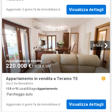
Visualizza dettagli
Aggiornato 2 giorni fa
da
Immobiliare.it
4 foto
Appartamento
·
in vendita
220.000 €
1.913 €/m²
Appartamento in vendita a Teramo TE
Via G De Benedictis
115
m²
5
Locali
3
Bagni
Appartamento
·
Parcheggio auto
Visualizza dettagli
Aggiornato 6 giorni fa
da
Immobiliare.it