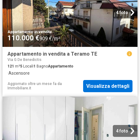
4 foto
Appartamento
·
in vendita
110.000 €
909 €/m²
Appartamento in vendita a Teramo TE
Via G De Benedictis
121
m²
5
Locali
1
Bagno
Appartamento
·
Ascensore
Aggiornato oltre un mese fa
da
Visualizza dettagli
Immobiliare.it
4 foto