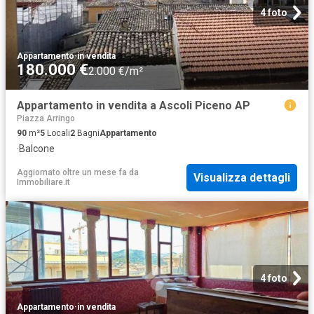
4 foto
Appartamento
·
in vendita
180.000 €
2.000 €/m²
Appartamento in vendita a Ascoli Piceno AP
Piazza Arringo
90
m²
5
Locali
2
Bagni
Appartamento
·
Balcone
Aggiornato oltre un mese fa
da
Visualizza dettagli
Immobiliare.it
4 foto
Appartamento
·
in vendita