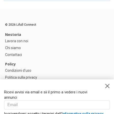
© 2026 Lifull Connect
Nestoria
Lavora con noi
Chi siamo
Contattaci
Policy
Condizioni d'uso
Politica sulla privacy
Política di Cookie
Impostazioni dei cookie
Ricevi avvisi via email e sii il primo a vedere i nuovi
annunci
Help
FAQ
Iscrivendomi accetto i termini dell'
informativa sulla privacy