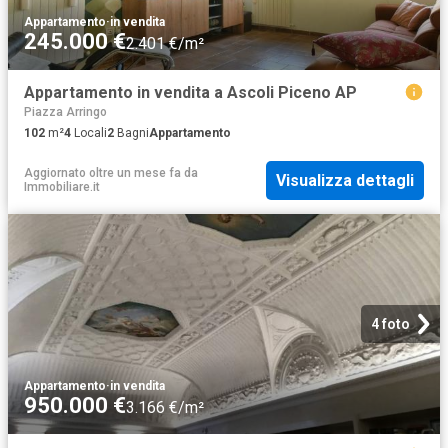
Appartamento
·
in vendita
245.000 €
2.401 €/m²
Appartamento in vendita a Ascoli Piceno AP
Piazza Arringo
102
m²
4
Locali
2
Bagni
Appartamento
Aggiornato oltre un mese fa
da
Visualizza dettagli
Immobiliare.it
4 foto
Appartamento
·
in vendita
950.000 €
3.166 €/m²