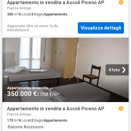
Appartamento in vendita a Ascoli Piceno AP
Piazza Arringo
300
m²
6
Locali
3
Bagni
Appartamento
Aggiornato oltre un mese fa
da
Visualizza dettagli
Immobiliare.it
4 foto
Appartamento
·
in vendita
350.000 €
2.058 €/m²
Appartamento in vendita a Ascoli Piceno AP
Piazza Arringo
170
m²
6
Locali
2
Bagni
Appartamento
·
Balcone
·
Ascensore