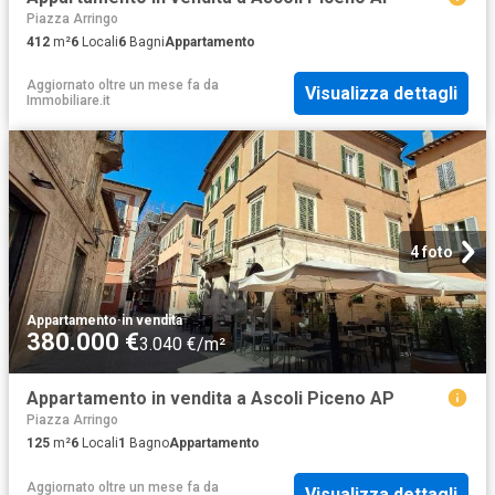
Piazza Arringo
412
m²
6
Locali
6
Bagni
Appartamento
Aggiornato oltre un mese fa
da
Visualizza dettagli
Immobiliare.it
4 foto
Appartamento
·
in vendita
380.000 €
3.040 €/m²
Appartamento in vendita a Ascoli Piceno AP
Piazza Arringo
125
m²
6
Locali
1
Bagno
Appartamento
Aggiornato oltre un mese fa
da
Visualizza dettagli