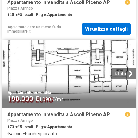
Appartamento in vendita a Ascoli Piceno AP
Piazza Arringo
145
m²
3
Locali
1
Bagno
Appartamento
Aggiornato oltre un mese fa
da
Visualizza dettagli
Immobiliare.it
4 foto
Appartamento
·
in vendita
190.000 €
1.098 €/m²
Appartamento in vendita a Ascoli Piceno AP
Piazza Arringo
173
m²
5
Locali
1
Bagno
Appartamento
·
Balcone
·
Parcheggio auto