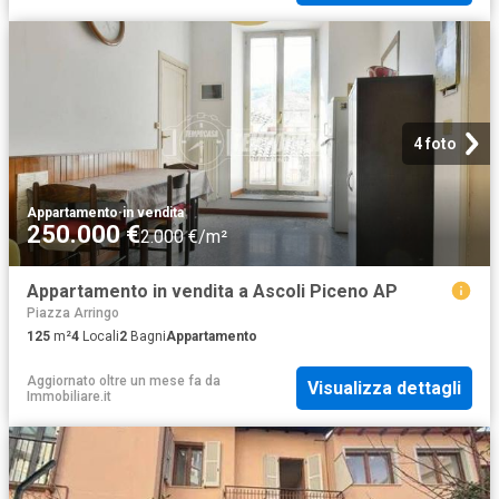
4 foto
Appartamento
·
in vendita
250.000 €
2.000 €/m²
Appartamento in vendita a Ascoli Piceno AP
Piazza Arringo
125
m²
4
Locali
2
Bagni
Appartamento
Aggiornato oltre un mese fa
da
Visualizza dettagli
Immobiliare.it