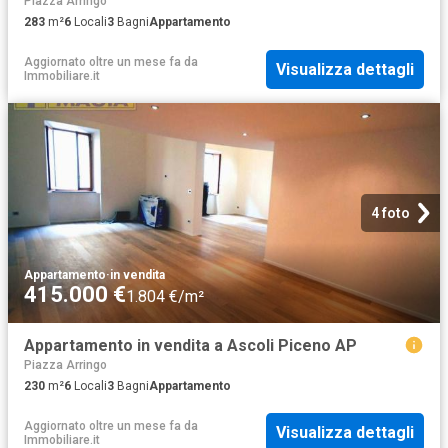
Piazza Arringo
283
m²
6
Locali
3
Bagni
Appartamento
Aggiornato oltre un mese fa
da
Visualizza dettagli
Immobiliare.it
4 foto
Appartamento
·
in vendita
415.000 €
1.804 €/m²
Appartamento in vendita a Ascoli Piceno AP
Piazza Arringo
230
m²
6
Locali
3
Bagni
Appartamento
Aggiornato oltre un mese fa
da
Visualizza dettagli
Immobiliare.it