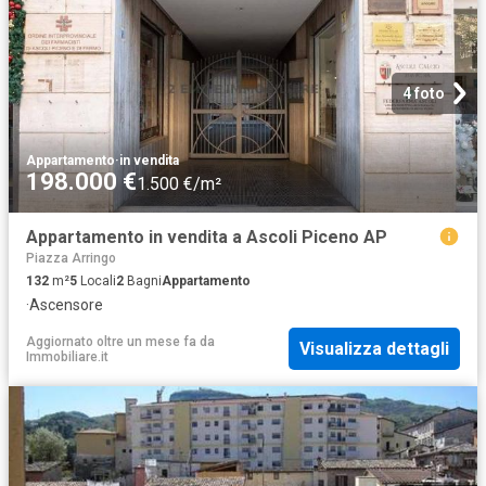
4 foto
Appartamento
·
in vendita
198.000 €
1.500 €/m²
Appartamento in vendita a Ascoli Piceno AP
Piazza Arringo
132
m²
5
Locali
2
Bagni
Appartamento
·
Ascensore
Aggiornato oltre un mese fa
da
Visualizza dettagli
Immobiliare.it