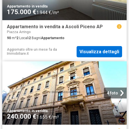
Appartamento
·
in vendita
175.000 €
1.944 €/m²
Appartamento in vendita a Ascoli Piceno AP
Piazza Arringo
90
m²
2
Locali
2
Bagni
Appartamento
Aggiornato oltre un mese fa
da
Visualizza dettagli
Immobiliare.it
4 foto
Appartamento
·
in vendita
240.000 €
1.655 €/m²