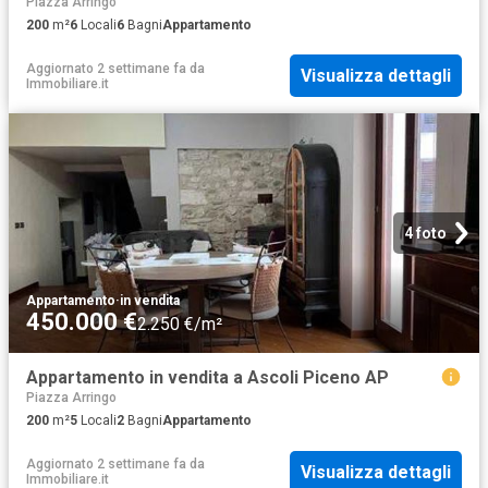
Piazza Arringo
200
m²
6
Locali
6
Bagni
Appartamento
Aggiornato 2 settimane fa
da
Visualizza dettagli
Immobiliare.it
4 foto
Appartamento
·
in vendita
450.000 €
2.250 €/m²
Appartamento in vendita a Ascoli Piceno AP
Piazza Arringo
200
m²
5
Locali
2
Bagni
Appartamento
Aggiornato 2 settimane fa
da
Visualizza dettagli
Immobiliare.it