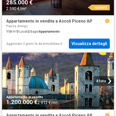
285.000 €
NUOVO
2.590 €/m²
Appartamento in vendita a Ascoli Piceno AP
Piazza Arringo
110
m²
3
Locali
2
Bagni
Appartamento
Visualizza dettagli
Aggiornato 2 giorni fa
da
Immobiliare.it
4 foto
Appartamento
·
in vendita
1.200.000 €
2.912 €/m²
Appartamento in vendita a Ascoli Piceno AP