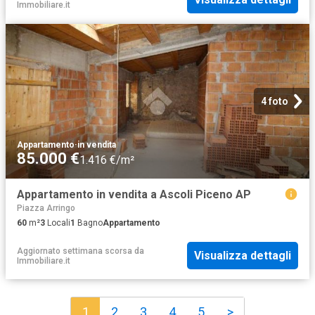
Immobiliare.it
4 foto
Appartamento
·
in vendita
85.000 €
1.416 €/m²
Appartamento in vendita a Ascoli Piceno AP
Piazza Arringo
60
m²
3
Locali
1
Bagno
Appartamento
Aggiornato settimana scorsa
da
Visualizza dettagli
Immobiliare.it
1
2
3
4
5
>