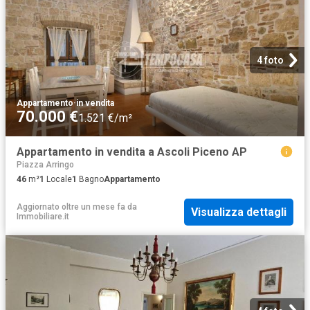
4 foto
Appartamento
·
in vendita
70.000 €
1.521 €/m²
Appartamento in vendita a Ascoli Piceno AP
Piazza Arringo
46
m²
1
Locale
1
Bagno
Appartamento
Aggiornato oltre un mese fa
da
Visualizza dettagli
Immobiliare.it