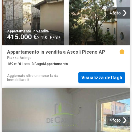
4 foto
Appartamento
·
in vendita
415.000 €
2.195 €/m²
Appartamento in vendita a Ascoli Piceno AP
Piazza Arringo
189
m²
6
Locali
3
Bagni
Appartamento
Aggiornato oltre un mese fa
da
Visualizza dettagli
Immobiliare.it
4 foto