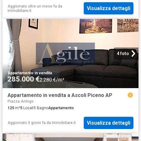
Aggiornato oltre un mese fa
da
Visualizza dettagli
Immobiliare.it
4 foto
Appartamento
·
in vendita
285.000 €
2.280 €/m²
Appartamento in vendita a Ascoli Piceno AP
Piazza Arringo
125
m²
5
Locali
1
Bagno
Appartamento
Visualizza dettagli
Aggiornato 5 giorni fa
da
Immobiliare.it