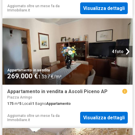
Aggiornato oltre un mese fa
da
Visualizza dettagli
Immobiliare.it
4 foto
Appartamento
·
in vendita
269.000 €
1.537 €/m²
Appartamento in vendita a Ascoli Piceno AP
Piazza Arringo
175
m²
5
Locali
1
Bagno
Appartamento
Aggiornato oltre un mese fa
da
Visualizza dettagli
Immobiliare.it