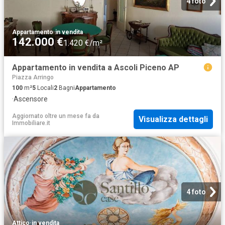
4 foto
Appartamento
·
in vendita
142.000 €
1.420 €/m²
Appartamento in vendita a Ascoli Piceno AP
Piazza Arringo
100
m²
5
Locali
2
Bagni
Appartamento
·
Ascensore
Aggiornato oltre un mese fa
da
Visualizza dettagli
Immobiliare.it
4 foto
Attico
·
in vendita