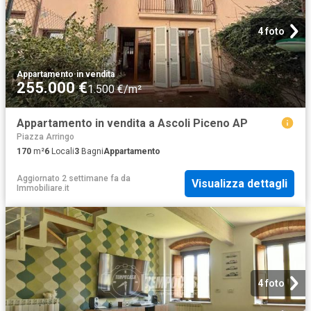
4 foto
Appartamento
·
in vendita
255.000 €
1.500 €/m²
Appartamento in vendita a Ascoli Piceno AP
Piazza Arringo
170
m²
6
Locali
3
Bagni
Appartamento
Aggiornato 2 settimane fa
da
Visualizza dettagli
Immobiliare.it
4 foto