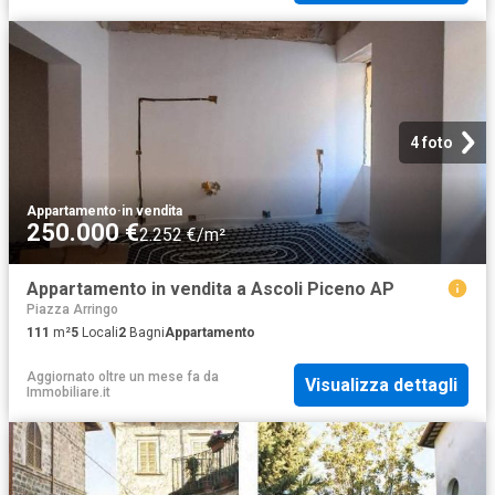
4 foto
Appartamento
·
in vendita
250.000 €
2.252 €/m²
Appartamento in vendita a Ascoli Piceno AP
Piazza Arringo
111
m²
5
Locali
2
Bagni
Appartamento
Aggiornato oltre un mese fa
da
Visualizza dettagli
Immobiliare.it