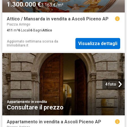
1.300.000 €
3.163 €/m²
Attico / Mansarda in vendita a Ascoli Piceno AP
Piazza Arringo
411
m²
6
Locali
6
Bagni
Attico
Aggiornato settimana scorsa
da
Visualizza dettagli
Immobiliare.it
4 foto
Appartamento
·
in vendita
Consultare il prezzo
Appartamento in vendita a Ascoli Piceno AP