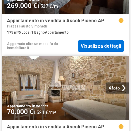
269.000 €
1.537 €/m²
Appartamento in vendita a Ascoli Piceno AP
Piazza Fausto Simonetti
175
m²
5
Locali
1
Bagno
Appartamento
Aggiornato oltre un mese fa
da
Visualizza dettagli
Immobiliare.it
4 foto
Appartamento
·
in vendita
70.000 €
1.521 €/m²
Appartamento in vendita a Ascoli Piceno AP