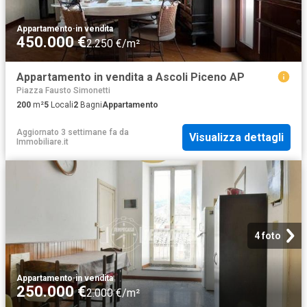
Appartamento
·
in vendita
450.000 €
2.250 €/m²
Appartamento in vendita a Ascoli Piceno AP
Piazza Fausto Simonetti
200
m²
5
Locali
2
Bagni
Appartamento
Aggiornato 3 settimane fa
da
Visualizza dettagli
Immobiliare.it
4 foto
Appartamento
·
in vendita
250.000 €
2.000 €/m²