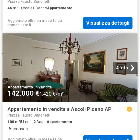
Piazza Fausto Simonetti
46
m²
1
Locale
1
Bagno
Appartamento
Aggiornato oltre un mese fa
da
Visualizza dettagli
Immobiliare.it
4 foto
Appartamento
·
in vendita
142.000 €
1.420 €/m²
Appartamento in vendita a Ascoli Piceno AP
Piazza Fausto Simonetti
100
m²
5
Locali
2
Bagni
Appartamento
·
Ascensore
Aggiornato oltre un mese fa
da