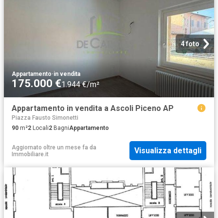
4 foto
Appartamento
·
in vendita
175.000 €
1.944 €/m²
Appartamento in vendita a Ascoli Piceno AP
Piazza Fausto Simonetti
90
m²
2
Locali
2
Bagni
Appartamento
Aggiornato oltre un mese fa
da
Visualizza dettagli
Immobiliare.it