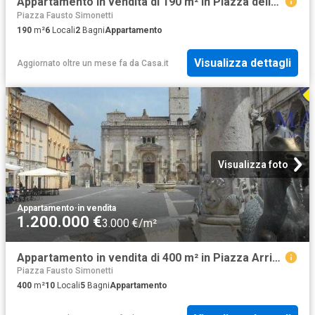
Appartamento in vendita di 190 m² in Piazza della Viola
Piazza Fausto Simonetti
190
m²
6
Locali
2
Bagni
Appartamento
Visualizza dettagli
Aggiornato oltre un mese fa
da
Casa.it
Visualizza foto
Appartamento
·
in vendita
1.200.000 €
3.000 €/m²
Appartamento in vendita di 400 m² in Piazza Arringo
Piazza Fausto Simonetti
400
m²
10
Locali
5
Bagni
Appartamento