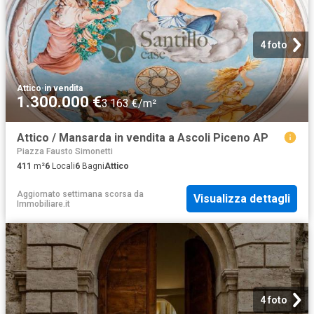
4 foto
Attico
·
in vendita
1.300.000 €
3.163 €/m²
Attico / Mansarda in vendita a Ascoli Piceno AP
Piazza Fausto Simonetti
411
m²
6
Locali
6
Bagni
Attico
Aggiornato settimana scorsa
da
Visualizza dettagli
Immobiliare.it
4 foto