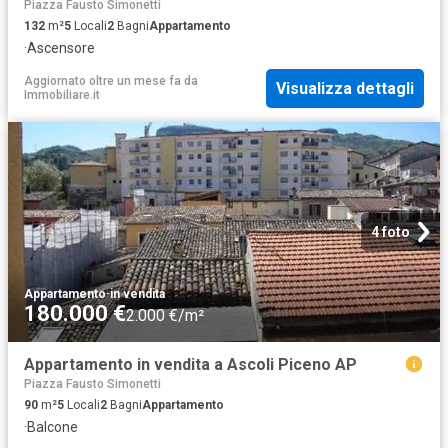
Piazza Fausto Simonetti
132
m²
5
Locali
2
Bagni
Appartamento
·
Ascensore
Aggiornato oltre un mese fa
da
Visualizza dettagli
Immobiliare.it
4 foto
Appartamento
·
in vendita
180.000 €
2.000 €/m²
Appartamento in vendita a Ascoli Piceno AP
Piazza Fausto Simonetti
90
m²
5
Locali
2
Bagni
Appartamento
·
Balcone