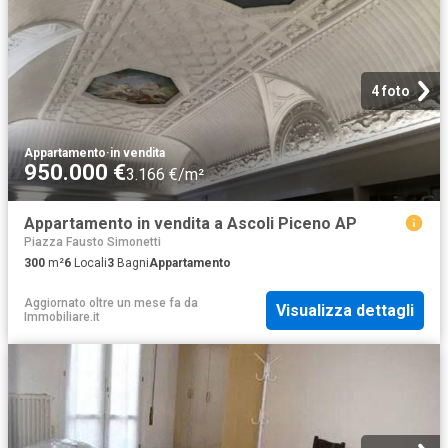
4 foto
Appartamento
·
in vendita
950.000 €
3.166 €/m²
Appartamento in vendita a Ascoli Piceno AP
Piazza Fausto Simonetti
300
m²
6
Locali
3
Bagni
Appartamento
Aggiornato oltre un mese fa
da
Visualizza dettagli
Immobiliare.it