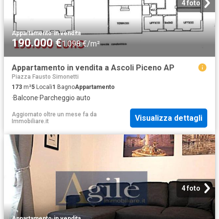
4 foto
Appartamento
·
in vendita
190.000 €
1.098 €/m²
Appartamento in vendita a Ascoli Piceno AP
Piazza Fausto Simonetti
173
m²
5
Locali
1
Bagno
Appartamento
·
Balcone
·
Parcheggio auto
Aggiornato oltre un mese fa
da
Visualizza dettagli
Immobiliare.it
4 foto
Appartamento
·
in vendita