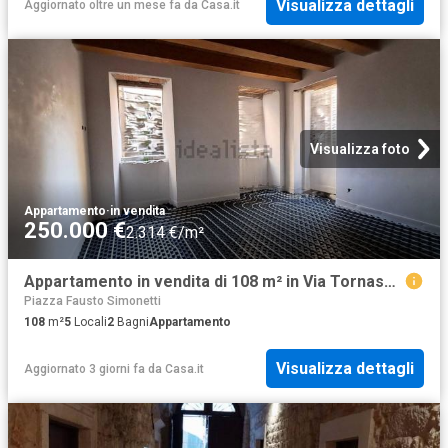
Visualizza dettagli
Aggiornato oltre un mese fa
da
Casa.it
Visualizza foto
Appartamento
·
in vendita
250.000 €
2.314 €/m²
Appartamento in vendita di 108 m² in Via Tornasacco
Piazza Fausto Simonetti
108
m²
5
Locali
2
Bagni
Appartamento
Visualizza dettagli
Aggiornato 3 giorni fa
da
Casa.it