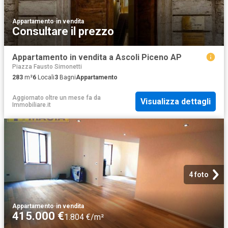
Appartamento
·
in vendita
Consultare il prezzo
Appartamento in vendita a Ascoli Piceno AP
Piazza Fausto Simonetti
283
m²
6
Locali
3
Bagni
Appartamento
Aggiornato oltre un mese fa
da
Visualizza dettagli
Immobiliare.it
4 foto
Appartamento
·
in vendita
415.000 €
1.804 €/m²