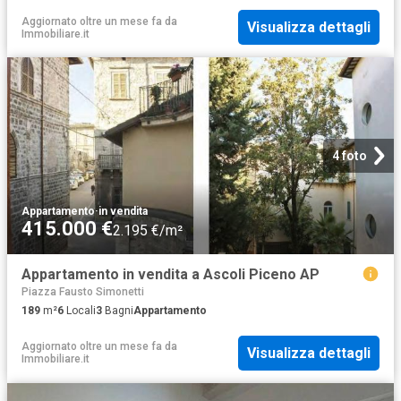
Aggiornato oltre un mese fa
da
Visualizza dettagli
Immobiliare.it
4 foto
Appartamento
·
in vendita
415.000 €
2.195 €/m²
Appartamento in vendita a Ascoli Piceno AP
Piazza Fausto Simonetti
189
m²
6
Locali
3
Bagni
Appartamento
Aggiornato oltre un mese fa
da
Visualizza dettagli
Immobiliare.it