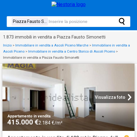
1.873 immobili in vendita a Piazza Fausto Simonetti
Inizio
>
Immobiliare in vendita a Ascoli Piceno Marche
>
Immobiliare in vendita a
Ascoli Piceno
>
Immobiliare in vendita a Centro Storico di Ascoli Piceno
>
Immobiliare in vendita a Piazza Fausto Simonetti
Visualizza foto
Appartamento
·
in vendita
415.000 €
2.184 €/m²