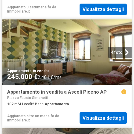
Aggiornato 3 settimane fa
da
Visualizza dettagli
Immobiliare.it
4 foto
Appartamento
·
in vendita
245.000 €
2.401 €/m²
Appartamento in vendita a Ascoli Piceno AP
Piazza Fausto Simonetti
102
m²
4
Locali
2
Bagni
Appartamento
Aggiornato oltre un mese fa
da
Visualizza dettagli
Immobiliare.it