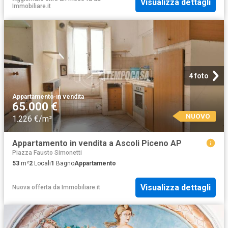
Visualizza dettagli
Immobiliare.it
4 foto
Appartamento
·
in vendita
65.000 €
NUOVO
1.226 €/m²
Appartamento in vendita a Ascoli Piceno AP
Piazza Fausto Simonetti
53
m²
2
Locali
1
Bagno
Appartamento
Visualizza dettagli
Nuova offerta
da
Immobiliare.it