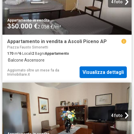
4 foto
Appartamento
·
in vendita
350.000 €
2.058 €/m²
Appartamento in vendita a Ascoli Piceno AP
Piazza Fausto Simonetti
170
m²
6
Locali
2
Bagni
Appartamento
·
Balcone
·
Ascensore
Aggiornato oltre un mese fa
da
Visualizza dettagli
Immobiliare.it
4 foto
Appartamento
·
in vendita