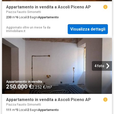
Appartamento in vendita a Ascoli Piceno AP
Piazza Fausto Simonetti
230
m²
6
Locali
3
Bagni
Appartamento
Aggiornato oltre un mese fa
da
Visualizza dettagli
Immobiliare.it
4 foto
Appartamento
·
in vendita
250.000 €
2.252 €/m²
Appartamento in vendita a Ascoli Piceno AP
Piazza Fausto Simonetti
111
m²
5
Locali
2
Bagni
Appartamento