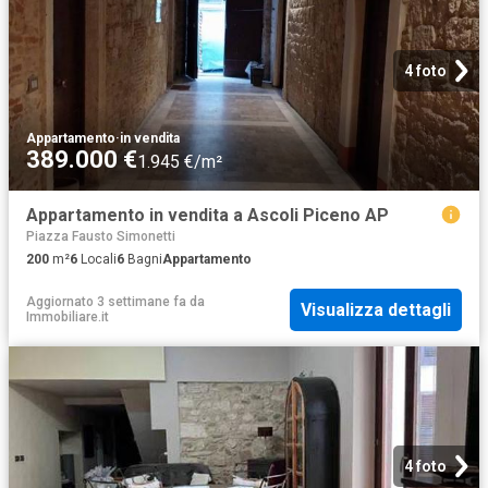
4 foto
Appartamento
·
in vendita
389.000 €
1.945 €/m²
Appartamento in vendita a Ascoli Piceno AP
Piazza Fausto Simonetti
200
m²
6
Locali
6
Bagni
Appartamento
Aggiornato 3 settimane fa
da
Visualizza dettagli
Immobiliare.it
4 foto