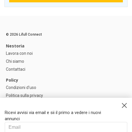
© 2026 Lifull Connect
Nestoria
Lavora con noi
Chi siamo
Contattaci
Policy
Condizioni d'uso
Politica sulla privacy
Política di Cookie
Impostazioni dei cookie
Ricevi avvisi via email e sii il primo a vedere i nuovi
annunci
Help
FAQ