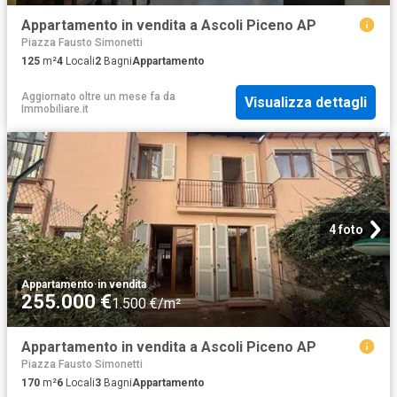
Appartamento in vendita a Ascoli Piceno AP
Piazza Fausto Simonetti
125
m²
4
Locali
2
Bagni
Appartamento
Aggiornato oltre un mese fa
da
Visualizza dettagli
Immobiliare.it
4 foto
Appartamento
·
in vendita
255.000 €
1.500 €/m²
Appartamento in vendita a Ascoli Piceno AP
Piazza Fausto Simonetti
170
m²
6
Locali
3
Bagni
Appartamento