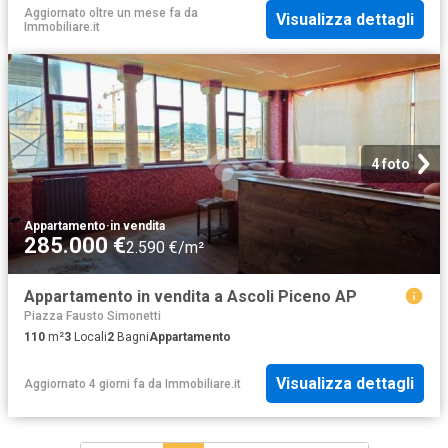
Aggiornato oltre un mese fa
da
Visualizza dettagli
Immobiliare.it
4 foto
Appartamento
·
in vendita
285.000 €
2.590 €/m²
Appartamento in vendita a Ascoli Piceno AP
Piazza Fausto Simonetti
110
m²
3
Locali
2
Bagni
Appartamento
Visualizza dettagli
Aggiornato 4 giorni fa
da
Immobiliare.it