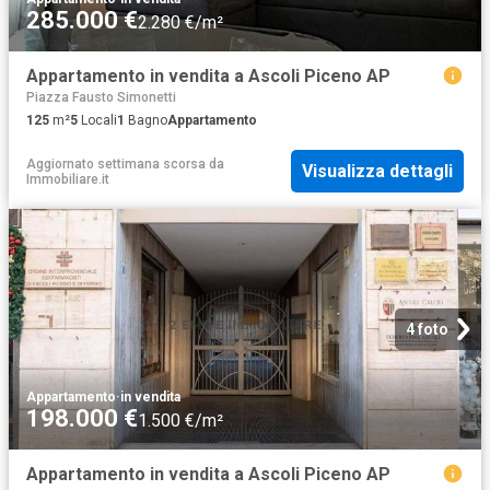
285.000 €
2.280 €/m²
Appartamento in vendita a Ascoli Piceno AP
Piazza Fausto Simonetti
125
m²
5
Locali
1
Bagno
Appartamento
Aggiornato settimana scorsa
da
Visualizza dettagli
Immobiliare.it
4 foto
Appartamento
·
in vendita
198.000 €
1.500 €/m²
Appartamento in vendita a Ascoli Piceno AP