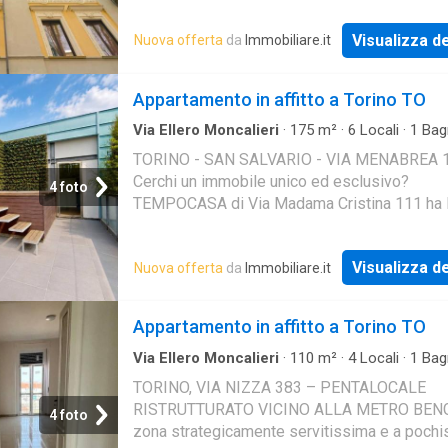
Visualizza de
Nuova offerta
da
Immobiliare.it
Appartamento in affitto a Torino TO
Via Ellero Moncalieri
·
175
m²
·
6
Locali
·
1
Bag
Appartamento
TORINO - SAN SALVARIO - VIA MENABREA 1
Cerchi un immobile unico ed esclusivo?
4 foto
TEMPOCASA di Via Madama Cristina 111 ha 
soluzione giusta per te! Immergiti nel nostro
servizio MATTERPORT, un siste
Visualizza de
Nuova offerta
da
Immobiliare.it
Appartamento in affitto a Torino TO
Via Ellero Moncalieri
·
110
m²
·
4
Locali
·
1
Bag
Appartamento
TORINO, VIA NIZZA 383 – PENTALOCALE
RISTRUTTURATO VICINO ALLA METRO BENG
4 foto
zona strategicamente servitissima e a pochi