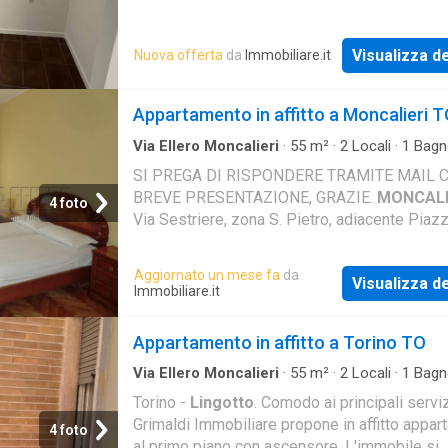
passi dalla fermata della metropolitana Piaz
Bengasi, pro
Visualizza de
Nuova offerta
da
Immobiliare.it
Appartamento in affitto a Moncalieri 
Via Ellero Moncalieri
·
55
m²
·
2
Locali
·
1
Bagn
Appartamento
SI PREGA DI RISPONDERE TRAMITE MAIL 
BREVE PRESENTAZIONE, GRAZIE.
MONCALI
4 foto
Via Sestriere, zona S. Pietro, adiacente Piaz
Bengasi, in zona ben servita dai mezzi pubbli
comoda ai servizi
Aggiornato un mese fa
da
Visualizza de
Immobiliare.it
Appartamento in affitto a Torino TO
Via Ellero Moncalieri
·
55
m²
·
2
Locali
·
1
Bagn
Appartamento
·
Ascensore
Torino -
Lingotto
. Comodo ai principali serviz
Grimaldi Immobiliare propone in affitto appa
4 foto
al primo piano con ascensore, L'immobile si