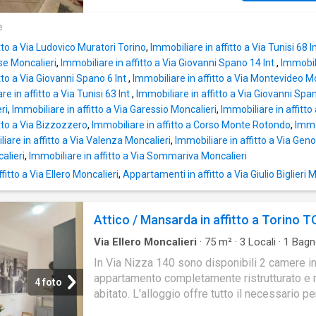
e
tto a Via Ludovico Muratori Torino
,
Immobiliare in affitto a Via Tunisi 68 I
e Moncalieri
,
Immobiliare in affitto a Via Giovanni Spano 14 Int
,
Immobili
tto a Via Giovanni Spano 6 Int
,
Immobiliare in affitto a Via Montevideo M
re in affitto a Via Tunisi 63 Int
,
Immobiliare in affitto a Via Giovanni Spa
ri
,
Immobiliare in affitto a Via Garessio Moncalieri
,
Immobiliare in affitt
itto a Via Bizzozzero
,
Immobiliare in affitto a Corso Monte Rotondo
,
Immob
iare in affitto a Via Valenza Moncalieri
,
Immobiliare in affitto a Via Gen
alieri
,
Immobiliare in affitto a Via Sommariva Moncalieri
itto a Via Ellero Moncalieri
,
Appartamenti in affitto a Via Giulio Biglieri 
Attico / Mansarda in affitto a Torino T
Via Ellero Moncalieri
·
75
m²
·
3
Locali
·
1
Bagn
Attico
In Via Nizza 140 sono disponibili 2 camere in
appartamento completamente ristrutturato e 
4 foto
abitato. L'alloggio offre tutto il necessario pe
e studiare in tranquillità: - camera privata c