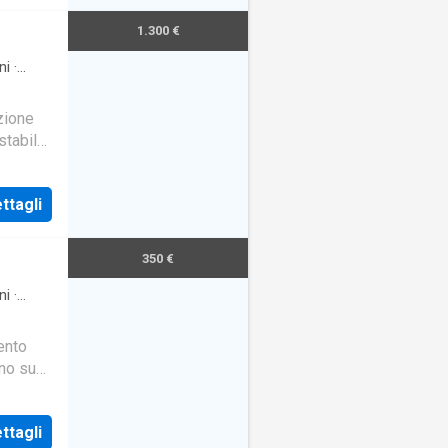
1.300 €
ni
·
azione
stabile
o
ttagli
350 €
ni
·
ento
ino su
mia, al
ttagli