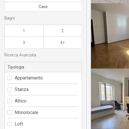
Case
Bagni
1
2
3
4+
Ricerca Avanzata
Tipologia
Appartamento
Stanza
Attico
Monolocale
Loft