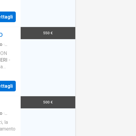
za
ttagli
550 €
TO
o
·
CON
ERI
-
za
ci e
ttagli
500 €
o
·
i, la
rtamento