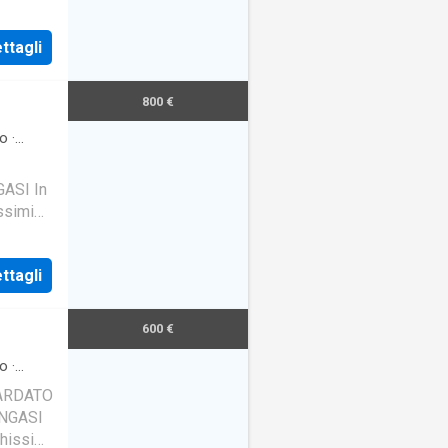
za
ttagli
800 €
o
·
ASI In
ssimi
za
ttagli
600 €
o
·
SARDATO
NGASI
chissimi