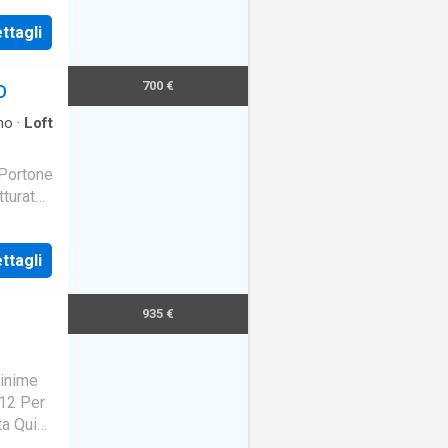
ttagli
700 €
O
no
·
Loft
 Portone
tturato
es
ttagli
935 €
minime
 12 Per
ta Qui
m