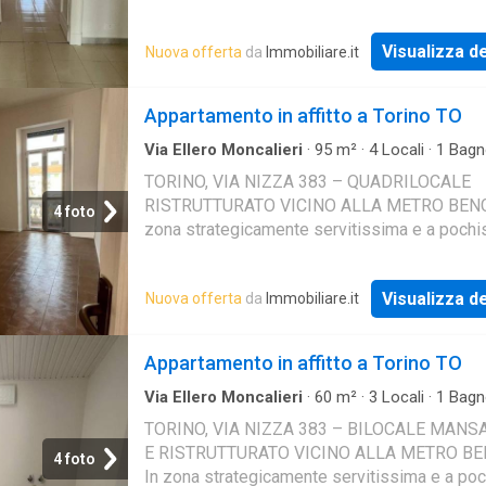
passi dalla fermata della metropolitana Piaz
Bengasi, proponiamo in
Visualizza de
Nuova offerta
da
Immobiliare.it
Appartamento in affitto a Torino TO
Via Ellero Moncalieri
·
95
m²
·
4
Locali
·
1
Bagn
Appartamento
TORINO, VIA NIZZA 383 – QUADRILOCALE
RISTRUTTURATO VICINO ALLA METRO BENG
4 foto
zona strategicamente servitissima e a pochi
passi dalla fermata della metropolitana Piaz
Bengasi, proponiamo i
Visualizza de
Nuova offerta
da
Immobiliare.it
Appartamento in affitto a Torino TO
Via Ellero Moncalieri
·
60
m²
·
3
Locali
·
1
Bagn
Appartamento
TORINO, VIA NIZZA 383 – BILOCALE MAN
E RISTRUTTURATO VICINO ALLA METRO BE
4 foto
In zona strategicamente servitissima e a po