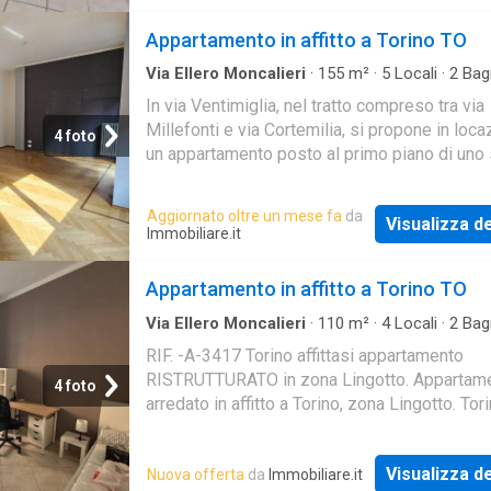
Appartamento in affitto a Torino TO
Via Ellero Moncalieri
·
155
m²
·
5
Locali
·
2
Bag
Appartamento
·
Ascensore
In via Ventimiglia, nel tratto compreso tra via
Millefonti e via Cortemilia, si propone in loc
4 foto
un appartamento posto al primo piano di uno 
signorile dotato di ascensore. L'appartament
Aggiornato oltre un mese fa
da
Visualizza de
Immobiliare.it
Appartamento in affitto a Torino TO
Via Ellero Moncalieri
·
110
m²
·
4
Locali
·
2
Bag
Appartamento
RIF. -A-3417 Torino affittasi appartamento
RISTRUTTURATO in zona Lingotto. Appartam
4 foto
arredato in affitto a Torino, zona Lingotto. Tor
Via Montevideo, comodo alla facoltà di Econo
Poli
Visualizza de
Nuova offerta
da
Immobiliare.it