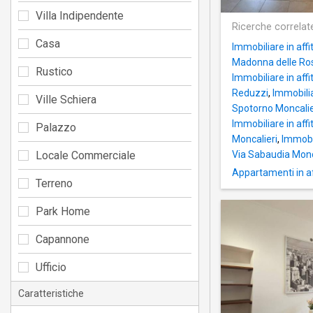
Villa Indipendente
Ricerche correlat
Casa
Immobiliare in affi
Madonna delle Ros
Rustico
Immobiliare in affi
Reduzzi
,
Immobilia
Ville Schiera
Spotorno Moncalie
Immobiliare in aff
Palazzo
Moncalieri
,
Immobil
Locale Commerciale
Via Sabaudia Monc
Appartamenti in aff
Terreno
Park Home
Capannone
Ufficio
Caratteristiche