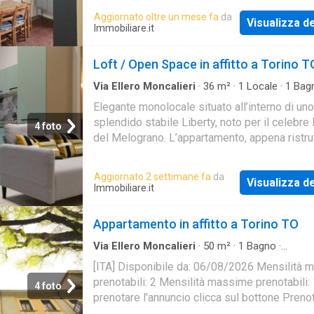
Aggiornato oltre un mese fa
da
Visualizza de
Immobiliare.it
Loft / Open Space in affitto a Torino T
Via Ellero Moncalieri
·
36
m²
·
1
Locale
·
1
Bag
Elegante monolocale situato all’interno di uno
splendido stabile Liberty, noto per il celebre
4 foto
del Melograno. L’appartamento, appena ristru
e completamente arredato, è ideale per prof
Aggiornato 2 settimane fa
da
Visualizza de
Immobiliare.it
Appartamento in affitto a Torino TO
Via Ellero Moncalieri
·
50
m²
·
1
Bagno
·
Appartamento
[ITA] Disponibile da: 06/08/2026 Mensilità 
prenotabili: 2 Mensilità massime prenotabili:
4 foto
prenotare l'annuncio clicca sul bottone Preno
[ENG] Available from: 06/08/2026 Minimum 