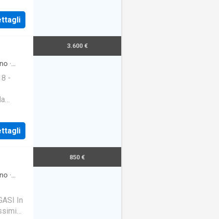
ttagli
3.600 €
no
·
8 -
la
ttagli
850 €
no
·
ASI In
ssimi