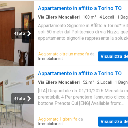
Appartamento in affitto a Torino TO
Via Ellero Moncalieri
·
100
m²
·
4
Locali
·
1
Bag
Appartamento
Appartamento Signorile in Affitto a Torino* Si
soli 50 metri dal Politecnico di via Nizza, qu
4 foto
appartamento signorile rappresenta la soluz
ideale per chi cerca comfort e praticità. C
Aggiornato oltre un mese fa
da
Visualizza de
Immobiliare.it
Appartamento in affitto a Torino TO
Via Ellero Moncalieri
·
52
m²
·
2
Locali
·
1
Bagn
Appartamento
[ITA] Disponibile da: 01/10/2026 Mensilità 
prenotabili: 4 Per prenotare l'annuncio clicca 
4 foto
bottone Prenota Qui [ENG] Available from:
01/10/2026 Minimum months rental: 4 To bo
listin
Aggiornato 1 giorni fa
da
Visualizza de
Immobiliare.it