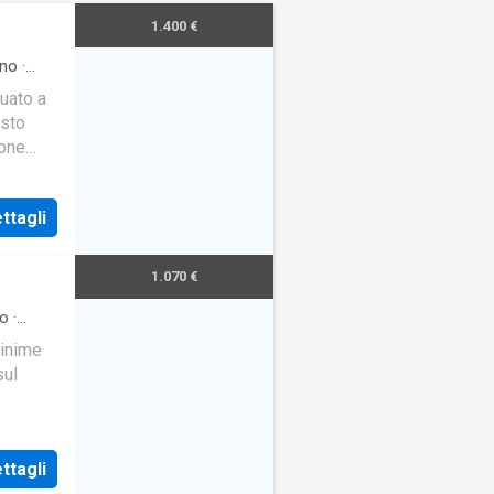
1.400 €
no
·
tuato a
esto
ione
ttagli
1.070 €
o
·
minime
sul
ok the
ttagli