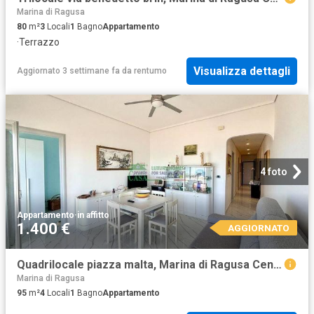
Marina di Ragusa
80
m²
3
Locali
1
Bagno
Appartamento
·
Terrazzo
Visualizza dettagli
Aggiornato 3 settimane fa
da
rentumo
4 foto
Appartamento
·
in affitto
1.400 €
AGGIORNATO
Quadrilocale piazza malta, Marina di Ragusa Centro, Ragusa
Marina di Ragusa
95
m²
4
Locali
1
Bagno
Appartamento