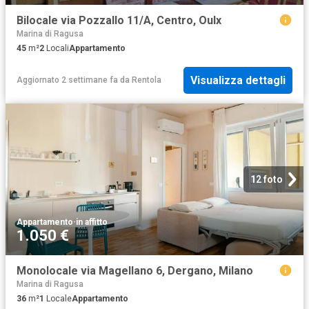
Bilocale via Pozzallo 11/A, Centro, Oulx
Marina di Ragusa
45
m²
2
Locali
Appartamento
Visualizza dettagli
Aggiornato 2 settimane fa
da
Rentola
12 foto
Appartamento
·
in affitto
1.050 €
Monolocale via Magellano 6, Dergano, Milano
Marina di Ragusa
36
m²
1
Locale
Appartamento