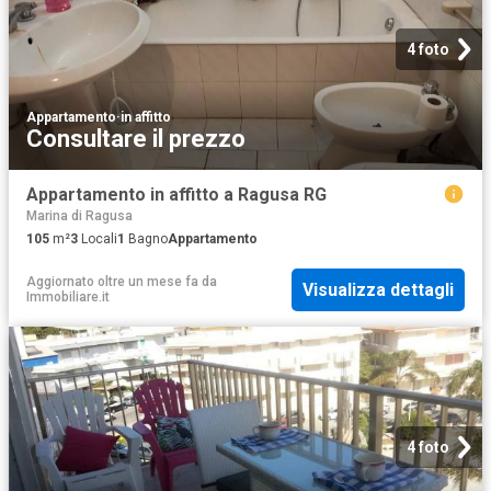
4 foto
Appartamento
·
in affitto
Consultare il prezzo
Appartamento in affitto a Ragusa RG
Marina di Ragusa
105
m²
3
Locali
1
Bagno
Appartamento
Aggiornato oltre un mese fa
da
Visualizza dettagli
Immobiliare.it
4 foto