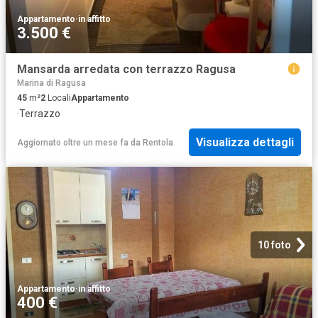
Appartamento
·
in affitto
3.500 €
Mansarda arredata con terrazzo Ragusa
Marina di Ragusa
45
m²
2
Locali
Appartamento
·
Terrazzo
Visualizza dettagli
Aggiornato oltre un mese fa
da
Rentola
10 foto
Appartamento
·
in affitto
400 €