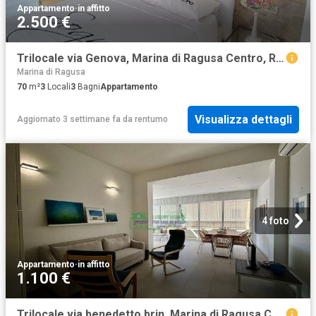
Appartamento
·
in affitto
2.500 €
Trilocale via Genova, Marina di Ragusa Centro, Ragusa
Marina di Ragusa
70
m²
3
Locali
3
Bagni
Appartamento
Visualizza dettagli
Aggiornato 3 settimane fa
da
rentumo
4 foto
Appartamento
·
in affitto
1.100 €
Trilocale via benedetto brin, Marina di Ragusa Centro, Ragusa