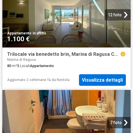
12 foto
Appartamento
·
in affitto
1.100 €
Trilocale via benedetto brin, Marina di Ragusa Centro, Ragusa
Marina di Ragusa
80
m²
3
Locali
Appartamento
Visualizza dettagli
Aggiornato 2 settimane fa
da
Rentola
7 foto