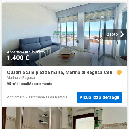
12 foto
Appartamento
·
in affitto
1.400 €
Quadrilocale piazza malta, Marina di Ragusa Centro, Ragusa
Marina di Ragusa
95
m²
4
Locali
Appartamento
Visualizza dettagli
Aggiornato 2 settimane fa
da
Rentola