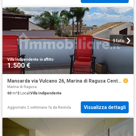
9 foto
Villa Indipendente
·
in affitto
1.500 €
Mansarda via Vulcano 26, Marina di Ragusa Centro, Ragusa
Marina di Ragusa
60
m²
2
Locali
Villa Indipendente
Visualizza dettagli
Aggiornato 2 settimane fa
da
Rentola