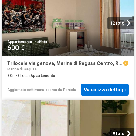
12 foto
Appartamento
·
in affitto
600 €
Trilocale via genova, Marina di Ragusa Centro, Ragusa
Marina di Ragusa
73
m²
3
Locali
Appartamento
Visualizza dettagli
Aggiornato settimana scorsa
da
Rentola
9 foto