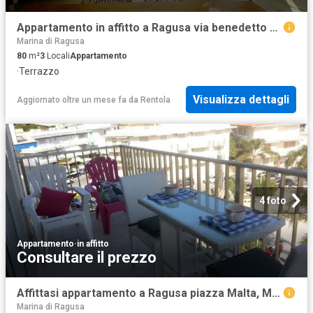
Appartamento in affitto a Ragusa via benedetto brin, arredato, terrazzo, fronte mare TrovaCasa
Marina di Ragusa
80
m²
3
Locali
Appartamento
·
Terrazzo
Visualizza dettagli
Aggiornato oltre un mese fa
da
Rentola
4 foto
Appartamento
·
in affitto
Consultare il prezzo
Affittasi appartamento a Ragusa piazza Malta, Marina di Ragusa Centro
Marina di Ragusa