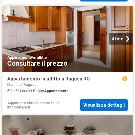
4 foto
Appartamento
·
in affitto
Consultare il prezzo
Appartamento in affitto a Ragusa RG
Marina di Ragusa
50
m²
2
Locali
1
Bagno
Appartamento
Aggiornato oltre un mese fa
da
Visualizza dettagli
Immobiliare.it