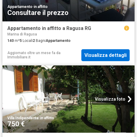
Appartamento
·
in affitto
Consultare il prezzo
Appartamento in affitto a Ragusa RG
Marina di Ragusa
140
m²
5
Locali
2
Bagni
Appartamento
Aggiornato oltre un mese fa
da
Visualizza dettagli
Immobiliare.it
Visualizza foto
Villa Indipendente
·
in affitto
750 €