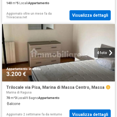
140
m²
5
Locali
Appartamento
Aggiornato oltre un mese fa
da
Visualizza dettagli
Trovacasa.net
4 foto
Appartamento
·
in affitto
3.200 €
Trilocale via Pisa, Marina di Massa Centro, Massa
Marina di Ragusa
70
m²
3
Locali
1
Bagno
Appartamento
·
Balcone
Visualizza dettagli
Aggiornato 2 settimane fa
da
rentumo