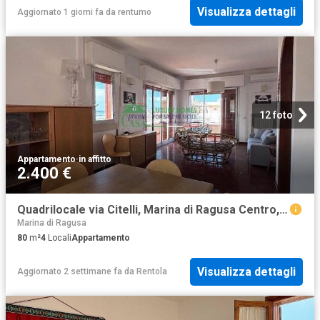
Visualizza dettagli
Aggiornato 1 giorni fa
da
rentumo
12 foto
Appartamento
·
in affitto
2.400 €
Quadrilocale via Citelli, Marina di Ragusa Centro, Ragusa
Marina di Ragusa
80
m²
4
Locali
Appartamento
Visualizza dettagli
Aggiornato 2 settimane fa
da
Rentola