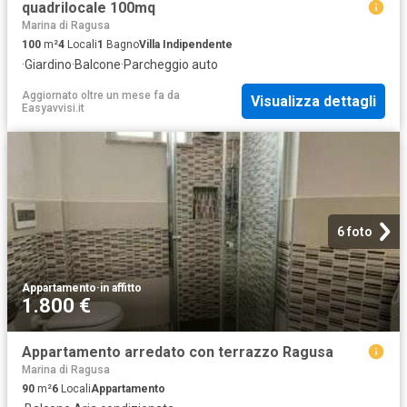
quadrilocale 100mq
Marina di Ragusa
100
m²
4
Locali
1
Bagno
Villa Indipendente
·
Giardino
·
Balcone
·
Parcheggio auto
Aggiornato oltre un mese fa
da
Visualizza dettagli
Easyavvisi.it
6 foto
Appartamento
·
in affitto
1.800 €
Appartamento arredato con terrazzo Ragusa
Marina di Ragusa
90
m²
6
Locali
Appartamento