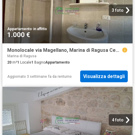
3 foto
Appartamento
·
in affitto
1.000 €
Monolocale via Magellano, Marina di Ragusa Centro, Ragusa
Marina di Ragusa
20
m²
1
Locale
1
Bagno
Appartamento
Visualizza dettagli
Aggiornato 3 settimane fa
da
rentumo
4 foto