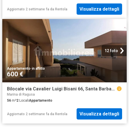
Visualizza dettagli
Aggiornato 2 settimane fa
da
Rentola
12 foto
Appartamento
·
in affitto
600 €
Bilocale via Cavalier Luigi Bisani 66, Santa Barbara Gesuiti, Ragusa
Marina di Ragusa
56
m²
2
Locali
Appartamento
Visualizza dettagli
Aggiornato 2 settimane fa
da
Rentola