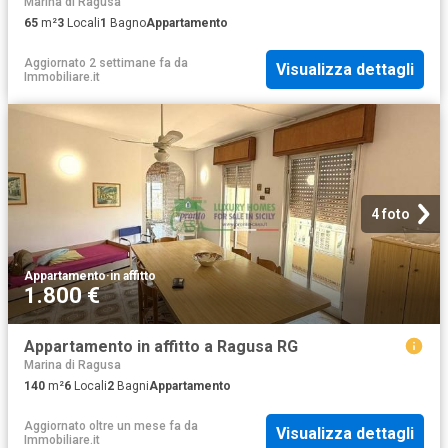
Marina di Ragusa
65
m²
3
Locali
1
Bagno
Appartamento
Aggiornato 2 settimane fa
da
Visualizza dettagli
Immobiliare.it
4 foto
Appartamento
·
in affitto
1.800 €
Appartamento in affitto a Ragusa RG
Marina di Ragusa
140
m²
6
Locali
2
Bagni
Appartamento
Aggiornato oltre un mese fa
da
Visualizza dettagli
Immobiliare.it