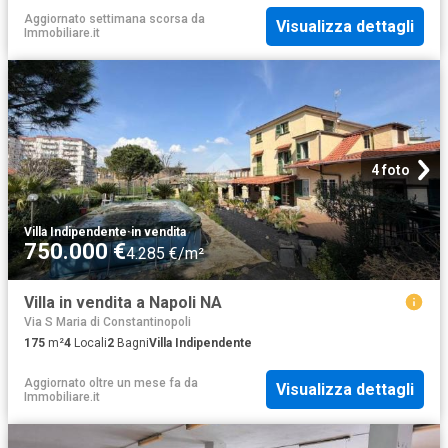
Aggiornato settimana scorsa
da
Visualizza dettagli
Immobiliare.it
4 foto
Villa Indipendente
·
in vendita
750.000 €
4.285 €/m²
Villa in vendita a Napoli NA
Via S Maria di Constantinopoli
175
m²
4
Locali
2
Bagni
Villa Indipendente
Aggiornato oltre un mese fa
da
Visualizza dettagli
Immobiliare.it