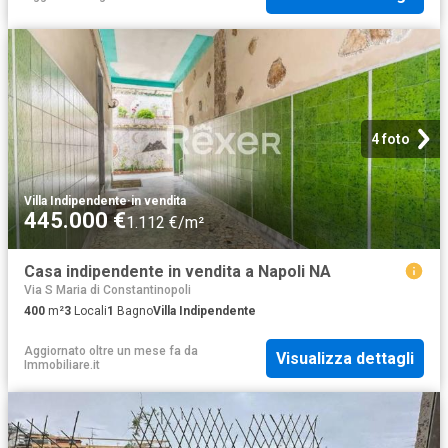
4 foto
Villa Indipendente
·
in vendita
445.000 €
1.112 €/m²
Casa indipendente in vendita a Napoli NA
Via S Maria di Constantinopoli
400
m²
3
Locali
1
Bagno
Villa Indipendente
Aggiornato oltre un mese fa
da
Visualizza dettagli
Immobiliare.it