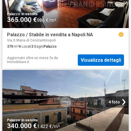
Palazzo
·
in vendita
365.000 €
986 €/m²
Palazzo / Stabile in vendita a Napoli NA
Via S Maria di Constantinopoli
370
m²
4
Locali
3
Bagni
Palazzo
Aggiornato oltre un mese fa
da
Visualizza dettagli
Immobiliare.it
4 foto
Palazzo
·
in vendita
340.000 €
1.422 €/m²