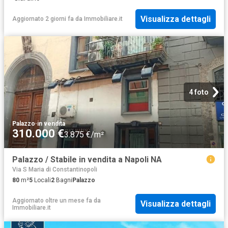
Visualizza dettagli
Aggiornato 2 giorni fa
da
Immobiliare.it
4 foto
Palazzo
·
in vendita
310.000 €
3.875 €/m²
Palazzo / Stabile in vendita a Napoli NA
Via S Maria di Constantinopoli
80
m²
5
Locali
2
Bagni
Palazzo
Aggiornato oltre un mese fa
da
Visualizza dettagli
Immobiliare.it