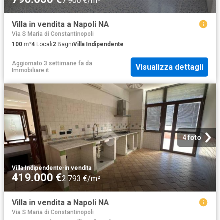
7.900 €/m²
Villa in vendita a Napoli NA
Via S Maria di Constantinopoli
100
m²
4
Locali
2
Bagni
Villa Indipendente
Aggiornato 3 settimane fa
da
Visualizza dettagli
Immobiliare.it
4 foto
Villa Indipendente
·
in vendita
419.000 €
2.793 €/m²
Villa in vendita a Napoli NA
Via S Maria di Constantinopoli