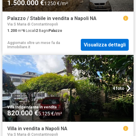
1.500.000 €
1.250 €/m²
Palazzo / Stabile in vendita a Napoli NA
Via S Maria di Constantinopoli
1.200
m²
6
Locali
2
Bagni
Palazzo
Aggiornato oltre un mese fa
da
Visualizza dettagli
Immobiliare.it
4 foto
Villa Indipendente
·
in vendita
820.000 €
5.125 €/m²
Villa in vendita a Napoli NA
Via S Maria di Constantinopoli