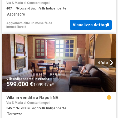
Via S Maria di Constantinopoli
407
m²
6
Locali
6
Bagni
Villa Indipendente
·
Ascensore
Aggiornato oltre un mese fa
da
Visualizza dettagli
Immobiliare.it
4 foto
Villa Indipendente
·
in vendita
599.000 €
1.099 €/m²
Villa in vendita a Napoli NA
Via S Maria di Constantinopoli
545
m²
6
Locali
6
Bagni
Villa Indipendente
·
Terrazzo