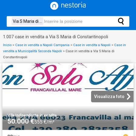
1.007 case in vendita a Via S Maria di Constantinopoli
Inizio
>
Case in vendita a Napoli Campania
>
Case in vendita a Napoli
>
Case in
vendita a Municipalità Seconda Napoli
>
Case in vendita a Via S Maria di
Constantinopoli
Visualizza foto
Villa Indipendente
·
in vendita
50.000 €
555 €/m²