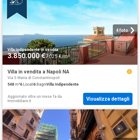
4 foto
Villa Indipendente
·
in vendita
3.850.000 €
7.025 €/m²
Villa in vendita a Napoli NA
Via S Maria di Constantinopoli
548
m²
6
Locali
6
Bagni
Villa Indipendente
Aggiornato oltre un mese fa
da
Visualizza dettagli
Immobiliare.it