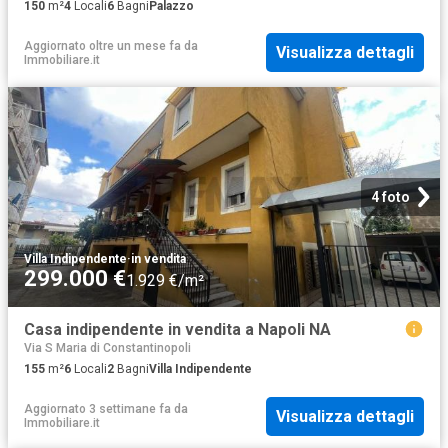
150
m²
4
Locali
6
Bagni
Palazzo
Aggiornato oltre un mese fa
da
Visualizza dettagli
Immobiliare.it
4 foto
Villa Indipendente
·
in vendita
299.000 €
1.929 €/m²
Casa indipendente in vendita a Napoli NA
Via S Maria di Constantinopoli
155
m²
6
Locali
2
Bagni
Villa Indipendente
Aggiornato 3 settimane fa
da
Visualizza dettagli
Immobiliare.it