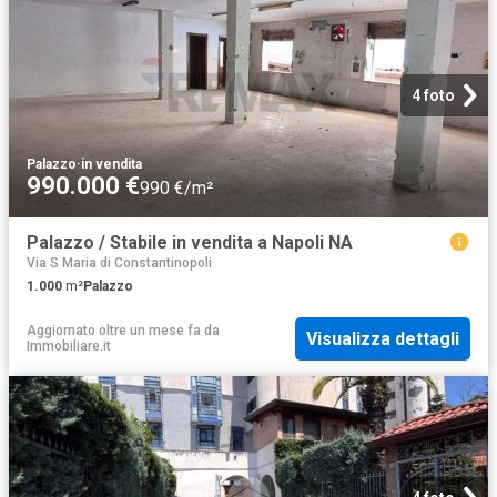
4 foto
Palazzo
·
in vendita
990.000 €
990 €/m²
Palazzo / Stabile in vendita a Napoli NA
Via S Maria di Constantinopoli
1.000
m²
Palazzo
Aggiornato oltre un mese fa
da
Visualizza dettagli
Immobiliare.it