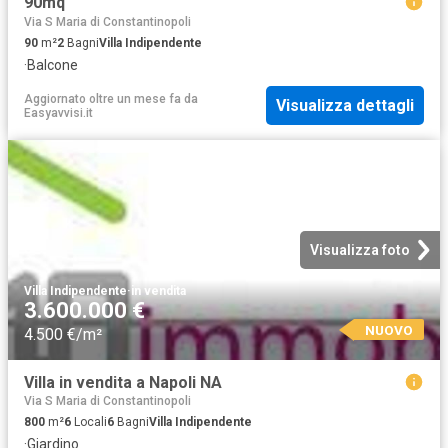
90mq
Via S Maria di Constantinopoli
90
m²
2
Bagni
Villa Indipendente
·
Balcone
Aggiornato oltre un mese fa
da
Visualizza dettagli
Easyavvisi.it
Visualizza foto
Villa Indipendente
·
in vendita
3.600.000 €
NUOVO
4.500 €/m²
Villa in vendita a Napoli NA
Via S Maria di Constantinopoli
800
m²
6
Locali
6
Bagni
Villa Indipendente
·
Giardino