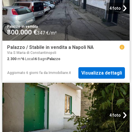
4 foto
Palazzo
·
in vendita
800.000 €
347 €/m²
Palazzo / Stabile in vendita a Napoli NA
Via S Maria di Constantinopoli
2.300
m²
6
Locali
6
Bagni
Palazzo
Visualizza dettagli
Aggiornato 6 giorni fa
da
Immobiliare.it
4 foto