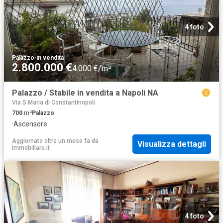
4 foto
Palazzo
·
in vendita
2.800.000 €
4.000 €/m²
Palazzo / Stabile in vendita a Napoli NA
Via S Maria di Constantinopoli
700
m²
Palazzo
·
Ascensore
Aggiornato oltre un mese fa
da
Visualizza dettagli
Immobiliare.it
4 foto