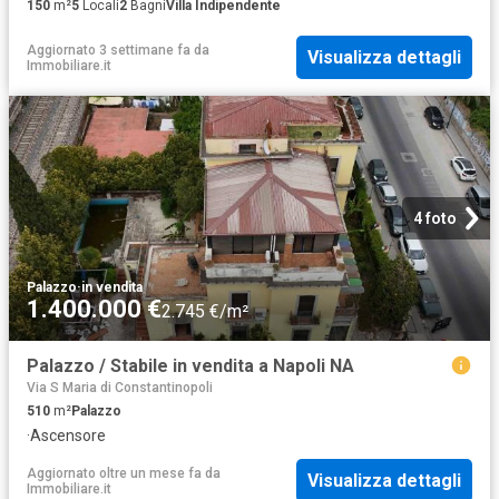
150
m²
5
Locali
2
Bagni
Villa Indipendente
Aggiornato 3 settimane fa
da
Visualizza dettagli
Immobiliare.it
4 foto
Palazzo
·
in vendita
1.400.000 €
2.745 €/m²
Palazzo / Stabile in vendita a Napoli NA
Via S Maria di Constantinopoli
510
m²
Palazzo
·
Ascensore
Aggiornato oltre un mese fa
da
Visualizza dettagli
Immobiliare.it