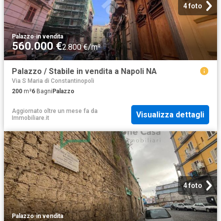
4 foto
Palazzo
·
in vendita
560.000 €
2.800 €/m²
Palazzo / Stabile in vendita a Napoli NA
Via S Maria di Constantinopoli
200
m²
6
Bagni
Palazzo
Aggiornato oltre un mese fa
da
Visualizza dettagli
Immobiliare.it
4 foto
Palazzo
·
in vendita