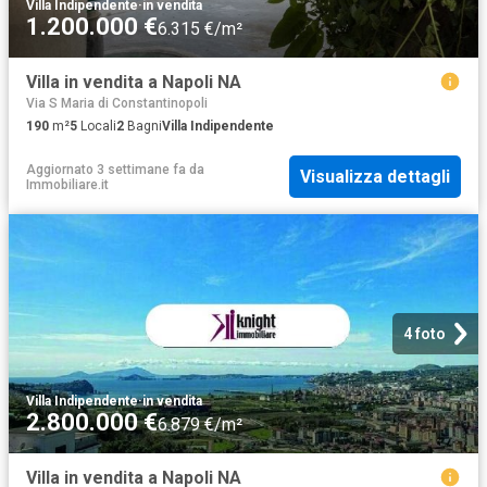
Villa Indipendente
·
in vendita
1.200.000 €
6.315 €/m²
Villa in vendita a Napoli NA
Via S Maria di Constantinopoli
190
m²
5
Locali
2
Bagni
Villa Indipendente
Aggiornato 3 settimane fa
da
Visualizza dettagli
Immobiliare.it
4 foto
Villa Indipendente
·
in vendita
2.800.000 €
6.879 €/m²
Villa in vendita a Napoli NA