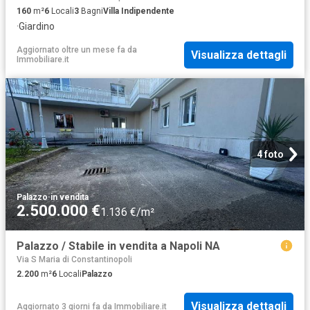
160
m²
6
Locali
3
Bagni
Villa Indipendente
·
Giardino
Aggiornato oltre un mese fa
da
Visualizza dettagli
Immobiliare.it
4 foto
Palazzo
·
in vendita
2.500.000 €
1.136 €/m²
Palazzo / Stabile in vendita a Napoli NA
Via S Maria di Constantinopoli
2.200
m²
6
Locali
Palazzo
Visualizza dettagli
Aggiornato 3 giorni fa
da
Immobiliare.it