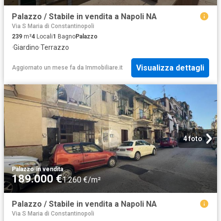
Palazzo / Stabile in vendita a Napoli NA
Via S Maria di Constantinopoli
239
m²
4
Locali
1
Bagno
Palazzo
·
Giardino
·
Terrazzo
Visualizza dettagli
Aggiornato un mese fa
da
Immobiliare.it
4 foto
Palazzo
·
in vendita
189.000 €
1.260 €/m²
Palazzo / Stabile in vendita a Napoli NA
Via S Maria di Constantinopoli