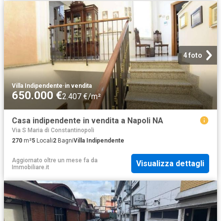
4 foto
Villa Indipendente
·
in vendita
650.000 €
2.407 €/m²
Casa indipendente in vendita a Napoli NA
Via S Maria di Constantinopoli
270
m²
5
Locali
2
Bagni
Villa Indipendente
Aggiornato oltre un mese fa
da
Visualizza dettagli
Immobiliare.it