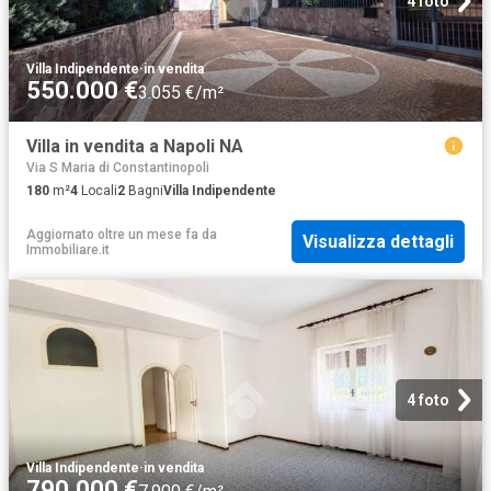
4 foto
Villa Indipendente
·
in vendita
550.000 €
3.055 €/m²
Villa in vendita a Napoli NA
Via S Maria di Constantinopoli
180
m²
4
Locali
2
Bagni
Villa Indipendente
Aggiornato oltre un mese fa
da
Visualizza dettagli
Immobiliare.it
4 foto
Villa Indipendente
·
in vendita
790.000 €