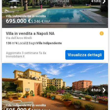
4 foto
Villa Indipendente
·
in vendita
695.000 €
5.346 €/m²
Villa in vendita a Napoli NA
Via dell'Arco Mirelli
130
m²
4
Locali
2
Bagni
Villa Indipendente
Aggiornato 3 settimane fa
da
Visualizza dettagli
Immobiliare.it
4 foto
Villa Indipendente
·
in vendita