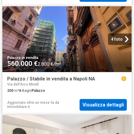
4 foto
Palazzo
·
in vendita
560.000 €
2.800 €/m²
Palazzo / Stabile in vendita a Napoli NA
Via dell'Arco Mirelli
200
m²
6
Bagni
Palazzo
Aggiornato oltre un mese fa
da
Visualizza dettagli
Immobiliare.it