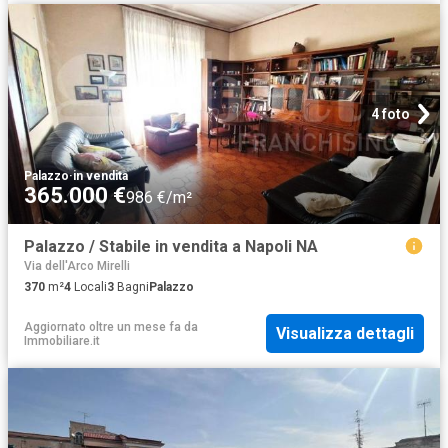
4 foto
Palazzo
·
in vendita
365.000 €
986 €/m²
Palazzo / Stabile in vendita a Napoli NA
Via dell'Arco Mirelli
370
m²
4
Locali
3
Bagni
Palazzo
Aggiornato oltre un mese fa
da
Visualizza dettagli
Immobiliare.it