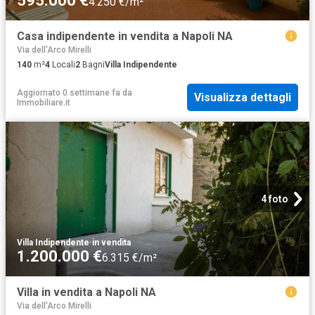
595.000 €
4.250 €/m²
Casa indipendente in vendita a Napoli NA
Via dell'Arco Mirelli
140
m²
4
Locali
2
Bagni
Villa Indipendente
Aggiornato 0 settimane fa
da
Visualizza dettagli
Immobiliare.it
4 foto
Villa Indipendente
·
in vendita
1.200.000 €
6.315 €/m²
Villa in vendita a Napoli NA
Via dell'Arco Mirelli