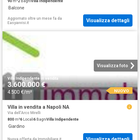
90
m²
2
Bagni
Villa Indipendente
·
Balcone
Aggiornato oltre un mese fa
da
Visualizza dettagli
Easyavvisi.it
Visualizza foto
Villa Indipendente
·
in vendita
3.600.000 €
NUOVO
4.500 €/m²
Villa in vendita a Napoli NA
Via dell'Arco Mirelli
800
m²
6
Locali
6
Bagni
Villa Indipendente
·
Giardino
Visualizza dettagli
Nuova offerta
da
Immobiliare.it