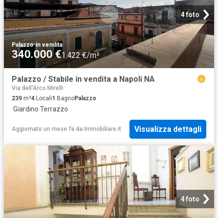
4 foto
Palazzo
·
in vendita
340.000 €
1.422 €/m²
Palazzo / Stabile in vendita a Napoli NA
Via dell'Arco Mirelli
239
m²
4
Locali
1
Bagno
Palazzo
·
Giardino
·
Terrazzo
Visualizza dettagli
Aggiornato un mese fa
da
Immobiliare.it
4 foto