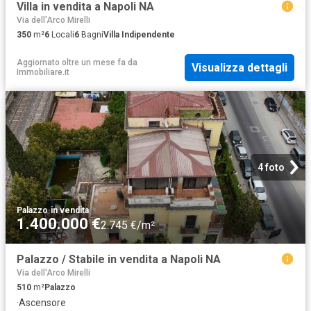
Villa in vendita a Napoli NA
Via dell'Arco Mirelli
350
m²
6
Locali
6
Bagni
Villa Indipendente
Aggiornato oltre un mese fa
da
Visualizza dettagli
Immobiliare.it
4 foto
Palazzo
·
in vendita
1.400.000 €
2.745 €/m²
Palazzo / Stabile in vendita a Napoli NA
Via dell'Arco Mirelli
510
m²
Palazzo
·
Ascensore