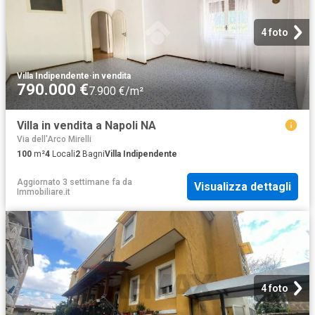
4 foto
Villa Indipendente
·
in vendita
790.000 €
7.900 €/m²
Villa in vendita a Napoli NA
Via dell'Arco Mirelli
100
m²
4
Locali
2
Bagni
Villa Indipendente
Aggiornato 3 settimane fa
da
Visualizza dettagli
Immobiliare.it
4 foto