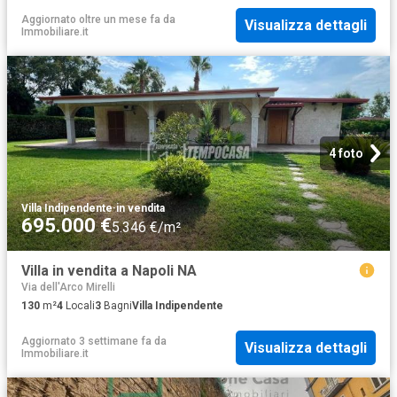
Aggiornato oltre un mese fa
da
Visualizza dettagli
Immobiliare.it
4 foto
Villa Indipendente
·
in vendita
695.000 €
5.346 €/m²
Villa in vendita a Napoli NA
Via dell'Arco Mirelli
130
m²
4
Locali
3
Bagni
Villa Indipendente
Aggiornato 3 settimane fa
da
Visualizza dettagli
Immobiliare.it