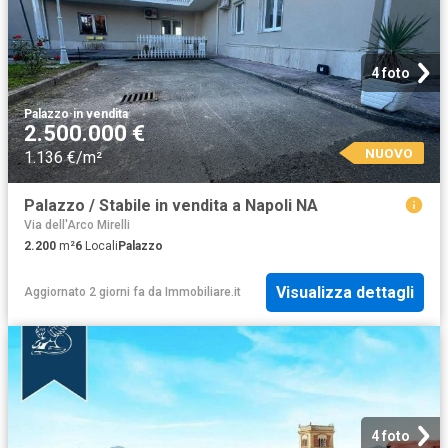
4 foto
Palazzo
·
in vendita
2.500.000 €
NUOVO
1.136 €/m²
Palazzo / Stabile in vendita a Napoli NA
Via dell'Arco Mirelli
2.200
m²
6
Locali
Palazzo
Visualizza dettagli
Aggiornato 2 giorni fa
da
Immobiliare.it
4 foto