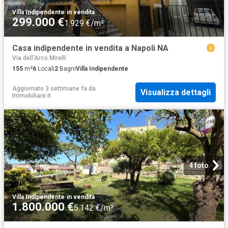
Villa Indipendente
·
in vendita
299.000 €
1.929 €/m²
Casa indipendente in vendita a Napoli NA
Via dell'Arco Mirelli
155
m²
6
Locali
2
Bagni
Villa Indipendente
Aggiornato 3 settimane fa
da
Visualizza dettagli
Immobiliare.it
4 foto
Villa Indipendente
·
in vendita
1.800.000 €
5.142 €/m²