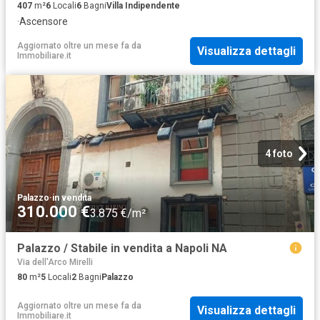
407
m²
6
Locali
6
Bagni
Villa Indipendente
·
Ascensore
Aggiornato oltre un mese fa
da
Visualizza dettagli
Immobiliare.it
4 foto
Palazzo
·
in vendita
310.000 €
3.875 €/m²
Palazzo / Stabile in vendita a Napoli NA
Via dell'Arco Mirelli
80
m²
5
Locali
2
Bagni
Palazzo
Aggiornato oltre un mese fa
da
Visualizza dettagli
Immobiliare.it