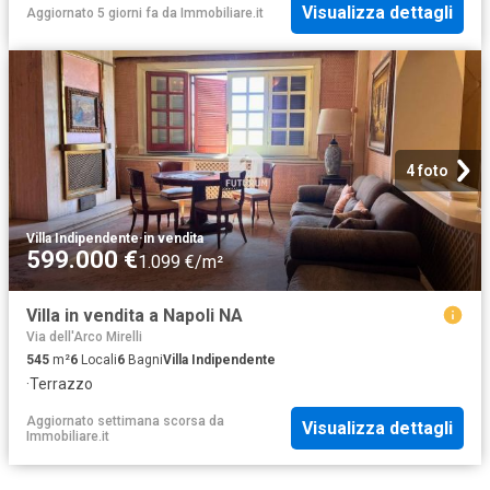
Visualizza dettagli
Aggiornato 5 giorni fa
da
Immobiliare.it
4 foto
Villa Indipendente
·
in vendita
599.000 €
1.099 €/m²
Villa in vendita a Napoli NA
Via dell'Arco Mirelli
545
m²
6
Locali
6
Bagni
Villa Indipendente
·
Terrazzo
Aggiornato settimana scorsa
da
Visualizza dettagli
Immobiliare.it