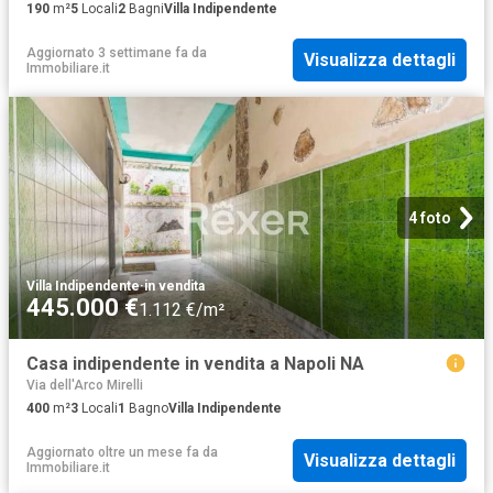
190
m²
5
Locali
2
Bagni
Villa Indipendente
Aggiornato 3 settimane fa
da
Visualizza dettagli
Immobiliare.it
4 foto
Villa Indipendente
·
in vendita
445.000 €
1.112 €/m²
Casa indipendente in vendita a Napoli NA
Via dell'Arco Mirelli
400
m²
3
Locali
1
Bagno
Villa Indipendente
Aggiornato oltre un mese fa
da
Visualizza dettagli
Immobiliare.it