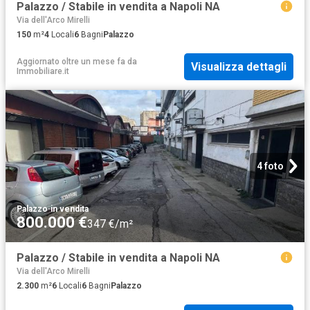
Palazzo / Stabile in vendita a Napoli NA
Via dell'Arco Mirelli
150
m²
4
Locali
6
Bagni
Palazzo
Aggiornato oltre un mese fa
da
Visualizza dettagli
Immobiliare.it
4 foto
Palazzo
·
in vendita
800.000 €
347 €/m²
Palazzo / Stabile in vendita a Napoli NA
Via dell'Arco Mirelli
2.300
m²
6
Locali
6
Bagni
Palazzo