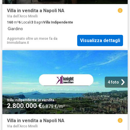
Villa in vendita a Napoli NA
Via dell'Arco Mirelli
160
m²
6
Locali
3
Bagni
Villa Indipendente
·
Giardino
Aggiornato oltre un mese fa
da
Visualizza dettagli
Immobiliare.it
4 foto
Villa Indipendente
·
in vendita
2.800.000 €
6.879 €/m²
Villa in vendita a Napoli NA
Via dell'Arco Mirelli