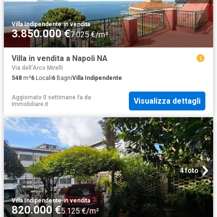
Villa Indipendente
·
in vendita
3.850.000 €
7.025 €/m²
Villa in vendita a Napoli NA
Via dell'Arco Mirelli
548
m²
6
Locali
6
Bagni
Villa Indipendente
Aggiornato 0 settimane fa
da
Visualizza dettagli
Immobiliare.it
4 foto
Villa Indipendente
·
in vendita
820.000 €
5.125 €/m²