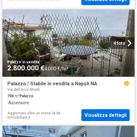
4 foto
Palazzo
·
in vendita
2.800.000 €
4.000 €/m²
Palazzo / Stabile in vendita a Napoli NA
Via dell'Arco Mirelli
700
m²
Palazzo
·
Ascensore
Aggiornato oltre un mese fa
da
Visualizza dettagli
Immobiliare.it