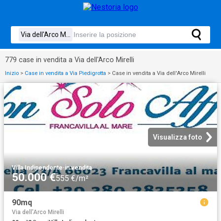
779 case in vendita a Via dell'Arco Mirelli
Inizio
>
Case in vendita a Via Piedigrotta
>
Case in vendita a Via dell'Arco Mirelli
Visualizza foto
Villa Indipendente
·
in vendita
50.000 €
555 €/m²
90mq
Via dell'Arco Mirelli