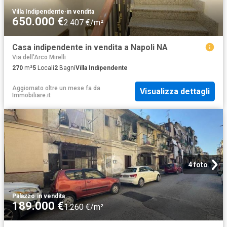
Villa Indipendente
·
in vendita
650.000 €
2.407 €/m²
Casa indipendente in vendita a Napoli NA
Via dell'Arco Mirelli
270
m²
5
Locali
2
Bagni
Villa Indipendente
Aggiornato oltre un mese fa
da
Visualizza dettagli
Immobiliare.it
4 foto
Palazzo
·
in vendita
189.000 €
1.260 €/m²