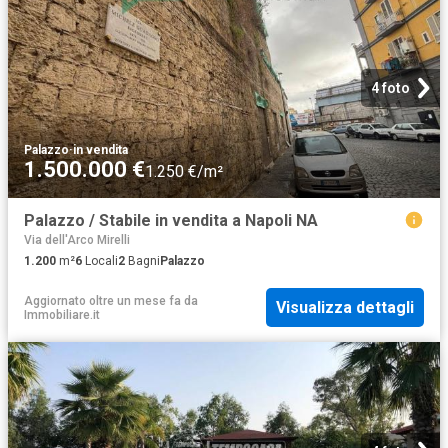
4 foto
Palazzo
·
in vendita
1.500.000 €
1.250 €/m²
Palazzo / Stabile in vendita a Napoli NA
Via dell'Arco Mirelli
1.200
m²
6
Locali
2
Bagni
Palazzo
Aggiornato oltre un mese fa
da
Visualizza dettagli
Immobiliare.it