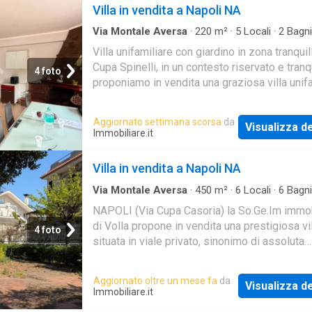
Villa in vendita a Napoli NA
Via Montale Aversa
·
220
m²
·
5
Locali
·
2
Bagni
Indipendente
·
Giardino
Villa unifamiliare con giardino in zona tranquil
Cupa Spinelli, in un contesto riservato e tranqu
4 foto
proponiamo in vendita una graziosa villa unif
disposta su due livelli, ideale p
Aggiornato settimana scorsa
da
Visualizza de
Immobiliare.it
Villa in vendita a Napoli NA
Via Montale Aversa
·
450
m²
·
6
Locali
·
6
Bagni
Indipendente
NAPOLI (Via Cupa Casoria) la So.Ge.Im immob
di Volla propone in vendita una prestigiosa vi
4 foto
situata in viale privato, sinonimo di assoluta
riservatezza, tranquillità e comfort. La propri
Aggiornato oltre un mese fa
da
Visualizza de
Immobiliare.it