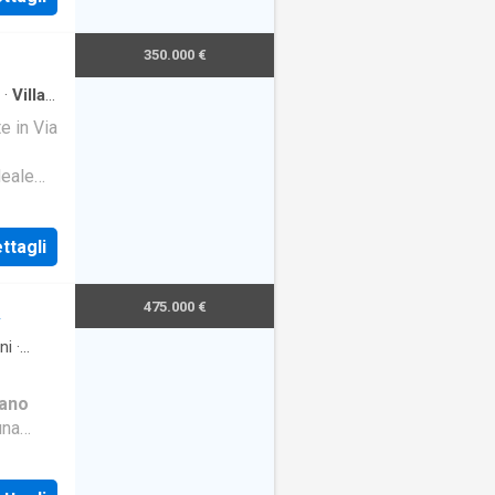
350.000 €
·
Villa
e in Via
deale
to
ttagli
475.000 €
A
ni
·
iano
una
posto da