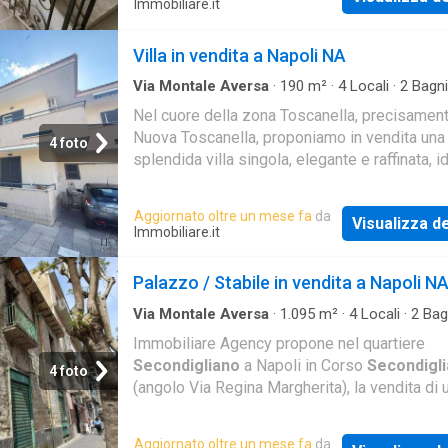
Immobiliare.it
Villa in vendita a Napoli NA
Via Montale Aversa
·
190
m²
·
4
Locali
·
2
Bagni
Indipendente
Nel cuore della zona Toscanella, precisament
Nuova Toscanella, proponiamo in vendita una
4 foto
splendida villa singola, elegante e raffinata, i
per chi desidera vivere in un contesto riserva
Aggiornato oltre un mese fa
da
Visualizza de
Immobiliare.it
Palazzo / Stabile in vendita a Napoli N
Via Montale Aversa
·
1.095
m²
·
4
Locali
·
2
Bag
Palazzo
Immobiliare Agency propone nel quartiere
Secondigliano
a Napoli in Corso
Secondigl
4 foto
(angolo Via Regina Margherita), la vendita di 
soluzione di circa 1095 mq; piano terra com
ampia area
Aggiornato oltre un mese fa
da