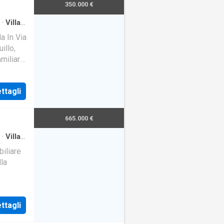
350.000 €
·
Villa
la In Via
illo,
amiliare
ttagli
665.000 €
·
Villa
iliare
lla
età
ttagli