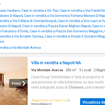
e
 Asse mediano
,
Case in vendita a SS 7bis
,
Case in vendita a Via Fratelli 
arano Di Napoli
,
Case in vendita a Via Domenico Fontana Marano Di Nap
endita a Via S Maria di Constantinopoli
,
Case in vendita a Vico Lepri ai V
rano Di Napoli
,
Case in vendita a Piazza Dante Alighieri Napoli
,
Case in v
a Francesco d'Ovido
,
Case in vendita a Piazza San Domenico Maggiore
,
 vendita a Via Arnaldo Cantaui
,
Case in vendita a Strada S Giovanni Magg
ano
endita a Via Montale Aversa
Villa in vendita a Napoli NA
Via Montale Aversa
·
200
m²
·
5
Locali
·
2
Bagni
Indipendente
Casa Group Immobiliare è lieta di proporre in
una porzione di villa bifamiliare su due livelli 
4 foto
nella tranquilla zona di
Chiaiano
, precisament
Santa Maria A Cubito. Questa resi
Aggiornato un mese fa
da
Visualizza de
Immobiliare.it