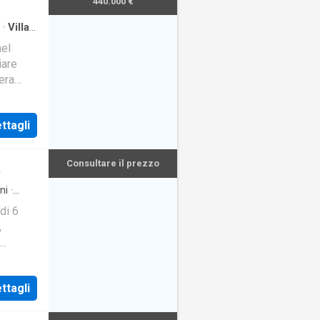
440.000 €
·
Villa
nel
iare
era
di
ttagli
Consultare il prezzo
A
ni
·
di 6
,
le
ttagli