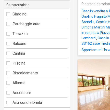
Ricerche correlat
Caratteristiche
Case in vendita a
Giardino
Onofrio Fragnito M
Arenella
,
Case in v
Parcheggio auto
Simone Martini Ma
in vendita a Piazz
Terrazzo
Lombardi
,
Case in
Balcone
SS162 asse medi
Appartamenti in v
Cantina
Piscina
Riscaldamento
Allarme
Ascensore
Aria condizionata