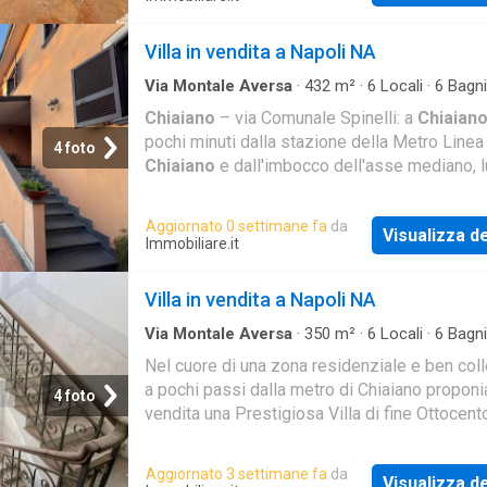
Villa in vendita a Napoli NA
Via Montale Aversa
·
432
m²
·
6
Locali
·
6
Bagni
Indipendente
Chiaiano
– via Comunale Spinelli: a
Chiaian
pochi minuti dalla stazione della Metro Linea
4 foto
Chiaiano
e dall'imbocco dell'asse mediano, 
una delle arterie del quartiere, in ottima zona
Aggiornato 0 settimane fa
da
Visualizza de
Immobiliare.it
Villa in vendita a Napoli NA
Via Montale Aversa
·
350
m²
·
6
Locali
·
6
Bagni
Indipendente
Nel cuore di una zona residenziale e ben coll
a pochi passi dalla metro di Chiaiano propon
4 foto
vendita una Prestigiosa Villa di fine Ottocent
edificata verosimilmente tra il 1880 e il 1890
Aggiornato 3 settimane fa
da
Visualizza de