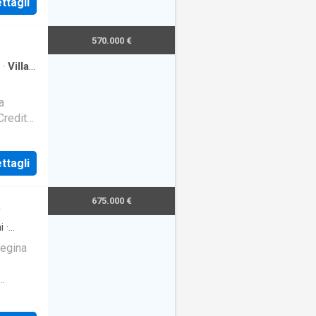
ttagli
570.000 €
·
Villa
a
Credit
a
ttagli
675.000 €
A
i
·
Regina
sto