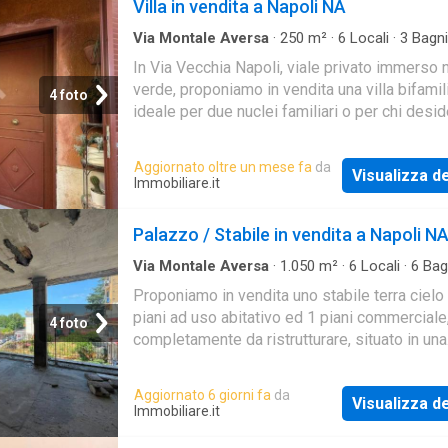
Villa in vendita a Napoli NA
Via Montale Aversa
·
250
m²
·
6
Locali
·
3
Bagni
Indipendente
In Via Vecchia Napoli, viale privato immerso 
verde, proponiamo in vendita una villa bifamil
4 foto
ideale per due nuclei familiari o per chi desid
un'ottima soluzione abitativa con possibilità 
Aggiornato oltre un mese fa
da
Visualizza de
Immobiliare.it
Palazzo / Stabile in vendita a Napoli N
Via Montale Aversa
·
1.050
m²
·
6
Locali
·
6
Bag
Palazzo
Proponiamo in vendita uno stabile terra cielo 
piani ad uso abitativo ed 1 piani commerciale
4 foto
completamente da ristrutturare, situato in una
posizione strategica a Napoli, in Via Comuna
Vecchia
Aggiornato 6 giorni fa
da
Visualizza de
Immobiliare.it