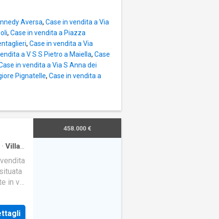
Kennedy Aversa
,
Case in vendita a Via
oli
,
Case in vendita a Piazza
entaglieri
,
Case in vendita a Via
endita a V S S Pietro a Maiella
,
Case
Case in vendita a Via S Anna dei
iore Pignatelle
,
Case in vendita a
458.000 €
·
Villa
 vendita
situata
e in via
ttagli