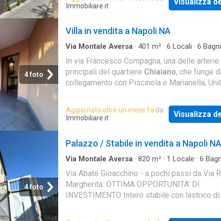
Visualizza de
Immobiliare.it
Villa in vendita a Napoli NA
Via Montale Aversa
·
401
m²
·
6
Locali
·
6
Bagni
Indipendente
In via Francesco Compagna, una delle arterie
principali del quartiere
Chiaiano
, che funge d
4 foto
collegamento con Piscinola e Marianella, Uni
RE Services propone in vendita una splendid
soluzione
Aggiornato oltre un mese fa
da
Visualizza de
Immobiliare.it
Palazzo / Stabile in vendita a Napoli N
Via Montale Aversa
·
820
m²
·
1
Locale
·
6
Bagn
Palazzo
Via Abate Gioacchino - a pochi passi da Via 
Margherita. OTTIMA OPPORTUNITA' DI
4 foto
INVESTIMENTO Intero stabile con lastrico di
copertura e laboratorio di ampia metratura po
all'interno del cond