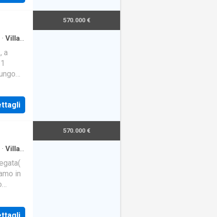
570.000 €
·
Villa
o
, a
 1
lungo
 serv
ttagli
570.000 €
·
Villa
egata(
iamo in
o
ttagli