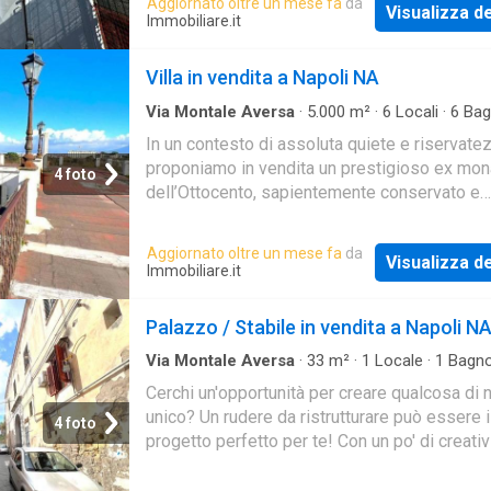
Aggiornato oltre un mese fa
da
Visualizza de
Immobiliare.it
Villa in vendita a Napoli NA
Via Montale Aversa
·
5.000
m²
·
6
Locali
·
6
Bag
Indipendente
In un contesto di assoluta quiete e riservate
proponiamo in vendita un prestigioso ex mo
4 foto
dell’Ottocento, sapientemente conservato e
immerso in un’atmosfera senza tempo. La pr
si est
Aggiornato oltre un mese fa
da
Visualizza de
Immobiliare.it
Palazzo / Stabile in vendita a Napoli N
Via Montale Aversa
·
33
m²
·
1
Locale
·
1
Bagn
Palazzo
Cerchi un'opportunità per creare qualcosa di 
unico? Un rudere da ristrutturare può essere i
4 foto
progetto perfetto per te! Con un po' di creativ
passione, puoi trasformare questo spazio in 