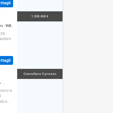
ttagli
1.500.000 €
ni
·
Villa
zza,
nastero
oprietà
ttagli
Consultare il prezzo
A
o
·
nuovo e
l
ità e
u