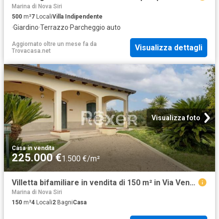
Marina di Nova Siri
500
m²
7
Locali
Villa Indipendente
·
Giardino
·
Terrazzo
·
Parcheggio auto
Aggiornato oltre un mese fa
da
Visualizza dettagli
Trovacasa.net
Visualizza foto
Casa
·
in vendita
225.000 €
1.500 €/m²
Villetta bifamiliare in vendita di 150 m² in Via Veneto
Marina di Nova Siri
150
m²
4
Locali
2
Bagni
Casa