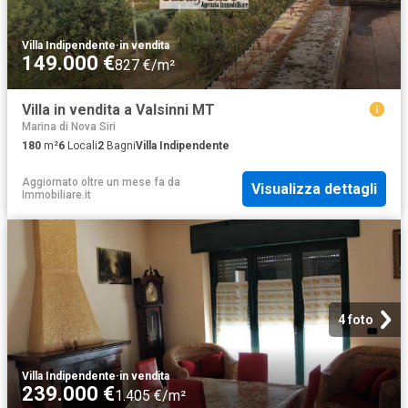
Villa Indipendente
·
in vendita
149.000 €
827 €/m²
Villa in vendita a Valsinni MT
Marina di Nova Siri
180
m²
6
Locali
2
Bagni
Villa Indipendente
Aggiornato oltre un mese fa
da
Visualizza dettagli
Immobiliare.it
4 foto
Villa Indipendente
·
in vendita
239.000 €
1.405 €/m²