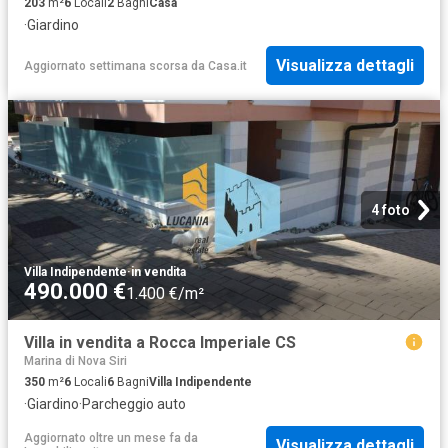
203
m²
6
Locali
2
Bagni
Casa
·
Giardino
Visualizza dettagli
Aggiornato settimana scorsa
da
Casa.it
4 foto
Villa Indipendente
·
in vendita
490.000 €
1.400 €/m²
Villa in vendita a Rocca Imperiale CS
Marina di Nova Siri
350
m²
6
Locali
6
Bagni
Villa Indipendente
·
Giardino
·
Parcheggio auto
Aggiornato oltre un mese fa
da
Visualizza dettagli