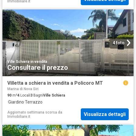
Immobiliare.it
4 foto
Ville Schiera
·
in vendita
Consultare il prezzo
Villetta a schiera in vendita a Policoro MT
Marina di Nova Siri
90
m²
4
Locali
3
Bagni
Ville Schiera
·
Giardino
·
Terrazzo
Aggiornato settimana scorsa
da
Visualizza dettagli
Immobiliare.it