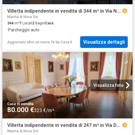
Villetta indipendente in vendita di 344 m² in Via N. Gianniti, 49
Marina di Nova Siri
344
m²
7
Locali
2
Bagni
Casa
·
Parcheggio auto
Visualizza dettagli
Aggiornato oltre un mese fa
da
Casa.it
Visualizza foto
Casa
·
in vendita
80.000 €
323 €/m²
Villetta indipendente in vendita di 247 m² in Via Dante Alighieri, 9
Marina di Nova Siri