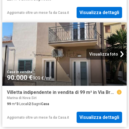
Visualizza dettagli
Aggiornato oltre un mese fa
da
Casa.it
Visualizza foto
Casa
·
in vendita
90.000 €
909 €/m²
Villetta indipendente in vendita di 99 m² in Via Brodolini, 6
Marina di Nova Siri
99
m²
3
Locali
2
Bagni
Casa
Visualizza dettagli
Aggiornato oltre un mese fa
da
Casa.it