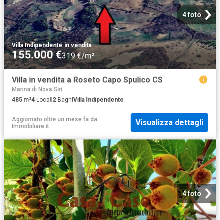
4 foto
Villa Indipendente
·
in vendita
155.000 €
319 €/m²
Villa in vendita a Roseto Capo Spulico CS
Marina di Nova Siri
485
m²
4
Locali
2
Bagni
Villa Indipendente
Aggiornato oltre un mese fa
da
Visualizza dettagli
Immobiliare.it
4 foto