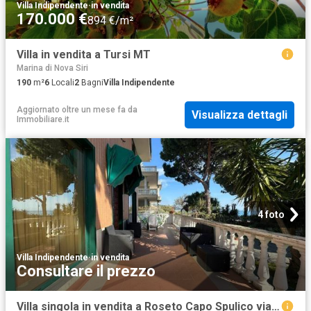
Villa Indipendente
·
in vendita
170.000 €
894 €/m²
Villa in vendita a Tursi MT
Marina di Nova Siri
190
m²
6
Locali
2
Bagni
Villa Indipendente
Aggiornato oltre un mese fa
da
Visualizza dettagli
Immobiliare.it
4 foto
Villa Indipendente
·
in vendita
Consultare il prezzo
Villa singola in vendita a Roseto Capo Spulico via Lungomare degli Achei