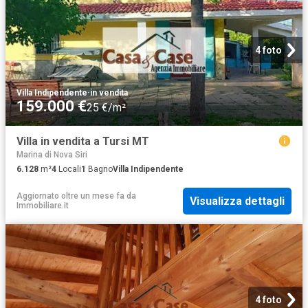
4 foto
Villa Indipendente
·
in vendita
159.000 €
25 €/m²
Villa in vendita a Tursi MT
Marina di Nova Siri
6.128
m²
4
Locali
1
Bagno
Villa Indipendente
Aggiornato oltre un mese fa
da
Visualizza dettagli
Immobiliare.it
4 foto