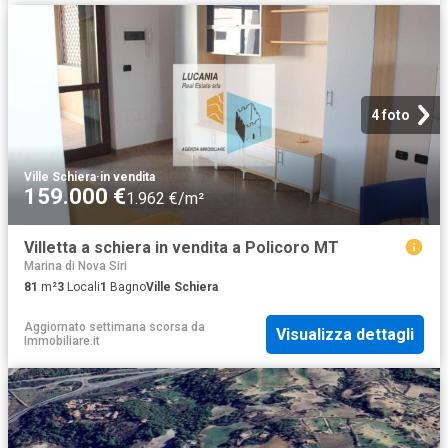
4 foto
Ville Schiera
·
in vendita
159.000 €
1.962 €/m²
Villetta a schiera in vendita a Policoro MT
Marina di Nova Siri
81
m²
3
Locali
1
Bagno
Ville Schiera
Aggiornato settimana scorsa
da
Visualizza dettagli
Immobiliare.it