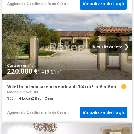
Visualizza dettagli
Aggiornato 2 settimane fa
da
Casa.it
Visualizza foto
Casa
·
in vendita
220.000 €
1.419 €/m²
Villetta bifamiliare in vendita di 155 m² in Via Veneto
Marina di Nova Siri
155
m²
4
Locali
2
Bagni
Casa
Visualizza dettagli
Aggiornato 2 settimane fa
da
Casa.it