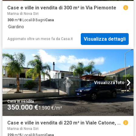
Case e ville in vendita di 300 m² in Via Piemonte
Marina di Nova Siri
300
m²
8
Locali
3
Bagni
Casa
·
Giardino
Visualizza dettagli
Aggiornato oltre un mese fa
da
Casa.it
Visualizza foto
Casa
·
in vendita
350.000 €
1.590 €/m²
Case e ville in vendita di 220 m² in Viale Catone, 146
Marina di Nova Siri
220
m²
5
Locali
3
Bagni
Casa