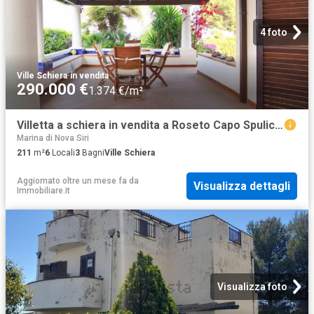
4 foto
Ville Schiera
·
in vendita
290.000 €
1.374 €/m²
Villetta a schiera in vendita a Roseto Capo Spulico CS
Marina di Nova Siri
211
m²
6
Locali
3
Bagni
Ville Schiera
Aggiornato oltre un mese fa
da
Visualizza dettagli
Immobiliare.it
Visualizza foto