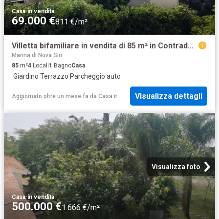
Casa
·
in vendita
69.000 €
811 €/m²
Villetta bifamiliare in vendita di 85 m² in Contrada Santa Venere
Marina di Nova Siri
85
m²
4
Locali
1
Bagno
Casa
·
Giardino
·
Terrazzo
·
Parcheggio auto
Visualizza dettagli
Aggiornato oltre un mese fa
da
Casa.it
Visualizza foto
Casa
·
in vendita
500.000 €
1.666 €/m²