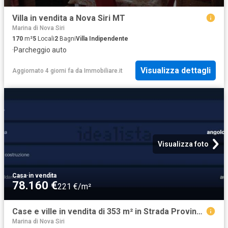
Villa in vendita a Nova Siri MT
Marina di Nova Siri
170
m²
5
Locali
2
Bagni
Villa Indipendente
·
Parcheggio auto
Visualizza dettagli
Aggiornato 4 giorni fa
da
Immobiliare.it
Visualizza foto
Casa
·
in vendita
78.160 €
221 €/m²
Case e ville in vendita di 353 m² in Strada Provinciale San Pietro Tascione, 1
Marina di Nova Siri