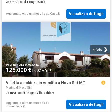
247
m²
7
Locali
1
Bagno
Casa
Visualizza dettagli
Aggiornato oltre un mese fa
da
Casa.it
4 foto
Ville Schiera
·
in vendita
125.000 €
1.602 €/m²
Villetta a schiera in vendita a Nova Siri MT
Marina di Nova Siri
78
m²
3
Locali
1
Bagno
Ville Schiera
Aggiornato oltre un mese fa
da
Visualizza dettagli
Immobiliare.it