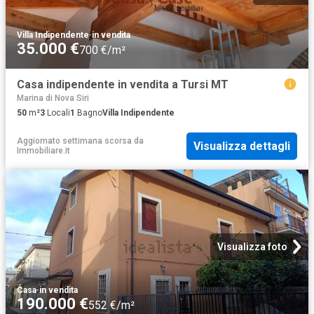
Villa Indipendente
·
in vendita
35.000 €
700 €/m²
Casa indipendente in vendita a Tursi MT
Marina di Nova Siri
50
m²
3
Locali
1
Bagno
Villa Indipendente
Aggiornato settimana scorsa
da
Visualizza dettagli
Immobiliare.it
Visualizza foto
Casa
·
in vendita
190.000 €
552 €/m²