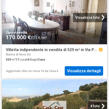
Visualizza foto
Casa
·
in vendita
170.000 €
321 €/m²
Villetta indipendente in vendita di 529 m² in Via Poerio, 5
Marina di Nova Siri
529
m²
17
Locali
4
Bagni
Casa
Visualizza dettagli
Aggiornato oltre un mese fa
da
Casa.it
4 foto