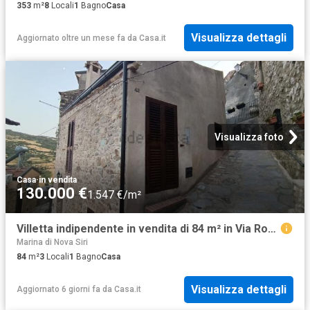
353
m²
8
Locali
1
Bagno
Casa
Visualizza dettagli
Aggiornato oltre un mese fa
da
Casa.it
Visualizza foto
Casa
·
in vendita
130.000 €
1.547 €/m²
Villetta indipendente in vendita di 84 m² in Via Roma, 4
Marina di Nova Siri
84
m²
3
Locali
1
Bagno
Casa
Visualizza dettagli
Aggiornato 6 giorni fa
da
Casa.it