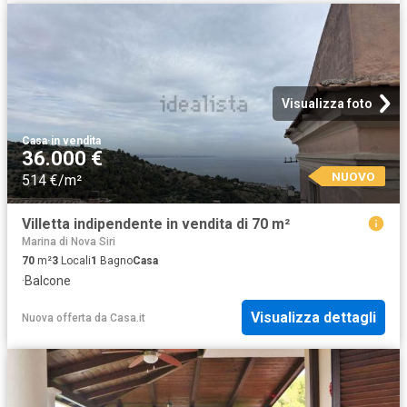
Visualizza foto
Casa
·
in vendita
36.000 €
NUOVO
514 €/m²
Villetta indipendente in vendita di 70 m²
Marina di Nova Siri
70
m²
3
Locali
1
Bagno
Casa
·
Balcone
Visualizza dettagli
Nuova offerta
da
Casa.it