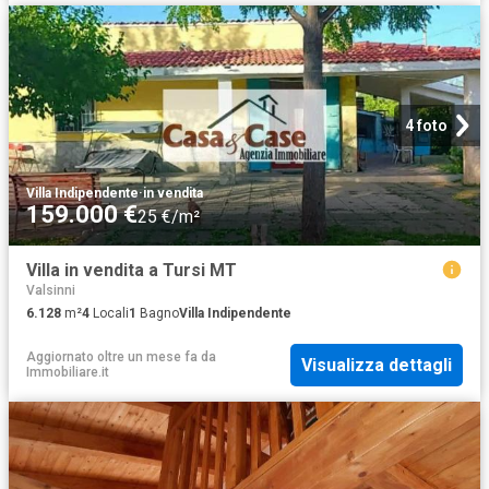
4 foto
Villa Indipendente
·
in vendita
159.000 €
25 €/m²
Villa in vendita a Tursi MT
Valsinni
6.128
m²
4
Locali
1
Bagno
Villa Indipendente
Aggiornato oltre un mese fa
da
Visualizza dettagli
Immobiliare.it