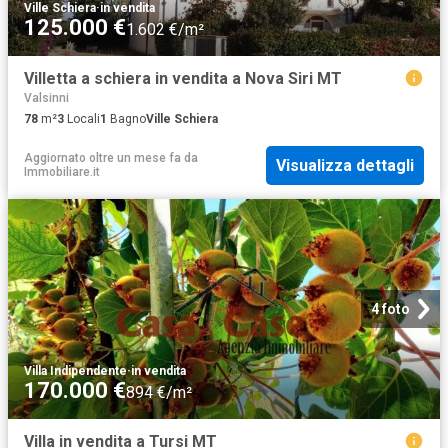
Ville Schiera
·
in vendita
125.000 €
1.602 €/m²
Villetta a schiera in vendita a Nova Siri MT
Valsinni
78
m²
3
Locali
1
Bagno
Ville Schiera
Aggiornato oltre un mese fa
da
Visualizza dettagli
Immobiliare.it
4 foto
Villa Indipendente
·
in vendita
170.000 €
894 €/m²
Villa in vendita a Tursi MT