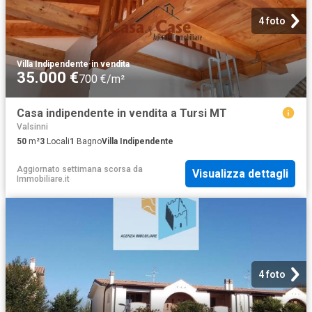
4 foto
Villa Indipendente
·
in vendita
35.000 €
700 €/m²
Casa indipendente in vendita a Tursi MT
Valsinni
50
m²
3
Locali
1
Bagno
Villa Indipendente
Aggiornato settimana scorsa
da
Visualizza dettagli
Immobiliare.it
4 foto