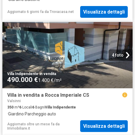
Visualizza dettagli
Aggiornato 6 giorni fa
da
Trovacasa.net
4 foto
Villa Indipendente
·
in vendita
490.000 €
1.400 €/m²
Villa in vendita a Rocca Imperiale CS
Valsinni
350
m²
6
Locali
6
Bagni
Villa Indipendente
·
Giardino
·
Parcheggio auto
Aggiornato oltre un mese fa
da
Visualizza dettagli
Immobiliare.it