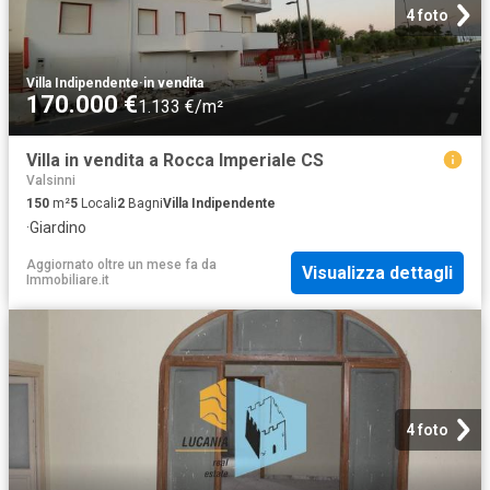
4 foto
Villa Indipendente
·
in vendita
170.000 €
1.133 €/m²
Villa in vendita a Rocca Imperiale CS
Valsinni
150
m²
5
Locali
2
Bagni
Villa Indipendente
·
Giardino
Aggiornato oltre un mese fa
da
Visualizza dettagli
Immobiliare.it
4 foto