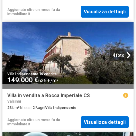
Aggiornato oltre un mese fa
da
Visualizza dettagli
Immobiliare.it
4 foto
Villa Indipendente
·
in vendita
149.000 €
636 €/m²
Villa in vendita a Rocca Imperiale CS
Valsinni
234
m²
6
Locali
2
Bagni
Villa Indipendente
Aggiornato oltre un mese fa
da
Visualizza dettagli
Immobiliare.it