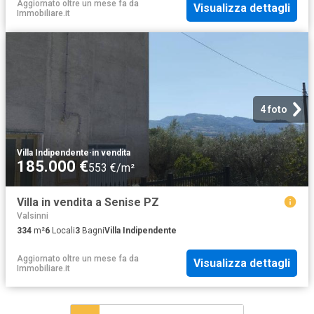
Aggiornato oltre un mese fa
da
Visualizza dettagli
Immobiliare.it
4 foto
Villa Indipendente
·
in vendita
185.000 €
553 €/m²
Villa in vendita a Senise PZ
Valsinni
334
m²
6
Locali
3
Bagni
Villa Indipendente
Aggiornato oltre un mese fa
da
Visualizza dettagli
Immobiliare.it