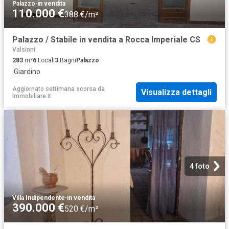
Palazzo
·
in vendita
110.000 €
388 €/m²
Palazzo / Stabile in vendita a Rocca Imperiale CS
Valsinni
283
m²
6
Locali
3
Bagni
Palazzo
·
Giardino
Aggiornato settimana scorsa
da
Visualizza dettagli
Immobiliare.it
4 foto
Villa Indipendente
·
in vendita
390.000 €
520 €/m²