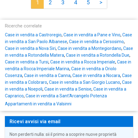
1
2
3
4
5
>
Ricerche correlate
Case in vendita a Castroregio
,
Case in vendita a Pane e Vino
,
Case
in vendita a San Paolo Albanese
,
Case in vendita a Cersosimo
,
Case in vendita a Nova Siri
,
Case in vendita a Montegiordano
,
Case
in vendita a Rotondella Matera
,
Case in vendita a Rotondella Due
,
Case in vendita a Tursi
,
Case in vendita a Rocca Imperiale
,
Case in
vendita a Rocca Imperiale Marina
,
Case in vendita a Oriolo
Cosenza
,
Case in vendita a Canna
,
Case in vendita a Nocara
,
Case
in vendita a Colobraro
,
Case in vendita a San Giorgio Lucano
,
Case
in vendita a Noepoli
,
Case in vendita a Senise
,
Case in vendita a
Caprarico
,
Case in vendita a Sant'Arcangelo Potenza
Appartamenti in vendita a Valsinni
Ricevi avvisi via email
Non perderti nulla: sii il primo a scoprire nuove proprietà