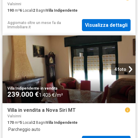
Valsinni
190
m²
6
Locali
2
Bagni
Villa Indipendente
Aggiornato oltre un mese fa
da
Visualizza dettagli
Immobiliare.it
4 foto
Villa Indipendente
·
in vendita
239.000 €
1.405 €/m²
Villa in vendita a Nova Siri MT
Valsinni
170
m²
5
Locali
2
Bagni
Villa Indipendente
·
Parcheggio auto