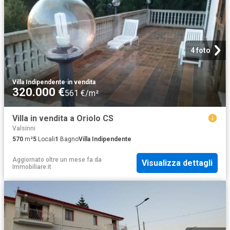
4 foto
Villa Indipendente
·
in vendita
320.000 €
561 €/m²
Villa in vendita a Oriolo CS
Valsinni
570
m²
5
Locali
1
Bagno
Villa Indipendente
Aggiornato oltre un mese fa
da
Visualizza dettagli
Immobiliare.it