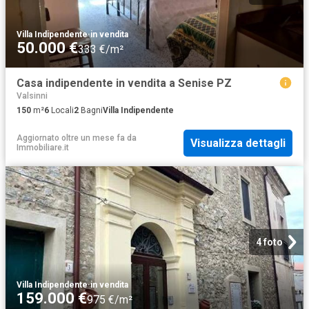
Villa Indipendente
·
in vendita
50.000 €
333 €/m²
Casa indipendente in vendita a Senise PZ
Valsinni
150
m²
6
Locali
2
Bagni
Villa Indipendente
Aggiornato oltre un mese fa
da
Visualizza dettagli
Immobiliare.it
4 foto
Villa Indipendente
·
in vendita
159.000 €
975 €/m²