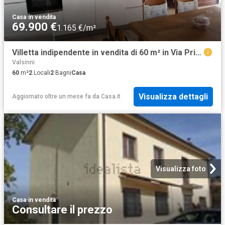
Casa
·
in vendita
69.900 €
1.165 €/m²
Villetta indipendente in vendita di 60 m² in Via Principe Umberto, 61
Valsinni
60
m²
2
Locali
2
Bagni
Casa
Visualizza dettagli
Aggiornato oltre un mese fa
da
Casa.it
Visualizza foto
Casa
·
in vendita
Consultare il prezzo