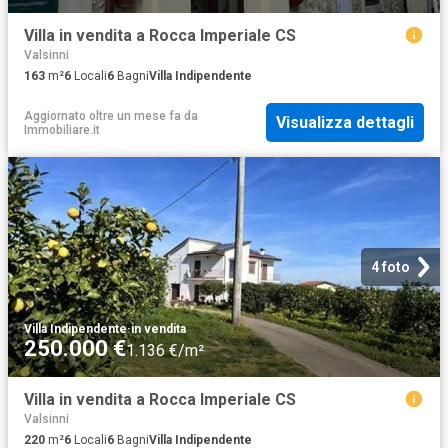
Villa in vendita a Rocca Imperiale CS
Valsinni
163
m²
6
Locali
6
Bagni
Villa Indipendente
Aggiornato oltre un mese fa
da
Visualizza dettagli
Immobiliare.it
4 foto
Villa Indipendente
·
in vendita
250.000 €
1.136 €/m²
Villa in vendita a Rocca Imperiale CS
Valsinni
220
m²
6
Locali
6
Bagni
Villa Indipendente