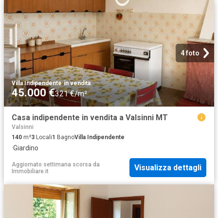
4 foto
Villa Indipendente
·
in vendita
45.000 €
321 €/m²
Casa indipendente in vendita a Valsinni MT
Valsinni
140
m²
3
Locali
1
Bagno
Villa Indipendente
·
Giardino
Aggiornato settimana scorsa
da
Visualizza dettagli
Immobiliare.it