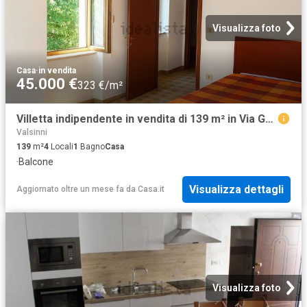
Visualizza foto
Casa
·
in vendita
45.000 €
323 €/m²
Villetta indipendente in vendita di 139 m² in Via Gabriele d&apos Annunzio
Valsinni
139
m²
4
Locali
1
Bagno
Casa
·
Balcone
Visualizza dettagli
Aggiornato oltre un mese fa
da
Casa.it
Visualizza foto