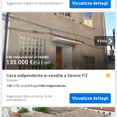
Visualizza dettagli
Aggiornato 4 giorni fa
da
Immobiliare.it
4 foto
Villa Indipendente
·
in vendita
135.000 €
854 €/m²
Casa indipendente in vendita a Senise PZ
Valsinni
158
m²
5
Locali
2
Bagni
Villa Indipendente
Aggiornato oltre un mese fa
da
Visualizza dettagli
Immobiliare.it