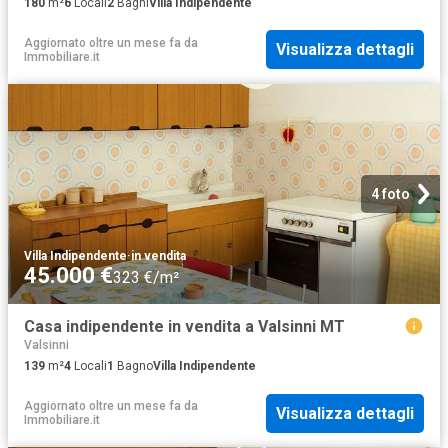
180
m²
6
Locali
2
Bagni
Villa Indipendente
Aggiornato oltre un mese fa
da
Visualizza dettagli
Immobiliare.it
4 foto
Villa Indipendente
·
in vendita
45.000 €
323 €/m²
Casa indipendente in vendita a Valsinni MT
Valsinni
139
m²
4
Locali
1
Bagno
Villa Indipendente
Aggiornato oltre un mese fa
da
Visualizza dettagli
Immobiliare.it