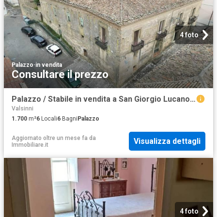
4 foto
Palazzo
·
in vendita
Consultare il prezzo
Palazzo / Stabile in vendita a San Giorgio Lucano MT
Valsinni
1.700
m²
6
Locali
6
Bagni
Palazzo
Aggiornato oltre un mese fa
da
Visualizza dettagli
Immobiliare.it
4 foto