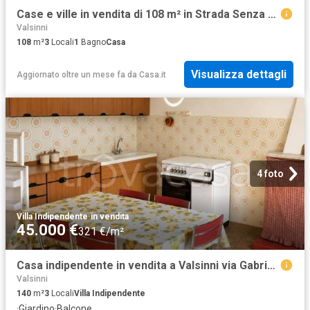
Case e ville in vendita di 108 m² in Strada Senza Nome, 50
Valsinni
108
m²
3
Locali
1
Bagno
Casa
Visualizza dettagli
Aggiornato oltre un mese fa
da
Casa.it
4 foto
Villa Indipendente
·
in vendita
45.000 €
321 €/m²
Casa indipendente in vendita a Valsinni via Gabriele d'Annunzio
Valsinni
140
m²
3
Locali
Villa Indipendente
·
Giardino
·
Balcone