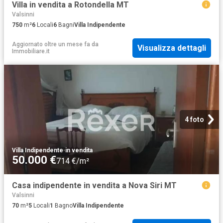
Villa in vendita a Rotondella MT
Valsinni
750
m²
6
Locali
6
Bagni
Villa Indipendente
Aggiornato oltre un mese fa
da
Visualizza dettagli
Immobiliare.it
4 foto
Villa Indipendente
·
in vendita
50.000 €
714 €/m²
Casa indipendente in vendita a Nova Siri MT
Valsinni
70
m²
5
Locali
1
Bagno
Villa Indipendente