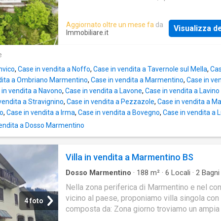
indipendente a Lodrino rappresenta la soluz
ideale
Aggiornato oltre un mese fa
da
Visualizza de
Immobiliare.it
e
nvico
,
Case in vendita a Noffo
,
Case in vendita a Tavernole sul Mella
,
Cas
dita a Ombriano Marmentino
,
Case in vendita a Marmentino
,
Case in ve
 in vendita a Navono
,
Case in vendita a Lavone
,
Case in vendita a Lavino
vendita a Stravignino
,
Case in vendita a Pezzazole
,
Case in vendita a M
do
,
Case in vendita a Irma
,
Case in vendita a Bovegno
,
Case in vendita a 
vendita a Dosso Marmentino
Villa in vendita a Marmentino BS
Dosso Marmentino
·
188
m²
·
6
Locali
·
2
Bagni
Indipendente
Nella zona periferica di Marmentino e nel c
vicino al paese, proponiamo villa singola con
4 foto
composta da: Zona giorno troviamo un ampia
con camino con zona con zona cottura Zona n