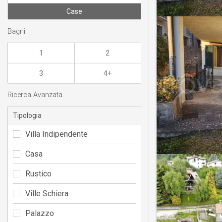
Case
Bagni
1
2
3
4+
Ricerca Avanzata
Tipologia
Villa Indipendente
Casa
Rustico
Ville Schiera
Palazzo