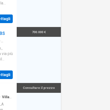
la
ntico
ttagli
700.000 €
 BS
·
.,
a via più
il
ttagli
Consultare il prezzo
·
Villa
LLA
ue