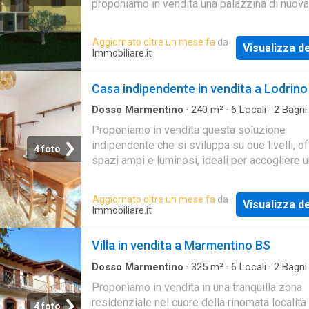
proponiamo in vendita una palazzina di nuova
costruzione in fase di ultimazione, ideale si
inves
Aggiornato oltre un mese fa
da
Visualizza de
Immobiliare.it
Casa indipendente in vendita a Lodrino
Dosso Marmentino
·
240
m²
·
6
Locali
·
2
Bagni
Indipendente
Proponiamo in vendita questa soluzione
indipendente che si sviluppa su due livelli, of
4 foto
spazi ampi e luminosi, ideali per accogliere 
famiglia numerosa o due famiglie. L'immobile
distribu
Aggiornato oltre un mese fa
da
Visualizza de
Immobiliare.it
Villa in vendita a Marmentino BS
Dosso Marmentino
·
325
m²
·
6
Locali
·
2
Bagni
Indipendente
Proponiamo in vendita in una tranquilla zona
residenziale nel cuore della rinomata località
4 foto