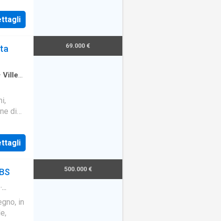
ttagli
69.000 €
lta
·
Ville
i,
ne di
il tem
ttagli
500.000 €
 BS
·
gno, in
e,