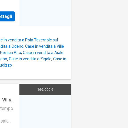
ione
ttagli
e in vendita a Poia Tavernole sul
ndita a Odeno
,
Case in vendita a Ville
 Pertica Alta
,
Case in vendita a Aiale
agno
,
Case in vendita a Zigole
,
Case in
Ludizzo
169.000 €
·
Villa
ontempo
 sala
otte