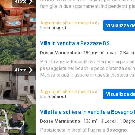
4 foto
famiglie in due appartamenti indipendenti. pi
terra circa 80 mq - soggiorno grande con cam
cucina
Aggiornato oltre un mese fa
da
Visualizza de
Immobiliare.it
Villa in vendita a Pezzaze BS
Dosso Marmentino
·
180
m²
·
6
Locali
·
2
Bagni
Indipendente
Per chi ama la tranquillità della montagna con
passeggiate nei boschi a poca distanza dal 
4 foto
Maniva si può rilassare in questa classica ca
montagna completamente ristrutturata negli a
Aggiornato oltre un mese fa
da
Visualizza de
Immobiliare.it
Villetta a schiera in vendita a Bovegno
Dosso Marmentino
·
130
m²
·
3
Locali
·
1
Bagn
Schiera
Posizionata in località Fucine a
Bovegno
,