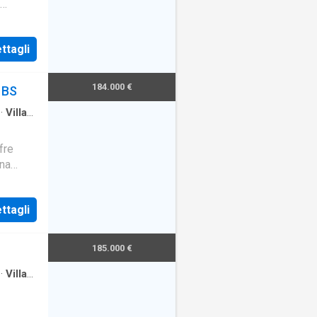
a come
ttagli
184.000 €
 BS
·
Villa
fre
una
 è così
ttagli
185.000 €
·
Villa