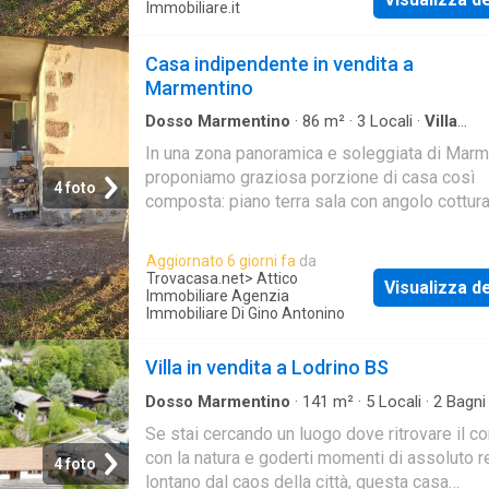
Immobiliare.it
Casa indipendente in vendita a
Marmentino
Dosso Marmentino
·
86
m²
·
3
Locali
·
Villa
Indipendente
·
Giardino
·
Balcone
·
Riscaldame
In una zona panoramica e soleggiata di Marm
proponiamo graziosa porzione di casa così
4 foto
composta: piano terra sala con angolo cottura,
è presente un funzionale camino, dalla sala s
raggiunge un giardino esterno panoramico e
Aggiornato 6 giorni fa
da
soleggiato per godere giornate di sole. al pr
Trovacasa.net
> Attico
Visualizza de
piano si trovano due camere matrimoniali un
Immobiliare Agenzia
Immobiliare Di Gino Antonino
un balcone. L'immobile è privo di riscaldame
una caldaia a gas per produzione acqua calda
Villa in vendita a Lodrino BS
L'immobile è subito abitabile come da foto
Dosso Marmentino
·
141
m²
·
5
Locali
·
2
Bagni
Indipendente
Se stai cercando un luogo dove ritrovare il co
con la natura e goderti momenti di assoluto r
4 foto
lontano dal caos della città, questa casa