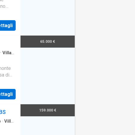
ano
ino,
ttagli
65.000 €
·
Villa
monte
sa di
nni e di
ttagli
159.000 €
 BS
o
·
Ville