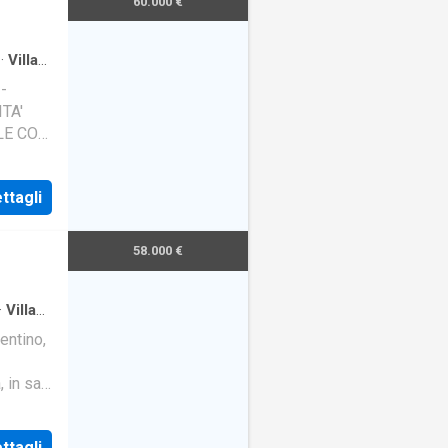
60.000 €
·
Villa
-
TA'
ILE CON
IN RATE
ttagli
58.000 €
·
Villa
entino,
 in sala
i ragg
ttagli