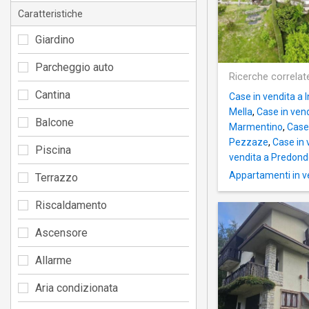
Caratteristiche
Giardino
Parcheggio auto
Ricerche correlat
Cantina
Case in vendita a I
Mella
,
Case in ven
Balcone
Marmentino
,
Case
Pezzaze
,
Case in 
Piscina
vendita a Predon
Appartamenti in 
Terrazzo
Riscaldamento
Ascensore
Allarme
Aria condizionata