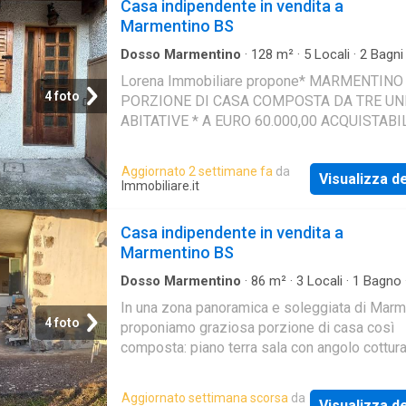
Casa indipendente in vendita a
Marmentino BS
Dosso Marmentino
·
128
m²
·
5
Locali
·
2
Bagni
Indipendente
Lorena Immobiliare propone* MARMENTINO 
4 foto
PORZIONE DI CASA COMPOSTA DA TRE UNI
ABITATIVE * A EURO 60.000,00 ACQUISTAB
LA FORMULA ANTICIPO ZERO E PAGABILE 
MENSILI 316€ * In vendita
Aggiornato 2 settimane fa
da
Visualizza de
Immobiliare.it
Casa indipendente in vendita a
Marmentino BS
Dosso Marmentino
·
86
m²
·
3
Locali
·
1
Bagno
Indipendente
In una zona panoramica e soleggiata di Marm
4 foto
proponiamo graziosa porzione di casa così
composta: piano terra sala con angolo cottura,
è presente un funzionale camino, dalla sala s
Aggiornato settimana scorsa
da
Visualizza de