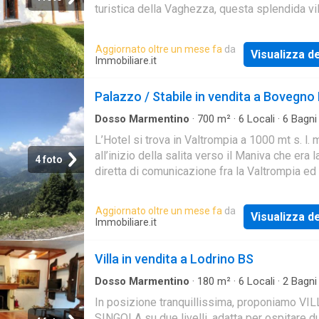
turistica della Vaghezza, questa splendida vil
bifamiliare che racchiude tutto il fascino aute
delle
Aggiornato oltre un mese fa
da
Visualizza de
Immobiliare.it
Palazzo / Stabile in vendita a Bovegno
Dosso Marmentino
·
700
m²
·
6
Locali
·
6
Bagni
Palazzo
L’Hotel si trova in Valtrompia a 1000 mt s. l. m
all’inizio della salita verso il Maniva che era l
4 foto
diretta di comunicazione fra la Valtrompia ed 
Trentino. Il passo del Maniva, offre am
Aggiornato oltre un mese fa
da
Visualizza de
Immobiliare.it
Villa in vendita a Lodrino BS
Dosso Marmentino
·
180
m²
·
6
Locali
·
2
Bagni
Indipendente
In posizione tranquillissima, proponiamo VI
SINGOLA su due livelli, adatta per ospitare d