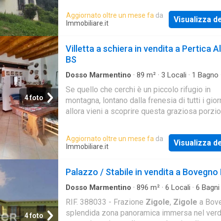
trovia
Aggiornato oltre un mese fa
da
Visualizza de
Immobiliare.it
Villetta a schiera in vendita a Pertica A
BS
Dosso Marmentino
·
89
m²
·
3
Locali
·
1
Bagno
Schiera
Se quello che cerchi è un piccolo rifugio in
4 foto
montagna, lontano dalla frenesia di tutti i giorn
allora vieni a scoprire questa graziosa porzio
casa indipendente nel cuore del paese, dove 
Aggiornato oltre un mese fa
da
Visualizza de
Immobiliare.it
Palazzo / Stabile in vendita a Bovegno
Dosso Marmentino
·
896
m²
·
6
Locali
·
6
Bagni
Palazzo
RIF. 388033 - Frazione
Zigole
,
Zigole
a Bove
splendida zona panoramica immersa nel verd
4 foto