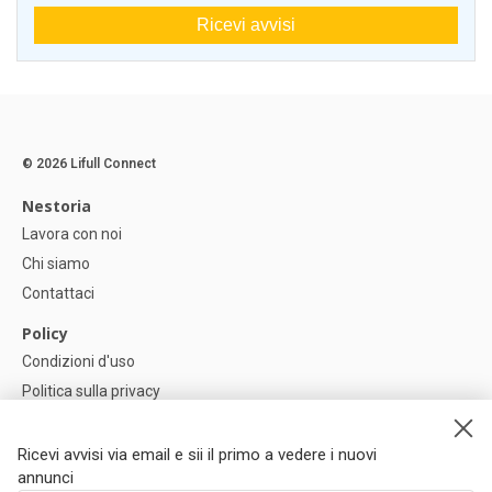
Ricevi avvisi
© 2026 Lifull Connect
Nestoria
Lavora con noi
Chi siamo
Contattaci
Policy
Condizioni d'uso
Politica sulla privacy
Política di Cookie
Impostazioni dei cookie
Ricevi avvisi via email e sii il primo a vedere i nuovi
annunci
Help