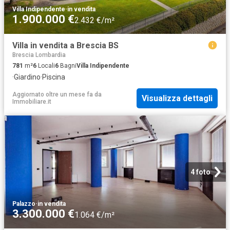
Villa Indipendente
·
in vendita
1.900.000 €
2.432 €/m²
Villa in vendita a Brescia BS
Brescia Lombardia
781
m²
6
Locali
6
Bagni
Villa Indipendente
·
Giardino
·
Piscina
Aggiornato oltre un mese fa
da
Visualizza dettagli
Immobiliare.it
4 foto
Palazzo
·
in vendita
3.300.000 €
1.064 €/m²