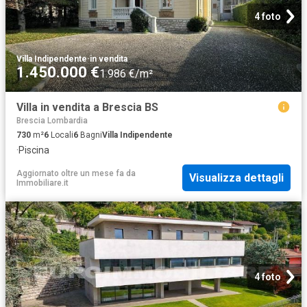
4 foto
Villa Indipendente
·
in vendita
1.450.000 €
1.986 €/m²
Villa in vendita a Brescia BS
Brescia Lombardia
730
m²
6
Locali
6
Bagni
Villa Indipendente
·
Piscina
Aggiornato oltre un mese fa
da
Visualizza dettagli
Immobiliare.it
4 foto