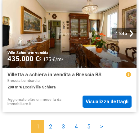
4 foto
Ville Schiera
·
in vendita
435.000 €
2.175 €/m²
Villetta a schiera in vendita a Brescia BS
Brescia Lombardia
200
m²
6
Locali
Ville Schiera
Aggiornato oltre un mese fa
da
Visualizza dettagli
Immobiliare.it
1
2
3
4
5
>