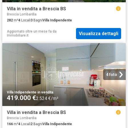
Villa in vendita a Brescia BS
Brescia Lombardia
282
m²
4
Locali
3
Bagni
Villa Indipendente
Aggiornato oltre un mese fa
da
Visualizza dettagli
Immobiliare.it
4 foto
Villa Indipendente
·
in vendita
419.000 €
2.524 €/m²
Villa in vendita a Brescia BS
Brescia Lombardia
166
m²
4
Locali
2
Bagni
Villa Indipendente