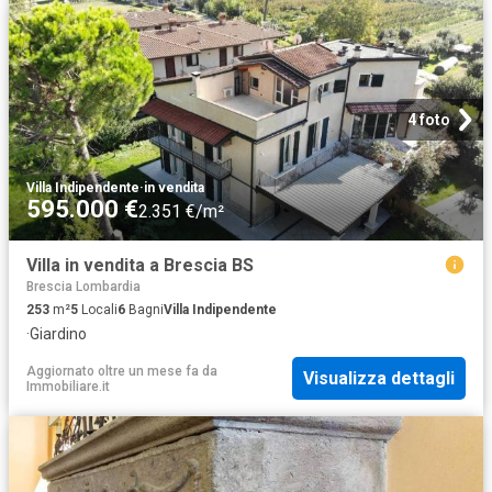
4 foto
Villa Indipendente
·
in vendita
595.000 €
2.351 €/m²
Villa in vendita a Brescia BS
Brescia Lombardia
253
m²
5
Locali
6
Bagni
Villa Indipendente
·
Giardino
Aggiornato oltre un mese fa
da
Visualizza dettagli
Immobiliare.it