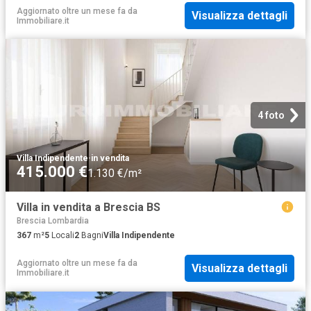
Aggiornato oltre un mese fa
da
Visualizza dettagli
Immobiliare.it
4 foto
Villa Indipendente
·
in vendita
415.000 €
1.130 €/m²
Villa in vendita a Brescia BS
Brescia Lombardia
367
m²
5
Locali
2
Bagni
Villa Indipendente
Aggiornato oltre un mese fa
da
Visualizza dettagli
Immobiliare.it