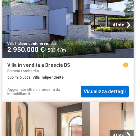
4 foto
Villa Indipendente
·
in vendita
2.950.000 €
4.503 €/m²
Villa in vendita a Brescia BS
Brescia Lombardia
655
m²
6
Locali
Villa Indipendente
Aggiornato oltre un mese fa
da
Visualizza dettagli
Immobiliare.it
4 foto