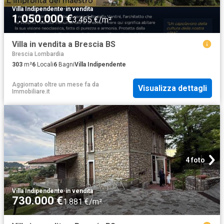
Villa Indipendente
·
in vendita
1.050.000 €
3.465 €/m²
Villa in vendita a Brescia BS
Brescia Lombardia
303
m²
6
Locali
6
Bagni
Villa Indipendente
Aggiornato oltre un mese fa
da
Visualizza dettagli
Immobiliare.it
4 foto
Villa Indipendente
·
in vendita
730.000 €
1.881 €/m²