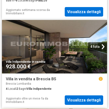
535
m²
6
Locali
6
Bagni
Palazzo
Aggiornato settimana scorsa
da
Visualizza dettagli
Immobiliare.it
4 foto
Villa Indipendente
·
in vendita
928.000 €
Villa in vendita a Brescia BS
Brescia Lombardia
4
Locali
2
Bagni
Villa Indipendente
Aggiornato oltre un mese fa
da
Visualizza dettagli
Immobiliare.it