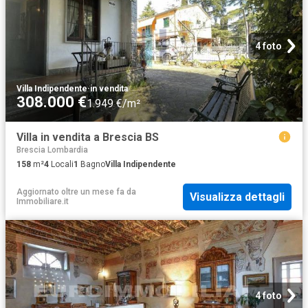
4 foto
Villa Indipendente
·
in vendita
308.000 €
1.949 €/m²
Villa in vendita a Brescia BS
Brescia Lombardia
158
m²
4
Locali
1
Bagno
Villa Indipendente
Aggiornato oltre un mese fa
da
Visualizza dettagli
Immobiliare.it
4 foto