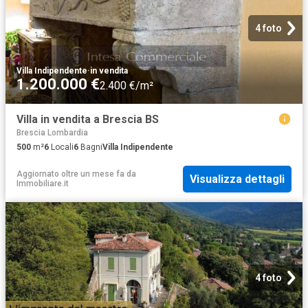
4 foto
Villa Indipendente
·
in vendita
1.200.000 €
2.400 €/m²
Villa in vendita a Brescia BS
Brescia Lombardia
500
m²
6
Locali
6
Bagni
Villa Indipendente
Aggiornato oltre un mese fa
da
Visualizza dettagli
Immobiliare.it
4 foto