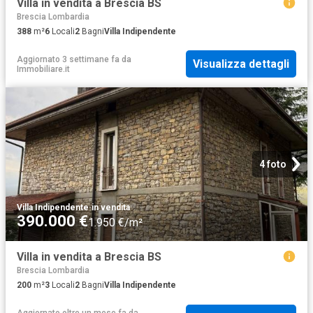
Villa in vendita a Brescia BS
Brescia Lombardia
388
m²
6
Locali
2
Bagni
Villa Indipendente
Aggiornato 3 settimane fa
da
Visualizza dettagli
Immobiliare.it
4 foto
Villa Indipendente
·
in vendita
390.000 €
1.950 €/m²
Villa in vendita a Brescia BS
Brescia Lombardia
200
m²
3
Locali
2
Bagni
Villa Indipendente