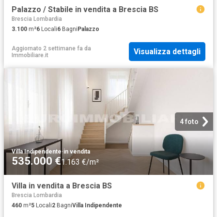
Palazzo / Stabile in vendita a Brescia BS
Brescia Lombardia
3.100
m²
6
Locali
6
Bagni
Palazzo
Aggiornato 2 settimane fa
da
Visualizza dettagli
Immobiliare.it
4 foto
Villa Indipendente
·
in vendita
535.000 €
1.163 €/m²
Villa in vendita a Brescia BS
Brescia Lombardia
460
m²
5
Locali
2
Bagni
Villa Indipendente