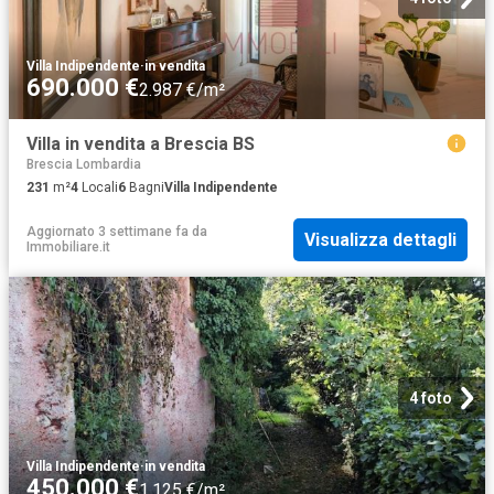
Villa Indipendente
·
in vendita
690.000 €
2.987 €/m²
Villa in vendita a Brescia BS
Brescia Lombardia
231
m²
4
Locali
6
Bagni
Villa Indipendente
Aggiornato 3 settimane fa
da
Visualizza dettagli
Immobiliare.it
4 foto
Villa Indipendente
·
in vendita
450.000 €
1.125 €/m²