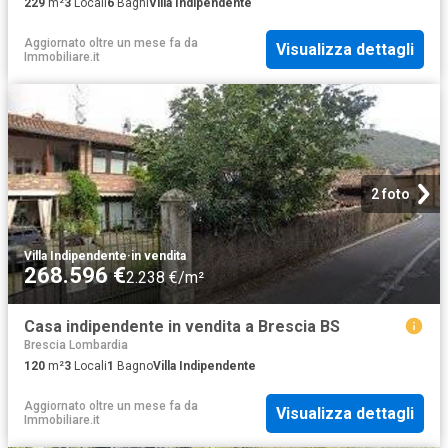
229
m²
3
Locali
6
Bagni
Villa Indipendente
Aggiornato oltre un mese fa
da
Visualizza dettagli
Immobiliare.it
2 foto
Villa Indipendente
·
in vendita
268.596 €
2.238 €/m²
Casa indipendente in vendita a Brescia BS
Brescia Lombardia
120
m²
3
Locali
1
Bagno
Villa Indipendente
Aggiornato oltre un mese fa
da
Visualizza dettagli
Immobiliare.it