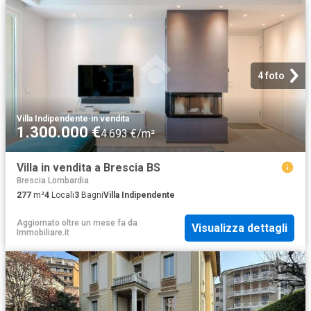
4 foto
Villa Indipendente
·
in vendita
1.300.000 €
4.693 €/m²
Villa in vendita a Brescia BS
Brescia Lombardia
277
m²
4
Locali
3
Bagni
Villa Indipendente
Aggiornato oltre un mese fa
da
Visualizza dettagli
Immobiliare.it