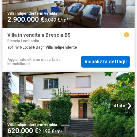
Villa Indipendente
·
in vendita
2.900.000 €
3.049 €/m²
Villa in vendita a Brescia BS
Brescia Lombardia
951
m²
6
Locali
6
Bagni
Villa Indipendente
Aggiornato oltre un mese fa
da
Visualizza dettagli
Immobiliare.it
4 foto
Villa Indipendente
·
in vendita
620.000 €
2.198 €/m²