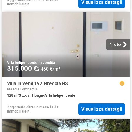
Aggiornato oltre un mese fa
da
Visualizza dettagli
Immobiliare.it
4 foto
Villa Indipendente
·
in vendita
315.000 €
2.460 €/m²
Villa in vendita a Brescia BS
Brescia Lombardia
128
m²
3
Locali
1
Bagno
Villa Indipendente
Aggiornato oltre un mese fa
da
Visualizza dettagli
Immobiliare.it