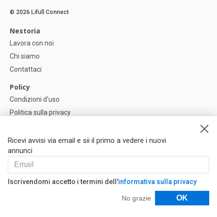
© 2026 Lifull Connect
Nestoria
Lavora con noi
Chi siamo
Contattaci
Policy
Condizioni d'uso
Politica sulla privacy
Política di Cookie
Impostazioni dei cookie
Ricevi avvisi via email e sii il primo a vedere i nuovi
annunci
Help
FAQ
Iscrivendomi accetto i termini dell'
informativa sulla privacy
I Nostri Partner
Filtri
OK
No grazie