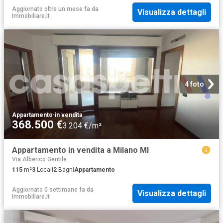
Aggiornato oltre un mese fa
da
Visualizza dettagli
Immobiliare.it
4 foto
Appartamento
·
in vendita
368.500 €
3.204 €/m²
Appartamento in vendita a Milano MI
Via Alberico Gentile
115
m²
3
Locali
2
Bagni
Appartamento
Aggiornato 0 settimane fa
da
Visualizza dettagli
Immobiliare.it