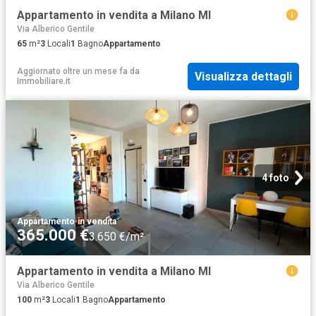
Appartamento in vendita a Milano MI
Via Alberico Gentile
65
m²
3
Locali
1
Bagno
Appartamento
Aggiornato oltre un mese fa
da
Visualizza dettagli
Immobiliare.it
4 foto
Appartamento
·
in vendita
365.000 €
3.650 €/m²
Appartamento in vendita a Milano MI
Via Alberico Gentile
100
m²
3
Locali
1
Bagno
Appartamento