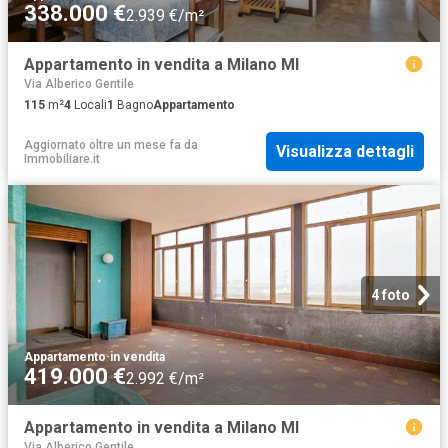
338.000 €
2.939 €/m²
Appartamento in vendita a Milano MI
Via Alberico Gentile
115
m²
4
Locali
1
Bagno
Appartamento
Aggiornato oltre un mese fa
da
Visualizza dettagli
Immobiliare.it
4 foto
Appartamento
·
in vendita
419.000 €
2.992 €/m²
Appartamento in vendita a Milano MI
Via Alberico Gentile