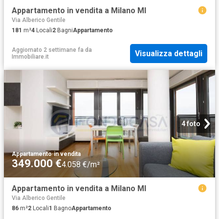
Appartamento in vendita a Milano MI
Via Alberico Gentile
181
m²
4
Locali
2
Bagni
Appartamento
Aggiornato 2 settimane fa
da
Visualizza dettagli
Immobiliare.it
4 foto
Appartamento
·
in vendita
349.000 €
4.058 €/m²
Appartamento in vendita a Milano MI
Via Alberico Gentile
86
m²
2
Locali
1
Bagno
Appartamento