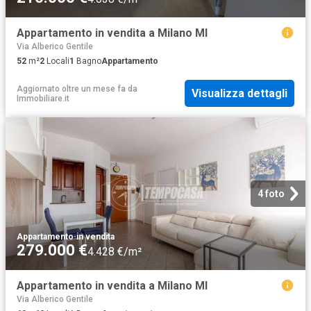
Appartamento in vendita a Milano MI
Via Alberico Gentile
52
m²
2
Locali
1
Bagno
Appartamento
Aggiornato oltre un mese fa
da
Visualizza dettagli
Immobiliare.it
4 foto
Appartamento
·
in vendita
279.000 €
4.428 €/m²
Appartamento in vendita a Milano MI
Via Alberico Gentile