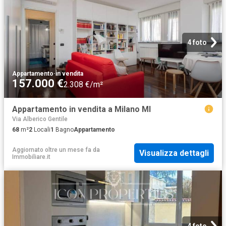
4 foto
Appartamento
·
in vendita
157.000 €
2.308 €/m²
Appartamento in vendita a Milano MI
Via Alberico Gentile
68
m²
2
Locali
1
Bagno
Appartamento
Aggiornato oltre un mese fa
da
Visualizza dettagli
Immobiliare.it
4 foto