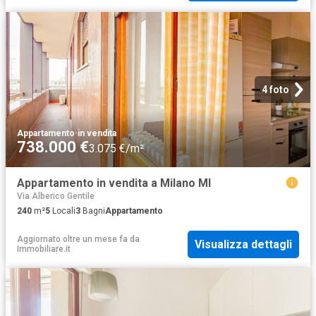
4 foto
Appartamento
·
in vendita
738.000 €
3.075 €/m²
Appartamento in vendita a Milano MI
Via Alberico Gentile
240
m²
5
Locali
3
Bagni
Appartamento
Aggiornato oltre un mese fa
da
Visualizza dettagli
Immobiliare.it