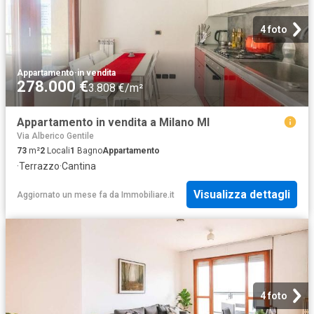
4 foto
Appartamento
·
in vendita
278.000 €
3.808 €/m²
Appartamento in vendita a Milano MI
Via Alberico Gentile
73
m²
2
Locali
1
Bagno
Appartamento
·
Terrazzo
·
Cantina
Visualizza dettagli
Aggiornato un mese fa
da
Immobiliare.it
4 foto