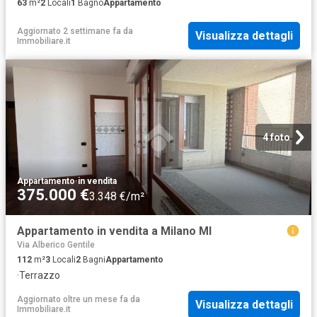
63
m²
2
Locali
1
Bagno
Appartamento
Aggiornato 2 settimane fa
da
Visualizza dettagli
Immobiliare.it
4 foto
Appartamento
·
in vendita
375.000 €
3.348 €/m²
Appartamento in vendita a Milano MI
Via Alberico Gentile
112
m²
3
Locali
2
Bagni
Appartamento
·
Terrazzo
Aggiornato oltre un mese fa
da
Visualizza dettagli
Immobiliare.it