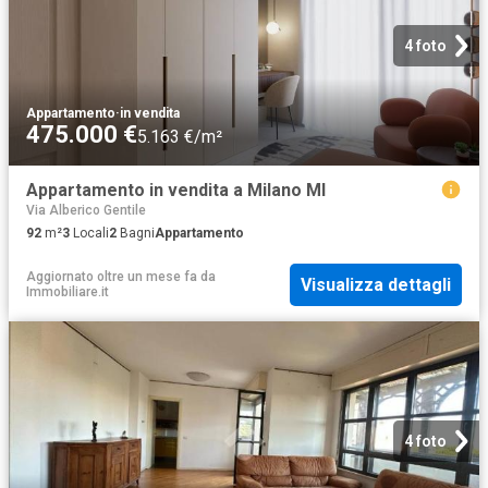
4 foto
Appartamento
·
in vendita
475.000 €
5.163 €/m²
Appartamento in vendita a Milano MI
Via Alberico Gentile
92
m²
3
Locali
2
Bagni
Appartamento
Aggiornato oltre un mese fa
da
Visualizza dettagli
Immobiliare.it
4 foto