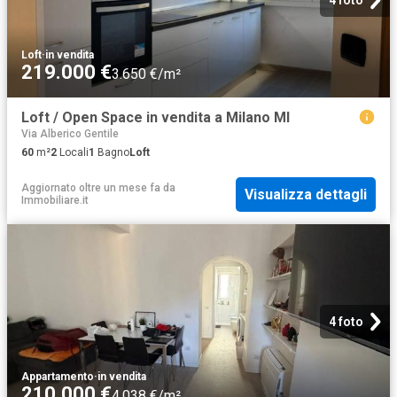
Loft
·
in vendita
219.000 €
3.650 €/m²
Loft / Open Space in vendita a Milano MI
Via Alberico Gentile
60
m²
2
Locali
1
Bagno
Loft
Aggiornato oltre un mese fa
da
Visualizza dettagli
Immobiliare.it
4 foto
Appartamento
·
in vendita
210.000 €
4.038 €/m²