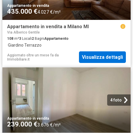
Appartamento
·
in vendita
435.000 €
4.027 €/m²
Appartamento in vendita a Milano MI
Via Alberico Gentile
108
m²
3
Locali
2
Bagni
Appartamento
·
Giardino
·
Terrazzo
Aggiornato oltre un mese fa
da
Visualizza dettagli
Immobiliare.it
4 foto
Appartamento
·
in vendita
239.000 €
3.676 €/m²