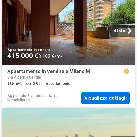
4 foto
Appartamento
·
in vendita
415.000 €
3.192 €/m²
Appartamento in vendita a Milano MI
Via Alberico Gentile
130
m²
4
Locali
2
Bagni
Appartamento
Aggiornato 2 settimane fa
da
Visualizza dettagli
Immobiliare.it