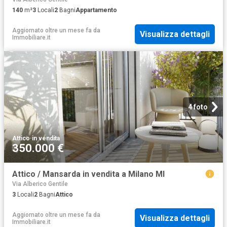
140
m²
3
Locali
2
Bagni
Appartamento
Aggiornato oltre un mese fa
da
Visualizza dettagli
Immobiliare.it
4 foto
Attico
·
in vendita
350.000 €
Attico / Mansarda in vendita a Milano MI
Via Alberico Gentile
3
Locali
2
Bagni
Attico
Aggiornato oltre un mese fa
da
Visualizza dettagli
Immobiliare.it