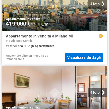
4 foto
Appartamento
·
in vendita
419.000 €
4.410 €/m²
Appartamento in vendita a Milano MI
Via Alberico Gentile
95
m²
3
Locali
2
Bagni
Appartamento
Aggiornato oltre un mese fa
da
Visualizza dettagli
Immobiliare.it
4 foto
Appartamento
·
in vendita