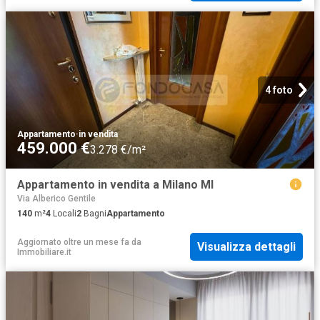
4 foto
Appartamento
·
in vendita
459.000 €
3.278 €/m²
Appartamento in vendita a Milano MI
Via Alberico Gentile
140
m²
4
Locali
2
Bagni
Appartamento
Aggiornato oltre un mese fa
da
Visualizza dettagli
Immobiliare.it