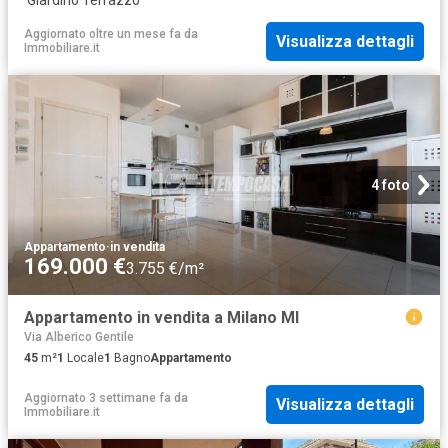
·
Giardino
·
Terrazzo
Aggiornato oltre un mese fa
da
Visualizza dettagli
Immobiliare.it
4 foto
Appartamento
·
in vendita
169.000 €
3.755 €/m²
Appartamento in vendita a Milano MI
Via Alberico Gentile
45
m²
1
Locale
1
Bagno
Appartamento
Aggiornato 3 settimane fa
da
Visualizza dettagli
Immobiliare.it