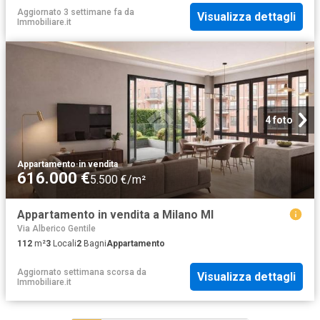
Aggiornato 3 settimane fa
da
Visualizza dettagli
Immobiliare.it
4 foto
Appartamento
·
in vendita
616.000 €
5.500 €/m²
Appartamento in vendita a Milano MI
Via Alberico Gentile
112
m²
3
Locali
2
Bagni
Appartamento
Aggiornato settimana scorsa
da
Visualizza dettagli
Immobiliare.it