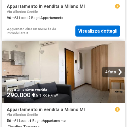
Appartamento in vendita a Milano MI
Via Alberico Gentile
96
m²
3
Locali
2
Bagni
Appartamento
Aggiornato oltre un mese fa
da
Visualizza dettagli
Immobiliare.it
4 foto
Appartamento
·
in vendita
290.000 €
5.178 €/m²
Appartamento in vendita a Milano MI
Via Alberico Gentile
56
m²
1
Locale
1
Bagno
Appartamento