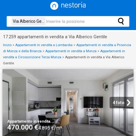
17.259 appartamenti in vendita a Via Alberico Gentile
Inizio
>
Appartamenti in vendita a Lombardia
>
Appartamenti in vendita a Provincia
di Monza e della Brianza
>
Appartamenti in vendita a Monza
>
Appartamenti in
vendita a Circoscrizione Terza Monza
>
Appartamenti in vendita a Via Alberico
Gentile
4 foto
Appartamento
·
in vendita
470.000 €
4.895 €/m²