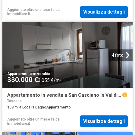
Aggiornato oltre un mese fa
da
Visualizza dettagli
Immobiliare.it
4 foto
Appartamento
·
in vendita
330.000 €
3.055 €/m²
Appartamento in vendita a San Casciano in Val di Pesa FI
Toscana
108
m²
4
Locali
1
Bagno
Appartamento
Aggiornato oltre un mese fa
da
Visualizza dettagli
Immobiliare.it