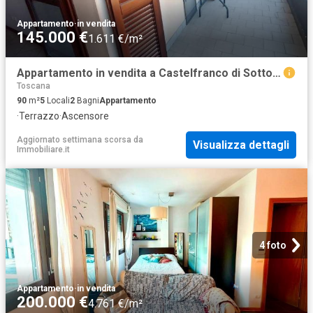
Appartamento
·
in vendita
145.000 €
1.611 €/m²
Appartamento in vendita a Castelfranco di Sotto PI
Toscana
90
m²
5
Locali
2
Bagni
Appartamento
·
Terrazzo
·
Ascensore
Aggiornato settimana scorsa
da
Visualizza dettagli
Immobiliare.it
4 foto
Appartamento
·
in vendita
200.000 €
4.761 €/m²