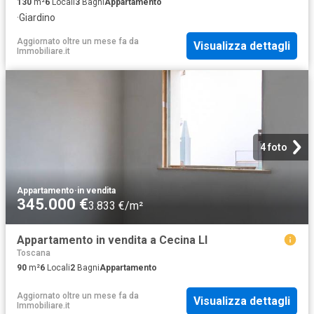
130
m²
6
Locali
3
Bagni
Appartamento
·
Giardino
Aggiornato oltre un mese fa
da
Visualizza dettagli
Immobiliare.it
4 foto
Appartamento
·
in vendita
345.000 €
3.833 €/m²
Appartamento in vendita a Cecina LI
Toscana
90
m²
6
Locali
2
Bagni
Appartamento
Aggiornato oltre un mese fa
da
Visualizza dettagli
Immobiliare.it