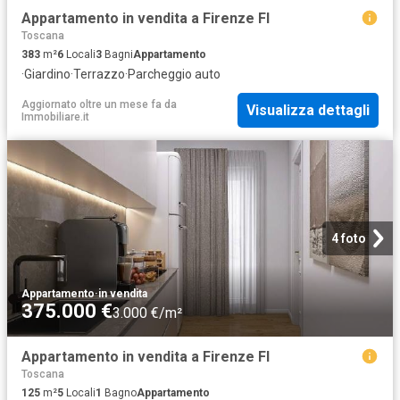
Appartamento in vendita a Firenze FI
Toscana
383
m²
6
Locali
3
Bagni
Appartamento
·
Giardino
·
Terrazzo
·
Parcheggio auto
Aggiornato oltre un mese fa
da
Visualizza dettagli
Immobiliare.it
4 foto
Appartamento
·
in vendita
375.000 €
3.000 €/m²
Appartamento in vendita a Firenze FI
Toscana
125
m²
5
Locali
1
Bagno
Appartamento