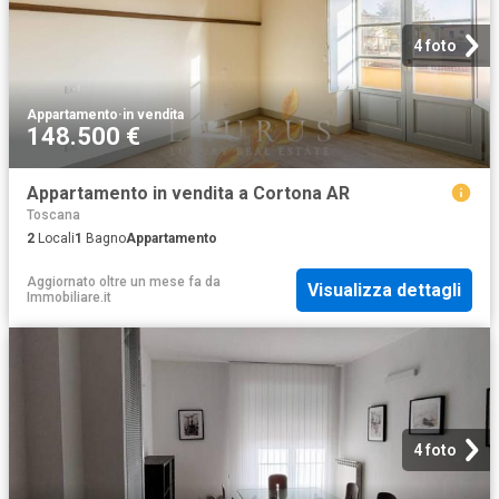
4 foto
Appartamento
·
in vendita
148.500 €
Appartamento in vendita a Cortona AR
Toscana
2
Locali
1
Bagno
Appartamento
Aggiornato oltre un mese fa
da
Visualizza dettagli
Immobiliare.it
4 foto