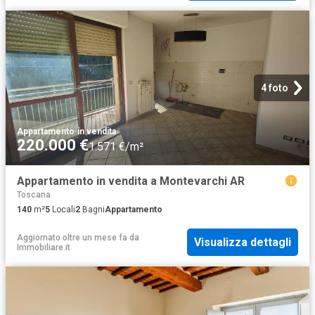
4 foto
Appartamento
·
in vendita
220.000 €
1.571 €/m²
Appartamento in vendita a Montevarchi AR
Toscana
140
m²
5
Locali
2
Bagni
Appartamento
Aggiornato oltre un mese fa
da
Visualizza dettagli
Immobiliare.it