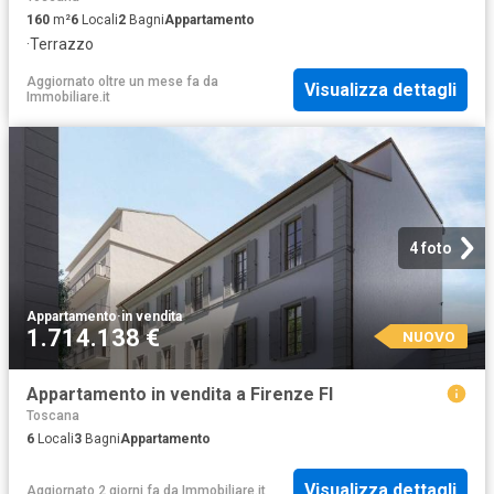
160
m²
6
Locali
2
Bagni
Appartamento
·
Terrazzo
Aggiornato oltre un mese fa
da
Visualizza dettagli
Immobiliare.it
4 foto
Appartamento
·
in vendita
1.714.138 €
NUOVO
Appartamento in vendita a Firenze FI
Toscana
6
Locali
3
Bagni
Appartamento
Visualizza dettagli
Aggiornato 2 giorni fa
da
Immobiliare.it