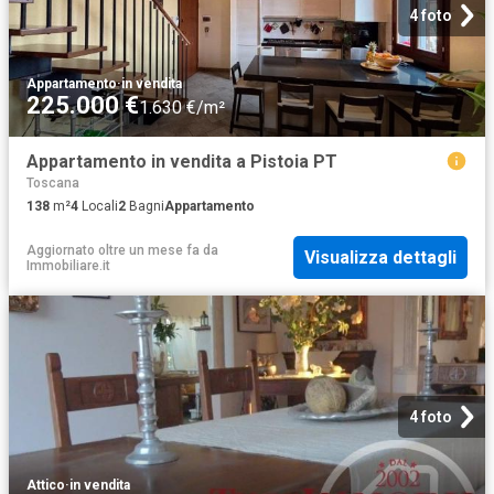
4 foto
Appartamento
·
in vendita
225.000 €
1.630 €/m²
Appartamento in vendita a Pistoia PT
Toscana
138
m²
4
Locali
2
Bagni
Appartamento
Aggiornato oltre un mese fa
da
Visualizza dettagli
Immobiliare.it
4 foto
Attico
·
in vendita