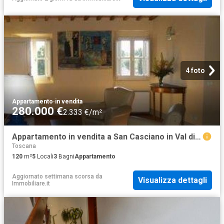
4 foto
Appartamento
·
in vendita
280.000 €
2.333 €/m²
Appartamento in vendita a San Casciano in Val di Pesa FI
Toscana
120
m²
5
Locali
3
Bagni
Appartamento
Aggiornato settimana scorsa
da
Visualizza dettagli
Immobiliare.it