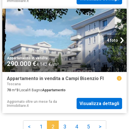
Immobiliare.it
4 foto
Appartamento
·
in vendita
290.000 €
4.142 €/m²
Appartamento in vendita a Campi Bisenzio FI
Toscana
70
m²
3
Locali
1
Bagno
Appartamento
Aggiornato oltre un mese fa
da
Visualizza dettagli
Immobiliare.it
<
1
2
3
4
5
>