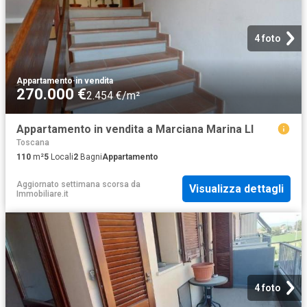
4 foto
Appartamento
·
in vendita
270.000 €
2.454 €/m²
Appartamento in vendita a Marciana Marina LI
Toscana
110
m²
5
Locali
2
Bagni
Appartamento
Aggiornato settimana scorsa
da
Visualizza dettagli
Immobiliare.it
4 foto