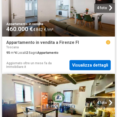
4 foto
Appartamento
·
in vendita
460.000 €
4.842 €/m²
Appartamento in vendita a Firenze FI
Toscana
95
m²
4
Locali
2
Bagni
Appartamento
Aggiornato oltre un mese fa
da
Visualizza dettagli
Immobiliare.it
4 foto