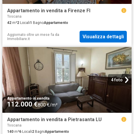
Appartamento in vendita a Firenze FI
Toscana
42
m²
2
Locali
1
Bagno
Appartamento
Aggiornato oltre un mese fa
da
Visualizza dettagli
Immobiliare.it
4 foto
Appartamento
·
in vendita
112.000 €
800 €/m²
Appartamento in vendita a Pietrasanta LU
Toscana
140
m²
6
Locali
2
Bagni
Appartamento