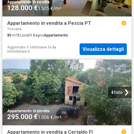
Appartamento
·
in vendita
128.000 €
1.505 €/m²
Appartamento in vendita a Pescia PT
Toscana
85
m²
3
Locali
1
Bagno
Appartamento
Aggiornato 3 settimane fa
da
Visualizza dettagli
Immobiliare.it
4 foto
Appartamento
·
in vendita
295.000 €
1.006 €/m²
Appartamento in vendita a Certaldo FI