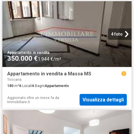
4 foto
Appartamento
·
in vendita
350.000 €
1.944 €/m²
Appartamento in vendita a Massa MS
Toscana
180
m²
6
Locali
6
Bagni
Appartamento
Aggiornato oltre un mese fa
da
Visualizza dettagli
Immobiliare.it