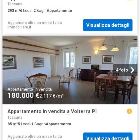
Toscana
293
m²
6
Locali
2
Bagni
Appartamento
Aggiornato oltre un mese fa
da
Visualizza dettagli
Immobiliare.it
4 foto
Appartamento
·
in vendita
180.000 €
2.117 €/m²
Appartamento in vendita a Volterra PI
Toscana
85
m²
5
Locali
1
Bagno
Appartamento
Aggiornato oltre un mese fa
da
Visualizza dettagli