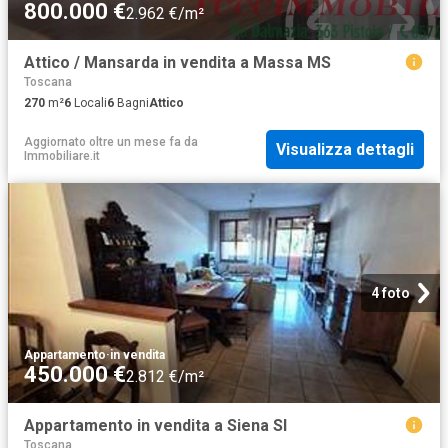
800.000 €
2.962 €/m²
Attico / Mansarda in vendita a Massa MS
Toscana
270
m²
6
Locali
6
Bagni
Attico
Aggiornato oltre un mese fa
da
Visualizza dettagli
Immobiliare.it
4 foto
Appartamento
·
in vendita
450.000 €
2.812 €/m²
Appartamento in vendita a Siena SI
Toscana