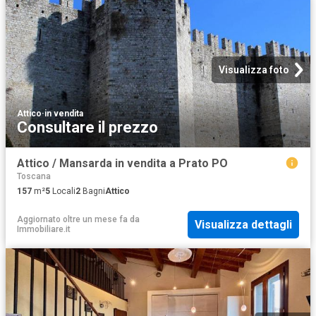
Visualizza foto
Attico
·
in vendita
Consultare il prezzo
Attico / Mansarda in vendita a Prato PO
Toscana
157
m²
5
Locali
2
Bagni
Attico
Aggiornato oltre un mese fa
da
Visualizza dettagli
Immobiliare.it