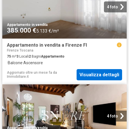
4 foto
Appartamento
·
in vendita
385.000 €
5.133 €/m²
Appartamento in vendita a Firenze FI
Firenze Toscana
75
m²
3
Locali
2
Bagni
Appartamento
·
Balcone
·
Ascensore
Aggiornato oltre un mese fa
da
Visualizza dettagli
Immobiliare.it
4 foto
Appartamento
·
in vendita