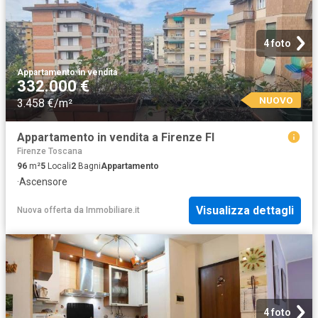
4 foto
Appartamento
·
in vendita
332.000 €
NUOVO
3.458 €/m²
Appartamento in vendita a Firenze FI
Firenze Toscana
96
m²
5
Locali
2
Bagni
Appartamento
·
Ascensore
Visualizza dettagli
Nuova offerta
da
Immobiliare.it
4 foto