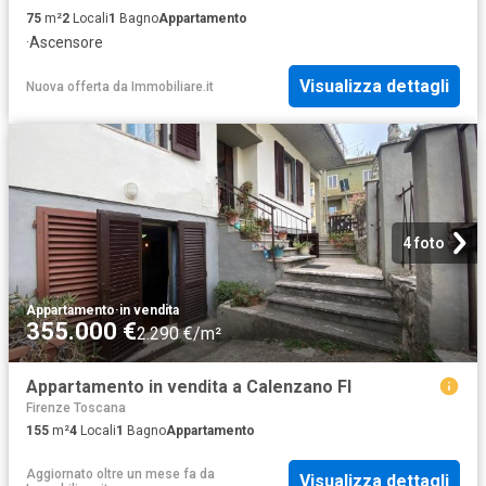
75
m²
2
Locali
1
Bagno
Appartamento
·
Ascensore
Visualizza dettagli
Nuova offerta
da
Immobiliare.it
4 foto
Appartamento
·
in vendita
355.000 €
2.290 €/m²
Appartamento in vendita a Calenzano FI
Firenze Toscana
155
m²
4
Locali
1
Bagno
Appartamento
Aggiornato oltre un mese fa
da
Visualizza dettagli