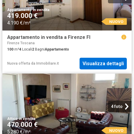
Appartamento
·
in vendita
419.000 €
NUOVO
4.190 €/m²
Appartamento in vendita a Firenze FI
Firenze Toscana
100
m²
4
Locali
2
Bagni
Appartamento
Visualizza dettagli
Nuova offerta
da
Immobiliare.it
4 foto
Attico
·
in vendita
470.000 €
NUOVO
5.280 €/m²