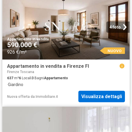
4 foto
Appartamento
·
in vendita
590.000 €
NUOVO
926 €/m²
Appartamento in vendita a Firenze FI
Firenze Toscana
637
m²
6
Locali
3
Bagni
Appartamento
·
Giardino
Visualizza dettagli
Nuova offerta
da
Immobiliare.it