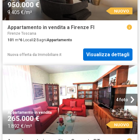
950.000 €
NUOVO
9.405 €/m²
Appartamento in vendita a Firenze FI
Firenze Toscana
101
m²
6
Locali
2
Bagni
Appartamento
Visualizza dettagli
Nuova offerta
da
Immobiliare.it
4 foto
Appartamento
·
in vendita
265.000 €
NUOVO
1.892 €/m²