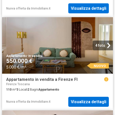
Visualizza dettagli
Nuova offerta
da
Immobiliare.it
4 foto
Appartamento
·
in vendita
550.000 €
NUOVO
5.000 €/m²
Appartamento in vendita a Firenze FI
Firenze Toscana
110
m²
3
Locali
2
Bagni
Appartamento
Visualizza dettagli
Nuova offerta
da
Immobiliare.it