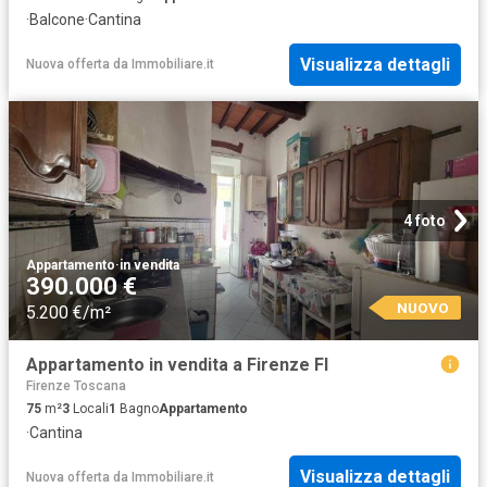
·
Balcone
·
Cantina
Visualizza dettagli
Nuova offerta
da
Immobiliare.it
4 foto
Appartamento
·
in vendita
390.000 €
NUOVO
5.200 €/m²
Appartamento in vendita a Firenze FI
Firenze Toscana
75
m²
3
Locali
1
Bagno
Appartamento
·
Cantina
Visualizza dettagli
Nuova offerta
da
Immobiliare.it