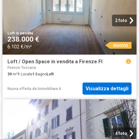
2 foto
Loft
·
in vendita
238.000 €
NUOVO
6.102 €/m²
Loft / Open Space in vendita a Firenze FI
Firenze Toscana
39
m²
1
Locale
1
Bagno
Loft
Visualizza dettagli
Nuova offerta
da
Immobiliare.it
4 foto