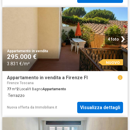
4 foto
Appartamento
·
in vendita
295.000 €
NUOVO
3.831 €/m²
Appartamento in vendita a Firenze FI
Firenze Toscana
77
m²
2
Locali
1
Bagno
Appartamento
·
Terrazzo
Visualizza dettagli
Nuova offerta
da
Immobiliare.it