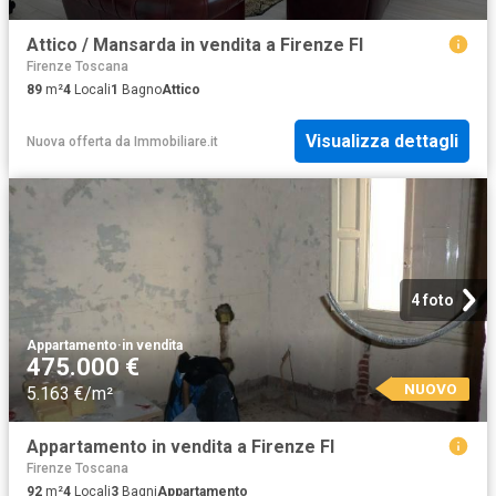
Attico / Mansarda in vendita a Firenze FI
Firenze Toscana
89
m²
4
Locali
1
Bagno
Attico
Visualizza dettagli
Nuova offerta
da
Immobiliare.it
4 foto
Appartamento
·
in vendita
475.000 €
NUOVO
5.163 €/m²
Appartamento in vendita a Firenze FI
Firenze Toscana
92
m²
4
Locali
3
Bagni
Appartamento