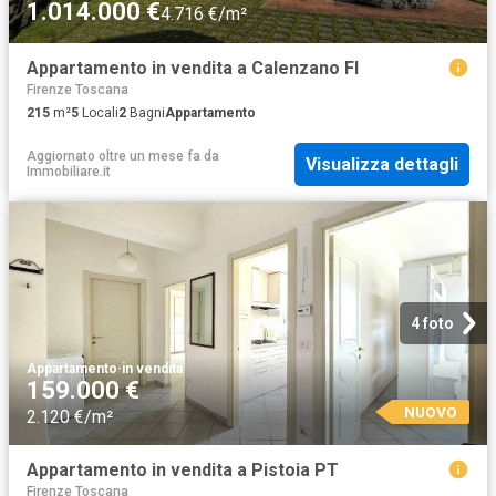
1.014.000 €
4.716 €/m²
Appartamento in vendita a Calenzano FI
Firenze Toscana
215
m²
5
Locali
2
Bagni
Appartamento
Aggiornato oltre un mese fa
da
Visualizza dettagli
Immobiliare.it
4 foto
Appartamento
·
in vendita
159.000 €
NUOVO
2.120 €/m²
Appartamento in vendita a Pistoia PT
Firenze Toscana