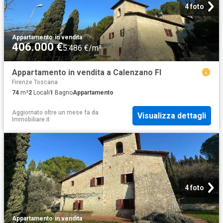
4 foto
Appartamento
·
in vendita
406.000 €
5.486 €/m²
Appartamento in vendita a Calenzano FI
Firenze Toscana
74
m²
2
Locali
1
Bagno
Appartamento
Aggiornato oltre un mese fa
da
Visualizza dettagli
Immobiliare.it
4 foto
Appartamento
·
in vendita