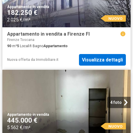
Appartamento
·
in vendita
182.250 €
NUOVO
2.025 €/m²
Appartamento in vendita a Firenze FI
Firenze Toscana
90
m²
5
Locali
1
Bagno
Appartamento
Visualizza dettagli
Nuova offerta
da
Immobiliare.it
4 foto
Appartamento
·
in vendita
445.000 €
NUOVO
5.562 €/m²