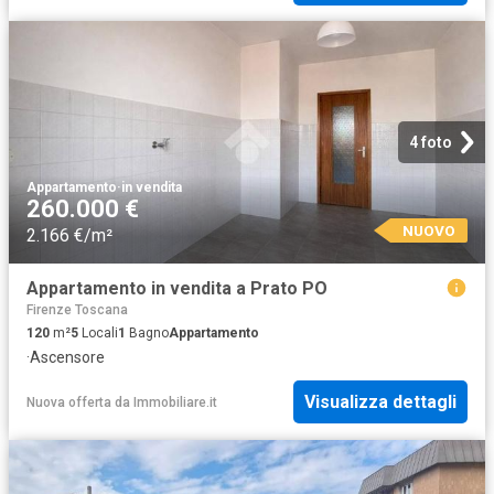
4 foto
Appartamento
·
in vendita
260.000 €
NUOVO
2.166 €/m²
Appartamento in vendita a Prato PO
Firenze Toscana
120
m²
5
Locali
1
Bagno
Appartamento
·
Ascensore
Visualizza dettagli
Nuova offerta
da
Immobiliare.it