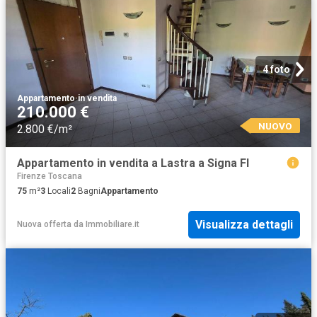
4 foto
Appartamento
·
in vendita
210.000 €
NUOVO
2.800 €/m²
Appartamento in vendita a Lastra a Signa FI
Firenze Toscana
75
m²
3
Locali
2
Bagni
Appartamento
Visualizza dettagli
Nuova offerta
da
Immobiliare.it