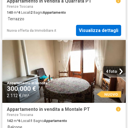
Appartamento in vendita a Quarrata PT
Firenze Toscana
140
m²
4
Locali
2
Bagni
Appartamento
·
Terrazzo
Visualizza dettagli
Nuova offerta
da
Immobiliare.it
4 foto
Appartamento
·
in vendita
300.000 €
NUOVO
2.112 €/m²
Appartamento in vendita a Montale PT
Firenze Toscana
142
m²
6
Locali
1
Bagno
Appartamento
·
Balcone