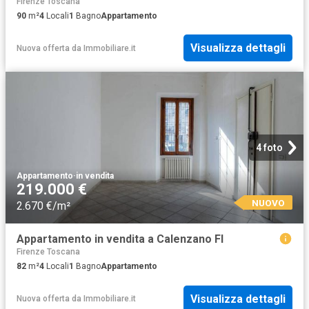
Firenze Toscana
90
m²
4
Locali
1
Bagno
Appartamento
Visualizza dettagli
Nuova offerta
da
Immobiliare.it
4 foto
Appartamento
·
in vendita
219.000 €
NUOVO
2.670 €/m²
Appartamento in vendita a Calenzano FI
Firenze Toscana
82
m²
4
Locali
1
Bagno
Appartamento
Visualizza dettagli
Nuova offerta
da
Immobiliare.it