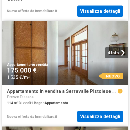
Visualizza dettagli
Nuova offerta
da
Immobiliare.it
4 foto
Appartamento
·
in vendita
175.000 €
NUOVO
1.535 €/m²
Appartamento in vendita a Serravalle Pistoiese PT
Firenze Toscana
114
m²
3
Locali
1
Bagno
Appartamento
Visualizza dettagli
Nuova offerta
da
Immobiliare.it