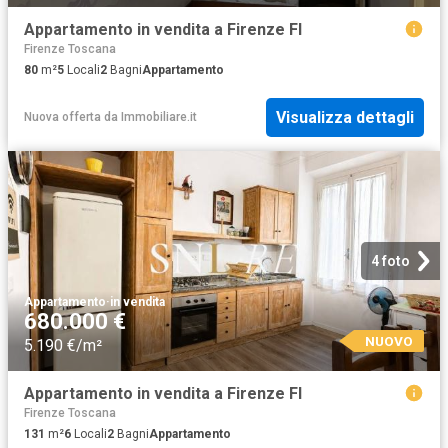
Appartamento in vendita a Firenze FI
Firenze Toscana
80
m²
5
Locali
2
Bagni
Appartamento
Visualizza dettagli
Nuova offerta
da
Immobiliare.it
4 foto
Appartamento
·
in vendita
680.000 €
NUOVO
5.190 €/m²
Appartamento in vendita a Firenze FI
Firenze Toscana
131
m²
6
Locali
2
Bagni
Appartamento