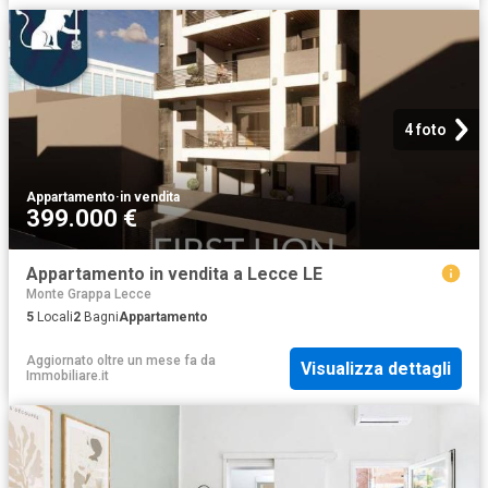
4 foto
Appartamento
·
in vendita
399.000 €
Appartamento in vendita a Lecce LE
Monte Grappa Lecce
5
Locali
2
Bagni
Appartamento
Aggiornato oltre un mese fa
da
Visualizza dettagli
Immobiliare.it