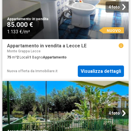
4 foto
Appartamento
·
in vendita
85.000 €
NUOVO
1.133 €/m²
Appartamento in vendita a Lecce LE
Monte Grappa Lecce
75
m²
2
Locali
1
Bagno
Appartamento
Visualizza dettagli
Nuova offerta
da
Immobiliare.it
4 foto