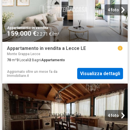
4 foto
Appartamento
·
in vendita
159.000 €
2.271 €/m²
Appartamento in vendita a Lecce LE
Monte Grappa Lecce
70
m²
3
Locali
2
Bagni
Appartamento
Aggiornato oltre un mese fa
da
Visualizza dettagli
Immobiliare.it
4 foto