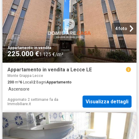
4 foto
Appartamento
·
in vendita
225.000 €
1.125 €/m²
Appartamento in vendita a Lecce LE
Monte Grappa Lecce
200
m²
6
Locali
2
Bagni
Appartamento
·
Ascensore
Aggiornato 2 settimane fa
da
Visualizza dettagli
Immobiliare.it