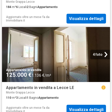
Monte Grappa Lecce
184
m²
6
Locali
2
Bagni
Appartamento
Aggiornato oltre un mese fa
da
Visualizza dettagli
Immobiliare.it
4 foto
Appartamento
·
in vendita
125.000 €
1.136 €/m²
Appartamento in vendita a Lecce LE
Monte Grappa Lecce
110
m²
3
Locali
1
Bagno
Appartamento
Aggiornato oltre un mese fa
da
Visualizza dettagli
Immobiliare.it