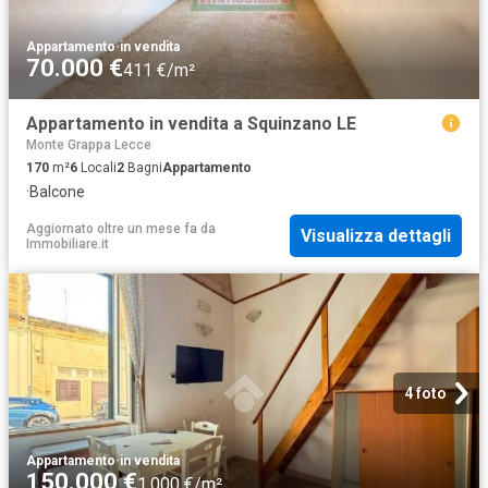
Appartamento
·
in vendita
70.000 €
411 €/m²
Appartamento in vendita a Squinzano LE
Monte Grappa Lecce
170
m²
6
Locali
2
Bagni
Appartamento
·
Balcone
Aggiornato oltre un mese fa
da
Visualizza dettagli
Immobiliare.it
4 foto
Appartamento
·
in vendita
150.000 €
1.000 €/m²