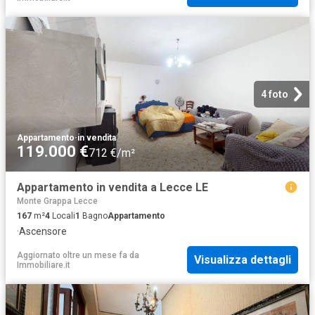
4 foto
Appartamento
·
in vendita
119.000 €
712 €/m²
Appartamento in vendita a Lecce LE
Monte Grappa Lecce
167
m²
4
Locali
1
Bagno
Appartamento
·
Ascensore
Aggiornato oltre un mese fa
da
Visualizza dettagli
Immobiliare.it