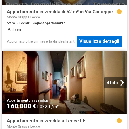
Appartamento in vendita di 52 m² in Via Giuseppe Verdi Atena, 1
Monte Grappa Lecce
52
m²
3
Locali
1
Bagno
Appartamento
·
Balcone
Visualizza dettagli
Aggiornato oltre un mese fa
da
idealista.it
4 foto
Appartamento
·
in vendita
160.000 €
1.032 €/m²
Appartamento in vendita a Lecce LE
Monte Grappa Lecce