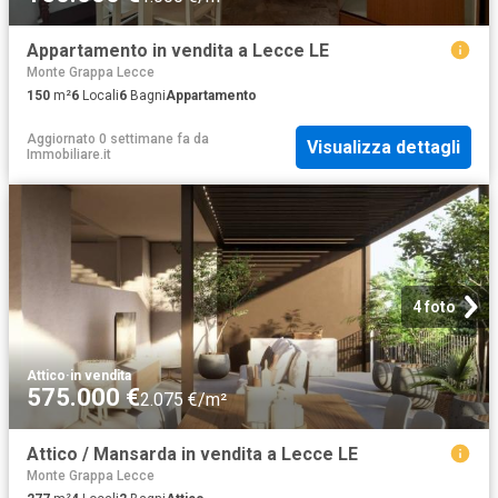
Appartamento in vendita a Lecce LE
Monte Grappa Lecce
150
m²
6
Locali
6
Bagni
Appartamento
Aggiornato 0 settimane fa
da
Visualizza dettagli
Immobiliare.it
4 foto
Attico
·
in vendita
575.000 €
2.075 €/m²
Attico / Mansarda in vendita a Lecce LE
Monte Grappa Lecce