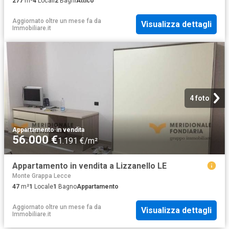
277
m²
4
Locali
2
Bagni
Attico
Aggiornato oltre un mese fa
da
Visualizza dettagli
Immobiliare.it
4 foto
Appartamento
·
in vendita
56.000 €
1.191 €/m²
Appartamento in vendita a Lizzanello LE
Monte Grappa Lecce
47
m²
1
Locale
1
Bagno
Appartamento
Aggiornato oltre un mese fa
da
Visualizza dettagli
Immobiliare.it