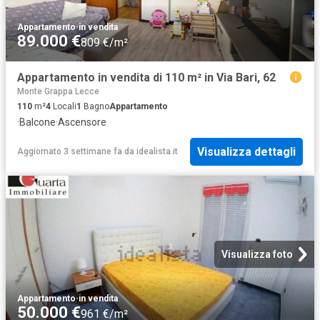
Appartamento
·
in vendita
89.000 €
809 €/m²
Appartamento in vendita di 110 m² in Via Bari, 62
Monte Grappa Lecce
110
m²
4
Locali
1
Bagno
Appartamento
·
Balcone
·
Ascensore
Visualizza dettagli
Aggiornato 3 settimane fa
da
idealista.it
Visualizza foto
Appartamento
·
in vendita
50.000 €
961 €/m²