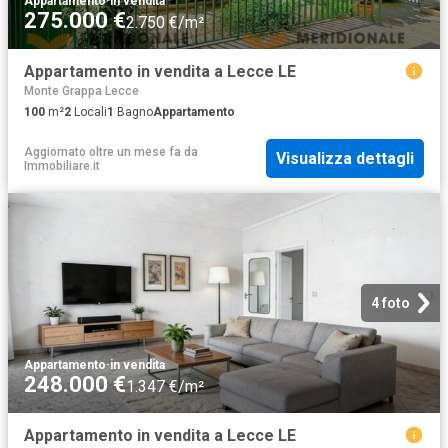
Appartamento
·
in vendita
275.000 €
2.750 €/m²
Appartamento in vendita a Lecce LE
Monte Grappa Lecce
100
m²
2
Locali
1
Bagno
Appartamento
Aggiornato oltre un mese fa
da
Visualizza dettagli
Immobiliare.it
4 foto
Appartamento
·
in vendita
248.000 €
1.347 €/m²
Appartamento in vendita a Lecce LE