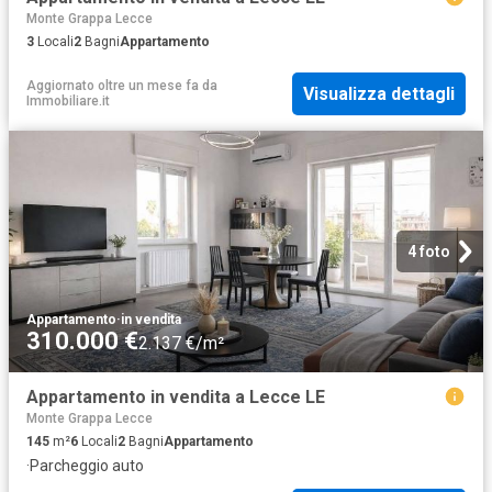
Monte Grappa Lecce
3
Locali
2
Bagni
Appartamento
Aggiornato oltre un mese fa
da
Visualizza dettagli
Immobiliare.it
4 foto
Appartamento
·
in vendita
310.000 €
2.137 €/m²
Appartamento in vendita a Lecce LE
Monte Grappa Lecce
145
m²
6
Locali
2
Bagni
Appartamento
·
Parcheggio auto