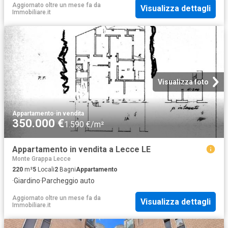
Aggiornato oltre un mese fa
da
Visualizza dettagli
Immobiliare.it
Visualizza foto
Appartamento
·
in vendita
350.000 €
1.590 €/m²
Appartamento in vendita a Lecce LE
Monte Grappa Lecce
220
m²
5
Locali
2
Bagni
Appartamento
·
Giardino
·
Parcheggio auto
Aggiornato oltre un mese fa
da
Visualizza dettagli
Immobiliare.it