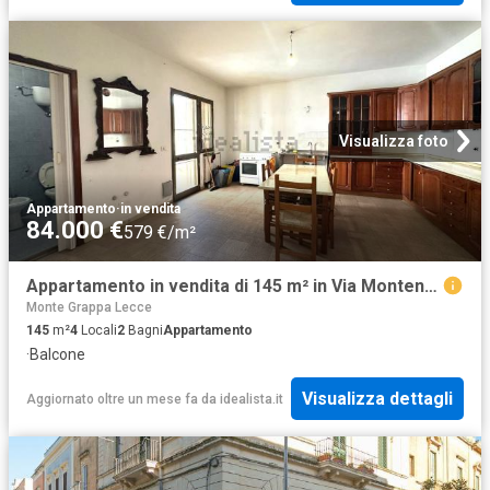
Visualizza foto
Appartamento
·
in vendita
84.000 €
579 €/m²
Appartamento in vendita di 145 m² in Via Montenegro, 81
Monte Grappa Lecce
145
m²
4
Locali
2
Bagni
Appartamento
·
Balcone
Visualizza dettagli
Aggiornato oltre un mese fa
da
idealista.it