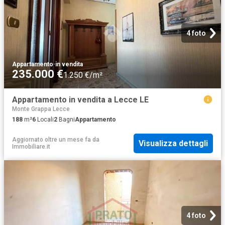
4 foto
Appartamento
·
in vendita
235.000 €
1.250 €/m²
Appartamento in vendita a Lecce LE
Monte Grappa Lecce
188
m²
6
Locali
2
Bagni
Appartamento
Aggiornato oltre un mese fa
da
Visualizza dettagli
Immobiliare.it
4 foto