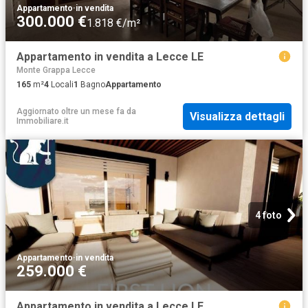
Appartamento
·
in vendita
300.000 €
1.818 €/m²
Appartamento in vendita a Lecce LE
Monte Grappa Lecce
165
m²
4
Locali
1
Bagno
Appartamento
Aggiornato oltre un mese fa
da
Visualizza dettagli
Immobiliare.it
4 foto
Appartamento
·
in vendita
259.000 €
Appartamento in vendita a Lecce LE