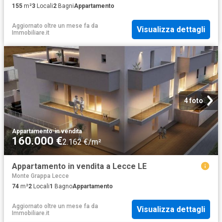
155
m²
3
Locali
2
Bagni
Appartamento
Aggiornato oltre un mese fa
da
Visualizza dettagli
Immobiliare.it
4 foto
Appartamento
·
in vendita
160.000 €
2.162 €/m²
Appartamento in vendita a Lecce LE
Monte Grappa Lecce
74
m²
2
Locali
1
Bagno
Appartamento
Aggiornato oltre un mese fa
da
Visualizza dettagli
Immobiliare.it