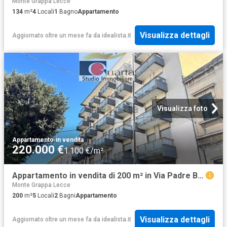
Monte Grappa Lecce
134
m²
4
Locali
1
Bagno
Appartamento
Visualizza dettagli
Aggiornato oltre un mese fa
da
idealista.it
Visualizza foto
Appartamento
·
in vendita
220.000 €
1.100 €/m²
Appartamento in vendita di 200 m² in Via Padre Bernardino Realino, 5
Monte Grappa Lecce
200
m²
5
Locali
2
Bagni
Appartamento
Visualizza dettagli
Aggiornato oltre un mese fa
da
idealista.it