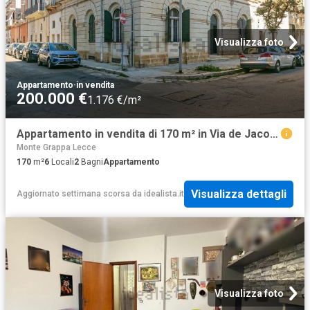
Visualizza foto
Appartamento
·
in vendita
200.000 €
1.176 €/m²
Appartamento in vendita di 170 m² in Via de Jacobis, 23
Monte Grappa Lecce
170
m²
6
Locali
2
Bagni
Appartamento
Visualizza dettagli
Aggiornato settimana scorsa
da
idealista.it
Visualizza foto