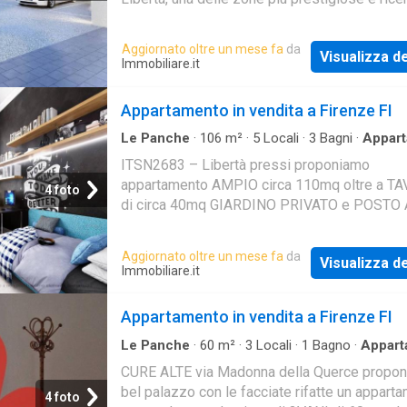
Firenze, proponiamo in vendita esclusiva una
Aggiornato oltre un mese fa
da
Visualizza de
Immobiliare.it
Appartamento in vendita a Firenze FI
Le Panche
·
106
m²
·
5
Locali
·
3
Bagni
·
Appar
·
Giardino
·
Parcheggio auto
ITSN2683 – Libertà pressi proponiamo
appartamento AMPIO circa 110mq oltre a T
4 foto
di circa 40mq GIARDINO PRIVATO e POSTO
di PROPRIETÀ. L’immobile in ELEGANTE
PALAZZINA dei primi del ‘900 al mo
Aggiornato oltre un mese fa
da
Visualizza de
Immobiliare.it
Appartamento in vendita a Firenze FI
Le Panche
·
60
m²
·
3
Locali
·
1
Bagno
·
Appart
CURE ALTE via Madonna della Querce propon
bel palazzo con le facciate rifatte un appart
4 foto