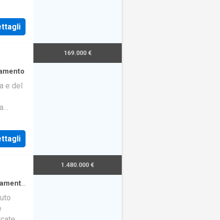
ttagli
169.000 €
amento
a e del
ta
 living
ttagli
1.480.000 €
tamento
auto
e
rcate di