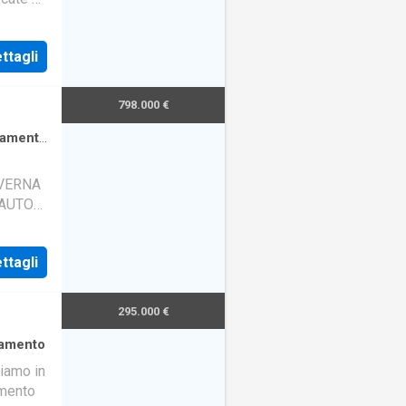
 splen
ttagli
798.000 €
tamento
AVERNA
 AUTO
ttagli
295.000 €
amento
iamo in
amento