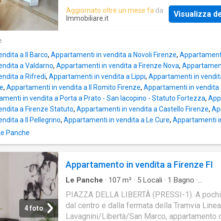
Aggiornato oltre un mese fa
da
Visualizza de
Immobiliare.it
e
ndita a Il Barco
,
Appartamenti in vendita a Novoli Firenze
,
Appartamenti 
endita a Valdarno
,
Appartamenti in vendita a Firenze Nova
,
Appartamenti
ndita a Rifredi
,
Appartamenti in vendita a Lippi
,
Appartamenti in vendit
re
,
Appartamenti in vendita a Il Romito Firenze
,
Appartamenti in vendita 
menti in vendita a Porta a Prato - San Iacopino - Statuto Fortezza
,
Appa
endita a Firenze Statuto
,
Appartamenti in vendita a Castello Firenze
,
Ap
ndita a Il Pellegrino
,
Appartamenti in vendita a Le Cure
,
Appartamenti in
 Le Panche
Appartamento in vendita a Firenze FI
Le Panche
·
107
m²
·
5
Locali
·
1
Bagno
·
Appartamento
PIAZZA DELLA LIBERTÀ (PRESSI-1). A pochi
dal centro e dalla fermata della Tramvia Linea
4 foto
Lavagnini/Libertà/San Marco, appartamento 