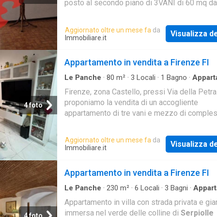
posto al secondo piano di 3VANI di 60 mq da
Ristrutturare. L'appartamento è composto da
ingress
Aggiornato oltre un mese fa
da
Visualizza de
Immobiliare.it
Appartamento in vendita a Firenze FI
Le Panche
·
80
m²
·
3
Locali
·
1
Bagno
·
Appart
Firenze, zona Castello, pressi Via della Petra
proponiamo la vendita di un accogliente
4 foto
appartamento di tre vani e mezzo di comples
mq SUL, posto al piano terra. L'appartamento
composto da
Aggiornato oltre un mese fa
da
Visualizza de
Immobiliare.it
Appartamento in vendita a Firenze FI
Le Panche
·
230
m²
·
6
Locali
·
3
Bagni
·
Appar
·
Giardino
Appartamento in villa con strada privata e gia
immersa nel verde delle colline di
Serpiolle
4 foto