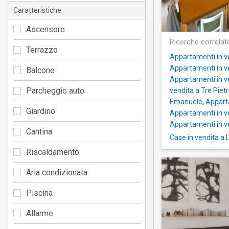
Caratteristiche
Ascensore
Ricerche correlat
Terrazzo
Appartamenti in ve
Appartamenti in v
Balcone
Appartamenti in ve
Parcheggio auto
vendita a Tre Piet
Emanuele
,
Apparta
Giardino
Appartamenti in v
Appartamenti in ve
Cantina
Case in vendita a
Riscaldamento
Aria condizionata
Piscina
Allarme