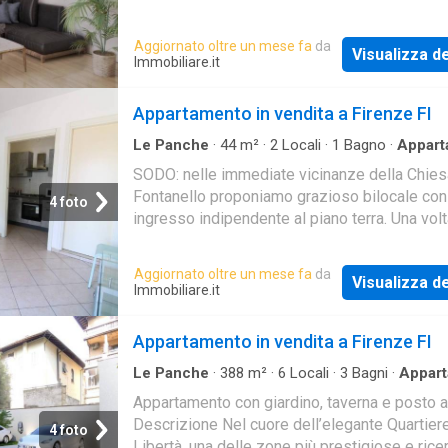
107mq con doppio ingresso e in fase di
ristrutturazione
Aggiornato oltre un mese fa
da
Visualizza de
Immobiliare.it
Appartamento in vendita a Firenze FI
Le Panche
·
44
m²
·
2
Locali
·
1
Bagno
·
Appart
SODO: nelle immediate vicinanze della Chies
Fontanello proponiamo grazioso bilocale con
4 foto
ingresso indipendente al piano terra. Una vol
entrati dalla porta d'ingresso troviamo la zona
Aggiornato oltre un mese fa
da
Visualizza de
Immobiliare.it
Appartamento in vendita a Firenze FI
Le Panche
·
388
m²
·
6
Locali
·
3
Bagni
·
Appar
·
Giardino
·
Parcheggio auto
Appartamento con giardino, taverna e posto 
Descrizione Nel cuore dell’elegante Quartier
4 foto
Libertà, una delle zone più prestigiose e rice