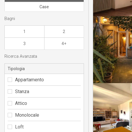
Case
Bagni
1
2
3
4+
Ricerca Avanzata
Tipologia
Appartamento
Stanza
Attico
Monolocale
Loft