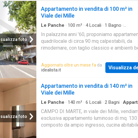
Appartamento in vendita di 100 m² in
Viale dei Mille
Le Panche
·
100
m²
·
4
Locali
·
1
Bagno
·
Appartamento
·
Cantina
In palazzina anni ’60, proponiamo appartame
isualizza foto
quadrilocale di circa 90 mq calpestabili, da
rimodernare, con taglio classico e ambienti b
distribuiti. L’immobile si compone di ingress
cucina abitabile, soggiorno, due camere da let
Aggiornato oltre un mese fa
da
Visualizza de
bagno finestrato e comodo ripostiglio. Tra gli
idealista.it
accessori una cantina nel piano seminterrato
di forza: piccola resede esterna pavimentata,
Appartamento in vendita di 140 m² in
come secondo ingresso indipendente, senza
Viale dei Mille
necessità di passaggio dal condominio
Le Panche
·
140
m²
·
6
Locali
·
2
Bagni
·
Appar
·
Balcone
·
Cantina
·
Riscaldamento
·
Aria condi
CAMPO DI MARTE, in viale dei Mille, vendiam
isualizza foto
esclusiva appartamento luminoso di mq. 130
composto da ampio ingresso, cucina abitabil
soggiorno doppio divisibile, due camere, stud