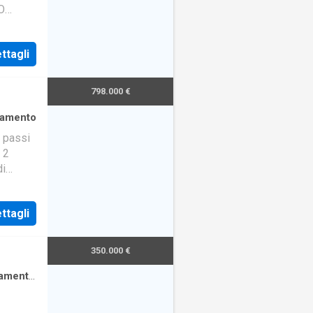
O
zona di
ttagli
798.000 €
tamento
 passi
 2
di
utturaz
ttagli
350.000 €
amento