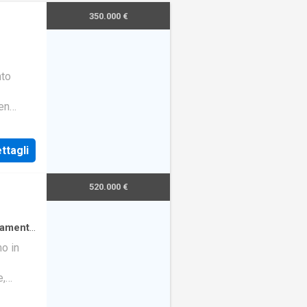
350.000 €
nto
en
o,
to,
ttagli
! Punto
 ideale
520.000 €
tamento
zionata
o in
e,
io, 2