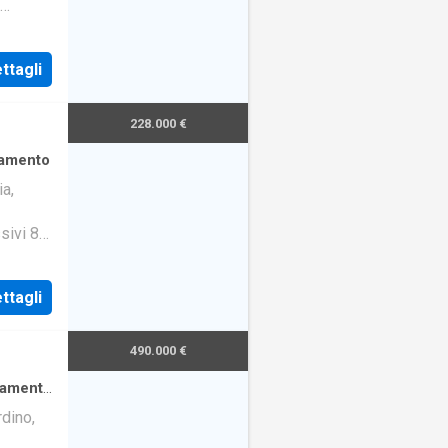
 un
ttagli
228.000 €
amento
ia,
sivi 80
 è
ttagli
490.000 €
tamento
rdino,