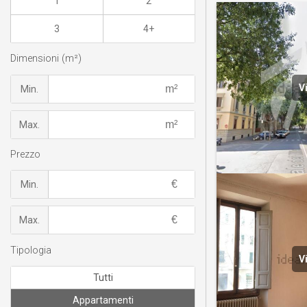
1
2
3
4+
Dimensioni (m²)
V
Min.
Max.
Prezzo
Min.
Max.
Tipologia
V
Tutti
Appartamenti