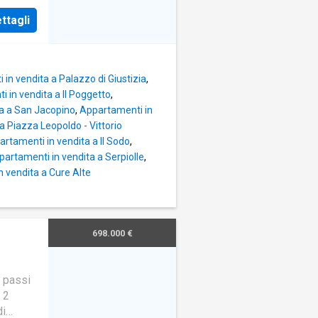
ttagli
in vendita a Palazzo di Giustizia
,
 in vendita a Il Poggetto
,
a a San Jacopino
,
Appartamenti in
a Piazza Leopoldo - Vittorio
rtamenti in vendita a Il Sodo
,
partamenti in vendita a Serpiolle
,
 vendita a Cure Alte
698.000 €
 passi
 2
di