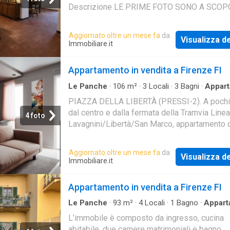
Descrizione LE PRIME FOTO SONO A SCOP
ILLUSTRATIVO. Proponiamo, nella tranquilla 
Serpiolle
Aggiornato oltre un mese fa
da
Visualizza de
Immobiliare.it
Appartamento in vendita a Firenze FI
Le Panche
·
106
m²
·
3
Locali
·
3
Bagni
·
Appar
PIAZZA DELLA LIBERTÀ (PRESSI-2). A pochi
dal centro e dalla fermata della Tramvia Linea
4 foto
Lavagnini/Libertà/San Marco, appartamento 
106mq distribuiti su due livelli in fase di ristr
Aggiornato oltre un mese fa
da
Visualizza de
Immobiliare.it
Appartamento in vendita a Firenze FI
Le Panche
·
93
m²
·
4
Locali
·
1
Bagno
·
Appart
·
Cantina
L’immobile è composto da ingresso, cucina
abitabile, due camere matrimoniali e bagno