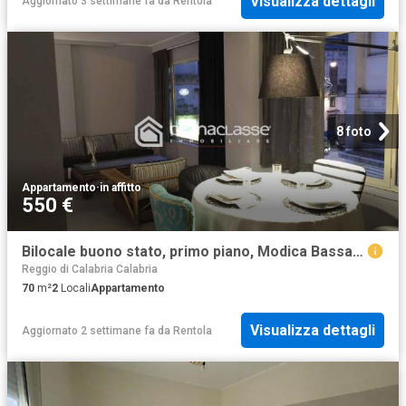
Visualizza dettagli
Aggiornato 3 settimane fa
da
Rentola
8 foto
Appartamento
·
in affitto
550 €
Bilocale buono stato, primo piano, Modica Bassa, Modica
Reggio di Calabria Calabria
70
m²
2
Locali
Appartamento
Visualizza dettagli
Aggiornato 2 settimane fa
da
Rentola