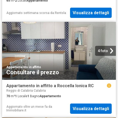
65
m²
2
Locali
Appartamento
Visualizza dettagli
Aggiornato settimana scorsa
da
Rentola
4 foto
Appartamento
·
in affitto
Consultare il prezzo
Appartamento in affitto a Roccella Ionica RC
Reggio di Calabria Calabria
70
m²
1
Locale
1
Bagno
Appartamento
Aggiornato oltre un mese fa
da
Visualizza dettagli
Immobiliare.it