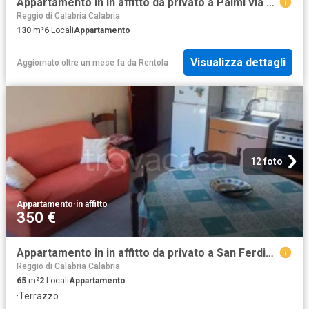
Appartamento in in affitto da privato a Palmi via Rodi, da privato, centrale, cucina abitabile TrovaCasa
Reggio di Calabria Calabria
130
m²
6
Locali
Appartamento
Visualizza dettagli
Aggiornato oltre un mese fa
da
Rentola
12 foto
Appartamento
·
in affitto
350 €
Appartamento in in affitto da privato a San Ferdinando via Milano, 7, terrazzo, da privato, lavatrice TrovaCasa
Reggio di Calabria Calabria
65
m²
2
Locali
Appartamento
·
Terrazzo