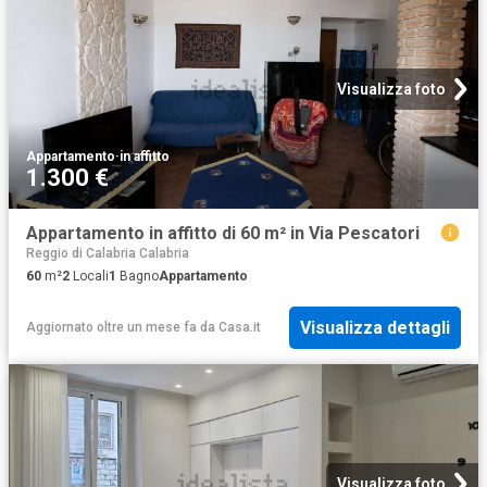
Visualizza foto
Appartamento
·
in affitto
1.300 €
Appartamento in affitto di 60 m² in Via Pescatori
Reggio di Calabria Calabria
60
m²
2
Locali
1
Bagno
Appartamento
Visualizza dettagli
Aggiornato oltre un mese fa
da
Casa.it
Visualizza foto