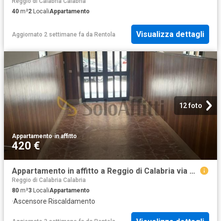
Reggio di Calabria Calabria
40
m²
2
Locali
Appartamento
Visualizza dettagli
Aggiornato 2 settimane fa
da
Rentola
12 foto
Appartamento
·
in affitto
420 €
Appartamento in affitto a Reggio di Calabria via Loreto Trav. Basile, 4, non arredato/vuoto, riscaldamento autonomo, ascensore TrovaCasa
Reggio di Calabria Calabria
80
m²
3
Locali
Appartamento
·
Ascensore
·
Riscaldamento