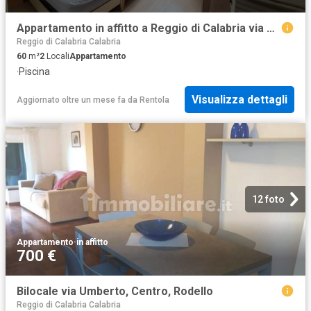
Appartamento in affitto a Reggio di Calabria via Carlo Rosselli, arredato, centrale, lavatrice TrovaCasa
Reggio di Calabria Calabria
60
m²
2
Locali
Appartamento
·
Piscina
Visualizza dettagli
Aggiornato oltre un mese fa
da
Rentola
12 foto
Appartamento
·
in affitto
700 €
Bilocale via Umberto, Centro, Rodello
Reggio di Calabria Calabria