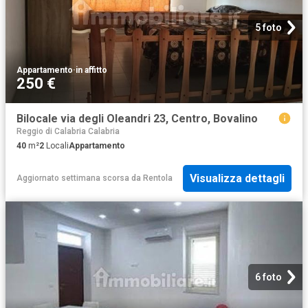
5 foto
Appartamento
·
in affitto
250 €
Bilocale via degli Oleandri 23, Centro, Bovalino
Reggio di Calabria Calabria
40
m²
2
Locali
Appartamento
Visualizza dettagli
Aggiornato settimana scorsa
da
Rentola
6 foto