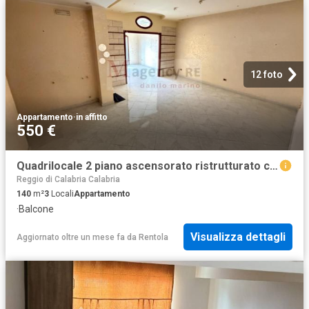
12 foto
Appartamento
·
in affitto
550 €
Quadrilocale 2 piano ascensorato ristrutturato con ecobonus in Via Abate S.Elia
Reggio di Calabria Calabria
140
m²
3
Locali
Appartamento
·
Balcone
Visualizza dettagli
Aggiornato oltre un mese fa
da
Rentola