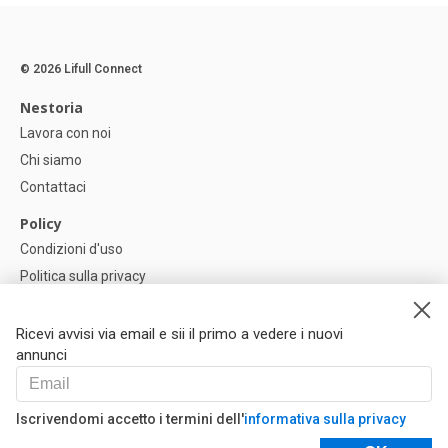
© 2026 Lifull Connect
Nestoria
Lavora con noi
Chi siamo
Contattaci
Policy
Condizioni d'uso
Politica sulla privacy
Política di Cookie
Impostazioni dei cookie
Ricevi avvisi via email e sii il primo a vedere i nuovi
annunci
Help
FAQ
Iscrivendomi accetto i termini dell'
informativa sulla privacy
I Nostri Partner