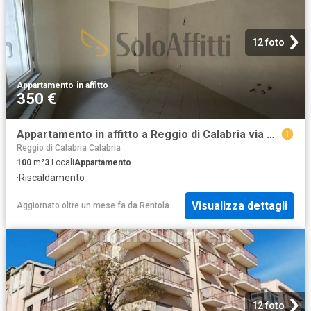
12 foto
Appartamento
·
in affitto
350 €
Appartamento in affitto a Reggio di Calabria via Spirito Santo, non arredato/vuoto, riscaldamento autonomo, ristrutturato TrovaCasa
Reggio di Calabria Calabria
100
m²
3
Locali
Appartamento
·
Riscaldamento
Visualizza dettagli
Aggiornato oltre un mese fa
da
Rentola
12 foto