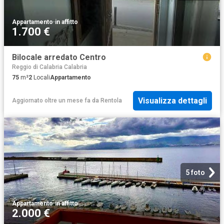
Appartamento
·
in affitto
1.700 €
Bilocale arredato Centro
Reggio di Calabria Calabria
75
m²
2
Locali
Appartamento
Visualizza dettagli
Aggiornato oltre un mese fa
da
Rentola
5 foto
Appartamento
·
in affitto
2.000 €