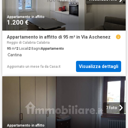
Appartamento
·
in affitto
1.200 €
Appartamento in affitto di 95 m² in Via Aschenez
Reggio di Calabria Calabria
95
m²
2
Locali
2
Bagni
Appartamento
·
Cantina
Visualizza dettagli
Aggiornato un mese fa
da
Casa.it
7 foto
Appartamento
·
in affitto