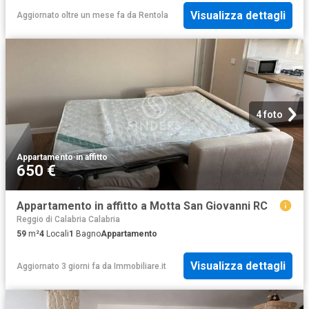
Visualizza dettagli
Aggiornato oltre un mese fa
da
Rentola
4 foto
Appartamento
·
in affitto
650 €
Appartamento in affitto a Motta San Giovanni RC
Reggio di Calabria Calabria
59
m²
4
Locali
1
Bagno
Appartamento
Visualizza dettagli
Aggiornato 3 giorni fa
da
Immobiliare.it