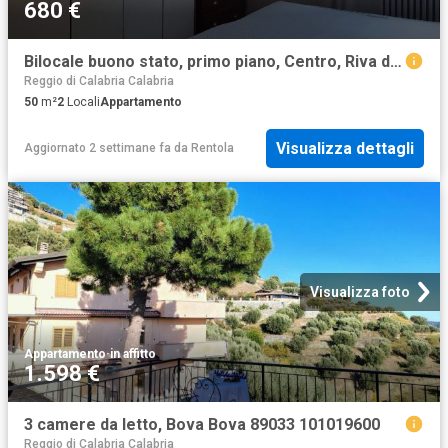
680 €
Bilocale buono stato, primo piano, Centro, Riva del Garda
Reggio di Calabria Calabria
50
m²
2
Locali
Appartamento
Visualizza dettagli
Aggiornato 2 settimane fa
da
Rentola
Visualizza foto
Appartamento
·
in affitto
1.598 €
3 camere da letto, Bova Bova 89033 101019600
Reggio di Calabria Calabria