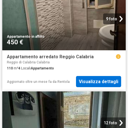
9 foto
Appartamento
·
in affitto
450 €
Appartamento arredato Reggio Calabria
Reggio di Calabria Calabria
110
m²
4
Locali
Appartamento
Visualizza dettagli
Aggiornato oltre un mese fa
da
Rentola
12 foto