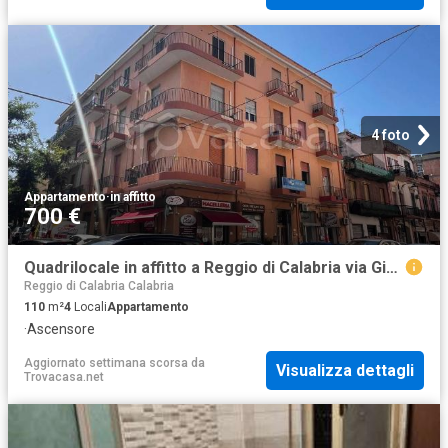
4 foto
Appartamento
·
in affitto
700 €
Quadrilocale in affitto a Reggio di Calabria via Giuseppe de Nava, Pineta Zerbi
Reggio di Calabria Calabria
110
m²
4
Locali
Appartamento
·
Ascensore
Aggiornato settimana scorsa
da
Visualizza dettagli
Trovacasa.net