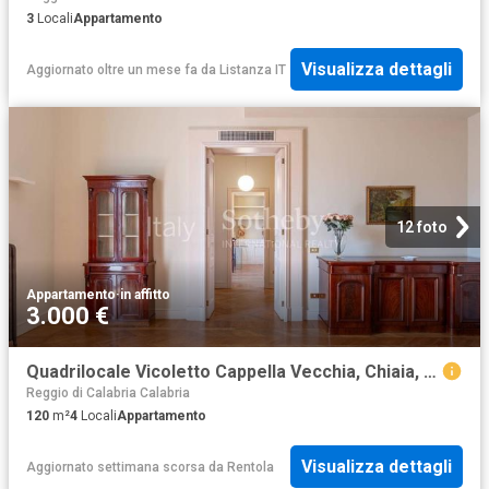
3
Locali
Appartamento
Visualizza dettagli
Aggiornato oltre un mese fa
da
Listanza IT
12 foto
Appartamento
·
in affitto
3.000 €
Quadrilocale Vicoletto Cappella Vecchia, Chiaia, Napoli
Reggio di Calabria Calabria
120
m²
4
Locali
Appartamento
Visualizza dettagli
Aggiornato settimana scorsa
da
Rentola