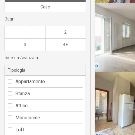
Case
Bagni
1
2
3
4+
Ricerca Avanzata
Tipologia
Appartamento
Stanza
Attico
Monolocale
Loft