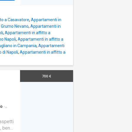
ne un
 da
 primo
n ampio
e e
tto a Casavatore
,
Appartamenti in
 a Grumo Nevano
,
Appartamenti in
li
,
Appartamenti in affitto a
mo Napoli
,
Appartamenti in affitto a
iugliano in Campania
,
Appartamenti
 di Napoli
,
Appartamenti in affitto a
700 €
to
·
aspetti
, ben