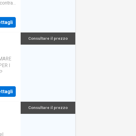
ncontra
poniamo
ttagli
Consultare il prezzo
MARE
ER I
P
ttagli
Consultare il prezzo
el