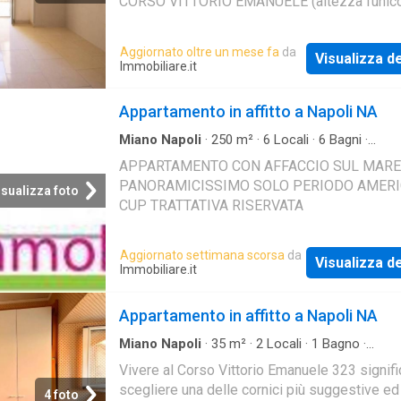
CORSO VITTORIO EMANUELE (altezza funico
centrale)in Via Santa Maria Apparente in affitt
grazioso appartamento arredato
Aggiornato oltre un mese fa
da
Visualizza de
Immobiliare.it
Appartamento in affitto a Napoli NA
Miano Napoli
·
250
m²
·
6
Locali
·
6
Bagni
·
Appartamento
APPARTAMENTO CON AFFACCIO SUL MARE
PANORAMICISSIMO SOLO PERIODO AMER
isualizza foto
CUP TRATTATIVA RISERVATA
Aggiornato settimana scorsa
da
Visualizza de
Immobiliare.it
Appartamento in affitto a Napoli NA
Miano Napoli
·
35
m²
·
2
Locali
·
1
Bagno
·
Appartamento
Vivere al Corso Vittorio Emanuele 323 signifi
scegliere una delle cornici più suggestive ed
4 foto