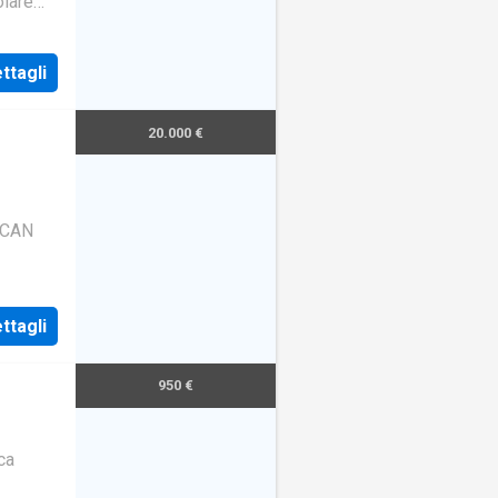
lare
o
ttagli
20.000 €
ICAN
ttagli
950 €
ca