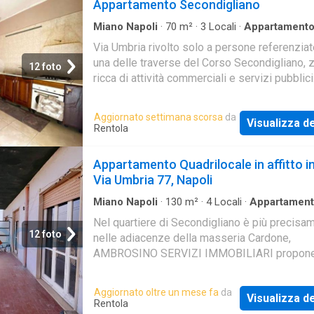
Appartamento Secondigliano
Miano Napoli
·
70
m²
·
3
Locali
·
Appartament
Terrazzo
Via Umbria rivolto solo a persone referenziate
una delle traverse del Corso Secondigliano, 
12 foto
ricca di attività commerciali e servizi pubblici
Proponiamo in locazione un appartamento po
un piano rialzato. L'immobile è di circa 70mq
Aggiornato settimana scorsa
da
Visualizza de
suddivisi in: corridoio, due camere da letto, c
Rentola
bagno con vasca. Completa la soluzione uno
spazioso ripostiglio, un'ampia balconata e te
Appartamento Quadrilocale in affitto i
che rendono ogni ambiente luminoso. Visiona
Via Umbria 77, Napoli
tutti i giorni previo avviso telefonico. Tel. 081
Whatsapp: 081. e
Miano Napoli
·
130
m²
·
4
Locali
·
Appartamen
Balcone
·
Ascensore
Nel quartiere di Secondigliano è più precisa
12 foto
nelle adiacenze della masseria Cardone,
AMBROSINO SERVIZI IMMOBILIARI propone
affitto appartamento sito al 5 °piano con asc
L'appartamento è composta da ingresso in p
Aggiornato oltre un mese fa
da
Visualizza de
disimpegno, cucina con balcone, 1°camera
Rentola