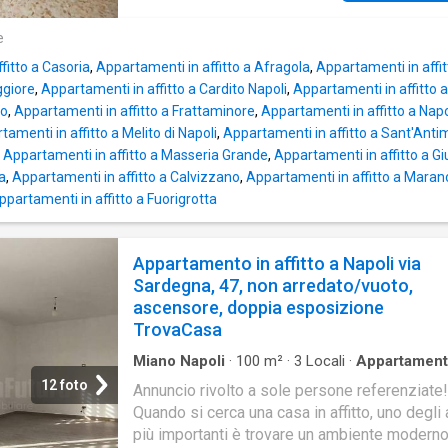
completamente e recentemente ristrutturato,
bagno con piatto doccia. Completa la soluzio
offrendo ambienti moderni, luminosi e pronti
balcone che dona luminosità. Disponibile dal
e
vivere. L’ingresso conduce direttamente in u
agosto. Visionabile tutti i giorni previo avviso
salone con angolo cottura, spazio accoglient
fitto a Casoria
,
Appartamenti in affitto a Afragola
,
Appartamenti in affi
telefonico. Tel. 081. Whatsapp: 081. e
funzionale
ggiore
,
Appartamenti in affitto a Cardito Napoli
,
Appartamenti in affitto
no
,
Appartamenti in affitto a Frattaminore
,
Appartamenti in affitto a Napo
tamenti in affitto a Melito di Napoli
,
Appartamenti in affitto a Sant'Anti
,
Appartamenti in affitto a Masseria Grande
,
Appartamenti in affitto a G
ca
,
Appartamenti in affitto a Calvizzano
,
Appartamenti in affitto a Marano
ppartamenti in affitto a Fuorigrotta
Appartamento in affitto a Napoli via
Sardegna, 47, non arredato/vuoto,
ascensore, doppia esposizione
TrovaCasa
Miano Napoli
·
100
m²
·
3
Locali
·
Appartamen
Ascensore
12 foto
Annuncio rivolto a sole persone referenziate!
Quando si cerca una casa in affitto, uno degli 
più importanti è trovare un ambiente moderno