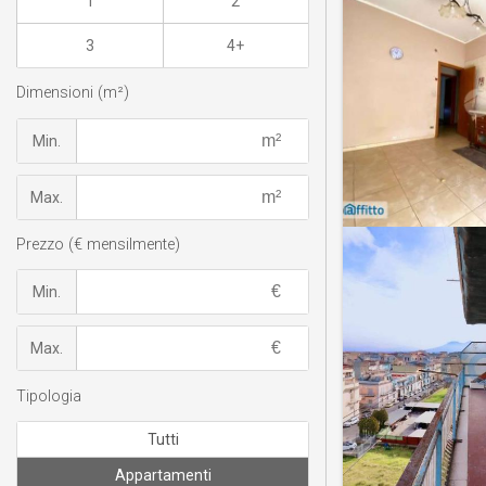
1
2
3
4+
Dimensioni (m²)
Min.
Max.
Prezzo (€ mensilmente)
Min.
Max.
Tipologia
Tutti
Appartamenti