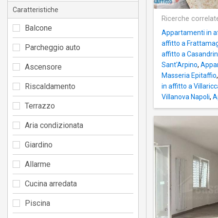
Caratteristiche
Ricerche correlat
Balcone
Appartamenti in af
affitto a Frattama
Parcheggio auto
affitto a Casandri
Sant'Arpino
,
Appar
Ascensore
Masseria Epitaffio
Riscaldamento
in affitto a Villaric
Villanova Napoli
,
A
Terrazzo
Aria condizionata
Giardino
Allarme
Cucina arredata
Piscina