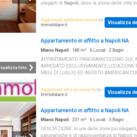
eleganti di
Napoli
, dove la storia della città i
uno scorcio di panorama davvero unico. Pro
Aggiornato settimana scorsa
da
Visualizza de
Immobiliare.it
Appartamento in affitto a Napoli NA
Miano Napoli
·
180
m²
·
6
Locali
·
2
Bagni
·
Appartamento
APPARTAMENTO PANORAMICISSIMO SUL 
ARREDATO ESCLUSIVAMENTE LOCAZIONE P
isualizza foto
MESI DI LUGLIO ED AGOSTO AMERICAN CU
Aggiornato oltre un mese fa
da
Visualizza de
Immobiliare.it
Appartamento in affitto a Napoli NA
Miano Napoli
·
231
m²
·
6
Locali
·
3
Bagni
·
Appartamento
DESCRIZIONE: In una delle zone più eleganti,
panoramiche e di rappresentanza di Napoli, n