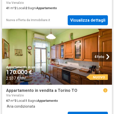
Via Venalzio
41
m²
2
Locali
2
Bagni
Appartamento
Visualizza dettagli
Nuova offerta
da
Immobiliare.it
4 foto
Appartamento
·
in vendita
170.000 €
NUOVO
2.537 €/m²
Appartamento in vendita a Torino TO
Via Venalzio
67
m²
3
Locali
1
Bagno
Appartamento
·
Aria condizionata