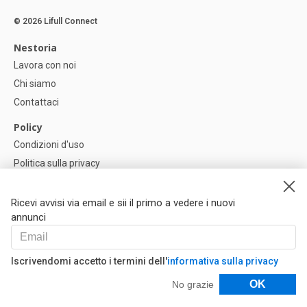
© 2026 Lifull Connect
Nestoria
Lavora con noi
Chi siamo
Contattaci
Policy
Condizioni d'uso
Politica sulla privacy
Política di Cookie
Impostazioni dei cookie
Ricevi avvisi via email e sii il primo a vedere i nuovi
annunci
Help
FAQ
Iscrivendomi accetto i termini dell'
informativa sulla privacy
I Nostri Partner
Filtri
OK
No grazie