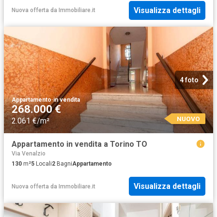
Visualizza dettagli
Nuova offerta
da
Immobiliare.it
4 foto
Appartamento
·
in vendita
268.000 €
NUOVO
2.061 €/m²
Appartamento in vendita a Torino TO
Via Venalzio
130
m²
5
Locali
2
Bagni
Appartamento
Visualizza dettagli
Nuova offerta
da
Immobiliare.it