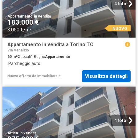
4 foto
Appartamento
·
in vendita
183.000 €
NUOVO
3.050 €/m²
Appartamento in vendita a Torino TO
Via Venalzio
60
m²
2
Locali
1
Bagno
Appartamento
·
Parcheggio auto
Visualizza dettagli
Nuova offerta
da
Immobiliare.it
4 foto
Attico
·
in vendita