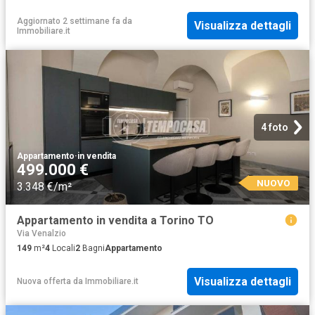
Aggiornato 2 settimane fa
da
Visualizza dettagli
Immobiliare.it
4 foto
Appartamento
·
in vendita
499.000 €
NUOVO
3.348 €/m²
Appartamento in vendita a Torino TO
Via Venalzio
149
m²
4
Locali
2
Bagni
Appartamento
Visualizza dettagli
Nuova offerta
da
Immobiliare.it