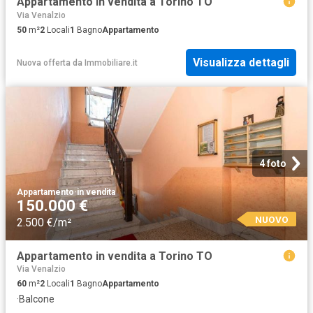
Appartamento in vendita a Torino TO
Via Venalzio
50
m²
2
Locali
1
Bagno
Appartamento
Visualizza dettagli
Nuova offerta
da
Immobiliare.it
4 foto
Appartamento
·
in vendita
150.000 €
NUOVO
2.500 €/m²
Appartamento in vendita a Torino TO
Via Venalzio
60
m²
2
Locali
1
Bagno
Appartamento
·
Balcone