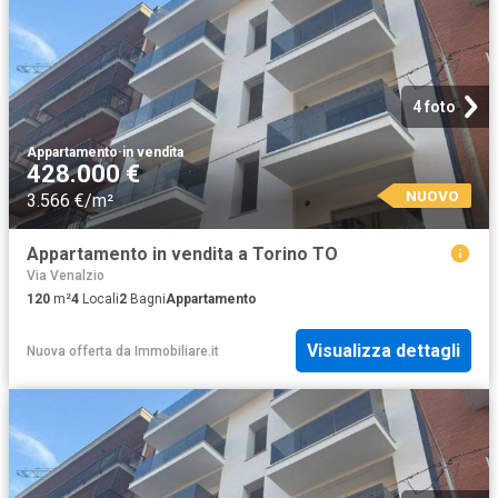
4 foto
Appartamento
·
in vendita
428.000 €
NUOVO
3.566 €/m²
Appartamento in vendita a Torino TO
Via Venalzio
120
m²
4
Locali
2
Bagni
Appartamento
Visualizza dettagli
Nuova offerta
da
Immobiliare.it