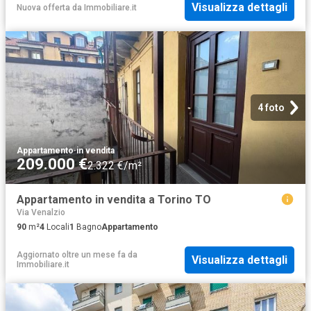
Visualizza dettagli
Nuova offerta
da
Immobiliare.it
4 foto
Appartamento
·
in vendita
209.000 €
2.322 €/m²
Appartamento in vendita a Torino TO
Via Venalzio
90
m²
4
Locali
1
Bagno
Appartamento
Aggiornato oltre un mese fa
da
Visualizza dettagli
Immobiliare.it