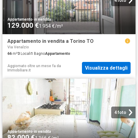
4 foto
Appartamento
·
in vendita
129.000 €
1.954 €/m²
Appartamento in vendita a Torino TO
Via Venalzio
66
m²
3
Locali
1
Bagno
Appartamento
Aggiornato oltre un mese fa
da
Visualizza dettagli
Immobiliare.it
4 foto
Appartamento
·
in vendita
82.000 €