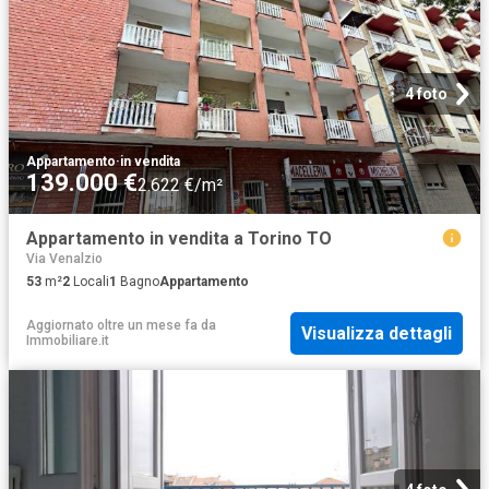
4 foto
Appartamento
·
in vendita
139.000 €
2.622 €/m²
Appartamento in vendita a Torino TO
Via Venalzio
53
m²
2
Locali
1
Bagno
Appartamento
Aggiornato oltre un mese fa
da
Visualizza dettagli
Immobiliare.it