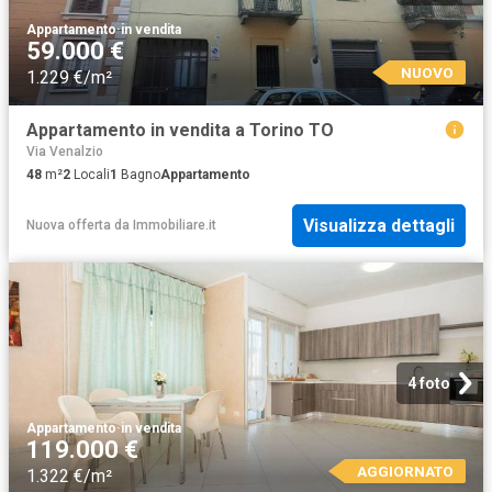
Appartamento
·
in vendita
59.000 €
NUOVO
1.229 €/m²
Appartamento in vendita a Torino TO
Via Venalzio
48
m²
2
Locali
1
Bagno
Appartamento
Visualizza dettagli
Nuova offerta
da
Immobiliare.it
4 foto
Appartamento
·
in vendita
119.000 €
AGGIORNATO
1.322 €/m²