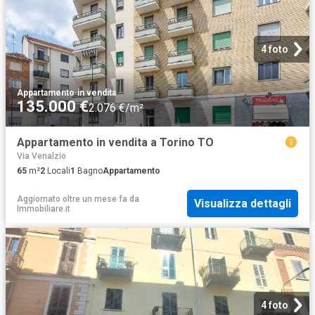
4 foto
Appartamento
·
in vendita
135.000 €
2.076 €/m²
Appartamento in vendita a Torino TO
Via Venalzio
65
m²
2
Locali
1
Bagno
Appartamento
Aggiornato oltre un mese fa
da
Visualizza dettagli
Immobiliare.it
4 foto