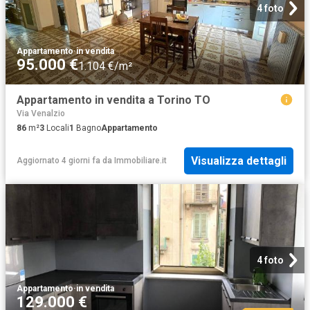
4 foto
Appartamento
·
in vendita
95.000 €
1.104 €/m²
Appartamento in vendita a Torino TO
Via Venalzio
86
m²
3
Locali
1
Bagno
Appartamento
Visualizza dettagli
Aggiornato 4 giorni fa
da
Immobiliare.it
4 foto
Appartamento
·
in vendita
129.000 €