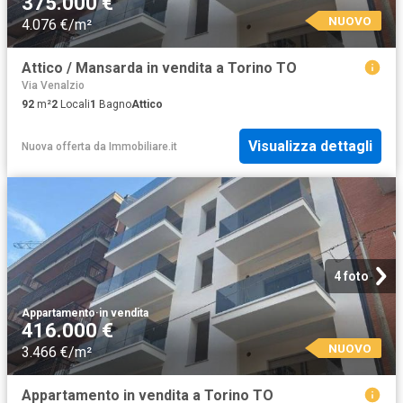
375.000 €
NUOVO
4.076 €/m²
Attico / Mansarda in vendita a Torino TO
Via Venalzio
92
m²
2
Locali
1
Bagno
Attico
Visualizza dettagli
Nuova offerta
da
Immobiliare.it
4 foto
Appartamento
·
in vendita
416.000 €
NUOVO
3.466 €/m²
Appartamento in vendita a Torino TO