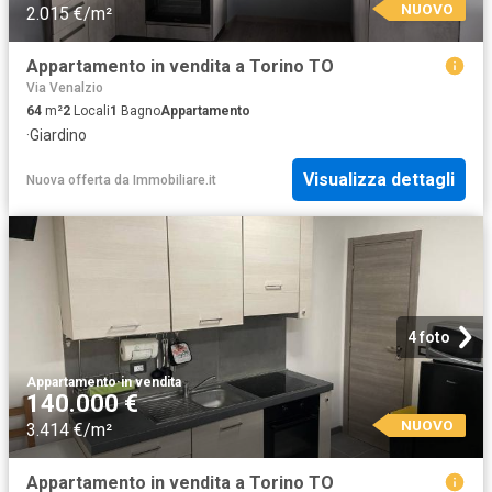
NUOVO
2.015 €/m²
Appartamento in vendita a Torino TO
Via Venalzio
64
m²
2
Locali
1
Bagno
Appartamento
·
Giardino
Visualizza dettagli
Nuova offerta
da
Immobiliare.it
4 foto
Appartamento
·
in vendita
140.000 €
NUOVO
3.414 €/m²
Appartamento in vendita a Torino TO