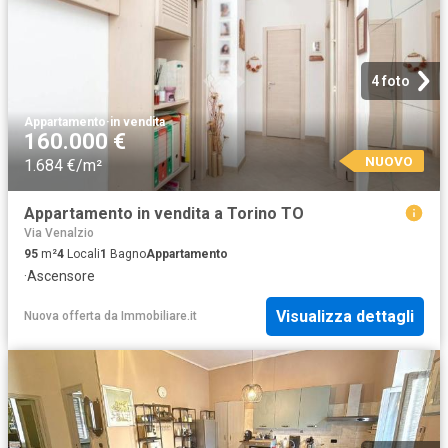
4 foto
Appartamento
·
in vendita
160.000 €
NUOVO
1.684 €/m²
Appartamento in vendita a Torino TO
Via Venalzio
95
m²
4
Locali
1
Bagno
Appartamento
·
Ascensore
Visualizza dettagli
Nuova offerta
da
Immobiliare.it