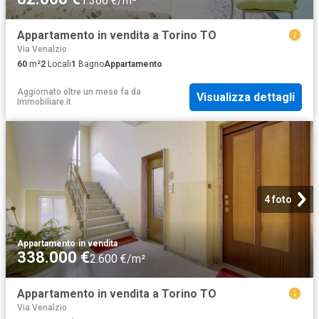
1.366 €/m²
Appartamento in vendita a Torino TO
Via Venalzio
60
m²
2
Locali
1
Bagno
Appartamento
Aggiornato oltre un mese fa
da
Visualizza dettagli
Immobiliare.it
4 foto
Appartamento
·
in vendita
338.000 €
2.600 €/m²
Appartamento in vendita a Torino TO
Via Venalzio