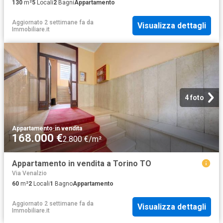
130
m²
5
Locali
2
Bagni
Appartamento
Aggiornato 2 settimane fa
da
Visualizza dettagli
Immobiliare.it
4 foto
Appartamento
·
in vendita
168.000 €
2.800 €/m²
Appartamento in vendita a Torino TO
Via Venalzio
60
m²
2
Locali
1
Bagno
Appartamento
Aggiornato 2 settimane fa
da
Visualizza dettagli
Immobiliare.it