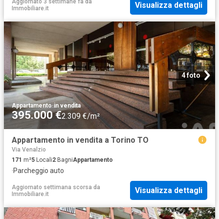
Aggiornato 3 settimane fa
da
Visualizza dettagli
Immobiliare.it
4 foto
Appartamento
·
in vendita
395.000 €
2.309 €/m²
Appartamento in vendita a Torino TO
Via Venalzio
171
m²
5
Locali
2
Bagni
Appartamento
·
Parcheggio auto
Aggiornato settimana scorsa
da
Visualizza dettagli
Immobiliare.it