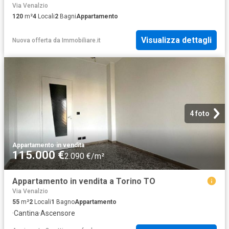
Via Venalzio
120
m²
4
Locali
2
Bagni
Appartamento
Visualizza dettagli
Nuova offerta
da
Immobiliare.it
4 foto
Appartamento
·
in vendita
115.000 €
2.090 €/m²
Appartamento in vendita a Torino TO
Via Venalzio
55
m²
2
Locali
1
Bagno
Appartamento
·
Cantina
·
Ascensore