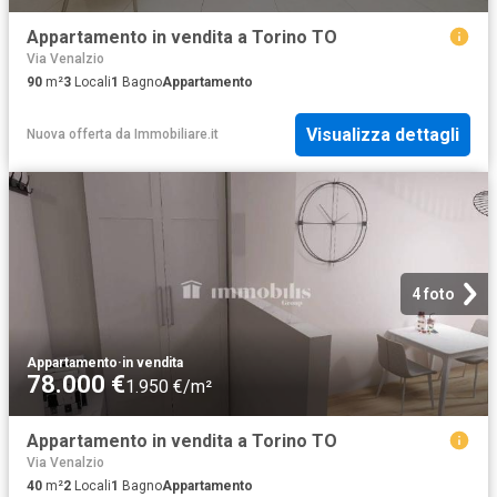
Appartamento in vendita a Torino TO
Via Venalzio
90
m²
3
Locali
1
Bagno
Appartamento
Visualizza dettagli
Nuova offerta
da
Immobiliare.it
4 foto
Appartamento
·
in vendita
78.000 €
1.950 €/m²
Appartamento in vendita a Torino TO
Via Venalzio
40
m²
2
Locali
1
Bagno
Appartamento