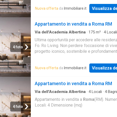
appartamen
Visualizza de
Nuova offerta
da
Immobiliare.it
Appartamento in vendita a Roma RM
Via dell'Academia Albertina
·
175
m²
·
4
Locali
Bagni
·
Appartamento
Ultima opportunità per accedere alle residen
Fo. Ro Living. Non perdere l’occasione di viv
4 foto
progetto iconico, sostenibile e profondamen
connesso con la natura. Quadrilocale situato 
Visualizza de
Nuova offerta
da
Immobiliare.it
Appartamento in vendita a Roma RM
Via dell'Academia Albertina
·
4
Locali
·
4
Bagn
Appartamento
Appartamento in vendita a
Roma
(RM). Nume
Locali: 4 Dimensione (mq)
4 foto