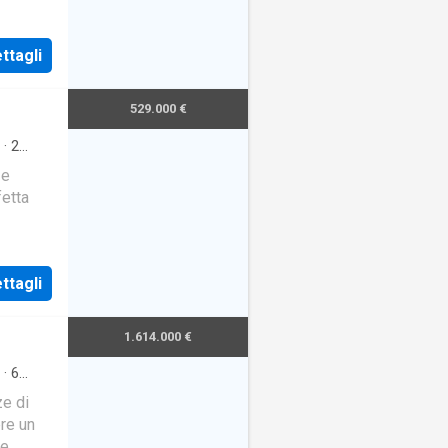
ttagli
529.000 €
·
2
 e
fetta
o in
ttagli
1.614.000 €
·
6
ze di
ere un
te