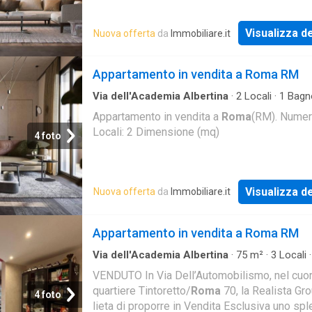
Visualizza de
Nuova offerta
da
Immobiliare.it
Appartamento in vendita a Roma RM
Via dell'Academia Albertina
·
2
Locali
·
1
Bagn
Appartamento
Appartamento in vendita a
Roma
(RM). Nume
Locali: 2 Dimensione (mq)
4 foto
Visualizza de
Nuova offerta
da
Immobiliare.it
Appartamento in vendita a Roma RM
Via dell'Academia Albertina
·
75
m²
·
3
Locali
Bagno
·
Appartamento
VENDUTO In Via Dell’Automobilismo, nel cuor
quartiere Tintoretto/
Roma
70, la Realista Gr
4 foto
lieta di proporre in Vendita Esclusiva uno sp