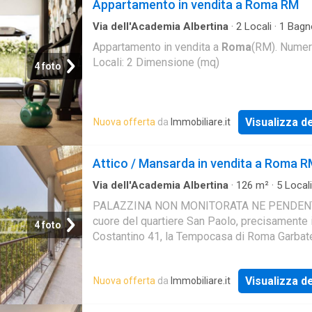
Appartamento in vendita a Roma RM
Via dell'Academia Albertina
·
2
Locali
·
1
Bagn
Appartamento
Appartamento in vendita a
Roma
(RM). Nume
Locali: 2 Dimensione (mq)
4 foto
Visualizza de
Nuova offerta
da
Immobiliare.it
Attico / Mansarda in vendita a Roma 
Via dell'Academia Albertina
·
126
m²
·
5
Locali
Bagno
·
Attico
PALAZZINA NON MONITORATA NE PENDENT
cuore del quartiere San Paolo, precisamente 
4 foto
Costantino 41, la Tempocasa di Roma Garbate
lieta di proporre in esclusiva la vendita di un
cinq
Visualizza de
Nuova offerta
da
Immobiliare.it