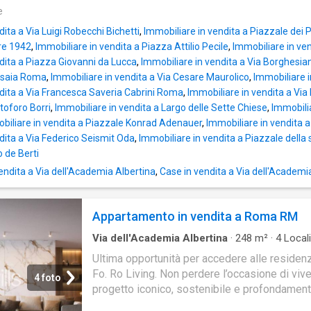
e
ita a Via Luigi Robecchi Bichetti
,
Immobiliare in vendita a Piazzale dei P
re 1942
,
Immobiliare in vendita a Piazza Attilio Pecile
,
Immobiliare in ve
dita a Piazza Giovanni da Lucca
,
Immobiliare in vendita a Via Borghesi
ssaia Roma
,
Immobiliare in vendita a Via Cesare Maurolico
,
Immobiliare i
dita a Via Francesca Saveria Cabrini Roma
,
Immobiliare in vendita a Via
toforo Borri
,
Immobiliare in vendita a Largo delle Sette Chiese
,
Immobilia
biliare in vendita a Piazzale Konrad Adenauer
,
Immobiliare in vendita
dita a Via Federico Seismit Oda
,
Immobiliare in vendita a Piazzale della
o de Berti
ndita a Via dell'Academia Albertina
,
Case in vendita a Via dell'Academi
Appartamento in vendita a Roma RM
Via dell'Academia Albertina
·
248
m²
·
4
Locali
Bagni
·
Appartamento
Ultima opportunità per accedere alle residen
Fo. Ro Living. Non perdere l’occasione di viv
4 foto
progetto iconico, sostenibile e profondamen
connesso con la natura. Ampio e luminoso