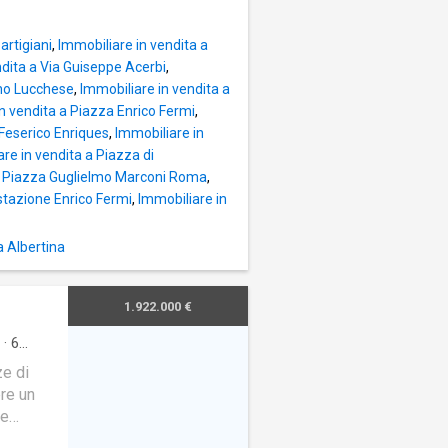
artigiani
,
Immobiliare in vendita a
ndita a Via Guiseppe Acerbi
,
ano Lucchese
,
Immobiliare in vendita a
n vendita a Piazza Enrico Fermi
,
 Feserico Enriques
,
Immobiliare in
re in vendita a Piazza di
 a Piazza Guglielmo Marconi Roma
,
 stazione Enrico Fermi
,
Immobiliare in
a Albertina
1.922.000 €
·
6
ze di
ere un
te