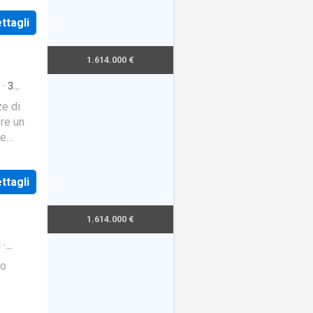
ttagli
1.614.000 €
·
3
ze di
ere un
te
al dec
ttagli
1.614.000 €
i
·
ro