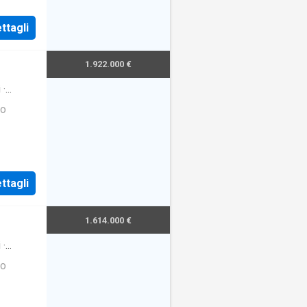
ttagli
1.922.000 €
i
·
ro
ttagli
1.614.000 €
i
·
ro