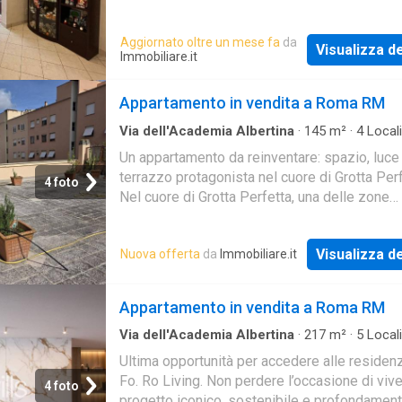
trilocale finemente ristrutturato, sito al prim
Aggiornato oltre un mese fa
da
Visualizza de
Immobiliare.it
Appartamento in vendita a Roma RM
Via dell'Academia Albertina
·
145
m²
·
4
Locali
Bagni
·
Appartamento
·
Terrazzo
Un appartamento da reinventare: spazio, luce
terrazzo protagonista nel cuore di Grotta Per
4 foto
Nel cuore di Grotta Perfetta, una delle zone
residenziali più richieste di Roma, proponiam
vendit
Visualizza de
Nuova offerta
da
Immobiliare.it
Appartamento in vendita a Roma RM
Via dell'Academia Albertina
·
217
m²
·
5
Locali
Bagni
·
Appartamento
Ultima opportunità per accedere alle residen
Fo. Ro Living. Non perdere l’occasione di viv
4 foto
progetto iconico, sostenibile e profondamen