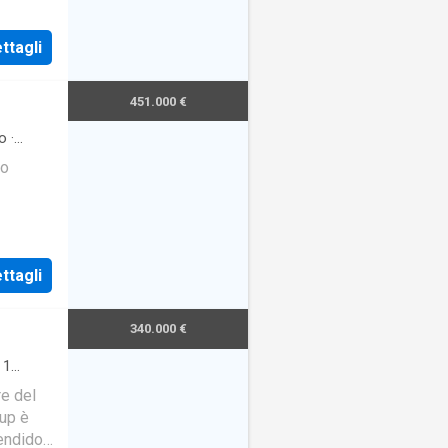
ttagli
451.000 €
o
·
ro
ttagli
340.000 €
·
1
e del
oup è
lendido