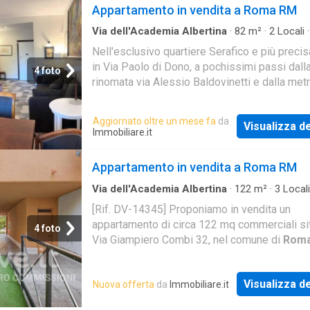
Appartamento in vendita a Roma RM
Via dell'Academia Albertina
·
82
m²
·
2
Locali
Bagno
·
Appartamento
Nell'esclusivo quartiere Serafico e più prec
in Via Paolo di Dono, a pochissimi passi dall
4 foto
rinomata via Alessio Baldovinetti e dalla metr
all’interno di uno splendido comprensorio con
Aggiornato oltre un mese fa
da
Visualizza de
Immobiliare.it
Appartamento in vendita a Roma RM
Via dell'Academia Albertina
·
122
m²
·
3
Locali
Bagni
·
Appartamento
·
Ascensore
[Rif. DV-14345] Proponiamo in vendita un
appartamento di circa 122 mq commerciali sit
4 foto
Via Giampiero Combi 32, nel comune di
Rom
al quarto piano di una palazzina con ascensor
L'immobi
Visualizza de
Nuova offerta
da
Immobiliare.it