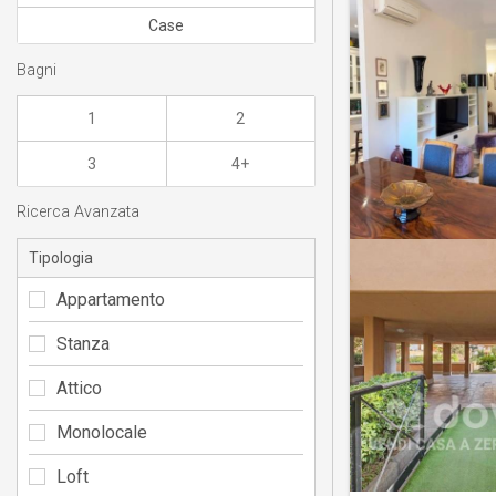
Case
Bagni
1
2
3
4+
Ricerca Avanzata
Tipologia
Appartamento
Stanza
Attico
Monolocale
Loft