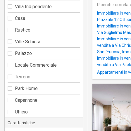
Ricerche correlat
Villa Indipendente
Immobiliare in vend
Casa
Piazzale 12 Ottob
Immobiliare in ven
Rustico
Via Guglielmo Ma
Immobiliare in ven
Ville Schiera
vendita a Via Chris
Sant'Eurosia
,
Immo
Palazzo
Immobiliare in ven
Locale Commerciale
vendita a Via Paol
Appartamenti in ve
Terreno
Park Home
Capannone
Ufficio
Caratteristiche