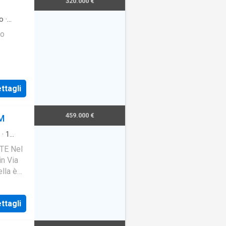
320.000 €
o
·
ro
ttagli
459.000 €
RM
·
1
E Nel
in Via
lla è
 ampio
ttagli