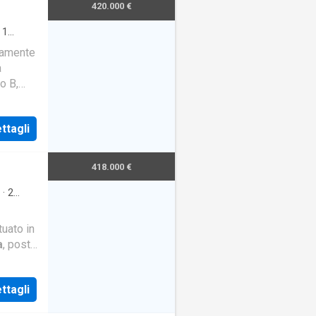
420.000 €
·
1
isamente
a
o B,
 gi
ttagli
418.000 €
·
2
uato in
a
, posto
e.
ttagli