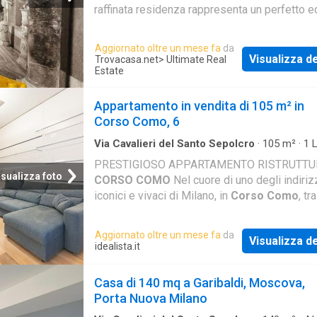
raffinata residenza rappresenta un perfetto eq
tra charme storico e design contemporaneo.
All'interno di un caratteristico edificio storico
Aggiornato oltre un mese fa
da
ringhiera, si trova questa raffinata residenza 
Visualizza de
Trovacasa.net
> Ultimate Real
mq, completamente ristrutturata e caratterizz
Estate
un design ricercato e contemporaneo.
L'appartamento è stato progettato con grand
Appartamento in vendita di 105 m² in
attenzione ai dettagli e alla qualità dei materia
Corso Como, 6
creando ambienti eleganti e perfettamente
Via Cavalieri del Santo Sepolcro
·
105
m²
·
1
L
funzionali. La zona living accoglie un soggio
2
Bagni
·
Appartamento
PRESTIGIOSO APPARTAMENTO RISTRUTTU
cucina a vista realizzata su misura, dove finit
isualizza foto
CORSO COMO
Nel cuore di uno degli indiriz
pregio e scelte stilistiche originali donano
iconici e vivaci di Milano, in
Corso Como
, tra
personalità e carattere all'intera abitazione. L
quartieri di Porta Nuova, Moscova e Garibaldi
camera da letto matrimoniale affaccia dirett
proponiamo in vendita un elegante appartame
su
Corso Como
, regalando una vista privileg
Aggiornato oltre un mese fa
da
Visualizza de
circa 105 mq situato al quarto piano di uno st
una delle vie più iconiche della città. A compl
idealista.it
signorile
zona notte troviamo una pratica cabina armad
comodo ripostiglio, elementi particolarmente
Casa di 140 mq a Garibaldi, Moscova,
apprezzati in una
Porta Nuova Milano