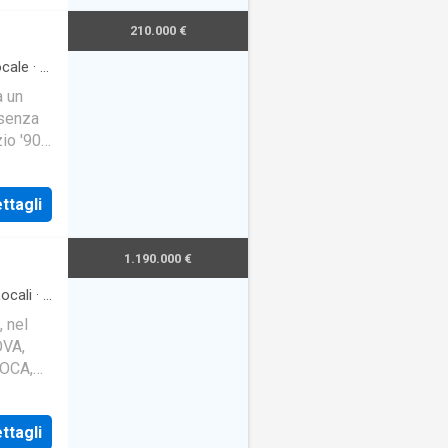
210.000 €
cale
·
1
a un
 senza
zio '900
senta
ttagli
1.190.000 €
ocali
·
3
, nel
OVA,
POCA,
MINOSO
ttagli