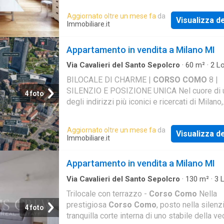
accolti da
Aggiornato oltre un mese fa
da
Visualizza de
Immobiliare.it
Appartamento in vendita a Milano MI
Via Cavalieri del Santo Sepolcro
·
60
m²
·
2
Lo
Bagno
·
Appartamento
BILOCALE DI CHARME |
CORSO COMO
8 |
SILENZIO E POSIZIONE UNICA Nel cuore di 
4 foto
degli indirizzi più iconici e ricercati di Milano,
proponiamo in vendita elegante bilocale in fa
completa ristrutt
Aggiornato oltre un mese fa
da
Visualizza de
Immobiliare.it
Appartamento in vendita a Milano MI
Via Cavalieri del Santo Sepolcro
·
130
m²
·
3
L
Bagno
·
Appartamento
·
Terrazzo
Trilocale con terrazzo -
Corso Como
Nella
prestigiosa
Corso Como
, posto nella silenz
4 foto
tranquilla corte interna di uno stabile della ve