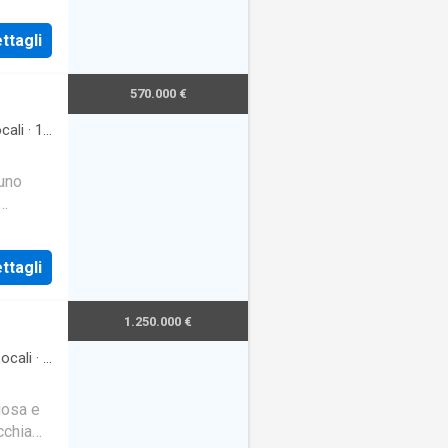
ttagli
570.000 €
cali
·
1
uno
se di
ttagli
1.250.000 €
ocali
·
1
iosa e
cchia