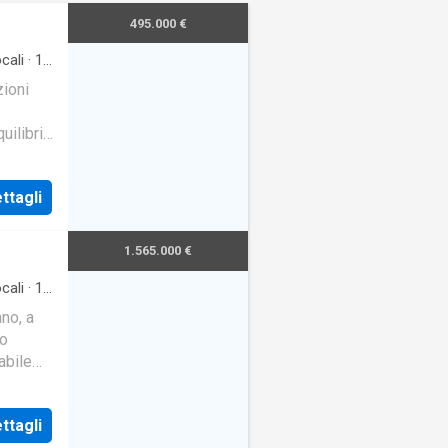
495.000 €
cali
·
1
zioni
uilibrio
ll'inte
ttagli
1.565.000 €
cali
·
1
no, a
so
abile
tineri
ttagli