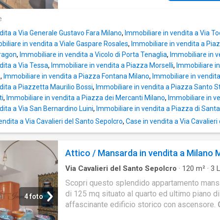
e
dita a Via Generale Gustavo Fara Milano
,
Immobiliare in vendita a Via To
iliare in vendita a Viale Gaspare Rosales
,
Immobiliare in vendita a Pia
Dragon
,
Immobiliare in vendita a Vicolo di Porta Tenaglia
,
Immobiliare in ve
dita a Via Tessa
,
Immobiliare in vendita a Piazza Morselli
,
Immobiliare i
o
,
Immobiliare in vendita a Piazza Fontana Milano
,
Immobiliare in vendit
dita a Piazzetta Maurilio Bossi
,
Immobiliare in vendita a Piazza Santo 
ti
,
Immobiliare in vendita a Piazza dei Mercanti Milano
,
Immobiliare in ve
dita a Via San Bernardino Luini
,
Immobiliare in vendita a Piazza di Santa
ndita a Via Cavalieri del Santo Sepolcro
,
Case in vendita a Via Cavalieri
Attico / Mansarda in vendita a Milano 
Via Cavalieri del Santo Sepolcro
·
120
m²
·
3
L
Bagni
·
Attico
·
Ascensore
Scopri questo splendido appartamento mans
di 125 mq situato al quarto ed ultimo piano di
4 foto
affascinante edificio storico con ascensore.
Como
12. Immerso nel cuore di Porta Nuova