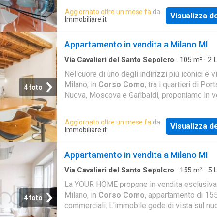
Aggiornato oltre un mese fa
da
Visualizza de
Immobiliare.it
Appartamento in vendita a Milano MI
Via Cavalieri del Santo Sepolcro
·
105
m²
·
2
L
Bagni
·
Appartamento
Nel cuore di uno degli indirizzi più iconici e vi
Milano, in
Corso Como
, tra i quartieri di Port
4 foto
Nuova, Moscova e Garibaldi, proponiamo in v
un elegante appartamento di circa 105 mq sit
Aggiornato oltre un mese fa
da
Visualizza de
Immobiliare.it
Appartamento in vendita a Milano MI
Via Cavalieri del Santo Sepolcro
·
155
m²
·
5
L
Bagni
·
Appartamento
La YOUR HOME propone in vendita esclusiva
Milano, in
Corso Como
, appartamento di 15
4 foto
commerciali. L'immobile gode di vista sul nu
skyline di Porta Nuova. All'ingresso siamo su