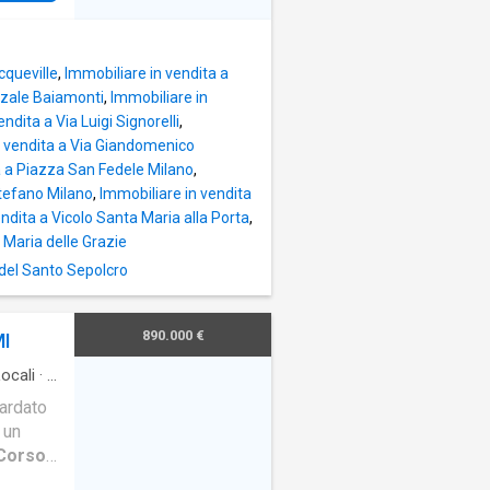
cqueville
,
Immobiliare in vendita a
zzale Baiamonti
,
Immobiliare in
ndita a Via Luigi Signorelli
,
n vendita a Via Giandomenico
a a Piazza San Fedele Milano
,
Stefano Milano
,
Immobiliare in vendita
ndita a Vicolo Santa Maria alla Porta
,
 Maria delle Grazie
 del Santo Sepolcro
890.000 €
MI
ocali
·
2
ardato
 un
Corso
, questo