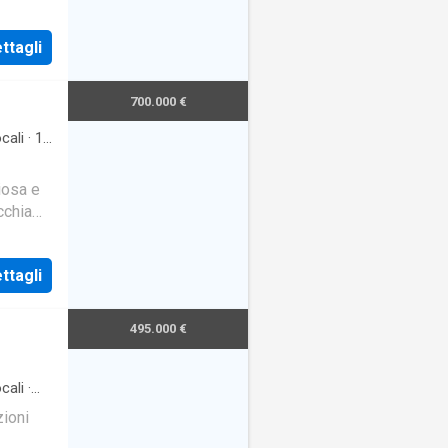
e
ttagli
700.000 €
cali
·
1
iosa e
cchia
e
ttagli
495.000 €
cali
·
zioni