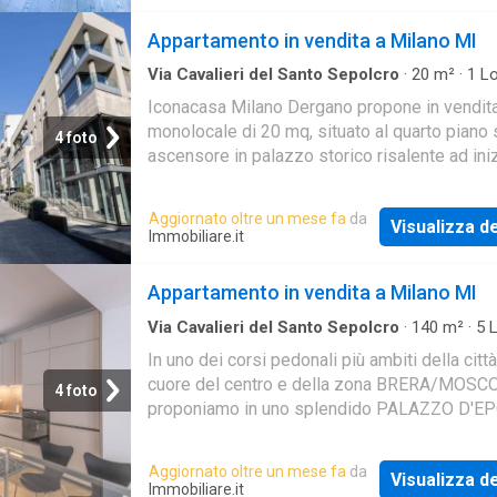
Appartamento in vendita a Milano MI
Via Cavalieri del Santo Sepolcro
·
20
m²
·
1
Lo
Bagno
·
Appartamento
Iconacasa Milano Dergano propone in vendit
monolocale di 20 mq, situato al quarto piano
4 foto
ascensore in palazzo storico risalente ad ini
in Via
Corso Como
8. L'appartamento si pre
Aggiornato oltre un mese fa
da
Visualizza de
Immobiliare.it
Appartamento in vendita a Milano MI
Via Cavalieri del Santo Sepolcro
·
140
m²
·
5
L
Bagni
·
Appartamento
·
Ascensore
In uno dei corsi pedonali più ambiti della città
cuore del centro e della zona BRERA/MOSC
4 foto
proponiamo in uno splendido PALAZZO D'E
con ascensore e servizio di portineria, LU
QUADRI
Aggiornato oltre un mese fa
da
Visualizza de
Immobiliare.it