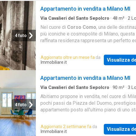
Appartamento in vendita a Milano MI
Via Cavalieri del Santo Sepolcro
·
48
m²
·
2
Lo
Bagno
·
Appartamento
Nel cuore di
Corso Como
, una delle destina
più iconiche e cosmopolite di Milano, questa
4 foto
raffinata residenza rappresenta un perfetto eq
tra charme storico e design contemporaneo. A
Aggiornato oltre un mese fa
da
Visualizza de
Immobiliare.it
Appartamento in vendita a Milano MI
Via Cavalieri del Santo Sepolcro
·
90
m²
·
3
Lo
Bagno
·
Appartamento
·
Ascensore
Abitiamo propone in vendita, nel cuore di Mila
pochi passi da Piazza del Duomo, prestigio
4 foto
appartamento posto all’ultimo piano di uno st
d’epoca dotato di ascensore e servizio di por
Aggiornato 2 settimane fa
da
Visualizza de
Immobiliare.it