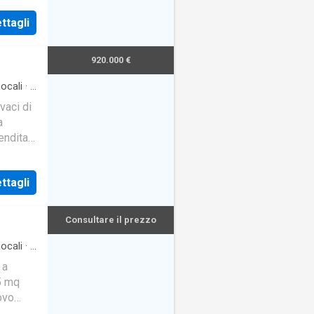
ttagli
920.000 €
ocali
·
2
vaci di
a
endita
ttagli
Consultare il prezzo
ocali
·
2
 a
5 mq
ovo
bito