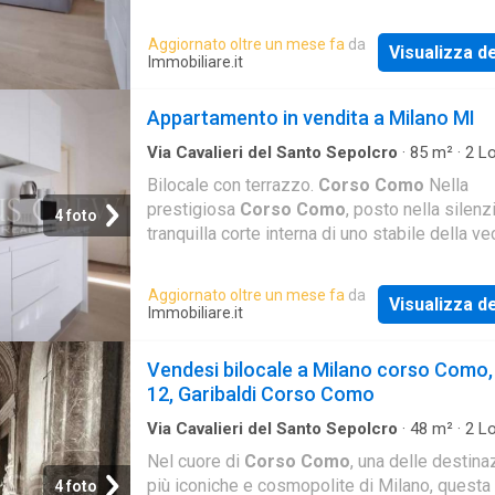
Milano, proponiamo in vendita un affascinant
trilocal
Aggiornato oltre un mese fa
da
Visualizza de
Immobiliare.it
Appartamento in vendita a Milano MI
Via Cavalieri del Santo Sepolcro
·
85
m²
·
2
Lo
Bagno
·
Appartamento
·
Terrazzo
Bilocale con terrazzo.
Corso Como
Nella
prestigiosa
Corso Como
, posto nella silenz
4 foto
tranquilla corte interna di uno stabile della ve
Milano, proponiamo in vendita un affascinant
bilocale
Aggiornato oltre un mese fa
da
Visualizza de
Immobiliare.it
Vendesi bilocale a Milano corso Como,
12, Garibaldi Corso Como
Via Cavalieri del Santo Sepolcro
·
48
m²
·
2
Lo
Appartamento
Nel cuore di
Corso Como
, una delle destina
più iconiche e cosmopolite di Milano, questa
4 foto