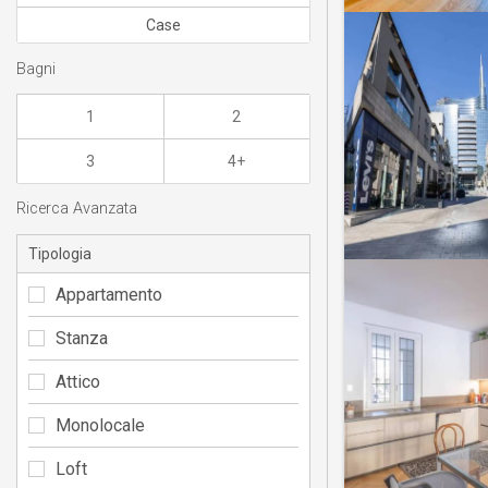
Case
Bagni
1
2
3
4+
Ricerca Avanzata
Tipologia
Appartamento
Stanza
Attico
Monolocale
Loft