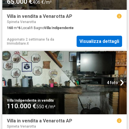
65.000 €
406 €/m²
Villa in vendita a Venarotta AP
Spineta Venarotta
160
m²
6
Locali
1
Bagno
Villa Indipendente
Aggiornato 2 settimane fa
da
Visualizza dettagli
Immobiliare.it
4 foto
Villa Indipendente
·
in vendita
110.000 €
550 €/m²
Villa in vendita a Venarotta AP
Spineta Venarotta