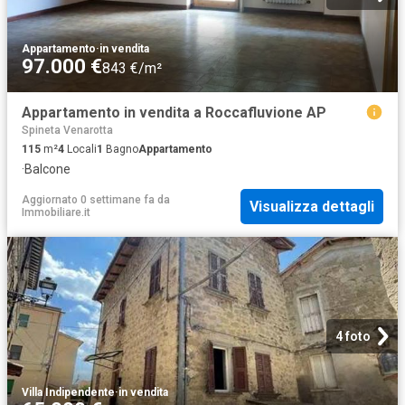
Appartamento
·
in vendita
97.000 €
843 €/m²
Appartamento in vendita a Roccafluvione AP
Spineta Venarotta
115
m²
4
Locali
1
Bagno
Appartamento
·
Balcone
Aggiornato 0 settimane fa
da
Visualizza dettagli
Immobiliare.it
4 foto
Villa Indipendente
·
in vendita