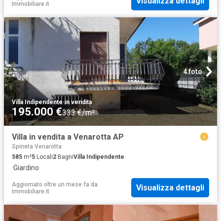
Visualizza dettagli
Immobiliare.it
4 foto
Villa Indipendente
·
in vendita
195.000 €
333 €/m²
Villa in vendita a Venarotta AP
Spineta Venarotta
585
m²
5
Locali
2
Bagni
Villa Indipendente
·
Giardino
Aggiornato oltre un mese fa
da
Visualizza dettagli
Immobiliare.it