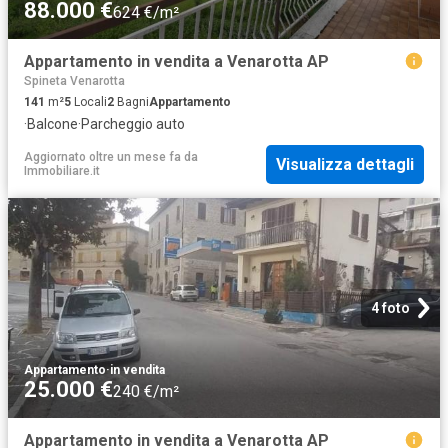
88.000 €
624 €/m²
Appartamento in vendita a Venarotta AP
Spineta Venarotta
141
m²
5
Locali
2
Bagni
Appartamento
·
Balcone
·
Parcheggio auto
Aggiornato oltre un mese fa
da
Visualizza dettagli
Immobiliare.it
4 foto
Appartamento
·
in vendita
25.000 €
240 €/m²
Appartamento in vendita a Venarotta AP