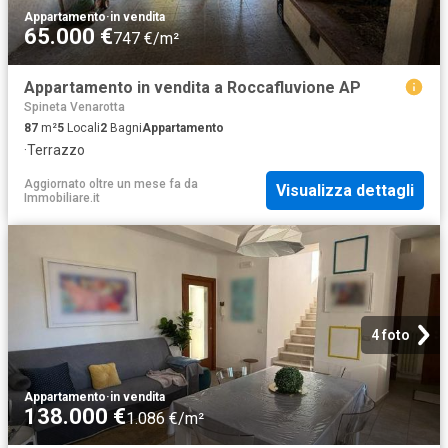
Appartamento
·
in vendita
65.000 €
747 €/m²
Appartamento in vendita a Roccafluvione AP
Spineta Venarotta
87
m²
5
Locali
2
Bagni
Appartamento
·
Terrazzo
Aggiornato oltre un mese fa
da
Visualizza dettagli
Immobiliare.it
4 foto
Appartamento
·
in vendita
138.000 €
1.086 €/m²