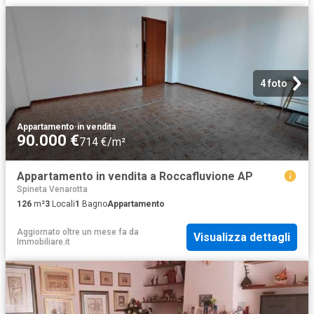
4 foto
Appartamento
·
in vendita
90.000 €
714 €/m²
Appartamento in vendita a Roccafluvione AP
Spineta Venarotta
126
m²
3
Locali
1
Bagno
Appartamento
Aggiornato oltre un mese fa
da
Visualizza dettagli
Immobiliare.it