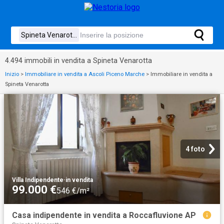
4.494 immobili in vendita a Spineta Venarotta
Inizio
>
Immobiliare in vendita a Ascoli Piceno Marche
>
Immobiliare in vendita a
Spineta Venarotta
4 foto
Villa Indipendente
·
in vendita
99.000 €
546 €/m²
Casa indipendente in vendita a Roccafluvione AP