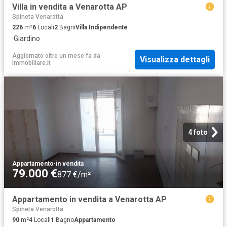
Villa in vendita a Venarotta AP
Spineta Venarotta
226
m²
6
Locali
2
Bagni
Villa Indipendente
·
Giardino
Aggiornato oltre un mese fa
da
Visualizza dettagli
Immobiliare.it
4 foto
Appartamento
·
in vendita
79.000 €
877 €/m²
Appartamento in vendita a Venarotta AP
Spineta Venarotta
90
m²
4
Locali
1
Bagno
Appartamento