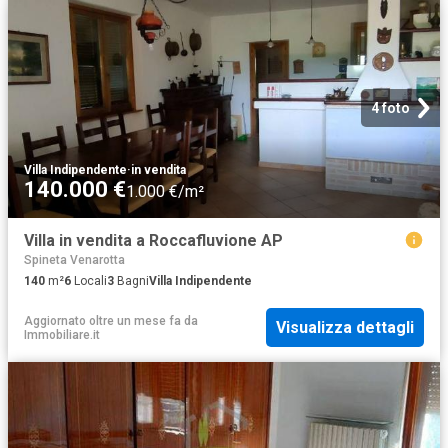
4 foto
Villa Indipendente
·
in vendita
140.000 €
1.000 €/m²
Villa in vendita a Roccafluvione AP
Spineta Venarotta
140
m²
6
Locali
3
Bagni
Villa Indipendente
Aggiornato oltre un mese fa
da
Visualizza dettagli
Immobiliare.it