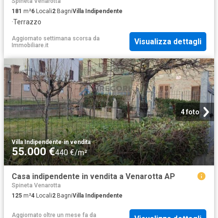
Spineta Venarotta
181
m²
6
Locali
2
Bagni
Villa Indipendente
·
Terrazzo
Aggiornato settimana scorsa
da
Visualizza dettagli
Immobiliare.it
4 foto
Villa Indipendente
·
in vendita
55.000 €
440 €/m²
Casa indipendente in vendita a Venarotta AP
Spineta Venarotta
125
m²
4
Locali
2
Bagni
Villa Indipendente
Aggiornato oltre un mese fa
da