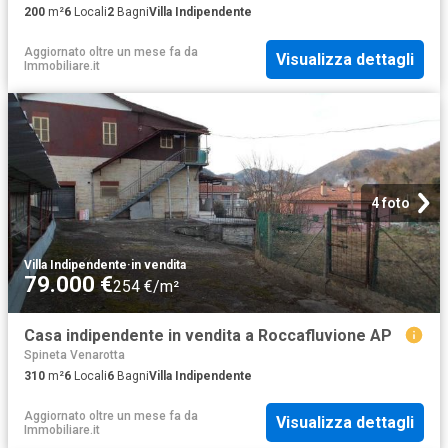
200
m²
6
Locali
2
Bagni
Villa Indipendente
Aggiornato oltre un mese fa
da
Visualizza dettagli
Immobiliare.it
4 foto
Villa Indipendente
·
in vendita
79.000 €
254 €/m²
Casa indipendente in vendita a Roccafluvione AP
Spineta Venarotta
310
m²
6
Locali
6
Bagni
Villa Indipendente
Aggiornato oltre un mese fa
da
Visualizza dettagli
Immobiliare.it