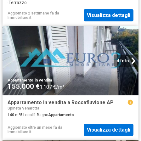
·
Terrazzo
Aggiornato 2 settimane fa
da
Visualizza dettagli
Immobiliare.it
4 foto
Appartamento
·
in vendita
155.000 €
1.107 €/m²
Appartamento in vendita a Roccafluvione AP
Spineta Venarotta
140
m²
5
Locali
1
Bagno
Appartamento
Aggiornato oltre un mese fa
da
Visualizza dettagli
Immobiliare.it