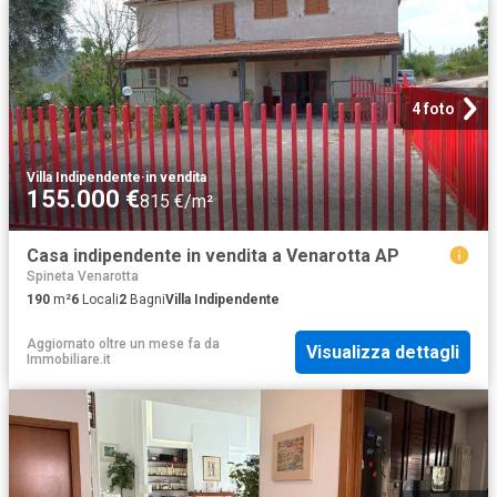
4 foto
Villa Indipendente
·
in vendita
155.000 €
815 €/m²
Casa indipendente in vendita a Venarotta AP
Spineta Venarotta
190
m²
6
Locali
2
Bagni
Villa Indipendente
Aggiornato oltre un mese fa
da
Visualizza dettagli
Immobiliare.it