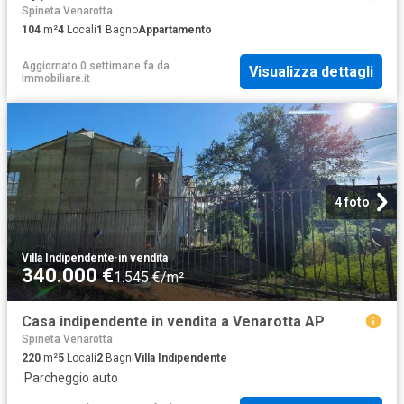
Spineta Venarotta
104
m²
4
Locali
1
Bagno
Appartamento
Aggiornato 0 settimane fa
da
Visualizza dettagli
Immobiliare.it
4 foto
Villa Indipendente
·
in vendita
340.000 €
1.545 €/m²
Casa indipendente in vendita a Venarotta AP
Spineta Venarotta
220
m²
5
Locali
2
Bagni
Villa Indipendente
·
Parcheggio auto