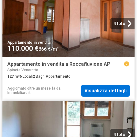
4 foto
Appartamento
·
in vendita
110.000 €
866 €/m²
Appartamento in vendita a Roccafluvione AP
Spineta Venarotta
127
m²
6
Locali
2
Bagni
Appartamento
Aggiornato oltre un mese fa
da
Visualizza dettagli
Immobiliare.it
4 foto