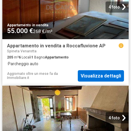
4 foto
Appartamento
·
in vendita
55.000 €
268 €/m²
Appartamento in vendita a Roccafluvione AP
Spineta Venarotta
205
m²
6
Locali
1
Bagno
Appartamento
·
Parcheggio auto
Aggiornato oltre un mese fa
da
Visualizza dettagli
Immobiliare.it
4 foto