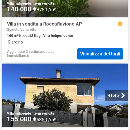
Villa Indipendente
·
in vendita
140.000 €
875 €/m²
Villa in vendita a Roccafluvione AP
Spineta Venarotta
160
m²
6
Locali
2
Bagni
Villa Indipendente
·
Giardino
Aggiornato 2 settimane fa
da
Visualizza dettagli
Immobiliare.it
4 foto
Villa Indipendente
·
in vendita
155.000 €
685 €/m²