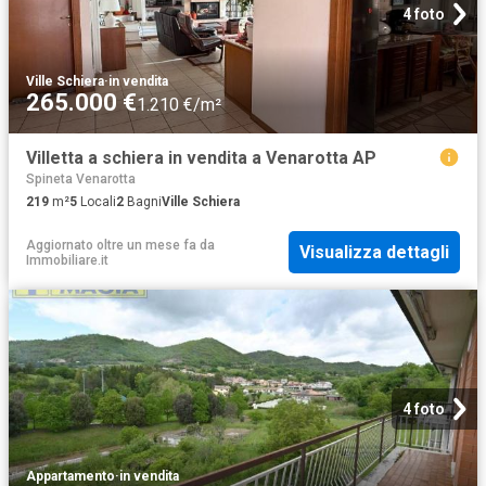
4 foto
Ville Schiera
·
in vendita
265.000 €
1.210 €/m²
Villetta a schiera in vendita a Venarotta AP
Spineta Venarotta
219
m²
5
Locali
2
Bagni
Ville Schiera
Aggiornato oltre un mese fa
da
Visualizza dettagli
Immobiliare.it
4 foto
Appartamento
·
in vendita