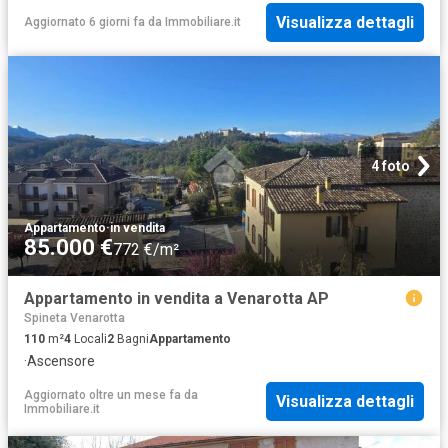
Visualizza dettagli
Aggiornato 6 giorni fa
da
Immobiliare.it
4 foto
Appartamento
·
in vendita
85.000 €
772 €/m²
Appartamento in vendita a Venarotta AP
Spineta Venarotta
110
m²
4
Locali
2
Bagni
Appartamento
·
Ascensore
Aggiornato oltre un mese fa
da
Visualizza dettagli
Immobiliare.it