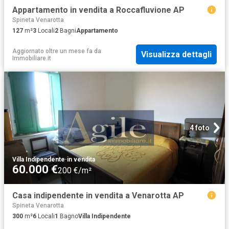
Appartamento in vendita a Roccafluvione AP
Spineta Venarotta
127
m²
3
Locali
2
Bagni
Appartamento
Aggiornato oltre un mese fa
da
Visualizza dettagli
Immobiliare.it
4 foto
Villa Indipendente
·
in vendita
60.000 €
200 €/m²
Casa indipendente in vendita a Venarotta AP
Spineta Venarotta
300
m²
6
Locali
1
Bagno
Villa Indipendente