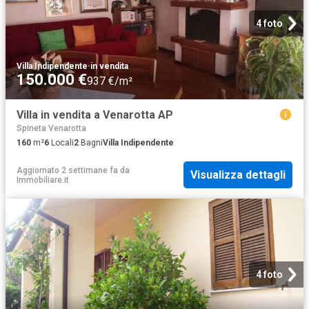
4 foto
Villa Indipendente
·
in vendita
150.000 €
937 €/m²
Villa in vendita a Venarotta AP
Spineta Venarotta
160
m²
6
Locali
2
Bagni
Villa Indipendente
Aggiornato 2 settimane fa
da
Visualizza dettagli
Immobiliare.it
4 foto