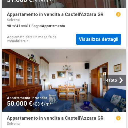
344 €/m²
Appartamento in vendita a Castell'Azzara GR
Selvena
90
m²
4
Locali
1
Bagno
Appartamento
Aggiornato oltre un mese fa
da
Visualizza dettagli
Immobiliare.it
4 foto
Appartamento
·
in vendita
50.000 €
403 €/m²
Appartamento in vendita a Castell'Azzara GR
Selvena