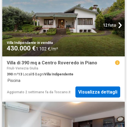
12 foto
Villa Indipendente
·
in vendita
430.000 €
1.102 €/m²
Villa di 390 mq a Centro Roveredo in Piano
Friuli-Venezia Giulia
390
m²
13
Locali
5
Bagni
Villa Indipendente
·
Piscina
Visualizza dettagli
Aggiornato 2 settimane fa
da
Toscano.it