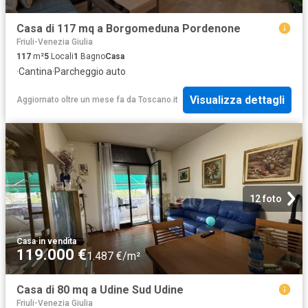
Casa di 117 mq a Borgomeduna Pordenone
Friuli-Venezia Giulia
117
m²
5
Locali
1
Bagno
Casa
·
Cantina
·
Parcheggio auto
Visualizza dettagli
Aggiornato oltre un mese fa
da
Toscano.it
12 foto
Casa
·
in vendita
119.000 €
1.487 €/m²
Casa di 80 mq a Udine Sud Udine
Friuli-Venezia Giulia