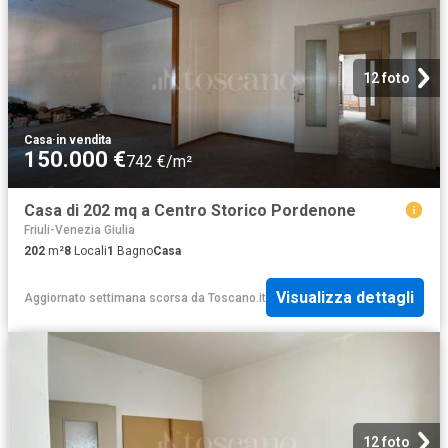
12 foto
Casa
·
in vendita
150.000 €
742 €/m²
Casa di 202 mq a Centro Storico Pordenone
Friuli-Venezia Giulia
202
m²
8
Locali
1
Bagno
Casa
Visualizza dettagli
Aggiornato settimana scorsa
da
Toscano.it
12 foto