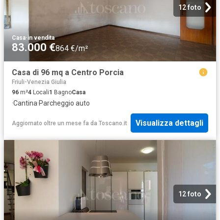
12 foto
Casa
·
in vendita
83.000 €
864 €/m²
Casa di 96 mq a Centro Porcia
Friuli-Venezia Giulia
96
m²
4
Locali
1
Bagno
Casa
·
Cantina
·
Parcheggio auto
Visualizza dettagli
Aggiornato oltre un mese fa
da
Toscano.it
12 foto