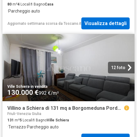
80
m²
4
Locali
1
Bagno
Casa
·
Parcheggio auto
Visualizza dettagli
Aggiornato settimana scorsa
da
Toscano.it
12 foto
Ville Schiera
·
in vendita
130.000 €
992 €/m²
Villino a Schiera di 131 mq a Borgomeduna Pordenone
Friuli-Venezia Giulia
131
m²
5
Locali
1
Bagno
Ville Schiera
·
Terrazzo
·
Parcheggio auto