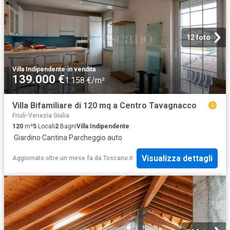
12 foto
Villa Indipendente
·
in vendita
139.000 €
1.158 €/m²
Villa Bifamiliare di 120 mq a Centro Tavagnacco
Friuli-Venezia Giulia
120
m²
5
Locali
2
Bagni
Villa Indipendente
·
Giardino
·
Cantina
·
Parcheggio auto
Visualizza dettagli
Aggiornato oltre un mese fa
da
Toscano.it