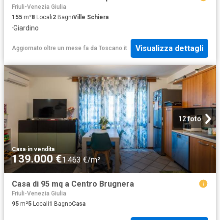
Friuli-Venezia Giulia
155
m²
8
Locali
2
Bagni
Ville Schiera
·
Giardino
Visualizza dettagli
Aggiornato oltre un mese fa
da
Toscano.it
12 foto
Casa
·
in vendita
139.000 €
1.463 €/m²
Casa di 95 mq a Centro Brugnera
Friuli-Venezia Giulia
95
m²
5
Locali
1
Bagno
Casa