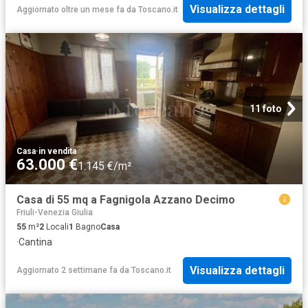
Visualizza dettagli
Aggiornato oltre un mese fa
da
Toscano.it
11 foto
Casa
·
in vendita
63.000 €
1.145 €/m²
Casa di 55 mq a Fagnigola Azzano Decimo
Friuli-Venezia Giulia
55
m²
2
Locali
1
Bagno
Casa
·
Cantina
Visualizza dettagli
Aggiornato 2 settimane fa
da
Toscano.it