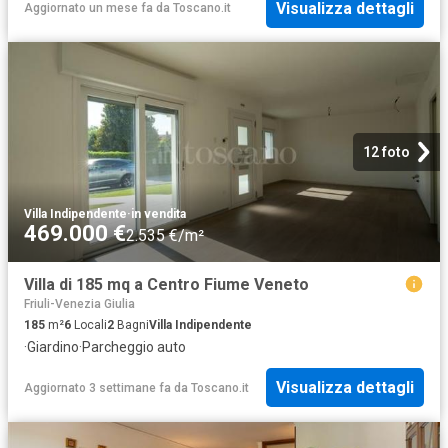
Visualizza dettagli
Aggiornato un mese fa
da
Toscano.it
12 foto
Villa Indipendente
·
in vendita
469.000 €
2.535 €/m²
Villa di 185 mq a Centro Fiume Veneto
Friuli-Venezia Giulia
185
m²
6
Locali
2
Bagni
Villa Indipendente
·
Giardino
·
Parcheggio auto
Visualizza dettagli
Aggiornato 3 settimane fa
da
Toscano.it