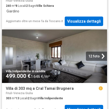
Friuli-Venezia Giulia
240
m²
8
Locali
2
Bagni
Ville Schiera
·
Giardino
Visualizza dettagli
Aggiornato oltre un mese fa
da
Toscano.it
12 foto
Villa Indipendente
·
in vendita
499.000 €
1.646 €/m²
Villa di 303 mq a Cral Tamai Brugnera
Friuli-Venezia Giulia
303
m²
13
Locali
2
Bagni
Villa Indipendente