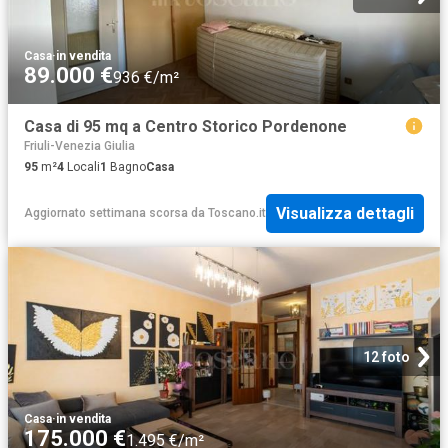
Casa
·
in vendita
89.000 €
936 €/m²
Casa di 95 mq a Centro Storico Pordenone
Friuli-Venezia Giulia
95
m²
4
Locali
1
Bagno
Casa
Visualizza dettagli
Aggiornato settimana scorsa
da
Toscano.it
12 foto
Casa
·
in vendita
175.000 €
1.495 €/m²