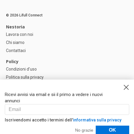
© 2026 Lifull Connect
Nestoria
Lavora con noi
Chi siamo
Contattaci
Policy
Condizioni d'uso
Politica sulla privacy
Política di Cookie
Impostazioni dei cookie
Ricevi avvisi via email e sii il primo a vedere i nuovi
annunci
Help
FAQ
Iscrivendomi accetto i termini dell'
informativa sulla privacy
I Nostri Partner
Filtri
OK
No grazie