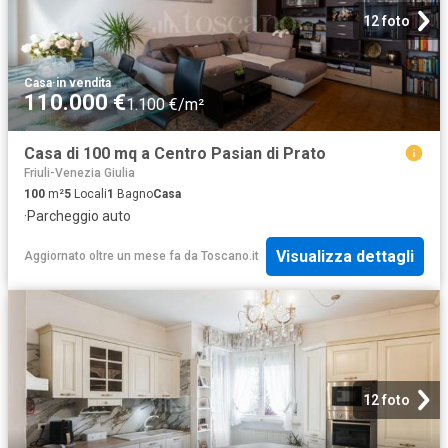
12 foto
Casa
·
in vendita
110.000 €
1.100 €/m²
Casa di 100 mq a Centro Pasian di Prato
Friuli-Venezia Giulia
100
m²
5
Locali
1
Bagno
Casa
·
Parcheggio auto
Visualizza dettagli
Aggiornato oltre un mese fa
da
Toscano.it
12 foto