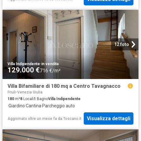
12 foto
Villa Indipendente
·
in vendita
129.000 €
716 €/m²
Villa Bifamiliare di 180 mq a Centro Tavagnacco
Friuli-Venezia Giulia
180
m²
8
Locali
1
Bagno
Villa Indipendente
·
Giardino
·
Cantina
·
Parcheggio auto
Visualizza dettagli
Aggiornato oltre un mese fa
da
Toscano.it