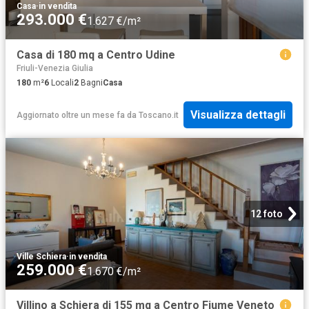
Casa
·
in vendita
293.000 €
1.627 €/m²
Casa di 180 mq a Centro Udine
Friuli-Venezia Giulia
180
m²
6
Locali
2
Bagni
Casa
Visualizza dettagli
Aggiornato oltre un mese fa
da
Toscano.it
12 foto
Ville Schiera
·
in vendita
259.000 €
1.670 €/m²
Villino a Schiera di 155 mq a Centro Fiume Veneto