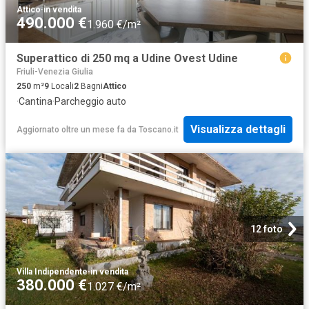
Attico
·
in vendita
490.000 €
1.960 €/m²
Superattico di 250 mq a Udine Ovest Udine
Friuli-Venezia Giulia
250
m²
9
Locali
2
Bagni
Attico
·
Cantina
·
Parcheggio auto
Visualizza dettagli
Aggiornato oltre un mese fa
da
Toscano.it
12 foto
Villa Indipendente
·
in vendita
380.000 €
1.027 €/m²