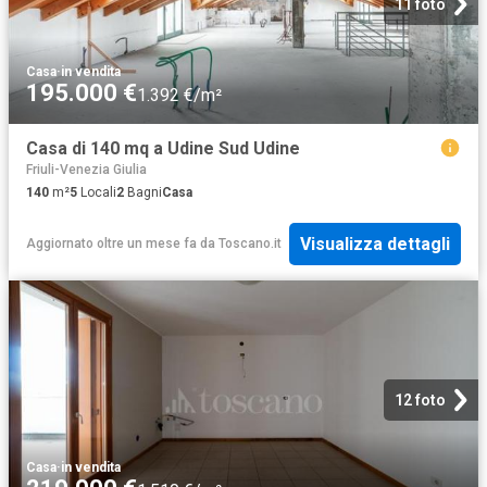
11 foto
Casa
·
in vendita
195.000 €
1.392 €/m²
Casa di 140 mq a Udine Sud Udine
Friuli-Venezia Giulia
140
m²
5
Locali
2
Bagni
Casa
Visualizza dettagli
Aggiornato oltre un mese fa
da
Toscano.it
12 foto
Casa
·
in vendita