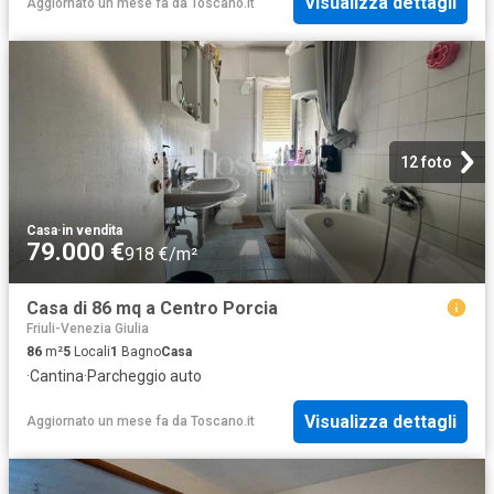
Visualizza dettagli
Aggiornato un mese fa
da
Toscano.it
12 foto
Casa
·
in vendita
79.000 €
918 €/m²
Casa di 86 mq a Centro Porcia
Friuli-Venezia Giulia
86
m²
5
Locali
1
Bagno
Casa
·
Cantina
·
Parcheggio auto
Visualizza dettagli
Aggiornato un mese fa
da
Toscano.it