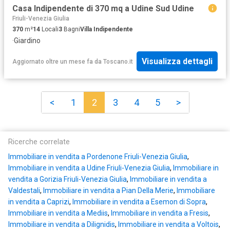
Casa Indipendente di 370 mq a Udine Sud Udine
Friuli-Venezia Giulia
370
m²
14
Locali
3
Bagni
Villa Indipendente
·
Giardino
Visualizza dettagli
Aggiornato oltre un mese fa
da
Toscano.it
<
1
2
3
4
5
>
Ricerche correlate
Immobiliare in vendita a Pordenone Friuli-Venezia Giulia
,
Immobiliare in vendita a Udine Friuli-Venezia Giulia
,
Immobiliare in
vendita a Gorizia Friuli-Venezia Giulia
,
Immobiliare in vendita a
Valdestali
,
Immobiliare in vendita a Pian Della Merie
,
Immobiliare
in vendita a Caprizi
,
Immobiliare in vendita a Esemon di Sopra
,
Immobiliare in vendita a Mediis
,
Immobiliare in vendita a Fresis
,
Immobiliare in vendita a Dilignidis
,
Immobiliare in vendita a Voltois
,