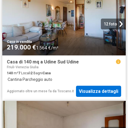
12 foto
Casa
·
in vendita
219.000 €
1.564 €/m²
Casa di 140 mq a Udine Sud Udine
Friuli-Venezia Giulia
140
m²
7
Locali
2
Bagni
Casa
·
Cantina
·
Parcheggio auto
Visualizza dettagli
Aggiornato oltre un mese fa
da
Toscano.it