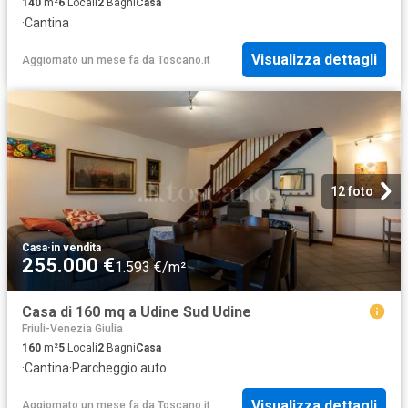
140
m²
6
Locali
2
Bagni
Casa
·
Cantina
Visualizza dettagli
Aggiornato un mese fa
da
Toscano.it
12 foto
Casa
·
in vendita
255.000 €
1.593 €/m²
Casa di 160 mq a Udine Sud Udine
Friuli-Venezia Giulia
160
m²
5
Locali
2
Bagni
Casa
·
Cantina
·
Parcheggio auto
Visualizza dettagli
Aggiornato un mese fa
da
Toscano.it