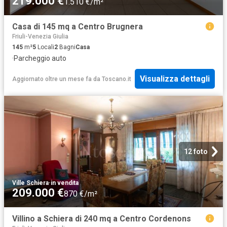
219.000 €
1.510 €/m²
Casa di 145 mq a Centro Brugnera
Friuli-Venezia Giulia
145
m²
5
Locali
2
Bagni
Casa
·
Parcheggio auto
Visualizza dettagli
Aggiornato oltre un mese fa
da
Toscano.it
12 foto
Ville Schiera
·
in vendita
209.000 €
870 €/m²
Villino a Schiera di 240 mq a Centro Cordenons