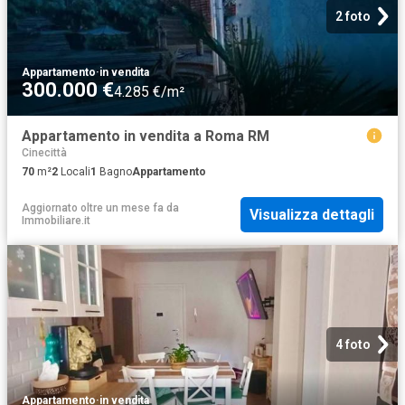
2 foto
Appartamento
·
in vendita
300.000 €
4.285 €/m²
Appartamento in vendita a Roma RM
Cinecittà
70
m²
2
Locali
1
Bagno
Appartamento
Aggiornato oltre un mese fa
da
Visualizza dettagli
Immobiliare.it
4 foto
Appartamento
·
in vendita