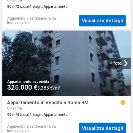
Cinecittà
80
m²
2
Locali
1
Bagno
Appartamento
Aggiornato 3 settimane fa
da
Visualizza dettagli
Immobiliare.it
4 foto
Appartamento
·
in vendita
325.000 €
3.385 €/m²
Appartamento in vendita a Roma RM
Cinecittà
96
m²
4
Locali
1
Bagno
Appartamento
Aggiornato 2 settimane fa
da
Visualizza dettagli
Immobiliare.it