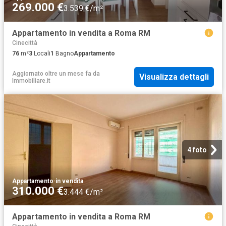
269.000 €
3.539 €/m²
Appartamento in vendita a Roma RM
Cinecittà
76
m²
3
Locali
1
Bagno
Appartamento
Aggiornato oltre un mese fa
da
Visualizza dettagli
Immobiliare.it
4 foto
Appartamento
·
in vendita
310.000 €
3.444 €/m²
Appartamento in vendita a Roma RM