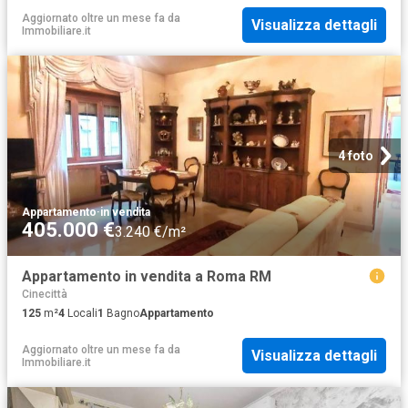
Aggiornato oltre un mese fa
da
Visualizza dettagli
Immobiliare.it
4 foto
Appartamento
·
in vendita
405.000 €
3.240 €/m²
Appartamento in vendita a Roma RM
Cinecittà
125
m²
4
Locali
1
Bagno
Appartamento
Aggiornato oltre un mese fa
da
Visualizza dettagli
Immobiliare.it