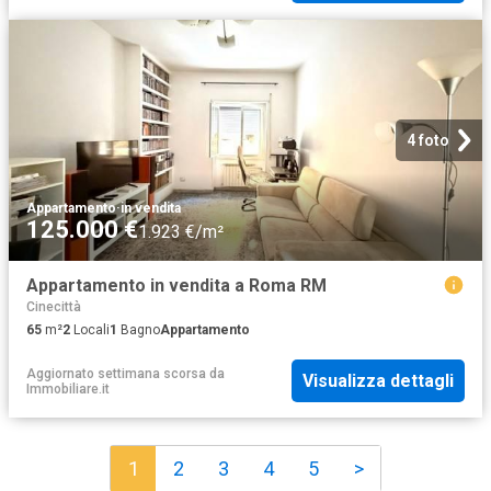
4 foto
Appartamento
·
in vendita
125.000 €
1.923 €/m²
Appartamento in vendita a Roma RM
Cinecittà
65
m²
2
Locali
1
Bagno
Appartamento
Aggiornato settimana scorsa
da
Visualizza dettagli
Immobiliare.it
1
2
3
4
5
>