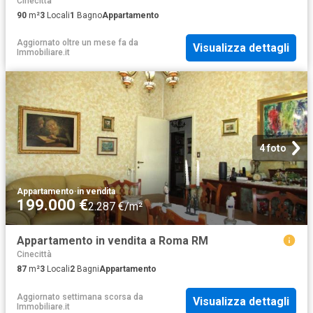
Cinecittà
90
m²
3
Locali
1
Bagno
Appartamento
Aggiornato oltre un mese fa
da
Visualizza dettagli
Immobiliare.it
4 foto
Appartamento
·
in vendita
199.000 €
2.287 €/m²
Appartamento in vendita a Roma RM
Cinecittà
87
m²
3
Locali
2
Bagni
Appartamento
Aggiornato settimana scorsa
da
Visualizza dettagli
Immobiliare.it