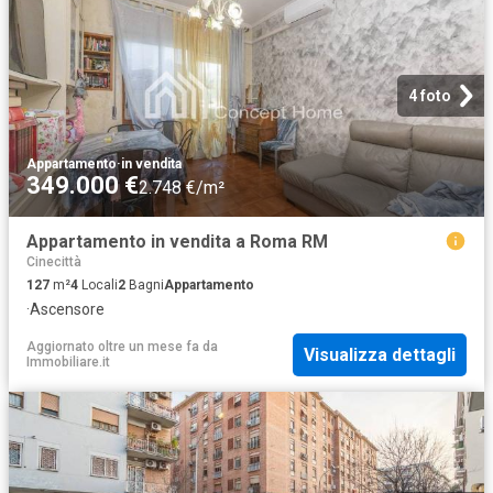
4 foto
Appartamento
·
in vendita
349.000 €
2.748 €/m²
Appartamento in vendita a Roma RM
Cinecittà
127
m²
4
Locali
2
Bagni
Appartamento
·
Ascensore
Aggiornato oltre un mese fa
da
Visualizza dettagli
Immobiliare.it