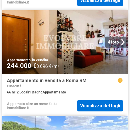
Visualizza dettagli
Immobiliare.it
4 foto
Appartamento
·
in vendita
244.000 €
3.696 €/m²
Appartamento in vendita a Roma RM
Cinecittà
66
m²
2
Locali
1
Bagno
Appartamento
Aggiornato oltre un mese fa
da
Visualizza dettagli
Immobiliare.it