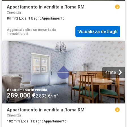
Appartamento in vendita a Roma RM
Cinecittà
84
m²
2
Locali
1
Bagno
Appartamento
Aggiornato oltre un mese fa
da
Visualizza dettagli
Immobiliare.it
4 foto
Appartamento
·
in vendita
289.000 €
2.833 €/m²
Appartamento in vendita a Roma RM
Cinecittà
102
m²
3
Locali
1
Bagno
Appartamento