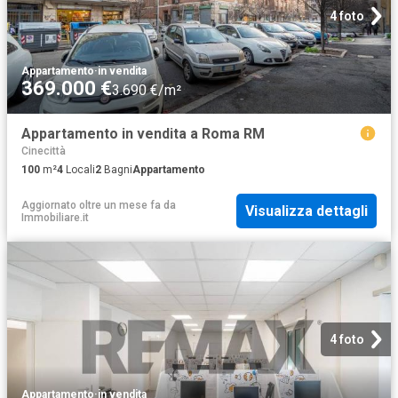
4 foto
Appartamento
·
in vendita
369.000 €
3.690 €/m²
Appartamento in vendita a Roma RM
Cinecittà
100
m²
4
Locali
2
Bagni
Appartamento
Aggiornato oltre un mese fa
da
Visualizza dettagli
Immobiliare.it
4 foto
Appartamento
·
in vendita