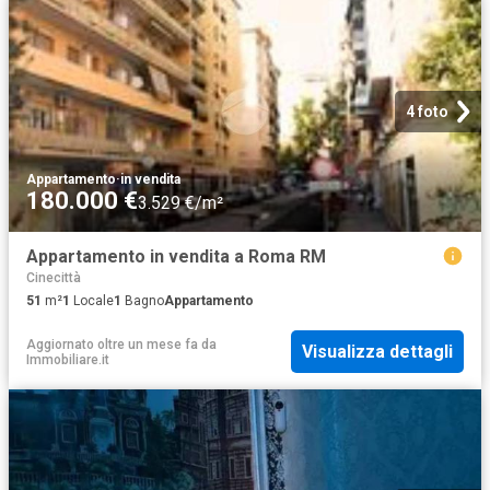
4 foto
Appartamento
·
in vendita
180.000 €
3.529 €/m²
Appartamento in vendita a Roma RM
Cinecittà
51
m²
1
Locale
1
Bagno
Appartamento
Aggiornato oltre un mese fa
da
Visualizza dettagli
Immobiliare.it