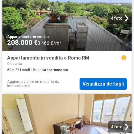
4 foto
Appartamento
·
in vendita
208.000 €
3.466 €/m²
Appartamento in vendita a Roma RM
Cinecittà
60
m²
2
Locali
1
Bagno
Appartamento
Aggiornato oltre un mese fa
da
Visualizza dettagli
Immobiliare.it
4 foto