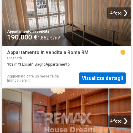
4 foto
Appartamento
·
in vendita
190.000 €
1.862 €/m²
Appartamento in vendita a Roma RM
Cinecittà
102
m²
3
Locali
1
Bagno
Appartamento
Aggiornato oltre un mese fa
da
Visualizza dettagli
Immobiliare.it
4 foto