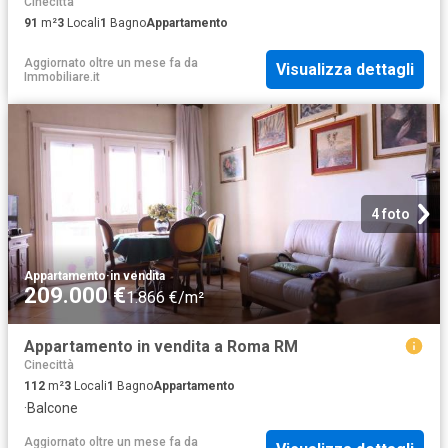
Cinecittà
91
m²
3
Locali
1
Bagno
Appartamento
Aggiornato oltre un mese fa
da
Visualizza dettagli
Immobiliare.it
4 foto
Appartamento
·
in vendita
209.000 €
1.866 €/m²
Appartamento in vendita a Roma RM
Cinecittà
112
m²
3
Locali
1
Bagno
Appartamento
·
Balcone
Aggiornato oltre un mese fa
da