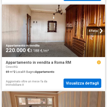
4 foto
Appartamento
·
in vendita
220.000 €
3.188 €/m²
Appartamento in vendita a Roma RM
Cinecittà
69
m²
2
Locali
1
Bagno
Appartamento
Aggiornato oltre un mese fa
da
Visualizza dettagli
Immobiliare.it