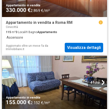
Appartamento
·
in vendita
330.000 €
2.869 €/m²
Appartamento in vendita a Roma RM
Cinecittà
115
m²
3
Locali
1
Bagno
Appartamento
·
Ascensore
Aggiornato oltre un mese fa
da
Visualizza dettagli
Immobiliare.it
4 foto
Appartamento
·
in vendita
155.000 €
2.152 €/m²