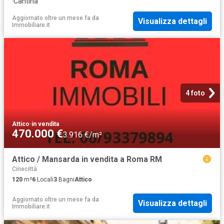
·
Cantina
Aggiornato oltre un mese fa
da
Visualizza dettagli
Immobiliare.it
4 foto
Attico
·
in vendita
470.000 €
3.916 €/m²
Attico / Mansarda in vendita a Roma RM
Cinecittà
120
m²
6
Locali
3
Bagni
Attico
Aggiornato oltre un mese fa
da
Visualizza dettagli
Immobiliare.it