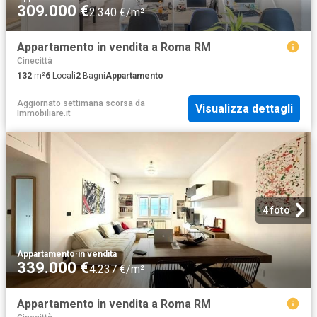
309.000 €
2.340 €/m²
Appartamento in vendita a Roma RM
Cinecittà
132
m²
6
Locali
2
Bagni
Appartamento
Aggiornato settimana scorsa
da
Visualizza dettagli
Immobiliare.it
4 foto
Appartamento
·
in vendita
339.000 €
4.237 €/m²
Appartamento in vendita a Roma RM