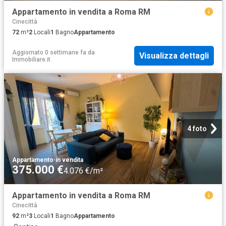
Appartamento in vendita a Roma RM
Cinecittà
72
m²
2
Locali
1
Bagno
Appartamento
Aggiornato 0 settimane fa
da
Visualizza dettagli
Immobiliare.it
4 foto
Appartamento
·
in vendita
375.000 €
4.076 €/m²
Appartamento in vendita a Roma RM
Cinecittà
92
m²
3
Locali
1
Bagno
Appartamento