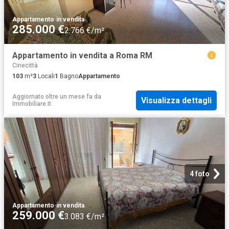
Appartamento
·
in vendita
285.000 €
2.766 €/m²
Appartamento in vendita a Roma RM
Cinecittà
103
m²
3
Locali
1
Bagno
Appartamento
Aggiornato oltre un mese fa
da
Visualizza dettagli
Immobiliare.it
4 foto
Appartamento
·
in vendita
259.000 €
3.083 €/m²