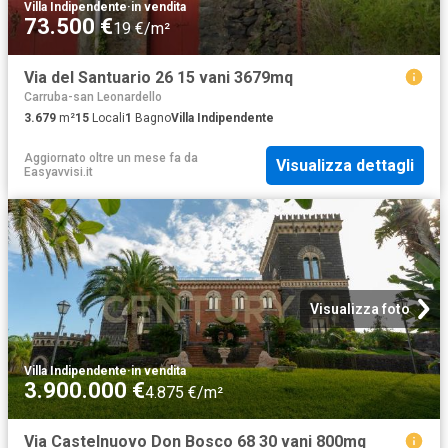
Villa Indipendente
·
in vendita
73.500 €
19 €/m²
Via del Santuario 26 15 vani 3679mq
Carruba-san Leonardello
3.679
m²
15
Locali
1
Bagno
Villa Indipendente
Aggiornato oltre un mese fa
da
Visualizza dettagli
Easyavvisi.it
Visualizza foto
Villa Indipendente
·
in vendita
3.900.000 €
4.875 €/m²
Via Castelnuovo Don Bosco 68 30 vani 800mq