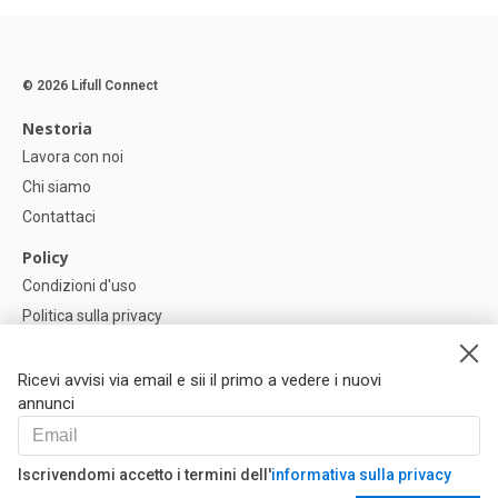
© 2026 Lifull Connect
Nestoria
Lavora con noi
Chi siamo
Contattaci
Policy
Condizioni d'uso
Politica sulla privacy
Política di Cookie
Impostazioni dei cookie
Ricevi avvisi via email e sii il primo a vedere i nuovi
annunci
Help
FAQ
Iscrivendomi accetto i termini dell'
informativa sulla privacy
I Nostri Partner