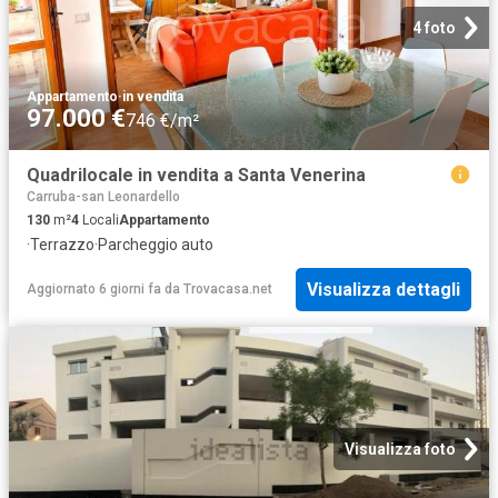
4 foto
Appartamento
·
in vendita
97.000 €
746 €/m²
Quadrilocale in vendita a Santa Venerina
Carruba-san Leonardello
130
m²
4
Locali
Appartamento
·
Terrazzo
·
Parcheggio auto
Visualizza dettagli
Aggiornato 6 giorni fa
da
Trovacasa.net
Visualizza foto