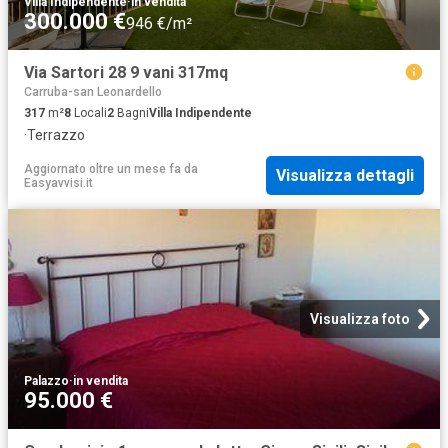
Villa Indipendente
·
in vendita
300.000 €
946 €/m²
Via Sartori 28 9 vani 317mq
Carruba-san Leonardello
317
m²
8
Locali
2
Bagni
Villa Indipendente
·
Terrazzo
Aggiornato oltre un mese fa
da
Visualizza dettagli
Easyavvisi.it
Visualizza foto
Palazzo
·
in vendita
95.000 €