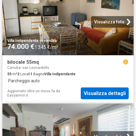
Visualizza foto
Villa Indipendente
·
in vendita
74.000 €
1.345 €/m²
bilocale 55mq
Carruba-san Leonardello
55
m²
2
Locali
1
Bagno
Villa Indipendente
·
Parcheggio auto
Aggiornato oltre un mese fa
da
Visualizza dettagli
Easyavvisi.it