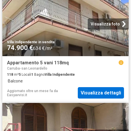
Visualizza foto
Villa Indipendente
·
in vendita
74.900 €
634 €/m²
Appartamento 5 vani 118mq
Carruba-san Leonardello
118
m²
5
Locali
1
Bagno
Villa Indipendente
·
Balcone
Aggiornato oltre un mese fa
da
Visualizza dettagli
Easyavvisi.it