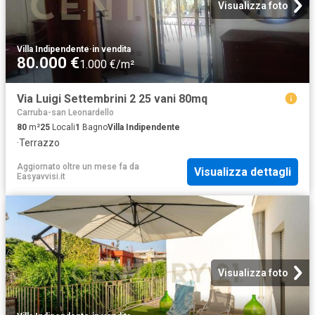
Visualizza foto
Villa Indipendente
·
in vendita
80.000 €
1.000 €/m²
Via Luigi Settembrini 2 25 vani 80mq
Carruba-san Leonardello
80
m²
25
Locali
1
Bagno
Villa Indipendente
·
Terrazzo
Aggiornato oltre un mese fa
da
Visualizza dettagli
Easyavvisi.it
Visualizza foto