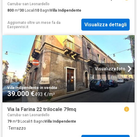
Carruba-san Leonardello
800
m²
30
Locali
10
Bagni
Villa Indipendente
Aggiornato oltre un mese fa
da
Visualizza dettagli
Easyavvisi.it
Visualizza foto
Villa Indipendente
·
in vendita
39.000 €
493 €/m²
Via la Farina 22 trilocale 79mq
Carruba-san Leonardello
79
m²
3
Locali
1
Bagno
Villa Indipendente
·
Terrazzo