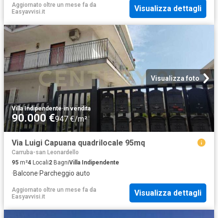
Aggiornato oltre un mese fa
da
Visualizza dettagli
Easyavvisi.it
Visualizza foto
Villa Indipendente
·
in vendita
90.000 €
947 €/m²
Via Luigi Capuana quadrilocale 95mq
Carruba-san Leonardello
95
m²
4
Locali
2
Bagni
Villa Indipendente
·
Balcone
·
Parcheggio auto
Aggiornato oltre un mese fa
da
Visualizza dettagli
Easyavvisi.it