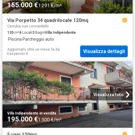
155.000 €
1.291 €/m²
Via Porpetto 34 quadrilocale 120mq
Carruba-san Leonardello
120
m²
4
Locali
3
Bagni
Villa Indipendente
·
Piscina
·
Parcheggio auto
Aggiornato oltre un mese fa
da
Visualizza dettagli
Easyavvisi.it
Visualizza foto
Villa Indipendente
·
in vendita
195.000 €
1.500 €/m²
5 vani 130mq