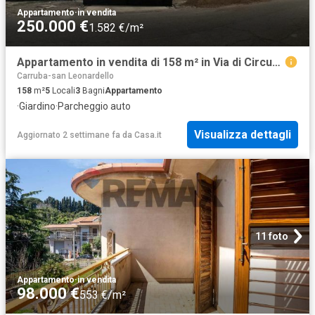
Appartamento
·
in vendita
250.000 €
1.582 €/m²
Appartamento in vendita di 158 m² in Via di Circumvallazione
Carruba-san Leonardello
158
m²
5
Locali
3
Bagni
Appartamento
·
Giardino
·
Parcheggio auto
Visualizza dettagli
Aggiornato 2 settimane fa
da
Casa.it
11 foto
Appartamento
·
in vendita
98.000 €
553 €/m²