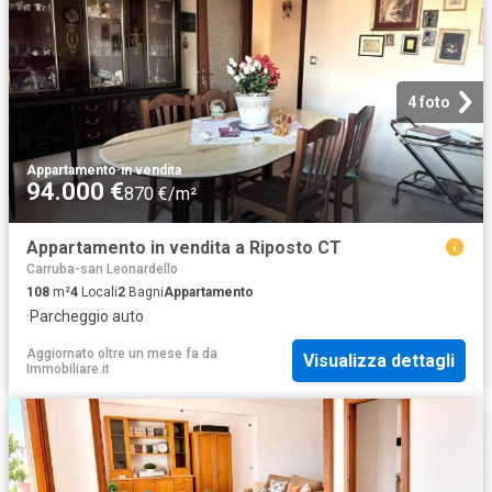
4 foto
Appartamento
·
in vendita
94.000 €
870 €/m²
Appartamento in vendita a Riposto CT
Carruba-san Leonardello
108
m²
4
Locali
2
Bagni
Appartamento
·
Parcheggio auto
Aggiornato oltre un mese fa
da
Visualizza dettagli
Immobiliare.it