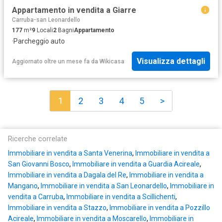
Appartamento in vendita a Giarre
Carruba-san Leonardello
177
m²
9
Locali
2
Bagni
Appartamento
·
Parcheggio auto
Visualizza dettagli
Aggiornato oltre un mese fa
da
Wikicasa
1
2
3
4
5
>
Ricerche correlate
Immobiliare in vendita a Santa Venerina
,
Immobiliare in vendita a
San Giovanni Bosco
,
Immobiliare in vendita a Guardia Acireale
,
Immobiliare in vendita a Dagala del Re
,
Immobiliare in vendita a
Mangano
,
Immobiliare in vendita a San Leonardello
,
Immobiliare in
vendita a Carruba
,
Immobiliare in vendita a Scillichenti
,
Immobiliare in vendita a Stazzo
,
Immobiliare in vendita a Pozzillo
Acireale
,
Immobiliare in vendita a Moscarello
,
Immobiliare in