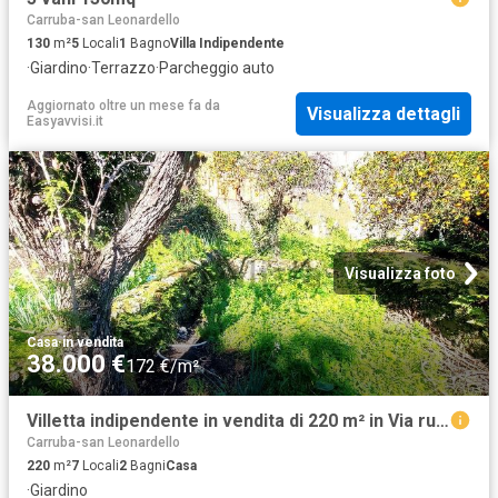
Carruba-san Leonardello
130
m²
5
Locali
1
Bagno
Villa Indipendente
·
Giardino
·
Terrazzo
·
Parcheggio auto
Aggiornato oltre un mese fa
da
Visualizza dettagli
Easyavvisi.it
Visualizza foto
Casa
·
in vendita
38.000 €
172 €/m²
Villetta indipendente in vendita di 220 m² in Via russo
Carruba-san Leonardello
220
m²
7
Locali
2
Bagni
Casa
·
Giardino