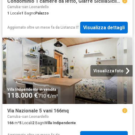
Condominio 1 camere da letto, Giarre SiciliaSicily ES103700585
Carruba-san Leonardello
1
Locale
1
Bagno
Palazzo
Visualizza dettagli
Aggiornato oltre un mese fa
da
Listanza IT
Visualizza foto
Villa Indipendente
·
in vendita
118.000 €
710 €/m²
Via Nazionale 5 vani 166mq
Carruba-san Leonardello
166
m²
5
Locali
2
Bagni
Villa Indipendente
Aggiornato oltre un mese fa
da