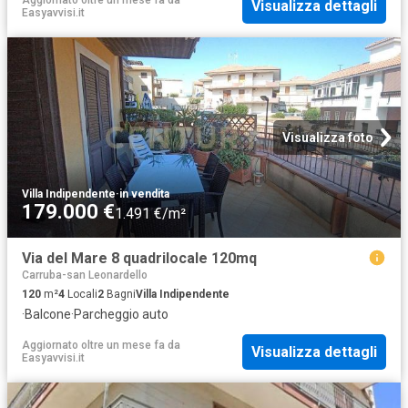
Visualizza dettagli
Easyavvisi.it
Visualizza foto
Villa Indipendente
·
in vendita
179.000 €
1.491 €/m²
Via del Mare 8 quadrilocale 120mq
Carruba-san Leonardello
120
m²
4
Locali
2
Bagni
Villa Indipendente
·
Balcone
·
Parcheggio auto
Aggiornato oltre un mese fa
da
Visualizza dettagli
Easyavvisi.it