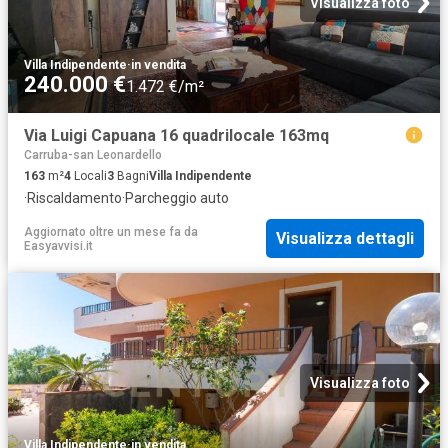
Visualizza foto
Villa Indipendente
·
in vendita
240.000 €
1.472 €/m²
Via Luigi Capuana 16 quadrilocale 163mq
Carruba-san Leonardello
163
m²
4
Locali
3
Bagni
Villa Indipendente
·
Riscaldamento
·
Parcheggio auto
Aggiornato oltre un mese fa
da
Visualizza dettagli
Easyavvisi.it
Visualizza foto
Villa Indipendente
·
in vendita