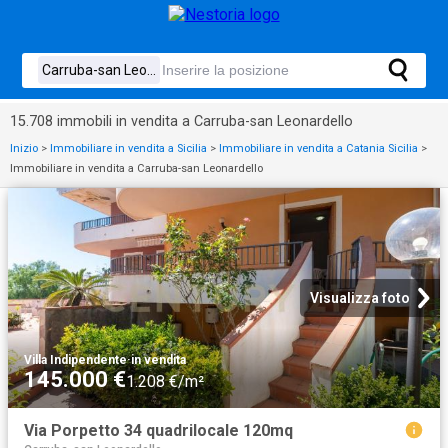
15.708 immobili in vendita a Carruba-san Leonardello
Inizio
>
Immobiliare in vendita a Sicilia
>
Immobiliare in vendita a Catania Sicilia
>
Immobiliare in vendita a Carruba-san Leonardello
Visualizza foto
Villa Indipendente
·
in vendita
145.000 €
1.208 €/m²
Via Porpetto 34 quadrilocale 120mq