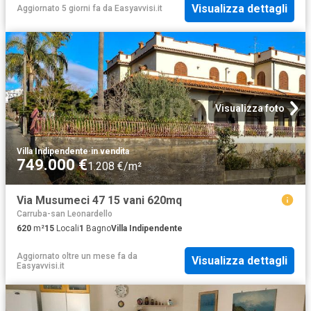
Visualizza dettagli
Aggiornato 5 giorni fa
da
Easyavvisi.it
Visualizza foto
Villa Indipendente
·
in vendita
749.000 €
1.208 €/m²
Via Musumeci 47 15 vani 620mq
Carruba-san Leonardello
620
m²
15
Locali
1
Bagno
Villa Indipendente
Aggiornato oltre un mese fa
da
Visualizza dettagli
Easyavvisi.it