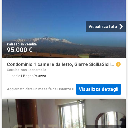
Visualizza foto
Palazzo
·
in vendita
95.000 €
Condominio 1 camere da letto, Giarre SiciliaSicily DS103700585
Carruba-san Leonardello
1
Locale
1
Bagno
Palazzo
Visualizza dettagli
Aggiornato oltre un mese fa
da
Listanza IT