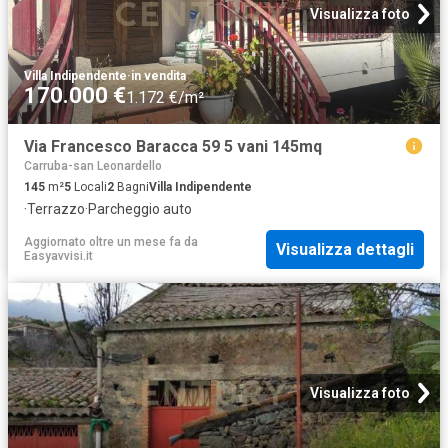
Visualizza foto
Villa Indipendente
·
in vendita
170.000 €
1.172 €/m²
Via Francesco Baracca 59 5 vani 145mq
Carruba-san Leonardello
145
m²
5
Locali
2
Bagni
Villa Indipendente
·
Terrazzo
·
Parcheggio auto
Aggiornato oltre un mese fa
da
Visualizza dettagli
Easyavvisi.it
Visualizza foto