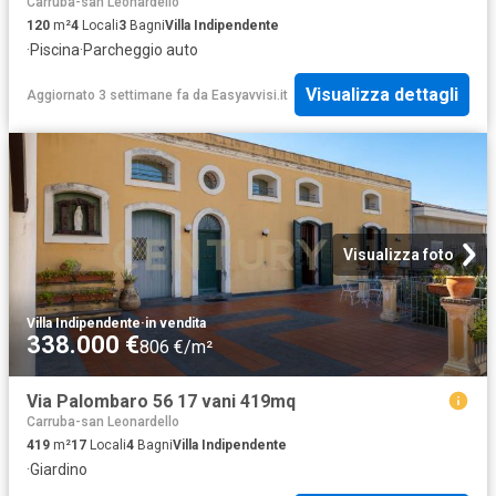
Carruba-san Leonardello
120
m²
4
Locali
3
Bagni
Villa Indipendente
·
Piscina
·
Parcheggio auto
Visualizza dettagli
Aggiornato 3 settimane fa
da
Easyavvisi.it
Visualizza foto
Villa Indipendente
·
in vendita
338.000 €
806 €/m²
Via Palombaro 56 17 vani 419mq
Carruba-san Leonardello
419
m²
17
Locali
4
Bagni
Villa Indipendente
·
Giardino