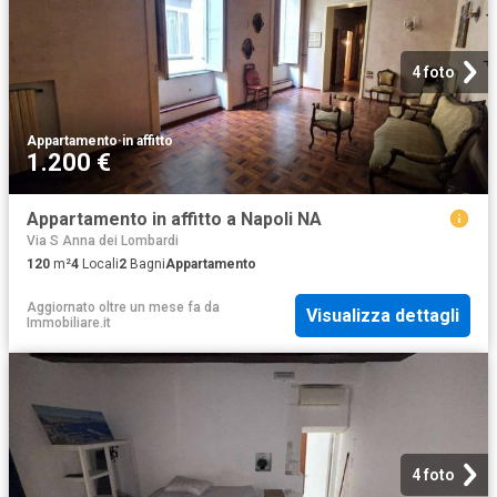
4 foto
Appartamento
·
in affitto
1.200 €
Appartamento in affitto a Napoli NA
Via S Anna dei Lombardi
120
m²
4
Locali
2
Bagni
Appartamento
Aggiornato oltre un mese fa
da
Visualizza dettagli
Immobiliare.it
4 foto