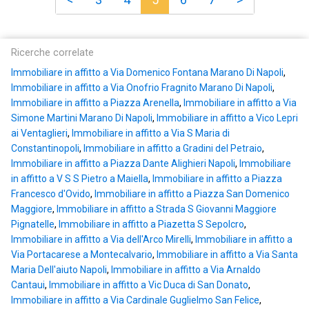
Ricerche correlate
Immobiliare in affitto a Via Domenico Fontana Marano Di Napoli
,
Immobiliare in affitto a Via Onofrio Fragnito Marano Di Napoli
,
Immobiliare in affitto a Piazza Arenella
,
Immobiliare in affitto a Via
Simone Martini Marano Di Napoli
,
Immobiliare in affitto a Vico Lepri
ai Ventaglieri
,
Immobiliare in affitto a Via S Maria di
Constantinopoli
,
Immobiliare in affitto a Gradini del Petraio
,
Immobiliare in affitto a Piazza Dante Alighieri Napoli
,
Immobiliare
in affitto a V S S Pietro a Maiella
,
Immobiliare in affitto a Piazza
Francesco d'Ovido
,
Immobiliare in affitto a Piazza San Domenico
Maggiore
,
Immobiliare in affitto a Strada S Giovanni Maggiore
Pignatelle
,
Immobiliare in affitto a Piazetta S Sepolcro
,
Immobiliare in affitto a Via dell'Arco Mirelli
,
Immobiliare in affitto a
Via Portacarese a Montecalvario
,
Immobiliare in affitto a Via Santa
Maria Dell'aiuto Napoli
,
Immobiliare in affitto a Via Arnaldo
Cantaui
,
Immobiliare in affitto a Vic Duca di San Donato
,
Immobiliare in affitto a Via Cardinale Guglielmo San Felice
,