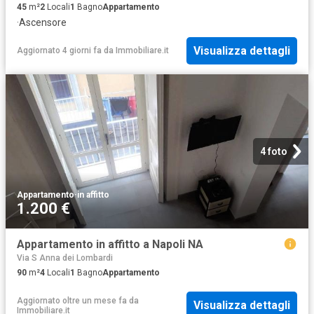
45
m²
2
Locali
1
Bagno
Appartamento
·
Ascensore
Visualizza dettagli
Aggiornato 4 giorni fa
da
Immobiliare.it
4 foto
Appartamento
·
in affitto
1.200 €
Appartamento in affitto a Napoli NA
Via S Anna dei Lombardi
90
m²
4
Locali
1
Bagno
Appartamento
Aggiornato oltre un mese fa
da
Visualizza dettagli
Immobiliare.it