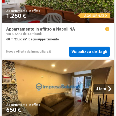
Appartamento
·
in affitto
1.250 €
AGGIORNATO
Appartamento in affitto a Napoli NA
Via S Anna dei Lombardi
60
m²
2
Locali
1
Bagno
Appartamento
Visualizza dettagli
Nuova offerta
da
Immobiliare.it
4 foto
Appartamento
·
in affitto
650 €