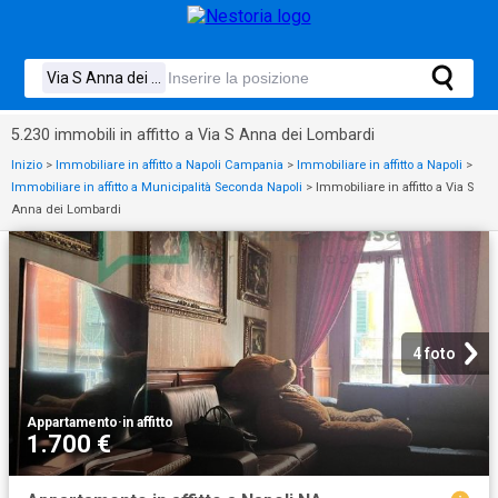
5.230 immobili in affitto a Via S Anna dei Lombardi
Inizio
>
Immobiliare in affitto a Napoli Campania
>
Immobiliare in affitto a Napoli
>
Immobiliare in affitto a Municipalità Seconda Napoli
>
Immobiliare in affitto a Via S
Anna dei Lombardi
4 foto
Appartamento
·
in affitto
1.700 €