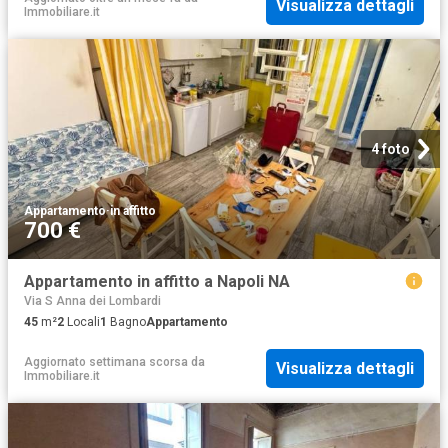
Visualizza dettagli
Immobiliare.it
4 foto
Appartamento
·
in affitto
700 €
Appartamento in affitto a Napoli NA
Via S Anna dei Lombardi
45
m²
2
Locali
1
Bagno
Appartamento
Aggiornato settimana scorsa
da
Visualizza dettagli
Immobiliare.it