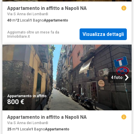
Appartamento in affitto a Napoli NA
Via S Anna dei Lombardi
40
m²
2
Locali
1
Bagno
Appartamento
Aggiornato oltre un mese fa
da
Visualizza dettagli
Immobiliare.it
4 foto
Appartamento
·
in affitto
800 €
Appartamento in affitto a Napoli NA
Via S Anna dei Lombardi
25
m²
1
Locale
1
Bagno
Appartamento