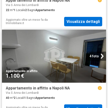
Appartamento in affitto a Napoli NA
Via S Anna dei Lombardi
22
m²
1
Locale
2
Bagni
Appartamento
Aggiornato oltre un mese fa
da
Visualizza dettagli
Immobiliare.it
4 foto
Appartamento
·
in affitto
1.100 €
Appartamento in affitto a Napoli NA
Via S Anna dei Lombardi
40
m²
2
Locali
1
Bagno
Appartamento
Aggiornato oltre un mese fa
da