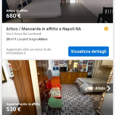
Attico
·
in affitto
680 €
Attico / Mansarda in affitto a Napoli NA
Via S Anna dei Lombardi
20
m²
1
Locale
1
Bagno
Attico
Aggiornato oltre un mese fa
da
Visualizza dettagli
Immobiliare.it
4 foto
Appartamento
·
in affitto
530 €