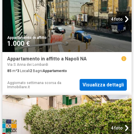
4 foto
Appartamento
·
in affitto
1.000 €
Appartamento in affitto a Napoli NA
Via S Anna dei Lombardi
85
m²
3
Locali
2
Bagni
Appartamento
Aggiornato settimana scorsa
da
Visualizza dettagli
Immobiliare.it
4 foto