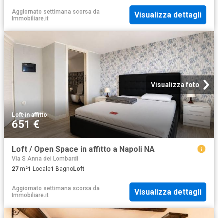
Aggiornato settimana scorsa
da
Visualizza dettagli
Immobiliare.it
Visualizza foto
Loft
·
in affitto
651 €
Loft / Open Space in affitto a Napoli NA
Via S Anna dei Lombardi
27
m²
1
Locale
1
Bagno
Loft
Aggiornato settimana scorsa
da
Visualizza dettagli
Immobiliare.it