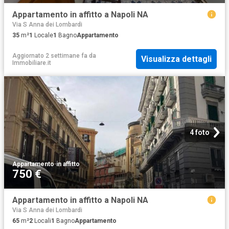
Appartamento in affitto a Napoli NA
Via S Anna dei Lombardi
35
m²
1
Locale
1
Bagno
Appartamento
Aggiornato 2 settimane fa
da
Visualizza dettagli
Immobiliare.it
4 foto
Appartamento
·
in affitto
750 €
Appartamento in affitto a Napoli NA
Via S Anna dei Lombardi
65
m²
2
Locali
1
Bagno
Appartamento