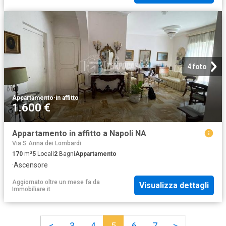
4 foto
Appartamento
·
in affitto
1.600 €
Appartamento in affitto a Napoli NA
Via S Anna dei Lombardi
170
m²
5
Locali
2
Bagni
Appartamento
·
Ascensore
Aggiornato oltre un mese fa
da
Visualizza dettagli
Immobiliare.it
<
3
4
5
6
7
>