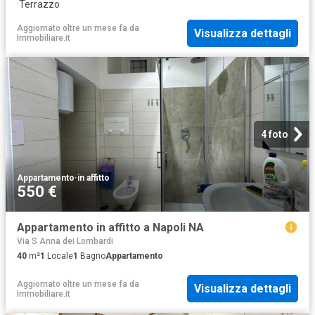
·
Terrazzo
Aggiornato oltre un mese fa
da
Visualizza dettagli
Immobiliare.it
4 foto
Appartamento
·
in affitto
550 €
Appartamento in affitto a Napoli NA
Via S Anna dei Lombardi
40
m²
1
Locale
1
Bagno
Appartamento
Aggiornato oltre un mese fa
da
Visualizza dettagli
Immobiliare.it