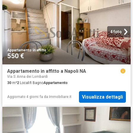
4 foto
Appartamento
·
in affitto
550 €
Appartamento in affitto a Napoli NA
Via S Anna dei Lombardi
30
m²
2
Locali
1
Bagno
Appartamento
Visualizza dettagli
Aggiornato 4 giorni fa
da
Immobiliare.it