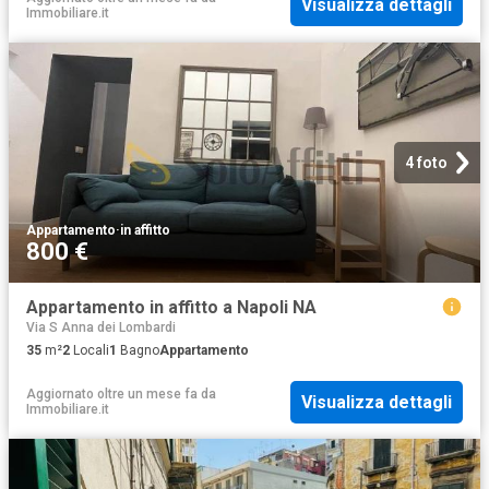
Visualizza dettagli
Immobiliare.it
4 foto
Appartamento
·
in affitto
800 €
Appartamento in affitto a Napoli NA
Via S Anna dei Lombardi
35
m²
2
Locali
1
Bagno
Appartamento
Aggiornato oltre un mese fa
da
Visualizza dettagli
Immobiliare.it