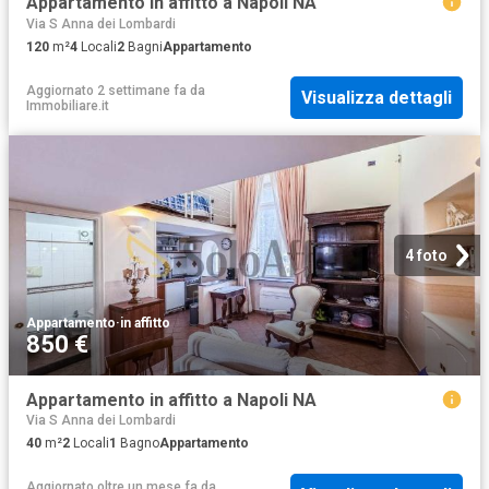
Appartamento in affitto a Napoli NA
Via S Anna dei Lombardi
120
m²
4
Locali
2
Bagni
Appartamento
Aggiornato 2 settimane fa
da
Visualizza dettagli
Immobiliare.it
4 foto
Appartamento
·
in affitto
850 €
Appartamento in affitto a Napoli NA
Via S Anna dei Lombardi
40
m²
2
Locali
1
Bagno
Appartamento
Aggiornato oltre un mese fa
da