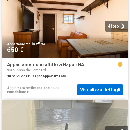
4 foto
Appartamento
·
in affitto
650 €
Appartamento in affitto a Napoli NA
Via S Anna dei Lombardi
30
m²
2
Locali
1
Bagno
Appartamento
Aggiornato settimana scorsa
da
Visualizza dettagli
Immobiliare.it