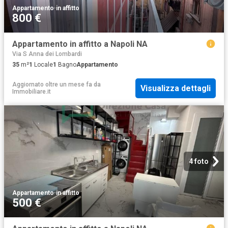
Appartamento
·
in affitto
800 €
Appartamento in affitto a Napoli NA
Via S Anna dei Lombardi
35
m²
1
Locale
1
Bagno
Appartamento
Aggiornato oltre un mese fa
da
Visualizza dettagli
Immobiliare.it
4 foto
Appartamento
·
in affitto
500 €