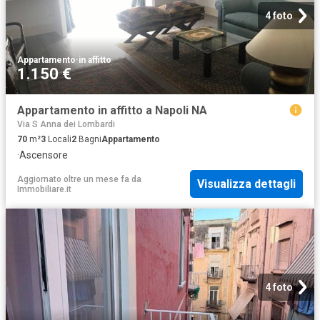
4 foto
Appartamento
·
in affitto
1.150 €
Appartamento in affitto a Napoli NA
Via S Anna dei Lombardi
70
m²
3
Locali
2
Bagni
Appartamento
·
Ascensore
Aggiornato oltre un mese fa
da
Visualizza dettagli
Immobiliare.it
4 foto