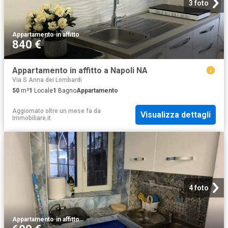
3 foto
Appartamento
·
in affitto
840 €
Appartamento in affitto a Napoli NA
Via S Anna dei Lombardi
50
m²
1
Locale
1
Bagno
Appartamento
Aggiornato oltre un mese fa
da
Visualizza dettagli
Immobiliare.it
4 foto
Appartamento
·
in affitto