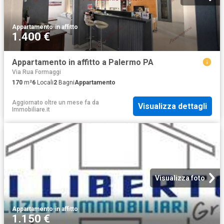
Appartamento
·
in affitto
1.400 €
Appartamento in affitto a Palermo PA
Via Rua Formaggi
170
m²
6
Locali
2
Bagni
Appartamento
Aggiornato oltre un mese fa
da
Visualizza dettagli
Immobiliare.it
Visualizza foto
Appartamento
·
in affitto
1.150 €