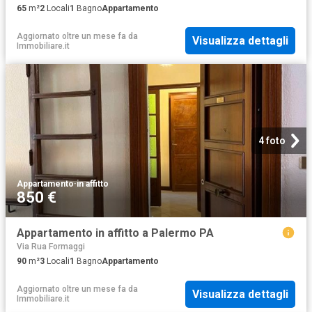
65
m²
2
Locali
1
Bagno
Appartamento
Aggiornato oltre un mese fa
da
Visualizza dettagli
Immobiliare.it
4 foto
Appartamento
·
in affitto
850 €
Appartamento in affitto a Palermo PA
Via Rua Formaggi
90
m²
3
Locali
1
Bagno
Appartamento
Aggiornato oltre un mese fa
da
Visualizza dettagli
Immobiliare.it