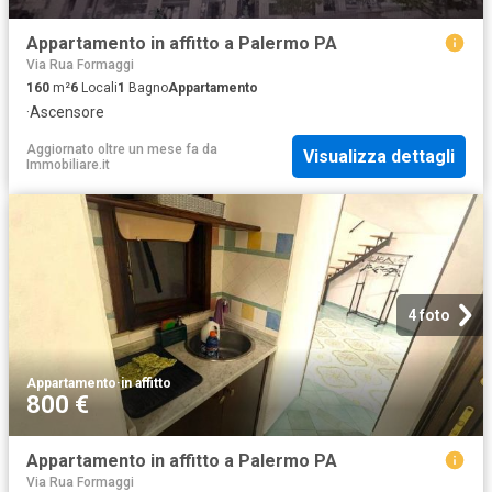
Appartamento in affitto a Palermo PA
Via Rua Formaggi
160
m²
6
Locali
1
Bagno
Appartamento
·
Ascensore
Aggiornato oltre un mese fa
da
Visualizza dettagli
Immobiliare.it
4 foto
Appartamento
·
in affitto
800 €
Appartamento in affitto a Palermo PA
Via Rua Formaggi