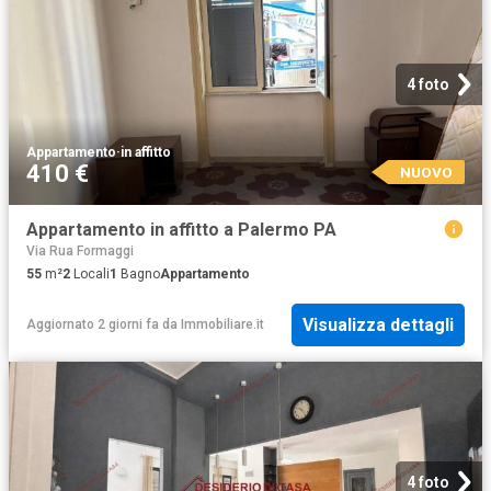
4 foto
Appartamento
·
in affitto
410 €
NUOVO
Appartamento in affitto a Palermo PA
Via Rua Formaggi
55
m²
2
Locali
1
Bagno
Appartamento
Visualizza dettagli
Aggiornato 2 giorni fa
da
Immobiliare.it
4 foto