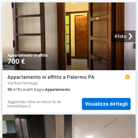
4 foto
Appartamento
·
in affitto
700 €
Appartamento in affitto a Palermo PA
Via Rua Formaggi
90
m²
3
Locali
1
Bagno
Appartamento
Aggiornato oltre un mese fa
da
Visualizza dettagli
Immobiliare.it