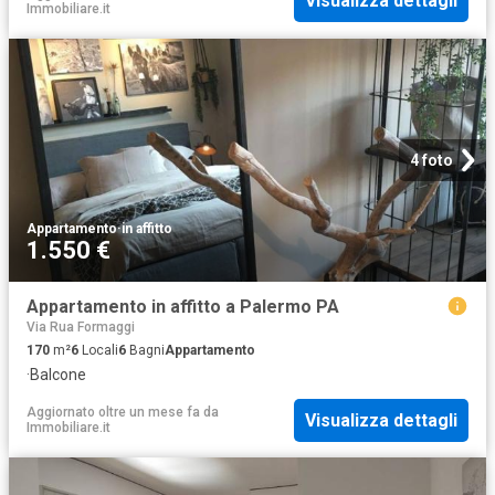
Visualizza dettagli
Immobiliare.it
4 foto
Appartamento
·
in affitto
1.550 €
Appartamento in affitto a Palermo PA
Via Rua Formaggi
170
m²
6
Locali
6
Bagni
Appartamento
·
Balcone
Aggiornato oltre un mese fa
da
Visualizza dettagli
Immobiliare.it