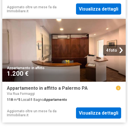
Aggiornato oltre un mese fa
da
Visualizza dettagli
Immobiliare.it
4 foto
Appartamento
·
in affitto
1.200 €
Appartamento in affitto a Palermo PA
Via Rua Formaggi
118
m²
5
Locali
1
Bagno
Appartamento
Aggiornato oltre un mese fa
da
Visualizza dettagli
Immobiliare.it