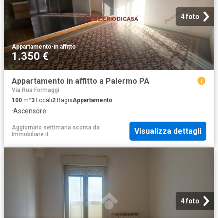
4 foto
Appartamento
·
in affitto
1.350 €
Appartamento in affitto a Palermo PA
Via Rua Formaggi
100
m²
3
Locali
2
Bagni
Appartamento
·
Ascensore
Aggiornato settimana scorsa
da
Visualizza dettagli
Immobiliare.it
4 foto