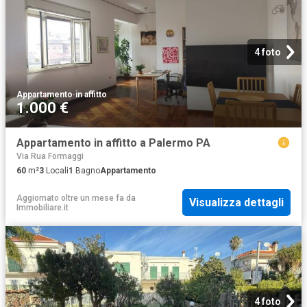
4 foto
Appartamento
·
in affitto
1.000 €
Appartamento in affitto a Palermo PA
Via Rua Formaggi
60
m²
3
Locali
1
Bagno
Appartamento
Aggiornato oltre un mese fa
da
Visualizza dettagli
Immobiliare.it
4 foto