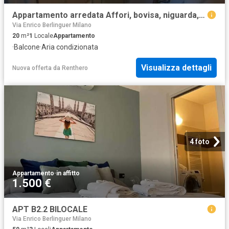
Appartamento arredata Affori, bovisa, niguarda, testi
Via Enrico Berlinguer Milano
20
m²
1
Locale
Appartamento
·
Balcone
·
Aria condizionata
Visualizza dettagli
Nuova offerta
da
Renthero
4 foto
Appartamento
·
in affitto
1.500 €
APT B2.2 BILOCALE
Via Enrico Berlinguer Milano