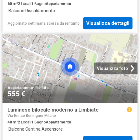
60
m²
2
Locali
1
Bagno
Appartamento
·
Balcone
·
Riscaldamento
Visualizza dettagli
Aggiornato settimana scorsa
da
rentumo
Visualizza foto
Appartamento
·
in affitto
555 €
Luminoso bilocale moderno a Limbiate
Via Enrico Berlinguer Milano
48
m²
2
Locali
1
Bagno
Appartamento
·
Balcone
·
Cantina
·
Ascensore