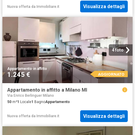
Visualizza dettagli
Nuova offerta
da
Immobiliare.it
4 foto
Appartamento
·
in affitto
1.245 €
AGGIORNATO
Appartamento in affitto a Milano MI
Via Enrico Berlinguer Milano
50
m²
1
Locale
1
Bagno
Appartamento
Visualizza dettagli
Nuova offerta
da
Immobiliare.it