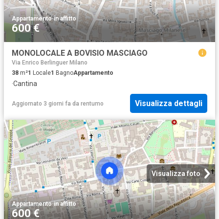
Appartamento
·
in affitto
600 €
MONOLOCALE A BOVISIO MASCIAGO
Via Enrico Berlinguer Milano
38
m²
1
Locale
1
Bagno
Appartamento
·
Cantina
Visualizza dettagli
Aggiornato 3 giorni fa
da
rentumo
Visualizza foto
Appartamento
·
in affitto
600 €