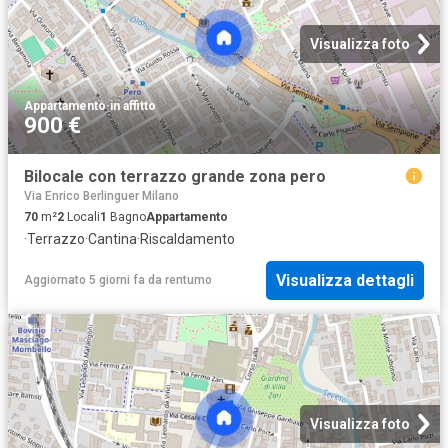
Visualizza foto
Appartamento
·
in affitto
900 €
Bilocale con terrazzo grande zona pero
Via Enrico Berlinguer Milano
70
m²
2
Locali
1
Bagno
Appartamento
·
Terrazzo
·
Cantina
·
Riscaldamento
Visualizza dettagli
Aggiornato 5 giorni fa
da
rentumo
Visualizza foto