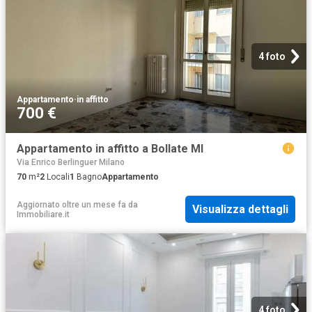
4 foto
Appartamento
·
in affitto
700 €
Appartamento in affitto a Bollate MI
Via Enrico Berlinguer Milano
70
m²
2
Locali
1
Bagno
Appartamento
Aggiornato oltre un mese fa
da
Visualizza dettagli
Immobiliare.it
4 foto