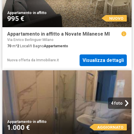
Appartamento
·
in affitto
995 €
NUOVO
Appartamento in affitto a Novate Milanese MI
Via Enrico Berlinguer Milano
70
m²
2
Locali
1
Bagno
Appartamento
Visualizza dettagli
Nuova offerta
da
Immobiliare.it
4 foto
Appartamento
·
in affitto
1.000 €
AGGIORNATO