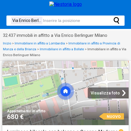
32.437 immobili in affitto a Via Enrico Berlinguer Milano
Inizio
>
Immobiliare in affitto a Lombardia
>
Immobiliare in affitto a Provincia di
Monza e della Brianza
>
Immobiliare in affitto a Bollate
>
Immobiliare in affitto a Via
Enrico Berlinguer Milano
Visualizza foto
Appartamento
·
in affitto
680 €
NUOVO