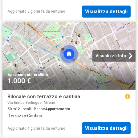
Visualizza dettagli
Aggiornato 3 giorni fa
da
rentumo
Visualizza foto
Appartamento
·
in affitto
1.000 €
Bilocale con terrazzo e cantina
Via Enrico Berlinguer Milano
50
m²
2
Locali
1
Bagno
Appartamento
·
Terrazzo
·
Cantina
Visualizza dettagli
Aggiornato 4 giorni fa
da
rentumo