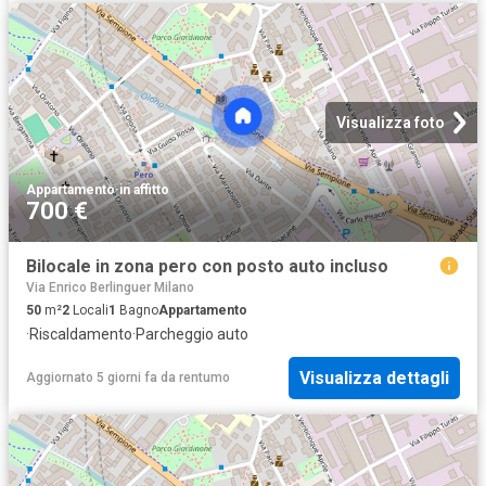
Visualizza foto
Appartamento
·
in affitto
700 €
Bilocale in zona pero con posto auto incluso
Via Enrico Berlinguer Milano
50
m²
2
Locali
1
Bagno
Appartamento
·
Riscaldamento
·
Parcheggio auto
Visualizza dettagli
Aggiornato 5 giorni fa
da
rentumo