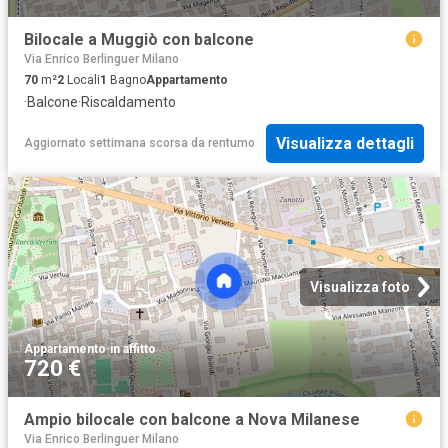
Bilocale a Muggiò con balcone
Via Enrico Berlinguer Milano
70
m²
2
Locali
1
Bagno
Appartamento
·
Balcone
·
Riscaldamento
Visualizza dettagli
Aggiornato settimana scorsa
da
rentumo
Visualizza foto
Appartamento
·
in affitto
720 €
Ampio bilocale con balcone a Nova Milanese
Via Enrico Berlinguer Milano