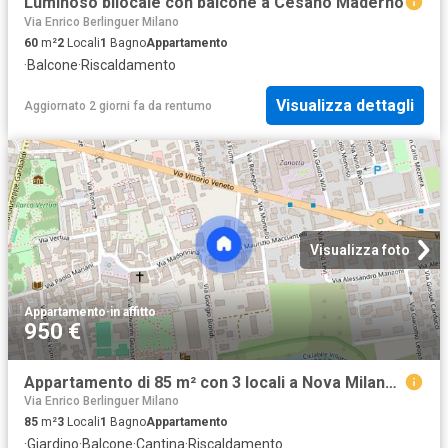
Luminoso bilocale con balcone a Cesano Maderno
Via Enrico Berlinguer Milano
60
m²
2
Locali
1
Bagno
Appartamento
·
Balcone
·
Riscaldamento
Visualizza dettagli
Aggiornato 2 giorni fa
da
rentumo
Visualizza foto
Appartamento
·
in affitto
950 €
Appartamento di 85 m² con 3 locali a Nova Milanese
Via Enrico Berlinguer Milano
85
m²
3
Locali
1
Bagno
Appartamento
·
Giardino
·
Balcone
·
Cantina
·
Riscaldamento