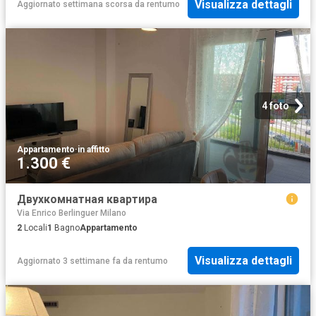
Visualizza dettagli
Aggiornato settimana scorsa
da
rentumo
4 foto
Appartamento
·
in affitto
1.300 €
Двухкомнатная квартира
Via Enrico Berlinguer Milano
2
Locali
1
Bagno
Appartamento
Visualizza dettagli
Aggiornato 3 settimane fa
da
rentumo