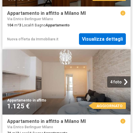
Appartamento in affitto a Milano MI
Via Enrico Berlinguer Milano
104
m²
3
Locali
1
Bagno
Appartamento
Visualizza dettagli
Nuova offerta
da
Immobiliare.it
4 foto
Appartamento
·
in affitto
1.125 €
AGGIORNATO
Appartamento in affitto a Milano MI
Via Enrico Berlinguer Milano