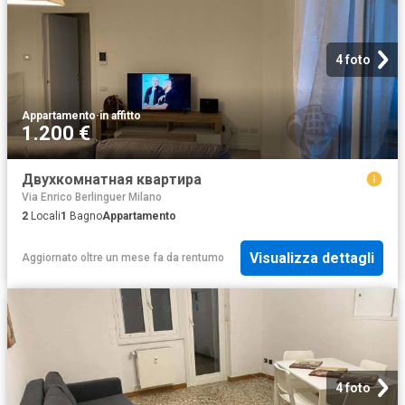
4 foto
Appartamento
·
in affitto
1.200 €
Двухкомнатная квартира
Via Enrico Berlinguer Milano
2
Locali
1
Bagno
Appartamento
Visualizza dettagli
Aggiornato oltre un mese fa
da
rentumo
4 foto