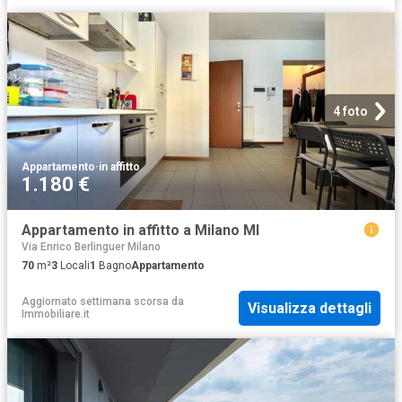
4 foto
Appartamento
·
in affitto
1.180 €
Appartamento in affitto a Milano MI
Via Enrico Berlinguer Milano
70
m²
3
Locali
1
Bagno
Appartamento
Aggiornato settimana scorsa
da
Visualizza dettagli
Immobiliare.it