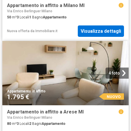
Appartamento in affitto a Milano MI
Via Enrico Berlinguer Milano
50
m²
3
Locali
1
Bagno
Appartamento
Visualizza dettagli
Nuova offerta
da
Immobiliare.it
4 foto
Appartamento
·
in affitto
1.795 €
NUOVO
Appartamento in affitto a Arese MI
Via Enrico Berlinguer Milano
80
m²
3
Locali
2
Bagni
Appartamento