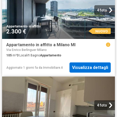
4 foto
Appartamento
·
in affitto
2.300 €
NUOVO
Appartamento in affitto a Milano MI
Via Enrico Berlinguer Milano
105
m²
3
Locali
1
Bagno
Appartamento
Visualizza dettagli
Aggiornato 1 giorni fa
da
Immobiliare.it
4 foto