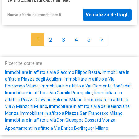
76
m²
3
Locali
1
Bagno
Appartamento
Visualizza dettagli
Nuova offerta
da
Immobiliare.it
1
2
3
4
5
>
Ricerche correlate
Immobiliare in affitto a Via Giacomo Filippo Besta
,
Immobiliare in
affitto a Piazza degli Aquiloni
,
Immobiliare in affitto a Via
Borromeo Milano
,
Immobiliare in affitto a Via Clemente Bonfadini
,
Immobiliare in affitto a Via Camilo Prampolini
,
Immobiliare in
affitto a Piazza Giovanni Falcone Milano
,
Immobiliare in affitto a
Via A Manzoni Milano
,
Immobiliare in affitto a Via delle Genziane
Monza
,
Immobiliare in affitto a Piazza San Francesco Milano
,
Immobiliare in affitto a Via Don Giuseppe Dossetti Monza
Appartamenti in affitto a Via Enrico Berlinguer Milano