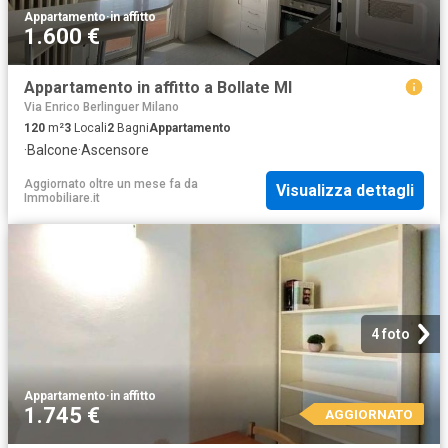
Appartamento
·
in affitto
1.600 €
Appartamento in affitto a Bollate MI
Via Enrico Berlinguer Milano
120
m²
3
Locali
2
Bagni
Appartamento
·
Balcone
·
Ascensore
Aggiornato oltre un mese fa
da
Visualizza dettagli
Immobiliare.it
4 foto
Appartamento
·
in affitto
1.745 €
AGGIORNATO