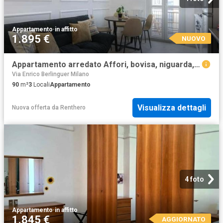
Appartamento
·
in affitto
1.895 €
NUOVO
Appartamento arredato Affori, bovisa, niguarda, testi
Via Enrico Berlinguer Milano
90
m²
3
Locali
Appartamento
Visualizza dettagli
Nuova offerta
da
Renthero
4 foto
Appartamento
·
in affitto
1.845 €
AGGIORNATO