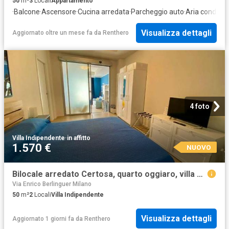
50
m²
3
Locali
Appartamento
·
Balcone
·
Ascensore
·
Cucina arredata
·
Parcheggio auto
·
Aria condizio
Visualizza dettagli
Aggiornato oltre un mese fa
da
Renthero
4 foto
Villa Indipendente
·
in affitto
1.570 €
NUOVO
Bilocale arredato Certosa, quarto oggiaro, villa pizzone
Via Enrico Berlinguer Milano
50
m²
2
Locali
Villa Indipendente
Visualizza dettagli
Aggiornato 1 giorni fa
da
Renthero