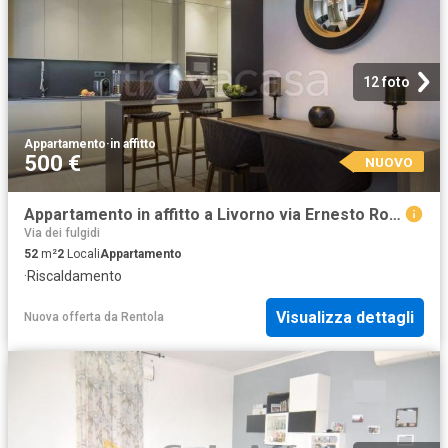
12 foto
Appartamento
·
in affitto
500 €
NUOVO
Appartamento in affitto a Livorno via Ernesto Rossi, 101, arredato, vicinanze negozi, lungomare TrovaCasa
Via dei fulgidi
52
m²
2
Locali
Appartamento
·
Riscaldamento
Visualizza dettagli
Nuova offerta
da
Rentola