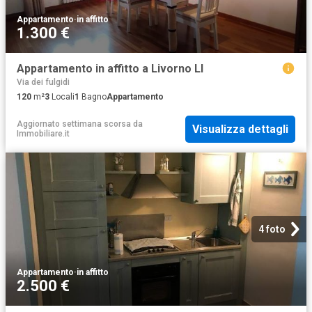
Appartamento
·
in affitto
1.300 €
Appartamento in affitto a Livorno LI
Via dei fulgidi
120
m²
3
Locali
1
Bagno
Appartamento
Aggiornato settimana scorsa
da
Visualizza dettagli
Immobiliare.it
4 foto
Appartamento
·
in affitto
2.500 €