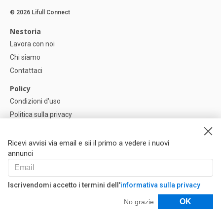
© 2026 Lifull Connect
Nestoria
Lavora con noi
Chi siamo
Contattaci
Policy
Condizioni d'uso
Politica sulla privacy
Política di Cookie
Impostazioni dei cookie
Ricevi avvisi via email e sii il primo a vedere i nuovi
annunci
Help
FAQ
Iscrivendomi accetto i termini dell'
informativa sulla privacy
I Nostri Partner
Filtri
OK
No grazie