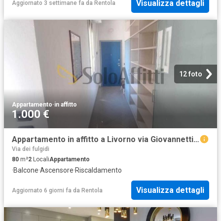
Visualizza dettagli
Aggiornato 3 settimane fa
da
Rentola
12 foto
Appartamento
·
in affitto
1.000 €
Appartamento in affitto a Livorno via Giovannetti, 4, arredato, ascensore, ultimo piano TrovaCasa
Via dei fulgidi
80
m²
2
Locali
Appartamento
·
Balcone
·
Ascensore
·
Riscaldamento
Visualizza dettagli
Aggiornato 6 giorni fa
da
Rentola