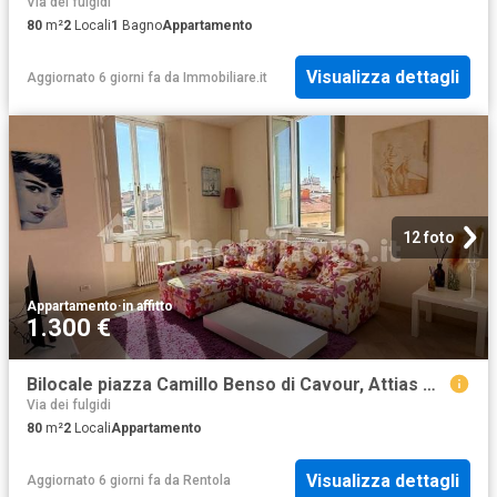
Via dei fulgidi
80
m²
2
Locali
1
Bagno
Appartamento
Visualizza dettagli
Aggiornato 6 giorni fa
da
Immobiliare.it
12 foto
Appartamento
·
in affitto
1.300 €
Bilocale piazza Camillo Benso di Cavour, Attias Marconi, Livorno
Via dei fulgidi
80
m²
2
Locali
Appartamento
Visualizza dettagli
Aggiornato 6 giorni fa
da
Rentola