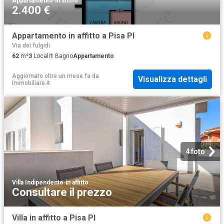
Appartamento
·
in affitto
2.400 €
Appartamento in affitto a Pisa PI
Via dei fulgidi
62
m²
3
Locali
1
Bagno
Appartamento
Aggiornato oltre un mese fa
da
Visualizza dettagli
Immobiliare.it
4 foto
Villa Indipendente
·
in affitto
Consultare il prezzo
Villa in affitto a Pisa PI