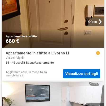
4 foto
Appartamento
·
in affitto
680 €
Appartamento in affitto a Livorno LI
Via dei fulgidi
35
m²
2
Locali
1
Bagno
Appartamento
Aggiornato oltre un mese fa
da
Visualizza dettagli
Immobiliare.it