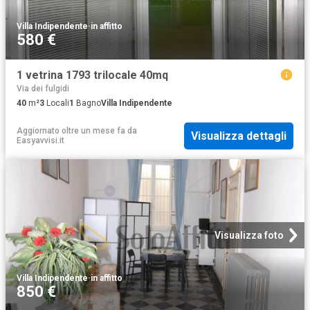
Villa Indipendente
·
in affitto
580 €
1 vetrina 1793 trilocale 40mq
Via dei fulgidi
40
m²
3
Locali
1
Bagno
Villa Indipendente
Aggiornato oltre un mese fa
da
Visualizza dettagli
Easyavvisi.it
Visualizza foto
Villa Indipendente
·
in affitto
850 €