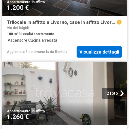
Appartamento
·
in affitto
1.200 €
Trilocale in affitto a Livorno, case in affitto Livorno
Via dei fulgidi
100
m²
3
Locali
Appartamento
·
Ascensore
·
Cucina arredata
Visualizza dettagli
Aggiornato 3 settimane fa
da
Rentola
12 foto
Appartamento
·
in affitto
1.260 €