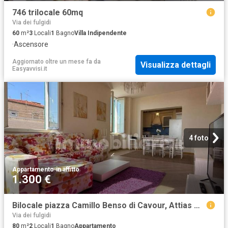
746 trilocale 60mq
Via dei fulgidi
60
m²
3
Locali
1
Bagno
Villa Indipendente
·
Ascensore
Aggiornato oltre un mese fa
da
Visualizza dettagli
Easyavvisi.it
4 foto
Appartamento
·
in affitto
1.300 €
Bilocale piazza Camillo Benso di Cavour, Attias Marconi, Livorno
Via dei fulgidi
80
m²
2
Locali
1
Bagno
Appartamento