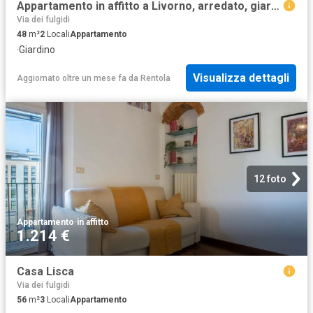
Appartamento in affitto a Livorno, arredato, giardino privato, ristrutturato TrovaCasa
Via dei fulgidi
48
m²
2
Locali
Appartamento
·
Giardino
Visualizza dettagli
Aggiornato oltre un mese fa
da
Rentola
12 foto
Appartamento
·
in affitto
1.214 €
Casa Lisca
Via dei fulgidi
56
m²
3
Locali
Appartamento