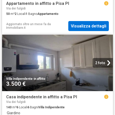
Appartamento in affitto a Pisa PI
Via dei fulgidi
50
m²
2
Locali
1
Bagno
Appartamento
Aggiornato oltre un mese fa
da
Visualizza dettagli
Immobiliare.it
2 foto
Villa Indipendente
·
in affitto
3.500 €
Casa indipendente in affitto a Pisa PI
Via dei fulgidi
140
m²
6
Locali
6
Bagni
Villa Indipendente
·
Giardino