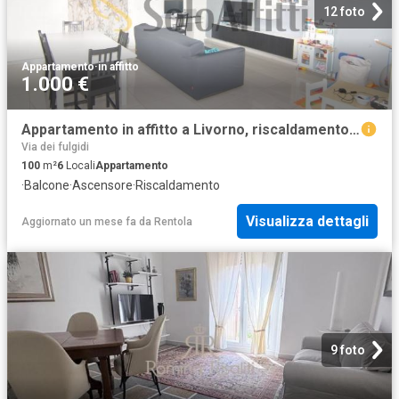
12 foto
Appartamento
·
in affitto
1.000 €
Appartamento in affitto a Livorno, riscaldamento autonomo, parzialmente arredato, ascensore TrovaCasa
Via dei fulgidi
100
m²
6
Locali
Appartamento
·
Balcone
·
Ascensore
·
Riscaldamento
Visualizza dettagli
Aggiornato un mese fa
da
Rentola
9 foto