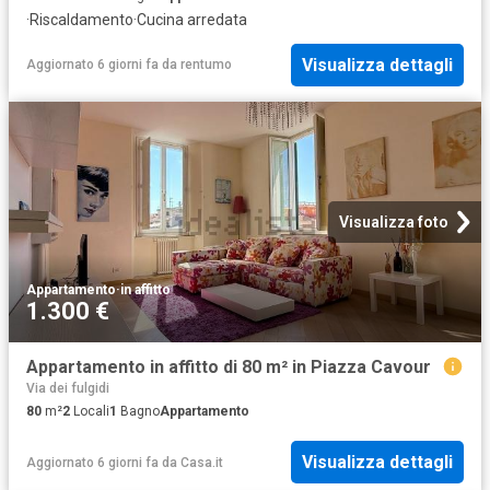
·
Riscaldamento
·
Cucina arredata
Visualizza dettagli
Aggiornato 6 giorni fa
da
rentumo
Visualizza foto
Appartamento
·
in affitto
1.300 €
Appartamento in affitto di 80 m² in Piazza Cavour
Via dei fulgidi
80
m²
2
Locali
1
Bagno
Appartamento
Visualizza dettagli
Aggiornato 6 giorni fa
da
Casa.it