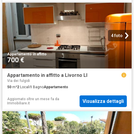
4 foto
Appartamento
·
in affitto
700 €
Appartamento in affitto a Livorno LI
Via dei fulgidi
50
m²
2
Locali
1
Bagno
Appartamento
Aggiornato oltre un mese fa
da
Visualizza dettagli
Immobiliare.it