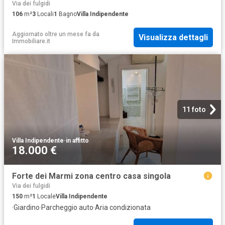
Via dei fulgidi
106
m²
3
Locali
1
Bagno
Villa Indipendente
Aggiornato oltre un mese fa
da
Visualizza dettagli
Immobiliare.it
11 foto
Villa Indipendente
·
in affitto
18.000 €
Forte dei Marmi zona centro casa singola
Via dei fulgidi
150
m²
1
Locale
Villa Indipendente
·
Giardino
·
Parcheggio auto
·
Aria condizionata