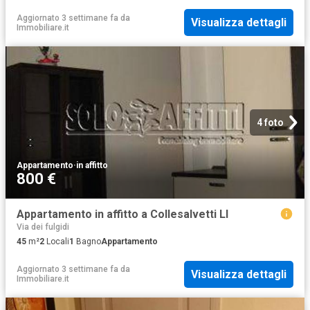
Aggiornato 3 settimane fa
da
Visualizza dettagli
Immobiliare.it
4 foto
Appartamento
·
in affitto
800 €
Appartamento in affitto a Collesalvetti LI
Via dei fulgidi
45
m²
2
Locali
1
Bagno
Appartamento
Aggiornato 3 settimane fa
da
Visualizza dettagli
Immobiliare.it