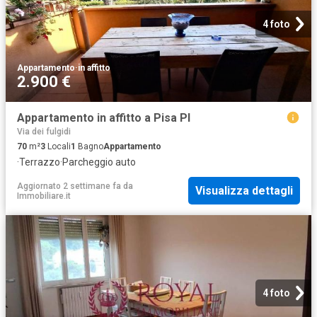
4 foto
Appartamento
·
in affitto
2.900 €
Appartamento in affitto a Pisa PI
Via dei fulgidi
70
m²
3
Locali
1
Bagno
Appartamento
·
Terrazzo
·
Parcheggio auto
Aggiornato 2 settimane fa
da
Visualizza dettagli
Immobiliare.it
4 foto