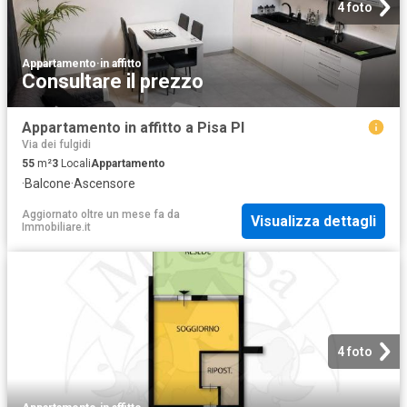
4 foto
Appartamento
·
in affitto
Consultare il prezzo
Appartamento in affitto a Pisa PI
Via dei fulgidi
55
m²
3
Locali
Appartamento
·
Balcone
·
Ascensore
Aggiornato oltre un mese fa
da
Visualizza dettagli
Immobiliare.it
4 foto