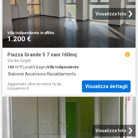
Visualizza foto
Villa Indipendente
·
in affitto
1.200 €
Piazza Grande 5 7 vani 160mq
Via dei fulgidi
160
m²
7
Locali
1
Bagno
Villa Indipendente
·
Balcone
·
Ascensore
·
Riscaldamento
Aggiornato oltre un mese fa
da
Visualizza dettagli
Easyavvisi.it
Visualizza foto