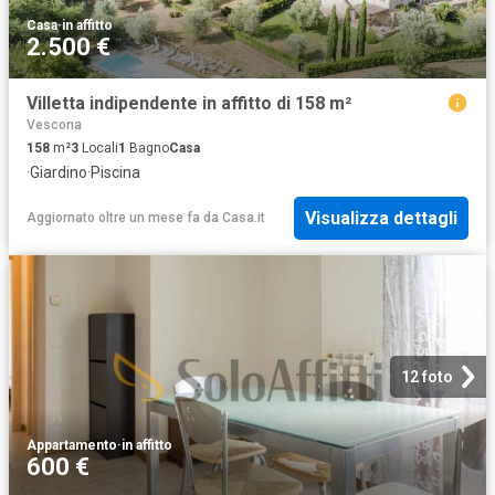
Casa
·
in affitto
2.500 €
Villetta indipendente in affitto di 158 m²
Vescona
158
m²
3
Locali
1
Bagno
Casa
·
Giardino
·
Piscina
Visualizza dettagli
Aggiornato oltre un mese fa
da
Casa.it
12 foto
Appartamento
·
in affitto
600 €