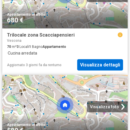
Appartamento
·
in affitto
680 €
Trilocale zona Scacciapensieri
Vescona
70
m²
3
Locali
1
Bagno
Appartamento
·
Cucina arredata
Visualizza dettagli
Aggiornato 3 giorni fa
da
rentumo
Visualizza foto
Appartamento
·
in affitto