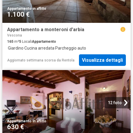
Appartamento
·
in affitto
1.100 €
Appartamento a monteroni d'arbia
Vescona
165
m²
5
Locali
Appartamento
·
Giardino
·
Cucina arredata
·
Parcheggio auto
Visualizza dettagli
Aggiornato settimana scorsa
da
Rentola
12 foto
Appartamento
·
in affitto
630 €