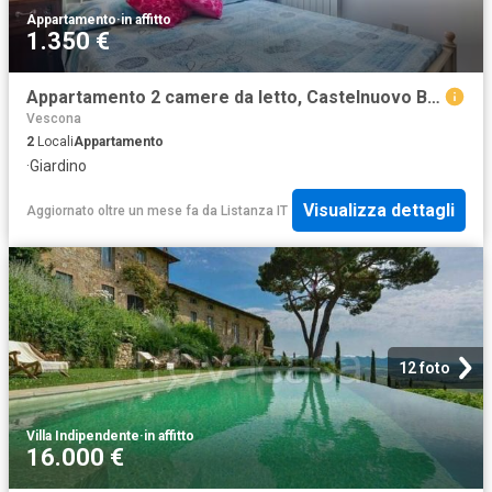
Appartamento
·
in affitto
1.350 €
Appartamento 2 camere da letto, Castelnuovo Berardenga Castelnuovo Berardenga 53019 ES98789065
Vescona
2
Locali
Appartamento
·
Giardino
Visualizza dettagli
Aggiornato oltre un mese fa
da
Listanza IT
12 foto
Villa Indipendente
·
in affitto
16.000 €