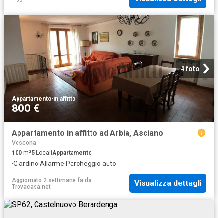
4 foto
Appartamento
·
in affitto
800 €
Appartamento in affitto ad Arbia, Asciano
Vescona
100
m²
5
Locali
Appartamento
·
Giardino
·
Allarme
·
Parcheggio auto
Aggiornato 2 settimane fa
da
Visualizza dettagli
Trovacasa.net