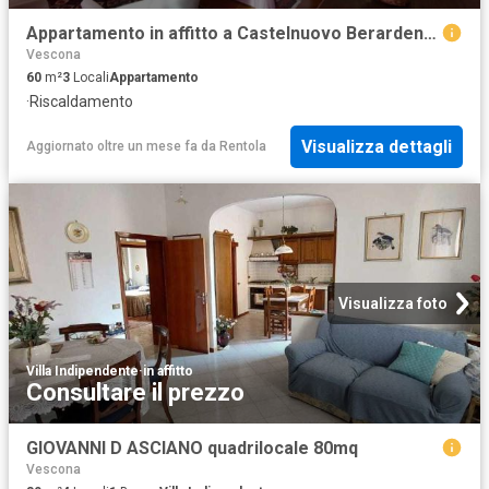
Appartamento in affitto a Castelnuovo Berardenga loc. Bossi, arredato, caminetto, ripostiglio TrovaCasa
Vescona
60
m²
3
Locali
Appartamento
·
Riscaldamento
Visualizza dettagli
Aggiornato oltre un mese fa
da
Rentola
Visualizza foto
Villa Indipendente
·
in affitto
Consultare il prezzo
GIOVANNI D ASCIANO quadrilocale 80mq
Vescona