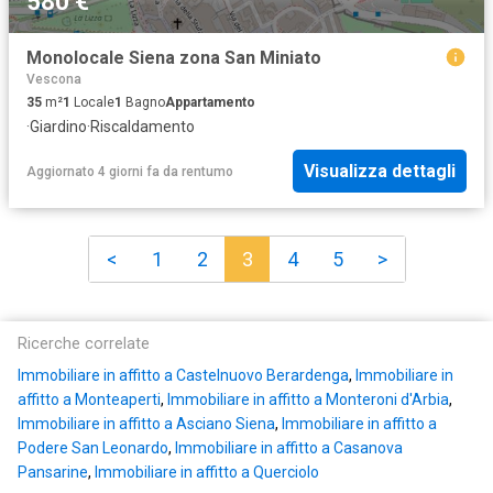
580 €
Monolocale Siena zona San Miniato
Vescona
35
m²
1
Locale
1
Bagno
Appartamento
·
Giardino
·
Riscaldamento
Visualizza dettagli
Aggiornato 4 giorni fa
da
rentumo
<
1
2
3
4
5
>
Ricerche correlate
Immobiliare in affitto a Castelnuovo Berardenga
,
Immobiliare in
affitto a Monteaperti
,
Immobiliare in affitto a Monteroni d'Arbia
,
Immobiliare in affitto a Asciano Siena
,
Immobiliare in affitto a
Podere San Leonardo
,
Immobiliare in affitto a Casanova
Pansarine
,
Immobiliare in affitto a Querciolo