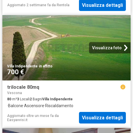
Visualizza dettagli
Aggiornato 2 settimane fa
da
Rentola
Visualizza foto
Villa Indipendente
·
in affitto
700 €
trilocale 80mq
Vescona
80
m²
3
Locali
2
Bagni
Villa Indipendente
·
Balcone
·
Ascensore
·
Riscaldamento
Aggiornato oltre un mese fa
da
Visualizza dettagli
Easyavvisi.it