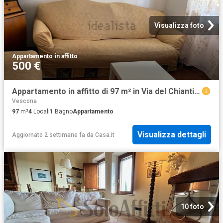
Visualizza foto
Appartamento
·
in affitto
500 €
Appartamento in affitto di 97 m² in Via del Chianti Classico, 52
Vescona
97
m²
4
Locali
1
Bagno
Appartamento
Visualizza dettagli
Aggiornato 2 settimane fa
da
Casa.it
10 foto