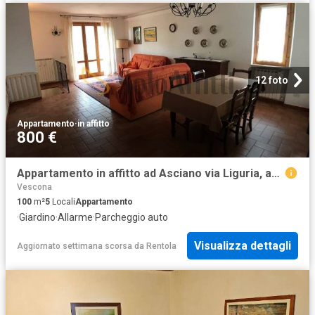
12 foto
Appartamento
·
in affitto
800 €
Appartamento in affitto ad Asciano via Liguria, arredato, giardino privato, box TrovaCasa
Vescona
100
m²
5
Locali
Appartamento
·
Giardino
·
Allarme
·
Parcheggio auto
Visualizza dettagli
Aggiornato settimana scorsa
da
Rentola