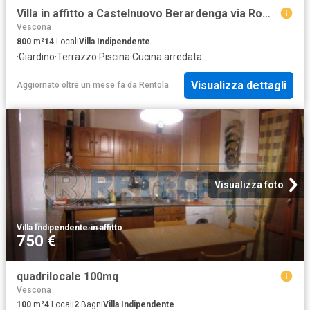
Villa in affitto a Castelnuovo Berardenga via Roma, 3, arredato, giardino privato, terrazzo TrovaCasa
Vescona
800
m²
14
Locali
Villa Indipendente
·
Giardino
·
Terrazzo
·
Piscina
·
Cucina arredata
Visualizza dettagli
Aggiornato oltre un mese fa
da
Rentola
Visualizza foto
Villa Indipendente
·
in affitto
750 €
quadrilocale 100mq
Vescona
100
m²
4
Locali
2
Bagni
Villa Indipendente