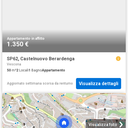
Appartamento
·
in affitto
1.350 €
SP62, Castelnuovo Berardenga
Vescona
50
m²
2
Locali
1
Bagno
Appartamento
Visualizza dettagli
Aggiornato settimana scorsa
da
rentumo
Visualizza foto