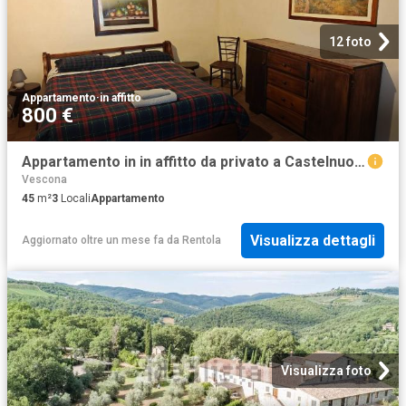
12 foto
Appartamento
·
in affitto
800 €
Appartamento in in affitto da privato a Castelnuovo Berardenga località Santa Chiara, 6, arredato, da privato, angolo cottura TrovaCasa
Vescona
45
m²
3
Locali
Appartamento
Visualizza dettagli
Aggiornato oltre un mese fa
da
Rentola
Visualizza foto