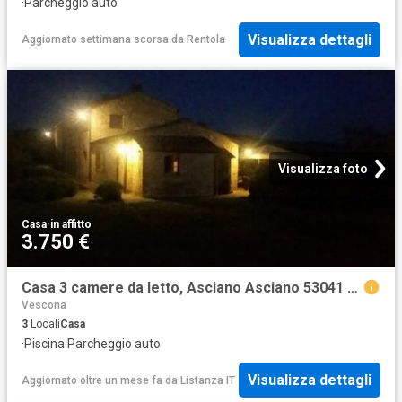
·
Parcheggio auto
Visualizza dettagli
Aggiornato settimana scorsa
da
Rentola
Visualizza foto
Casa
·
in affitto
3.750 €
Casa 3 camere da letto, Asciano Asciano 53041 DS83814874
Vescona
3
Locali
Casa
·
Piscina
·
Parcheggio auto
Visualizza dettagli
Aggiornato oltre un mese fa
da
Listanza IT