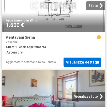
3 foto
Appartamento
·
in affitto
1.600 €
Pentavani Siena
Vescona
140
m²
1
Locale
Appartamento
·
Ascensore
Visualizza dettagli
Aggiornato 2 settimane fa
da
Rentola
Visualizza foto