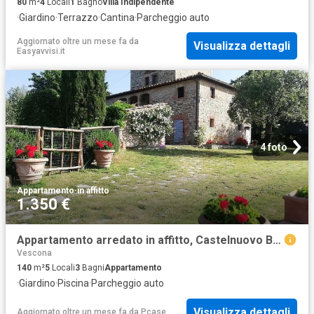
80
m²
4
Locali
1
Bagno
Villa Indipendente
·
Giardino
·
Terrazzo
·
Cantina
·
Parcheggio auto
Aggiornato oltre un mese fa
da
Visualizza dettagli
Easyavvisi.it
4 foto
Appartamento
·
in affitto
1.350 €
Appartamento arredato in affitto, Castelnuovo Berardenga pianella
Vescona
140
m²
5
Locali
3
Bagni
Appartamento
·
Giardino
·
Piscina
·
Parcheggio auto
Visualizza dettagli
Aggiornato oltre un mese fa
da
Pcase