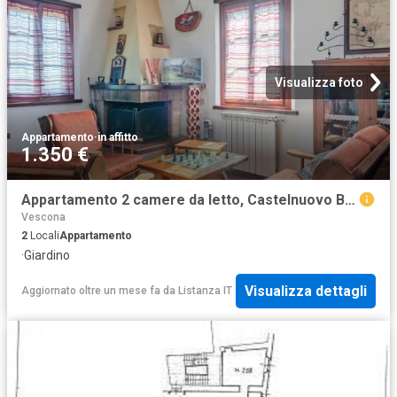
Visualizza foto
Appartamento
·
in affitto
1.350 €
Appartamento 2 camere da letto, Castelnuovo Berardenga Castelnuovo Berardenga 53019 DS98789065
Vescona
2
Locali
Appartamento
·
Giardino
Visualizza dettagli
Aggiornato oltre un mese fa
da
Listanza IT