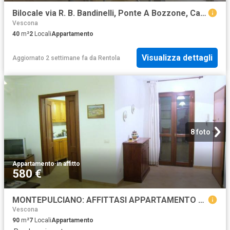
Bilocale via R. B. Bandinelli, Ponte A Bozzone, Castelnuovo Berardenga
Vescona
40
m²
2
Locali
Appartamento
Visualizza dettagli
Aggiornato 2 settimane fa
da
Rentola
8 foto
Appartamento
·
in affitto
580 €
MONTEPULCIANO: AFFITTASI APPARTAMENTO PANORAMICO TUTTO ARREDATO CON GARAGE
Vescona
90
m²
7
Locali
Appartamento