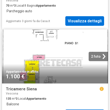
Vescona
70
m²
3
Locali
1
Bagno
Appartamento
·
Parcheggio auto
Visualizza dettagli
Aggiornato 3 giorni fa
da
Casa.it
2 foto
Appartamento
·
in affitto
1.100 €
Tricamere Siena
Vescona
135
m²
3
Locali
Appartamento
·
Balcone