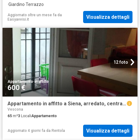
·
Giardino
·
Terrazzo
Aggiornato oltre un mese fa
da
Visualizza dettagli
Easyavvisi.it
12 foto
Appartamento
·
in affitto
600 €
Appartamento in affitto a Siena, arredato, centrale, angolo cottura TrovaCasa
Vescona
65
m²
3
Locali
Appartamento
Visualizza dettagli
Aggiornato 4 giorni fa
da
Rentola