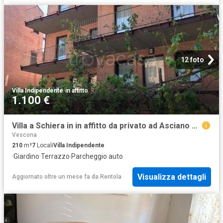
12 foto
Villa Indipendente
·
in affitto
1.100 €
Villa a Schiera in in affitto da privato ad Asciano via Belvedere, 75, giardino, terrazzo, da privato TrovaCasa
Vescona
210
m²
7
Locali
Villa Indipendente
·
Giardino
·
Terrazzo
·
Parcheggio auto
Visualizza dettagli
Aggiornato oltre un mese fa
da
Rentola