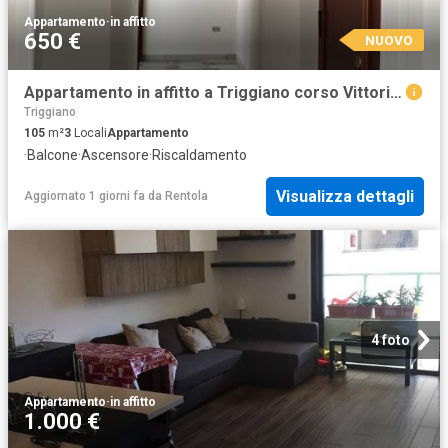
Appartamento
·
in affitto
650 €
NUOVO
Appartamento in affitto a Triggiano corso Vittorio Emanuele, 39, non arredato/vuoto, riscaldamento autonomo, ascensore TrovaCasa
Triggiano
105
m²
3
Locali
Appartamento
·
Balcone
·
Ascensore
·
Riscaldamento
Visualizza dettagli
Aggiornato 1 giorni fa
da
Rentola
4 foto
Appartamento
·
in affitto
1.000 €