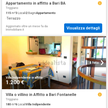
Appartamento in affitto a Bari BA
Triggiano
115
m²
3
Locali
2
Bagni
Appartamento
·
Terrazzo
Aggiornato oltre un mese fa
da
Visualizza dettagli
Immobiliare.it
4 foto
Villa Indipendente
·
in affitto
1.200 €
Villa o villino in Affitto a Bari Fontanelle
Triggiano
180
m²
6
Locali
Villa Indipendente