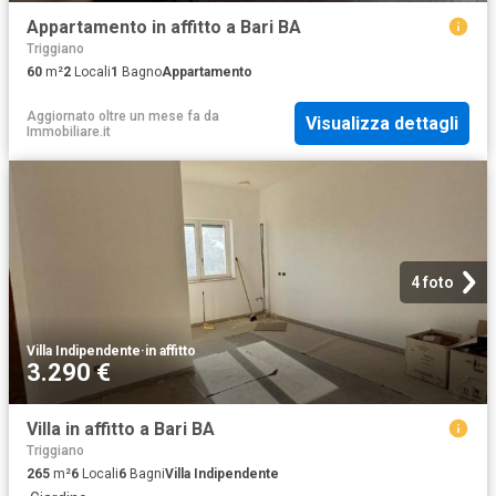
Appartamento in affitto a Bari BA
Triggiano
60
m²
2
Locali
1
Bagno
Appartamento
Aggiornato oltre un mese fa
da
Visualizza dettagli
Immobiliare.it
4 foto
Villa Indipendente
·
in affitto
3.290 €
Villa in affitto a Bari BA
Triggiano
265
m²
6
Locali
6
Bagni
Villa Indipendente