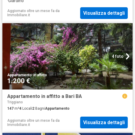
·
Giardino
Aggiornato oltre un mese fa
da
Visualizza dettagli
Immobiliare.it
4 foto
Appartamento
·
in affitto
1.200 €
Appartamento in affitto a Bari BA
Triggiano
147
m²
4
Locali
2
Bagni
Appartamento
Aggiornato oltre un mese fa
da
Visualizza dettagli
Immobiliare.it