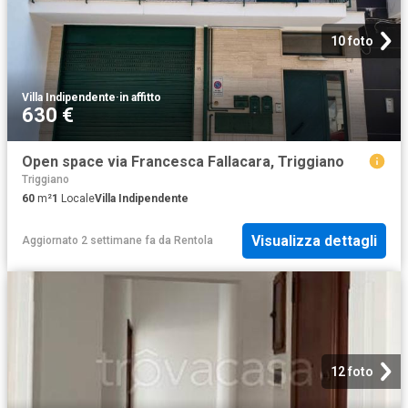
10 foto
Villa Indipendente
·
in affitto
630 €
Open space via Francesca Fallacara, Triggiano
Triggiano
60
m²
1
Locale
Villa Indipendente
Visualizza dettagli
Aggiornato 2 settimane fa
da
Rentola
12 foto