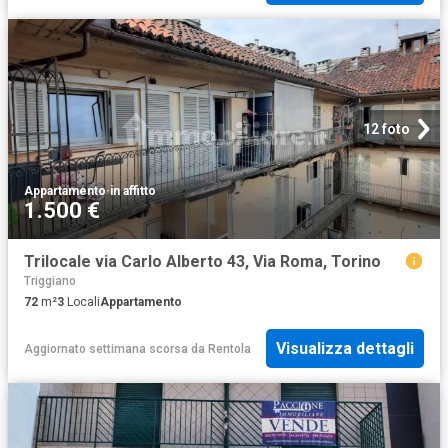
12 foto
Appartamento
·
in affitto
1.500 €
Trilocale via Carlo Alberto 43, Via Roma, Torino
Triggiano
72
m²
3
Locali
Appartamento
Visualizza dettagli
Aggiornato settimana scorsa
da
Rentola