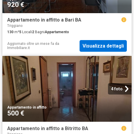
920 €
Appartamento in affitto a Bari BA
Triggiano
130
m²
5
Locali
2
Bagni
Appartamento
Aggiornato oltre un mese fa
da
Visualizza dettagli
Immobiliare.it
4 foto
Appartamento
·
in affitto
500 €
Appartamento in affitto a Bitritto BA