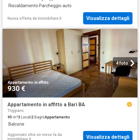
·
Riscaldamento
·
Parcheggio auto
Visualizza dettagli
Nuova offerta
da
Immobiliare.it
4 foto
Appartamento
·
in affitto
930 €
Appartamento in affitto a Bari BA
Triggiano
95
m²
3
Locali
2
Bagni
Appartamento
·
Balcone
Aggiornato oltre un mese fa
da
Visualizza dettagli
Immobiliare.it