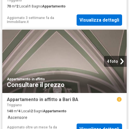
Triggiano
70
m²
2
Locali
1
Bagno
Appartamento
Aggiornato 3 settimane fa
da
Visualizza dettagli
Immobiliare.it
4 foto
Appartamento
·
in affitto
Consultare il prezzo
Appartamento in affitto a Bari BA
Triggiano
140
m²
4
Locali
2
Bagni
Appartamento
·
Ascensore
Aggiornato oltre un mese fa
da