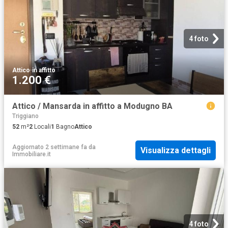
4 foto
Attico
·
in affitto
1.200 €
Attico / Mansarda in affitto a Modugno BA
Triggiano
52
m²
2
Locali
1
Bagno
Attico
Aggiornato 2 settimane fa
da
Visualizza dettagli
Immobiliare.it
4 foto