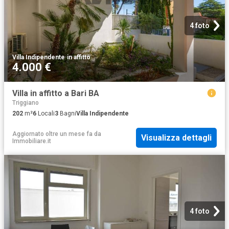
4 foto
Villa Indipendente
·
in affitto
4.000 €
Villa in affitto a Bari BA
Triggiano
202
m²
6
Locali
3
Bagni
Villa Indipendente
Aggiornato oltre un mese fa
da
Visualizza dettagli
Immobiliare.it
4 foto