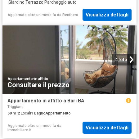
·
Giardino
·
Terrazzo
·
Parcheggio auto
Visualizza dettagli
Aggiornato oltre un mese fa
da
Renthero
4 foto
Appartamento
·
in affitto
Consultare il prezzo
Appartamento in affitto a Bari BA
Triggiano
50
m²
2
Locali
1
Bagno
Appartamento
Aggiornato oltre un mese fa
da
Visualizza dettagli
Immobiliare.it