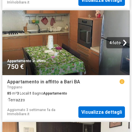
Visualizza dettagli
Immobiliare.it
4 foto
Appartamento
·
in affitto
750 €
Appartamento in affitto a Bari BA
Triggiano
85
m²
3
Locali
1
Bagno
Appartamento
·
Terrazzo
Aggiornato 3 settimane fa
da
Visualizza dettagli
Immobiliare.it