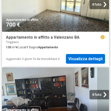
4 foto
Appartamento
·
in affitto
700 €
Appartamento in affitto a Valenzano BA
Triggiano
130
m²
4
Locali
1
Bagno
Appartamento
Visualizza dettagli
Aggiornato 3 giorni fa
da
Immobiliare.it
4 foto
Appartamento
·
in affitto