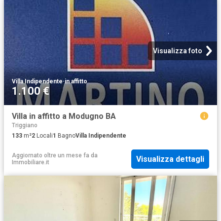
Visualizza foto
Villa Indipendente
·
in affitto
1.100 €
Villa in affitto a Modugno BA
Triggiano
133
m²
2
Locali
1
Bagno
Villa Indipendente
Aggiornato oltre un mese fa
da
Visualizza dettagli
Immobiliare.it