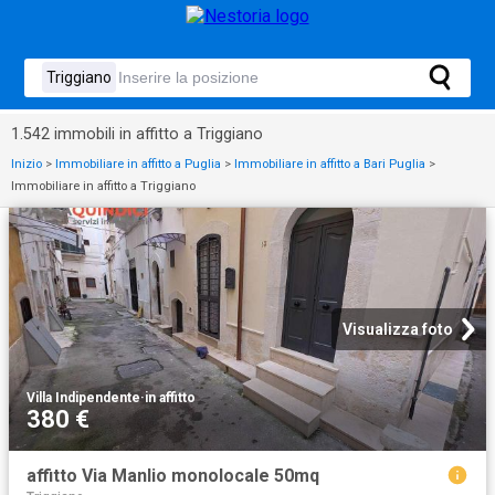
1.542 immobili in affitto a Triggiano
Inizio
>
Immobiliare in affitto a Puglia
>
Immobiliare in affitto a Bari Puglia
>
Immobiliare in affitto a Triggiano
Visualizza foto
Villa Indipendente
·
in affitto
380 €
affitto Via Manlio monolocale 50mq