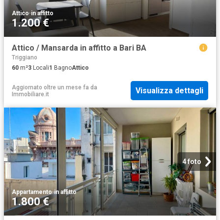
Attico
·
in affitto
1.200 €
Attico / Mansarda in affitto a Bari BA
Triggiano
60
m²
3
Locali
1
Bagno
Attico
Aggiornato oltre un mese fa
da
Visualizza dettagli
Immobiliare.it
4 foto
Appartamento
·
in affitto
1.800 €