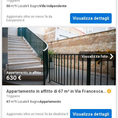
Triggiano
50
m²
1
Locale
1
Bagno
Villa Indipendente
Aggiornato oltre un mese fa
da
Visualizza dettagli
Easyavvisi.it
Visualizza foto
Appartamento
·
in affitto
630 €
Appartamento in affitto di 67 m² in Via Francesca Fallacara
Triggiano
67
m²
1
Locale
1
Bagno
Appartamento
Visualizza dettagli
Aggiornato oltre un mese fa
da
idealista.it