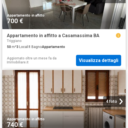
Appartamento
·
in affitto
700 €
Appartamento in affitto a Casamassima BA
Triggiano
50
m²
3
Locali
1
Bagno
Appartamento
Aggiornato oltre un mese fa
da
Visualizza dettagli
Immobiliare.it
4 foto
Appartamento
·
in affitto
740 €