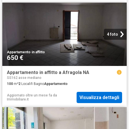
4 foto
Appartamento
·
in affitto
650 €
Appartamento in affitto a Afragola NA
SS162 asse mediano
100
m²
2
Locali
1
Bagno
Appartamento
Aggiornato oltre un mese fa
da
Visualizza dettagli
Immobiliare.it