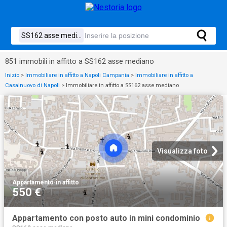
851 immobili in affitto a SS162 asse mediano
Inizio
>
Immobiliare in affitto a Napoli Campania
>
Immobiliare in affitto a
Casalnuovo di Napoli
>
Immobiliare in affitto a SS162 asse mediano
Visualizza foto
Appartamento
·
in affitto
550 €
Appartamento con posto auto in mini condominio