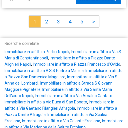
1
2
3
4
5
>
Ricerche correlate
Immobiliare in affitto a Portici Napoli
,
Immobiliare in affitto a Via S
Maria di Constantinopoli
,
Immobiliare in affitto a Piazza Dante
Alighieri Napoli
,
Immobiliare in affitto a Piazza Francesco d'Ovido
,
Immobiliare in affitto a V S S Pietro a Maiella
,
Immobiliare in affitto
a Piazza San Domenico Maggiore
,
Immobiliare in affitto a Via S
Anna dei Lombardi
,
Immobiliare in affitto a Strada S Giovanni
Maggiore Pignatelle
,
Immobiliare in affitto a Via Santa Maria
Dell'aiuto Napoli
,
Immobiliare in affitto a Via Arnaldo Cantaui
,
Immobiliare in affitto a Vic Duca di San Donato
,
Immobiliare in
affitto a Via Gaetano Filangieri Afragola
,
Immobiliare in affitto a
Piazza Dante Afragola
,
Immobiliare in affitto a Via Scalea
Ercolano
,
Immobiliare in affitto a Via Galante Ercolano
,
Immobiliare
in affitto a Via Madonna della Salute Ercolano