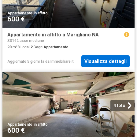
Appartamento
·
in affitto
600 €
Appartamento in affitto a Marigliano NA
SS162 asse mediano
90
m²
3
Locali
2
Bagni
Appartamento
Visualizza dettagli
Aggiornato 5 giorni fa
da
Immobiliare.it
4 foto
Appartamento
·
in affitto
600 €