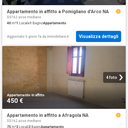
Appartamento in affitto a Pomigliano d'Arco NA
SS162 asse mediano
40
m²
1
Locale
1
Bagno
Appartamento
Visualizza dettagli
Aggiornato 5 giorni fa
da
Immobiliare.it
4 foto
Appartamento
·
in affitto
450 €
Appartamento in affitto a Afragola NA
SS162 asse mediano
75
m²
2
Locali
2
Bagni
Appartamento