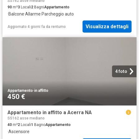
SS162 asse mediano
90
m²
3
Locali
2
Bagni
Appartamento
·
Balcone
·
Allarme
·
Parcheggio auto
Visualizza dettagli
Aggiornato 4 giorni fa
da
rentumo
4 foto
Appartamento
·
in affitto
450 €
Appartamento in affitto a Acerra NA
SS162 asse mediano
40
m²
2
Locali
1
Bagno
Appartamento
·
Ascensore