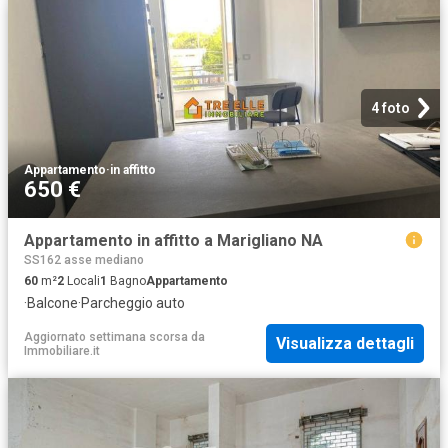
4 foto
Appartamento
·
in affitto
650 €
Appartamento in affitto a Marigliano NA
SS162 asse mediano
60
m²
2
Locali
1
Bagno
Appartamento
·
Balcone
·
Parcheggio auto
Aggiornato settimana scorsa
da
Visualizza dettagli
Immobiliare.it