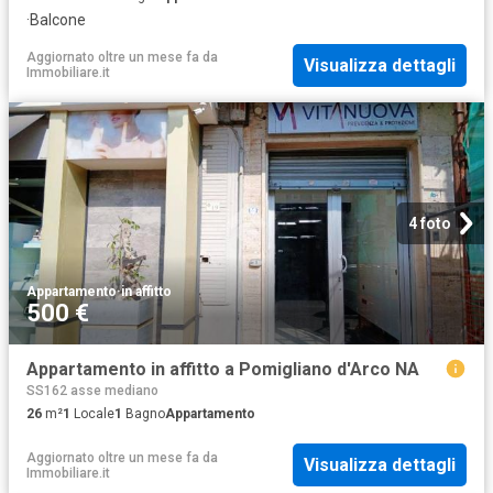
·
Balcone
Aggiornato oltre un mese fa
da
Visualizza dettagli
Immobiliare.it
4 foto
Appartamento
·
in affitto
500 €
Appartamento in affitto a Pomigliano d'Arco NA
SS162 asse mediano
26
m²
1
Locale
1
Bagno
Appartamento
Aggiornato oltre un mese fa
da
Visualizza dettagli
Immobiliare.it