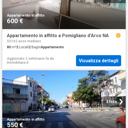
Appartamento
·
in affitto
600 €
Appartamento in affitto a Pomigliano d'Arco NA
SS162 asse mediano
80
m²
2
Locali
2
Bagni
Appartamento
Aggiornato 2 settimane fa
da
Visualizza dettagli
Immobiliare.it
4 foto
Appartamento
·
in affitto
550 €