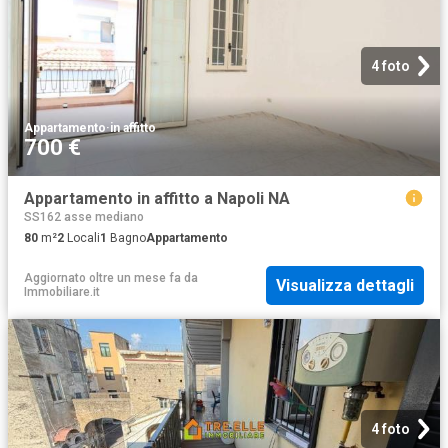
4 foto
Appartamento
·
in affitto
700 €
Appartamento in affitto a Napoli NA
SS162 asse mediano
80
m²
2
Locali
1
Bagno
Appartamento
Aggiornato oltre un mese fa
da
Visualizza dettagli
Immobiliare.it
4 foto