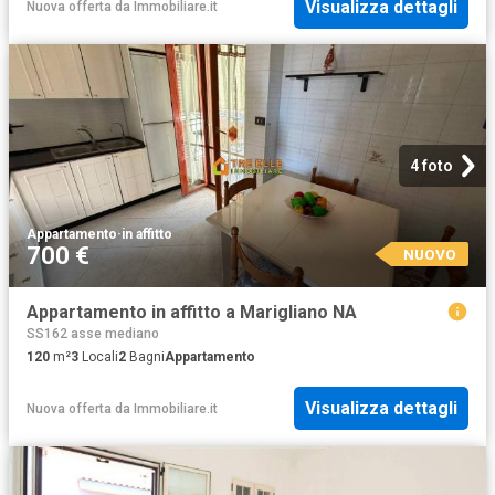
Visualizza dettagli
Nuova offerta
da
Immobiliare.it
4 foto
Appartamento
·
in affitto
700 €
NUOVO
Appartamento in affitto a Marigliano NA
SS162 asse mediano
120
m²
3
Locali
2
Bagni
Appartamento
Visualizza dettagli
Nuova offerta
da
Immobiliare.it