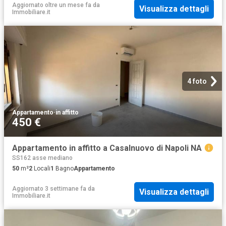
Aggiornato oltre un mese fa
da
Visualizza dettagli
Immobiliare.it
4 foto
Appartamento
·
in affitto
450 €
Appartamento in affitto a Casalnuovo di Napoli NA
SS162 asse mediano
50
m²
2
Locali
1
Bagno
Appartamento
Aggiornato 3 settimane fa
da
Visualizza dettagli
Immobiliare.it