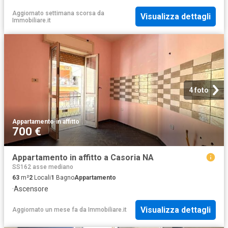
Aggiornato settimana scorsa
da
Visualizza dettagli
Immobiliare.it
4 foto
Appartamento
·
in affitto
700 €
Appartamento in affitto a Casoria NA
SS162 asse mediano
63
m²
2
Locali
1
Bagno
Appartamento
·
Ascensore
Visualizza dettagli
Aggiornato un mese fa
da
Immobiliare.it