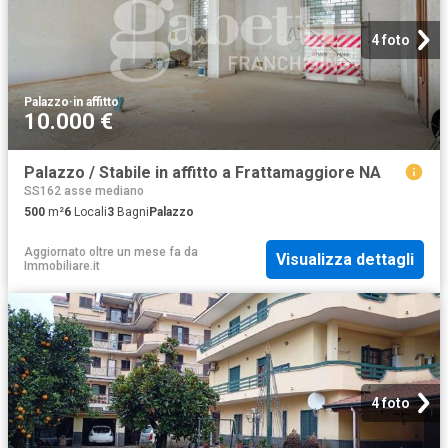
4 foto
Palazzo
·
in affitto
10.000 €
Palazzo / Stabile in affitto a Frattamaggiore NA
SS162 asse mediano
500
m²
6
Locali
3
Bagni
Palazzo
Aggiornato oltre un mese fa
da
Visualizza dettagli
Immobiliare.it
4 foto