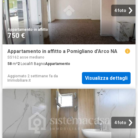
4 foto
Appartamento
·
in affitto
750 €
Appartamento in affitto a Pomigliano d'Arco NA
SS162 asse mediano
58
m²
2
Locali
1
Bagno
Appartamento
Aggiornato 2 settimane fa
da
Visualizza dettagli
Immobiliare.it
4 foto