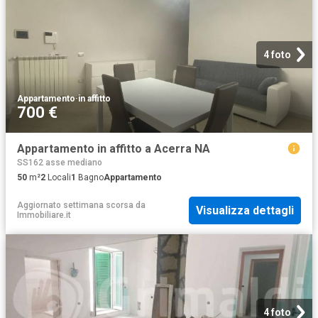
4 foto
Appartamento
·
in affitto
700 €
Appartamento in affitto a Acerra NA
SS162 asse mediano
50
m²
2
Locali
1
Bagno
Appartamento
Aggiornato settimana scorsa
da
Visualizza dettagli
Immobiliare.it
4 foto