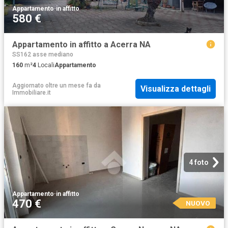
Appartamento
·
in affitto
580 €
Appartamento in affitto a Acerra NA
SS162 asse mediano
160
m²
4
Locali
Appartamento
Aggiornato oltre un mese fa
da
Visualizza dettagli
Immobiliare.it
4 foto
Appartamento
·
in affitto
470 €
NUOVO