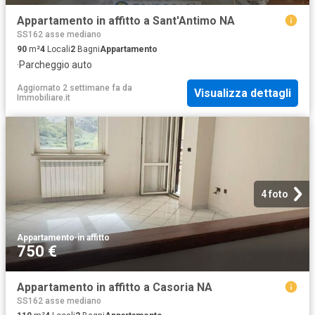
Appartamento in affitto a Sant'Antimo NA
SS162 asse mediano
90
m²
4
Locali
2
Bagni
Appartamento
·
Parcheggio auto
Aggiornato 2 settimane fa
da
Visualizza dettagli
Immobiliare.it
4 foto
Appartamento
·
in affitto
750 €
Appartamento in affitto a Casoria NA
SS162 asse mediano