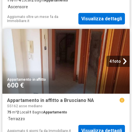
110
m²
4
Locali
2
Bagni
Appartamento
·
Ascensore
Aggiornato oltre un mese fa
da
Visualizza dettagli
Immobiliare.it
4 foto
Appartamento
·
in affitto
600 €
Appartamento in affitto a Brusciano NA
SS162 asse mediano
75
m²
2
Locali
1
Bagno
Appartamento
·
Terrazzo
Visualizza dettagli
Aggiornato 6 giorni fa
da
Immobiliare.it