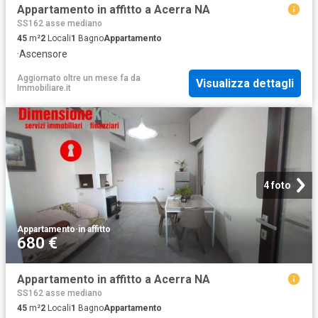
Appartamento in affitto a Acerra NA
SS162 asse mediano
45
m²
2
Locali
1
Bagno
Appartamento
·
Ascensore
Aggiornato oltre un mese fa
da
Visualizza dettagli
Immobiliare.it
4 foto
Appartamento
·
in affitto
680 €
Appartamento in affitto a Acerra NA
SS162 asse mediano
45
m²
2
Locali
1
Bagno
Appartamento