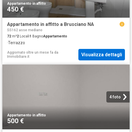
Appartamento
·
in affitto
450 €
Appartamento in affitto a Brusciano NA
SS162 asse mediano
72
m²
2
Locali
1
Bagno
Appartamento
·
Terrazzo
Aggiornato oltre un mese fa
da
Visualizza dettagli
Immobiliare.it
4 foto
Appartamento
·
in affitto
500 €