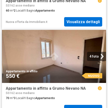
Appartamento in affitto a Grumo Nevano NA
SS162 asse mediano
60
m²
2
Locali
1
Bagno
Appartamento
Visualizza dettagli
Nuova offerta
da
Immobiliare.it
4 foto
Appartamento
·
in affitto
550 €
NUOVO
Appartamento in affitto a Grumo Nevano NA
SS162 asse mediano
70
m²
3
Locali
1
Bagno
Appartamento