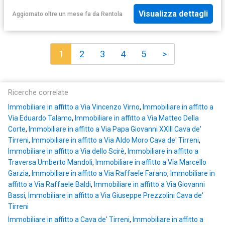
Visualizza dettagli
Aggiornato oltre un mese fa
da
Rentola
1
2
3
4
5
>
Ricerche correlate
Immobiliare in affitto a Via Vincenzo Virno
,
Immobiliare in affitto a
Via Eduardo Talamo
,
Immobiliare in affitto a Via Matteo Della
Corte
,
Immobiliare in affitto a Via Papa Giovanni XXIII Cava de'
Tirreni
,
Immobiliare in affitto a Via Aldo Moro Cava de' Tirreni
,
Immobiliare in affitto a Via dello Scirè
,
Immobiliare in affitto a
Traversa Umberto Mandoli
,
Immobiliare in affitto a Via Marcello
Garzia
,
Immobiliare in affitto a Via Raffaele Farano
,
Immobiliare in
affitto a Via Raffaele Baldi
,
Immobiliare in affitto a Via Giovanni
Bassi
,
Immobiliare in affitto a Via Giuseppe Prezzolini Cava de'
Tirreni
Immobiliare in affitto a Cava de' Tirreni
,
Immobiliare in affitto a