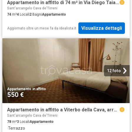
Appartamento in affitto di 74 m² in Via Diego Taiani, 5
Sant'arcangelo Cava de'Tirreni
74
m²
4
Locali
2
Bagni
Appartamento
Visualizza dettagli
Aggiornato oltre un mese fa
da
idealista.it
12 foto
Appartamento
·
in affitto
550 €
Appartamento in affitto a Viterbo della Cava, arredato, terrazzo, centrale TrovaCasa
Sant'arcangelo Cava de'Tirreni
78
m²
3
Locali
Appartamento
·
Terrazzo