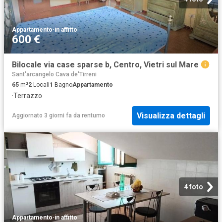
Appartamento
·
in affitto
600 €
Bilocale via case sparse b, Centro, Vietri sul Mare
Sant'arcangelo Cava de'Tirreni
65
m²
2
Locali
1
Bagno
Appartamento
·
Terrazzo
Visualizza dettagli
Aggiornato 3 giorni fa
da
rentumo
4 foto
Appartamento
·
in affitto