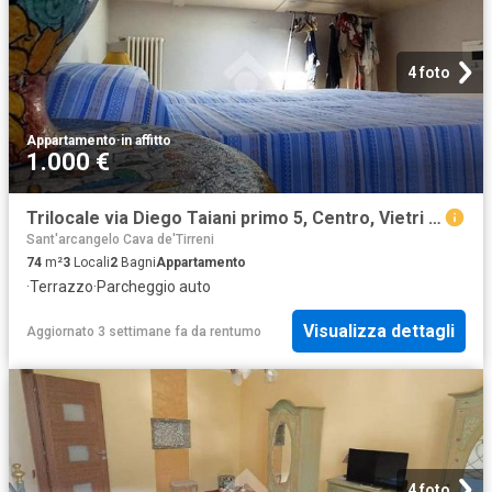
4 foto
Appartamento
·
in affitto
1.000 €
Trilocale via Diego Taiani primo 5, Centro, Vietri sul Mare
Sant'arcangelo Cava de'Tirreni
74
m²
3
Locali
2
Bagni
Appartamento
·
Terrazzo
·
Parcheggio auto
Visualizza dettagli
Aggiornato 3 settimane fa
da
rentumo
4 foto