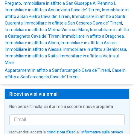
Pregiato
,
Immobiliare in affitto a San Giuseppe Al Pennino I
,
Immobiliare in affitto a Annunziata Cava de' Tirreni
,
Immobiliare in
affitto a San Pietro Cava de' Tirreni
,
Immobiliare in affitto a Santi
Quaranta
,
Immobiliare in affitto a San Cesareo Cava de' Tirreni
,
Immobiliare in affitto a Molina Vietri sul Mare
,
Immobiliare in affitto
a Castagneto Cava de' Tirreni
,
Immobiliare in affitto a Dragonea
,
Immobiliare in affitto a Albori
,
Immobiliare in affitto a Arcara
,
Immobiliare in affitto a Alessia
,
Immobiliare in affitto a Benincasa
,
Immobiliare in affitto a Raito
,
Immobiliare in affitto a Vietri sul
Mare
Appartamenti in affitto a Sant'arcangelo Cava de'Tirreni
,
Case in
affitto a Sant'arcangelo Cava de'Tirreni
Ricevi avvisi via email
Non perderti nulla: sii il primo a scoprire nuove proprietà
Iscrivendoti accetti le
condizioni d'uso
e l'
informativa sulla privacy