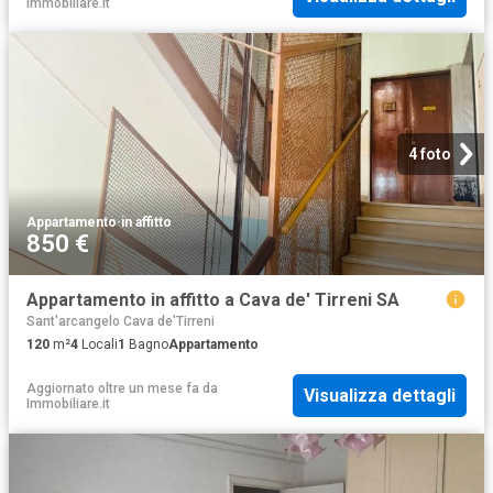
Immobiliare.it
4 foto
Appartamento
·
in affitto
850 €
Appartamento in affitto a Cava de' Tirreni SA
Sant'arcangelo Cava de'Tirreni
120
m²
4
Locali
1
Bagno
Appartamento
Aggiornato oltre un mese fa
da
Visualizza dettagli
Immobiliare.it