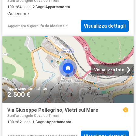
Sant'arcangelo Cava de'Tirreni
100
m²
4
Locali
2
Bagni
Appartamento
·
Ascensore
Visualizza dettagli
Aggiornato 5 giorni fa
da
idealista.it
Visualizza foto
Appartamento
·
in affitto
2.500 €
Via Giuseppe Pellegrino, Vietri sul Mare
Sant'arcangelo Cava de'Tirreni
100
m²
2
Locali
1
Bagno
Appartamento