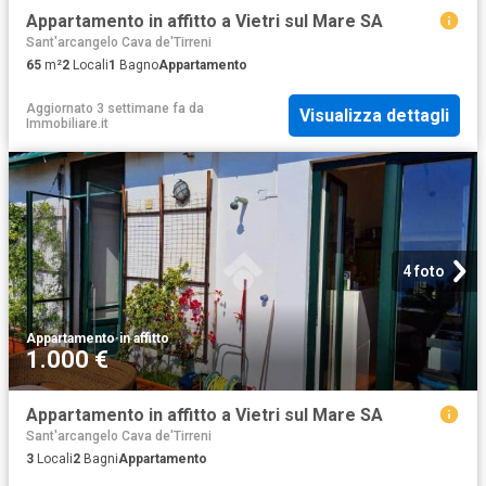
Appartamento in affitto a Vietri sul Mare SA
Sant'arcangelo Cava de'Tirreni
65
m²
2
Locali
1
Bagno
Appartamento
Aggiornato 3 settimane fa
da
Visualizza dettagli
Immobiliare.it
4 foto
Appartamento
·
in affitto
1.000 €
Appartamento in affitto a Vietri sul Mare SA
Sant'arcangelo Cava de'Tirreni
3
Locali
2
Bagni
Appartamento