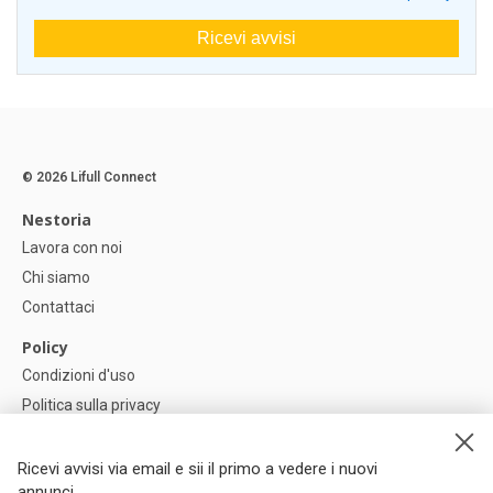
Ricevi avvisi
© 2026 Lifull Connect
Nestoria
Lavora con noi
Chi siamo
Contattaci
Policy
Condizioni d'uso
Politica sulla privacy
Política di Cookie
Impostazioni dei cookie
Ricevi avvisi via email e sii il primo a vedere i nuovi
annunci