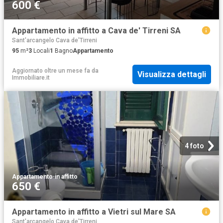
600 €
Appartamento in affitto a Cava de' Tirreni SA
Sant'arcangelo Cava de'Tirreni
95
m²
3
Locali
1
Bagno
Appartamento
Aggiornato oltre un mese fa
da
Visualizza dettagli
Immobiliare.it
4 foto
Appartamento
·
in affitto
650 €
Appartamento in affitto a Vietri sul Mare SA
Sant'arcangelo Cava de'Tirreni