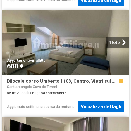
Visualizza dettagli
Aggiornato settimana scorsa
da
rentumo
4 foto
Appartamento
·
in affitto
600 €
Bilocale corso Umberto I 103, Centro, Vietri sul Mare
Sant'arcangelo Cava de'Tirreni
55
m²
2
Locali
1
Bagno
Appartamento
Visualizza dettagli
Aggiornato settimana scorsa
da
rentumo