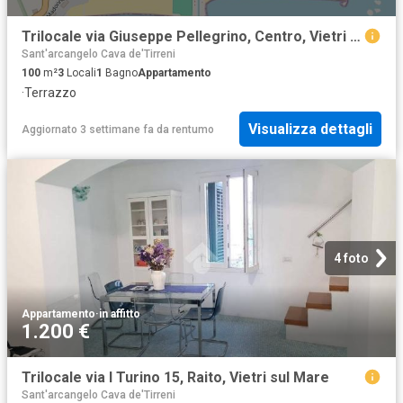
Trilocale via Giuseppe Pellegrino, Centro, Vietri sul Mare
Sant'arcangelo Cava de'Tirreni
100
m²
3
Locali
1
Bagno
Appartamento
·
Terrazzo
Visualizza dettagli
Aggiornato 3 settimane fa
da
rentumo
4 foto
Appartamento
·
in affitto
1.200 €
Trilocale via I Turino 15, Raito, Vietri sul Mare
Sant'arcangelo Cava de'Tirreni