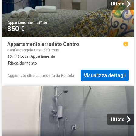
10 foto
Appartamento
·
in affitto
850 €
Appartamento arredato Centro
Sant'arcangelo Cava de'Tirreni
80
m²
3
Locali
Appartamento
·
Riscaldamento
Visualizza dettagli
Aggiornato oltre un mese fa
da
Rentola
10 foto