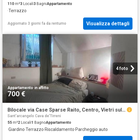
110
m²
3
Locali
3
Bagni
Appartamento
·
Terrazzo
Visualizza dettagli
Aggiornato 3 giorni fa
da
rentumo
4 foto
Appartamento
·
in affitto
700 €
Bilocale via Case Sparse Raito, Centro, Vietri sul Mare
Sant'arcangelo Cava de'Tirreni
55
m²
2
Locali
1
Bagno
Appartamento
·
Giardino
·
Terrazzo
·
Riscaldamento
·
Parcheggio auto