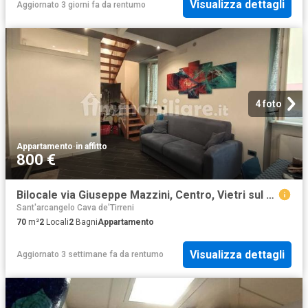
Visualizza dettagli
Aggiornato 3 giorni fa
da
rentumo
4 foto
Appartamento
·
in affitto
800 €
Bilocale via Giuseppe Mazzini, Centro, Vietri sul Mare
Sant'arcangelo Cava de'Tirreni
70
m²
2
Locali
2
Bagni
Appartamento
Visualizza dettagli
Aggiornato 3 settimane fa
da
rentumo