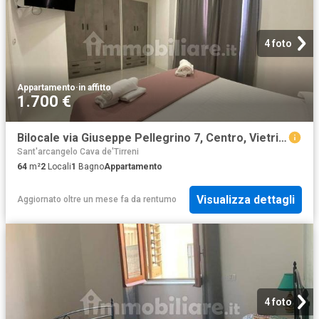
4 foto
Appartamento
·
in affitto
1.700 €
Bilocale via Giuseppe Pellegrino 7, Centro, Vietri sul Mare
Sant'arcangelo Cava de'Tirreni
64
m²
2
Locali
1
Bagno
Appartamento
Visualizza dettagli
Aggiornato oltre un mese fa
da
rentumo
4 foto