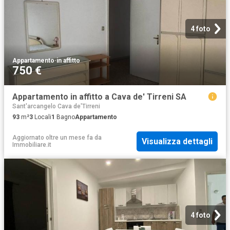
4 foto
Appartamento
·
in affitto
750 €
Appartamento in affitto a Cava de' Tirreni SA
Sant'arcangelo Cava de'Tirreni
93
m²
3
Locali
1
Bagno
Appartamento
Aggiornato oltre un mese fa
da
Visualizza dettagli
Immobiliare.it
4 foto