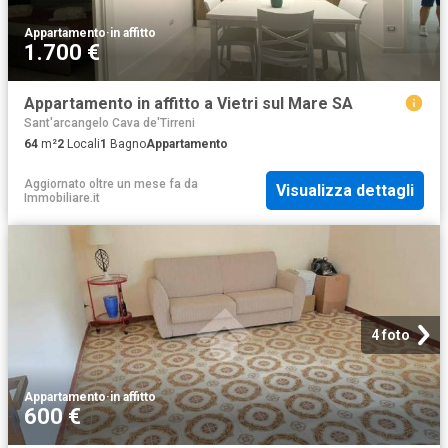
Appartamento
·
in affitto
1.700 €
Appartamento in affitto a Vietri sul Mare SA
Sant'arcangelo Cava de'Tirreni
64
m²
2
Locali
1
Bagno
Appartamento
Aggiornato oltre un mese fa
da
Visualizza dettagli
Immobiliare.it
4 foto
Appartamento
·
in affitto
600 €