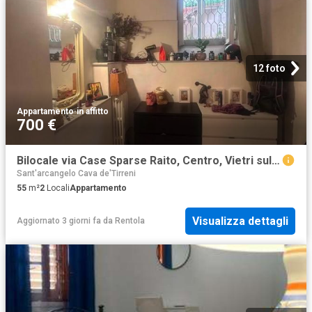
12 foto
Appartamento
·
in affitto
700 €
Bilocale via Case Sparse Raito, Centro, Vietri sul Mare
Sant'arcangelo Cava de'Tirreni
55
m²
2
Locali
Appartamento
Visualizza dettagli
Aggiornato 3 giorni fa
da
Rentola