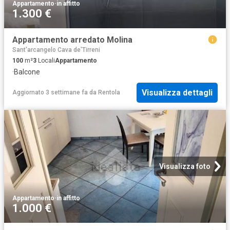
Appartamento
·
in affitto
1.300 €
Appartamento arredato Molina
Sant'arcangelo Cava de'Tirreni
100
m²
3
Locali
Appartamento
·
Balcone
Visualizza dettagli
Aggiornato 3 settimane fa
da
Rentola
Visualizza foto
Appartamento
·
in affitto
1.000 €