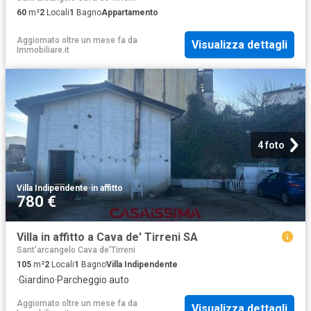
60
m²
2
Locali
1
Bagno
Appartamento
Aggiornato oltre un mese fa
da
Visualizza dettagli
Immobiliare.it
4 foto
Villa Indipendente
·
in affitto
780 €
Villa in affitto a Cava de' Tirreni SA
Sant'arcangelo Cava de'Tirreni
105
m²
2
Locali
1
Bagno
Villa Indipendente
·
Giardino
·
Parcheggio auto
Aggiornato oltre un mese fa
da
Visualizza dettagli