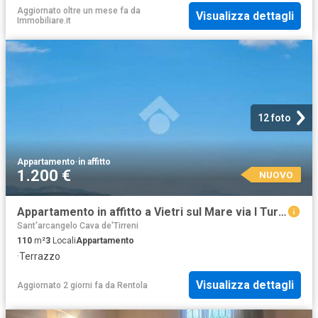
Aggiornato oltre un mese fa
da
Visualizza dettagli
Immobiliare.it
12 foto
Appartamento
·
in affitto
1.200 €
NUOVO
Appartamento in affitto a Vietri sul Mare via I Turino, 15, luminoso, lavanderia, cucina abitabile TrovaCasa
Sant'arcangelo Cava de'Tirreni
110
m²
3
Locali
Appartamento
·
Terrazzo
Visualizza dettagli
Aggiornato 2 giorni fa
da
Rentola