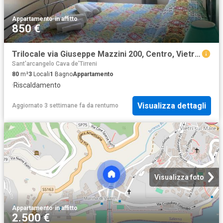
Appartamento
·
in affitto
850 €
Trilocale via Giuseppe Mazzini 200, Centro, Vietri sul Mare
Sant'arcangelo Cava de'Tirreni
80
m²
3
Locali
1
Bagno
Appartamento
·
Riscaldamento
Visualizza dettagli
Aggiornato 3 settimane fa
da
rentumo
Visualizza foto
Appartamento
·
in affitto
2.500 €