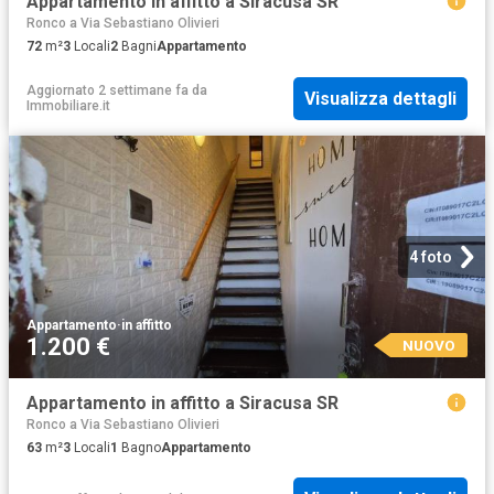
Appartamento in affitto a Siracusa SR
Ronco a Via Sebastiano Olivieri
72
m²
3
Locali
2
Bagni
Appartamento
Aggiornato 2 settimane fa
da
Visualizza dettagli
Immobiliare.it
4 foto
Appartamento
·
in affitto
1.200 €
NUOVO
Appartamento in affitto a Siracusa SR
Ronco a Via Sebastiano Olivieri
63
m²
3
Locali
1
Bagno
Appartamento