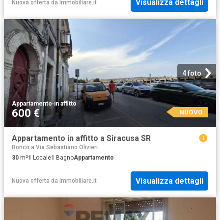
Visualizza dettagli
Nuova offerta
da
Immobiliare.it
4 foto
Appartamento
·
in affitto
600 €
NUOVO
Appartamento in affitto a Siracusa SR
Ronco a Via Sebastiano Olivieri
30
m²
1
Locale
1
Bagno
Appartamento
Visualizza dettagli
Nuova offerta
da
Immobiliare.it