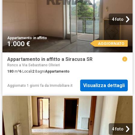
4 foto
Appartamento
·
in affitto
1.000 €
AGGIORNATO
Appartamento in affitto a Siracusa SR
Ronco a Via Sebastiano Olivieri
180
m²
6
Locali
2
Bagni
Appartamento
Visualizza dettagli
Aggiornato 1 giorni fa
da
Immobiliare.it
4 foto