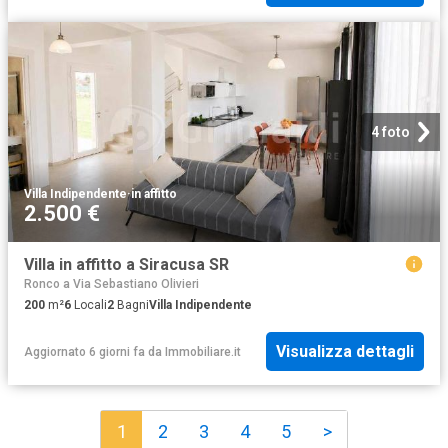
4 foto
Villa Indipendente
·
in affitto
2.500 €
Villa in affitto a Siracusa SR
Ronco a Via Sebastiano Olivieri
200
m²
6
Locali
2
Bagni
Villa Indipendente
Visualizza dettagli
Aggiornato 6 giorni fa
da
Immobiliare.it
1
2
3
4
5
>