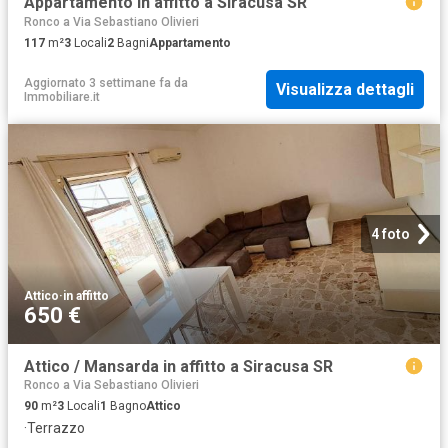
Appartamento in affitto a Siracusa SR
Ronco a Via Sebastiano Olivieri
117
m²
3
Locali
2
Bagni
Appartamento
Aggiornato 3 settimane fa
da
Visualizza dettagli
Immobiliare.it
4 foto
Attico
·
in affitto
650 €
Attico / Mansarda in affitto a Siracusa SR
Ronco a Via Sebastiano Olivieri
90
m²
3
Locali
1
Bagno
Attico
·
Terrazzo