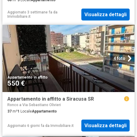
68
m²
3
Locali
Appartamento
Aggiornato 3 settimane fa
da
Visualizza dettagli
Immobiliare.it
4 foto
Appartamento
·
in affitto
550 €
Appartamento in affitto a Siracusa SR
Ronco a Via Sebastiano Olivieri
37
m²
1
Locale
Appartamento
Visualizza dettagli
Aggiornato 6 giorni fa
da
Immobiliare.it