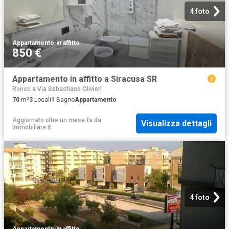
4 foto
Appartamento
·
in affitto
850 €
Appartamento in affitto a Siracusa SR
Ronco a Via Sebastiano Olivieri
70
m²
3
Locali
1
Bagno
Appartamento
Aggiornato oltre un mese fa
da
Visualizza dettagli
Immobiliare.it
4 foto
Appartamento
·
in affitto