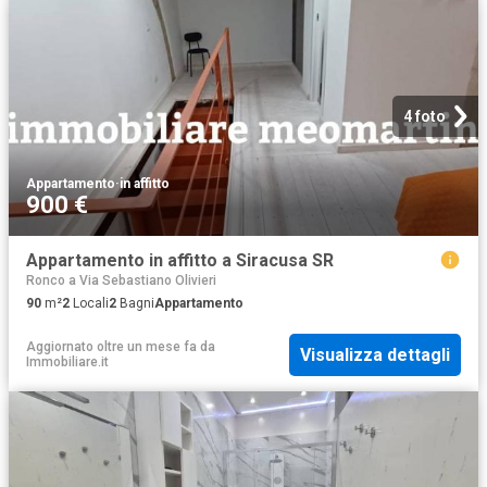
4 foto
Appartamento
·
in affitto
900 €
Appartamento in affitto a Siracusa SR
Ronco a Via Sebastiano Olivieri
90
m²
2
Locali
2
Bagni
Appartamento
Aggiornato oltre un mese fa
da
Visualizza dettagli
Immobiliare.it