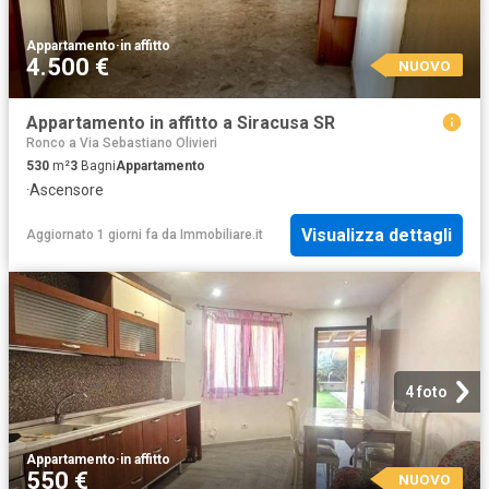
Appartamento
·
in affitto
4.500 €
NUOVO
Appartamento in affitto a Siracusa SR
Ronco a Via Sebastiano Olivieri
530
m²
3
Bagni
Appartamento
·
Ascensore
Visualizza dettagli
Aggiornato 1 giorni fa
da
Immobiliare.it
4 foto
Appartamento
·
in affitto
550 €
NUOVO