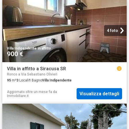
4 foto
Villa Indipendente
·
in affitto
900 €
Villa in affitto a Siracusa SR
Ronco a Via Sebastiano Olivieri
95
m²
3
Locali
1
Bagno
Villa Indipendente
Aggiornato oltre un mese fa
da
Visualizza dettagli
Immobiliare.it