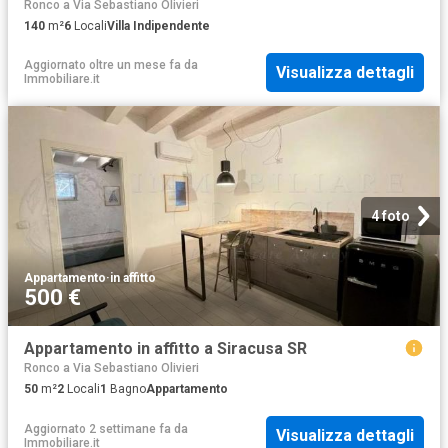
Ronco a Via Sebastiano Olivieri
140
m²
6
Locali
Villa Indipendente
Aggiornato oltre un mese fa
da
Visualizza dettagli
Immobiliare.it
4 foto
Appartamento
·
in affitto
500 €
Appartamento in affitto a Siracusa SR
Ronco a Via Sebastiano Olivieri
50
m²
2
Locali
1
Bagno
Appartamento
Aggiornato 2 settimane fa
da
Visualizza dettagli
Immobiliare.it