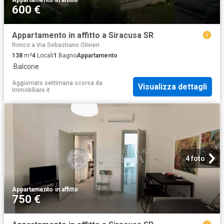
600 €
Appartamento in affitto a Siracusa SR
Ronco a Via Sebastiano Olivieri
138
m²
4
Locali
1
Bagno
Appartamento
·
Balcone
Aggiornato settimana scorsa
da
Visualizza dettagli
Immobiliare.it
4 foto
Appartamento
·
in affitto
750 €