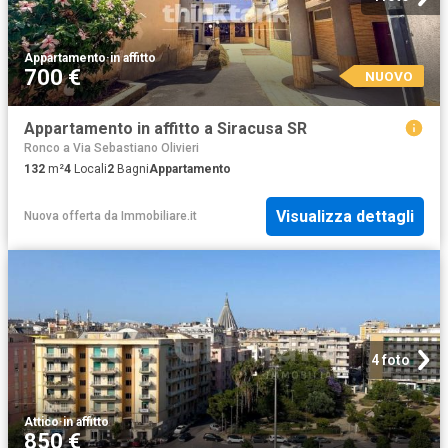
Appartamento
·
in affitto
700 €
NUOVO
Appartamento in affitto a Siracusa SR
Ronco a Via Sebastiano Olivieri
132
m²
4
Locali
2
Bagni
Appartamento
Visualizza dettagli
Nuova offerta
da
Immobiliare.it
4 foto
Attico
·
in affitto
850 €