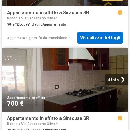
Appartamento in affitto a Siracusa SR
Ronco a Via Sebastiano Olivieri
50
m²
2
Locali
1
Bagno
Appartamento
Visualizza dettagli
Aggiornato 1 giorni fa
da
Immobiliare.it
4 foto
Appartamento
·
in affitto
700 €
Appartamento in affitto a Siracusa SR
Ronco a Via Sebastiano Olivieri
75
m²
3
Locali
1
Bagno
Appartamento