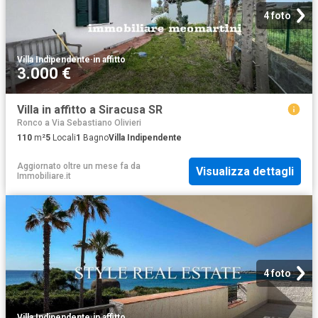
4 foto
Villa Indipendente
·
in affitto
3.000 €
Villa in affitto a Siracusa SR
Ronco a Via Sebastiano Olivieri
110
m²
5
Locali
1
Bagno
Villa Indipendente
Aggiornato oltre un mese fa
da
Visualizza dettagli
Immobiliare.it
4 foto
Villa Indipendente
·
in affitto