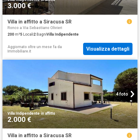
3.000 €
Villa in affitto a Siracusa SR
Ronco a Via Sebastiano Olivieri
200
m²
5
Locali
2
Bagni
Villa Indipendente
Aggiornato oltre un mese fa
da
Visualizza dettagli
Immobiliare.it
4 foto
Villa Indipendente
·
in affitto
2.000 €
Villa in affitto a Siracusa SR