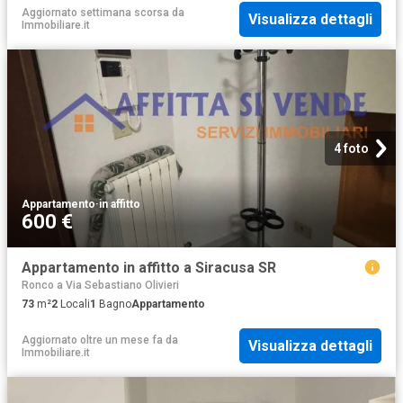
Aggiornato settimana scorsa
da
Visualizza dettagli
Immobiliare.it
4 foto
Appartamento
·
in affitto
600 €
Appartamento in affitto a Siracusa SR
Ronco a Via Sebastiano Olivieri
73
m²
2
Locali
1
Bagno
Appartamento
Aggiornato oltre un mese fa
da
Visualizza dettagli
Immobiliare.it