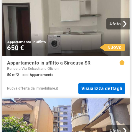
4 foto
Appartamento
·
in affitto
650 €
NUOVO
Appartamento in affitto a Siracusa SR
Ronco a Via Sebastiano Olivieri
50
m²
2
Locali
Appartamento
Visualizza dettagli
Nuova offerta
da
Immobiliare.it
4 foto