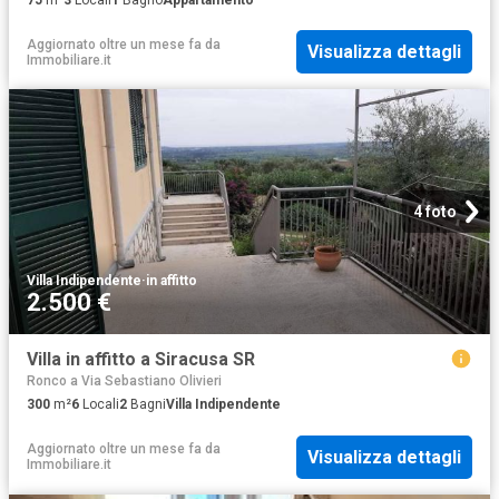
Aggiornato oltre un mese fa
da
Visualizza dettagli
Immobiliare.it
4 foto
Villa Indipendente
·
in affitto
2.500 €
Villa in affitto a Siracusa SR
Ronco a Via Sebastiano Olivieri
300
m²
6
Locali
2
Bagni
Villa Indipendente
Aggiornato oltre un mese fa
da
Visualizza dettagli
Immobiliare.it