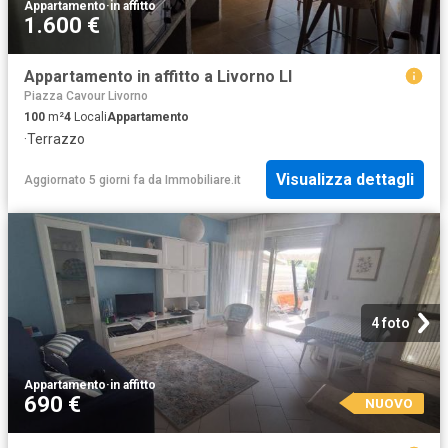
Appartamento
·
in affitto
1.600 €
Appartamento in affitto a Livorno LI
Piazza Cavour Livorno
100
m²
4
Locali
Appartamento
·
Terrazzo
Visualizza dettagli
Aggiornato 5 giorni fa
da
Immobiliare.it
4 foto
Appartamento
·
in affitto
690 €
NUOVO