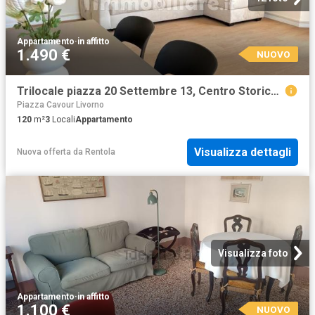
Appartamento
·
in affitto
1.490 €
NUOVO
Trilocale piazza 20 Settembre 13, Centro Storico, Forlì
Piazza Cavour Livorno
120
m²
3
Locali
Appartamento
Visualizza dettagli
Nuova offerta
da
Rentola
Visualizza foto
Appartamento
·
in affitto
1.100 €
NUOVO