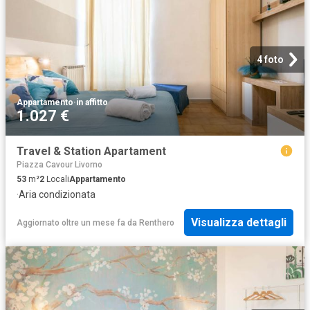
4 foto
Appartamento
·
in affitto
1.027 €
Travel & Station Apartament
Piazza Cavour Livorno
53
m²
2
Locali
Appartamento
·
Aria condizionata
Visualizza dettagli
Aggiornato oltre un mese fa
da
Renthero