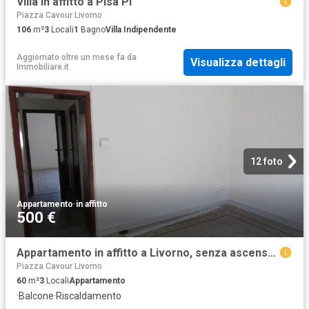
Villa in affitto a Pisa PI
Piazza Cavour Livorno
106
m²
3
Locali
1
Bagno
Villa Indipendente
Aggiornato oltre un mese fa
da
Visualizza dettagli
Immobiliare.it
12 foto
Appartamento
·
in affitto
500 €
Appartamento in affitto a Livorno, senza ascensore, balcone, studio TrovaCasa
Piazza Cavour Livorno
60
m²
3
Locali
Appartamento
·
Balcone
·
Riscaldamento