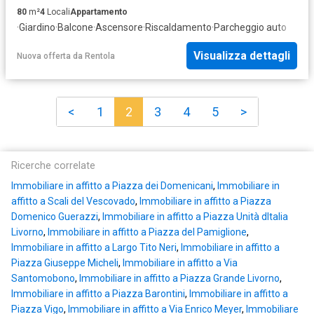
80
m²
4
Locali
Appartamento
·
Giardino
·
Balcone
·
Ascensore
·
Riscaldamento
·
Parcheggio auto
Visualizza dettagli
Nuova offerta
da
Rentola
<
1
2
3
4
5
>
Ricerche correlate
Immobiliare in affitto a Piazza dei Domenicani
,
Immobiliare in
affitto a Scali del Vescovado
,
Immobiliare in affitto a Piazza
Domenico Guerazzi
,
Immobiliare in affitto a Piazza Unità dItalia
Livorno
,
Immobiliare in affitto a Piazza del Pamiglione
,
Immobiliare in affitto a Largo Tito Neri
,
Immobiliare in affitto a
Piazza Giuseppe Micheli
,
Immobiliare in affitto a Via
Santomobono
,
Immobiliare in affitto a Piazza Grande Livorno
,
Immobiliare in affitto a Piazza Barontini
,
Immobiliare in affitto a
Piazza Vigo
,
Immobiliare in affitto a Via Enrico Meyer
,
Immobiliare