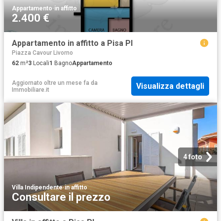
Appartamento
·
in affitto
2.400 €
Appartamento in affitto a Pisa PI
Piazza Cavour Livorno
62
m²
3
Locali
1
Bagno
Appartamento
Aggiornato oltre un mese fa
da
Visualizza dettagli
Immobiliare.it
4 foto
Villa Indipendente
·
in affitto
Consultare il prezzo