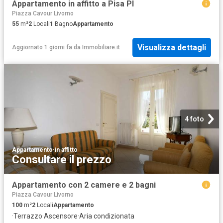
Appartamento in affitto a Pisa PI
Piazza Cavour Livorno
55
m²
2
Locali
1
Bagno
Appartamento
Visualizza dettagli
Aggiornato 1 giorni fa
da
Immobiliare.it
4 foto
Appartamento
·
in affitto
Consultare il prezzo
Appartamento con 2 camere e 2 bagni
Piazza Cavour Livorno
100
m²
2
Locali
Appartamento
·
Terrazzo
·
Ascensore
·
Aria condizionata