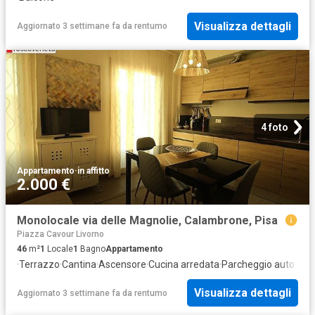
Visualizza dettagli
Aggiornato 3 settimane fa
da
rentumo
4 foto
Appartamento
·
in affitto
2.000 €
Monolocale via delle Magnolie, Calambrone, Pisa
Piazza Cavour Livorno
46
m²
1
Locale
1
Bagno
Appartamento
·
Terrazzo
·
Cantina
·
Ascensore
·
Cucina arredata
·
Parcheggio auto
Visualizza dettagli
Aggiornato 3 settimane fa
da
rentumo