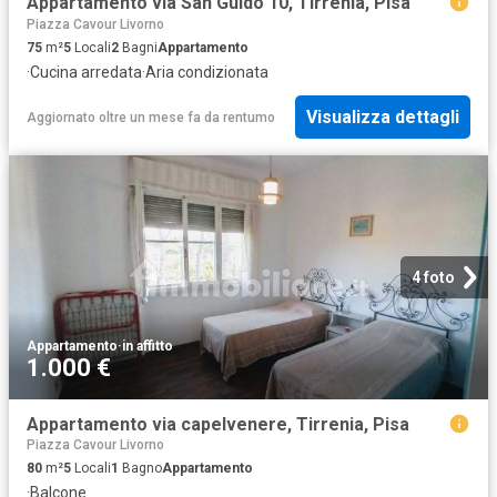
Appartamento via San Guido 10, Tirrenia, Pisa
Piazza Cavour Livorno
75
m²
5
Locali
2
Bagni
Appartamento
·
Cucina arredata
·
Aria condizionata
Visualizza dettagli
Aggiornato oltre un mese fa
da
rentumo
4 foto
Appartamento
·
in affitto
1.000 €
Appartamento via capelvenere, Tirrenia, Pisa
Piazza Cavour Livorno
80
m²
5
Locali
1
Bagno
Appartamento
·
Balcone