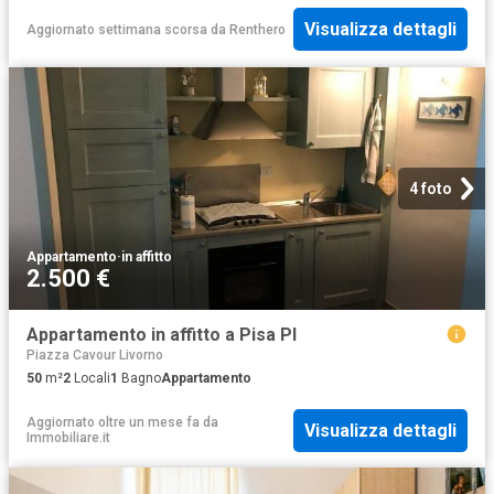
Visualizza dettagli
Aggiornato settimana scorsa
da
Renthero
4 foto
Appartamento
·
in affitto
2.500 €
Appartamento in affitto a Pisa PI
Piazza Cavour Livorno
50
m²
2
Locali
1
Bagno
Appartamento
Aggiornato oltre un mese fa
da
Visualizza dettagli
Immobiliare.it