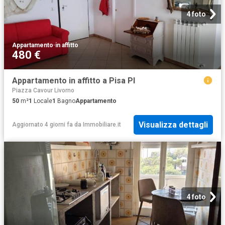
4 foto
Appartamento
·
in affitto
480 €
Appartamento in affitto a Pisa PI
Piazza Cavour Livorno
50
m²
1
Locale
1
Bagno
Appartamento
Visualizza dettagli
Aggiornato 4 giorni fa
da
Immobiliare.it
4 foto