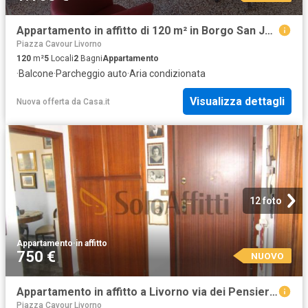
Appartamento in affitto di 120 m² in Borgo San Jacopo, 150
Piazza Cavour Livorno
120
m²
5
Locali
2
Bagni
Appartamento
·
Balcone
·
Parcheggio auto
·
Aria condizionata
Visualizza dettagli
Nuova offerta
da
Casa.it
12 foto
Appartamento
·
in affitto
750 €
NUOVO
Appartamento in affitto a Livorno via dei Pensieri, 5b, arredato, posto auto, ascensore TrovaCasa
Piazza Cavour Livorno