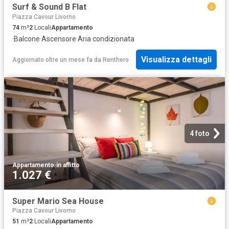
Surf & Sound B Flat
Piazza Cavour Livorno
74
m²
2
Locali
Appartamento
·
Balcone
·
Ascensore
·
Aria condizionata
Visualizza dettagli
Aggiornato oltre un mese fa
da
Renthero
4 foto
Appartamento
·
in affitto
1.027 €
Super Mario Sea House
Piazza Cavour Livorno
51
m²
2
Locali
Appartamento