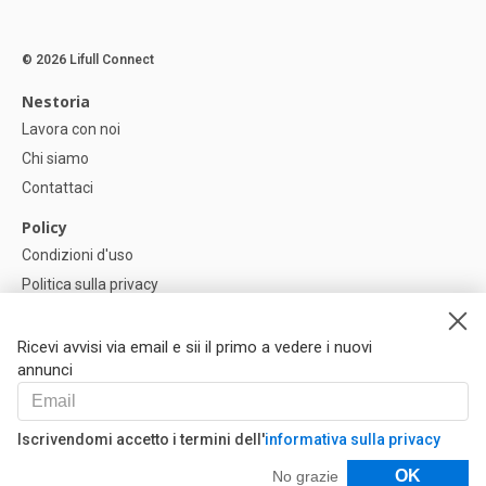
© 2026 Lifull Connect
Nestoria
Lavora con noi
Chi siamo
Contattaci
Policy
Condizioni d'uso
Politica sulla privacy
Política di Cookie
Impostazioni dei cookie
Ricevi avvisi via email e sii il primo a vedere i nuovi
annunci
Help
FAQ
Iscrivendomi accetto i termini dell'
informativa sulla privacy
I Nostri Partner
Filtri
OK
No grazie