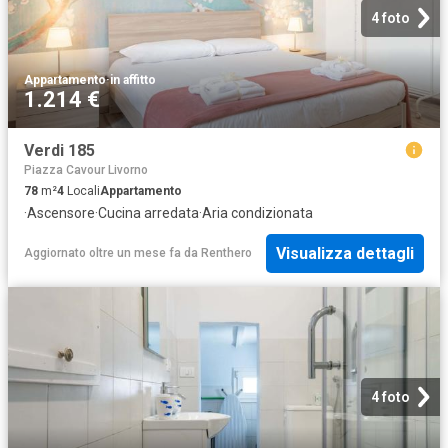
4 foto
Appartamento
·
in affitto
1.214 €
Verdi 185
Piazza Cavour Livorno
78
m²
4
Locali
Appartamento
·
Ascensore
·
Cucina arredata
·
Aria condizionata
Visualizza dettagli
Aggiornato oltre un mese fa
da
Renthero
4 foto