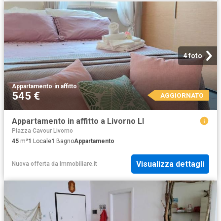
4 foto
Appartamento
·
in affitto
545 €
AGGIORNATO
Appartamento in affitto a Livorno LI
Piazza Cavour Livorno
45
m²
1
Locale
1
Bagno
Appartamento
Visualizza dettagli
Nuova offerta
da
Immobiliare.it