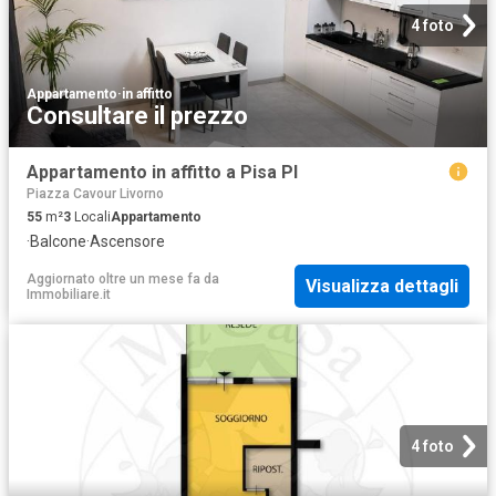
4 foto
Appartamento
·
in affitto
Consultare il prezzo
Appartamento in affitto a Pisa PI
Piazza Cavour Livorno
55
m²
3
Locali
Appartamento
·
Balcone
·
Ascensore
Aggiornato oltre un mese fa
da
Visualizza dettagli
Immobiliare.it
4 foto