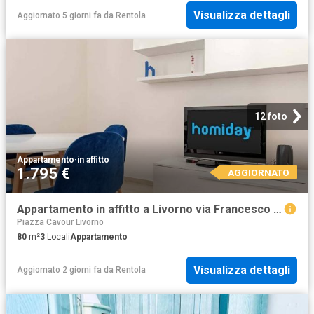
Visualizza dettagli
Aggiornato 5 giorni fa
da
Rentola
12 foto
Appartamento
·
in affitto
1.795 €
AGGIORNATO
Appartamento in affitto a Livorno via Francesco Mimbelli, arredato, travi a vista TrovaCasa
Piazza Cavour Livorno
80
m²
3
Locali
Appartamento
Visualizza dettagli
Aggiornato 2 giorni fa
da
Rentola