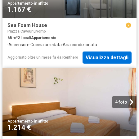
Appartamento
·
in affitto
1.167 €
Sea Foam House
Piazza Cavour Livorno
68
m²
2
Locali
Appartamento
·
Ascensore
·
Cucina arredata
·
Aria condizionata
Visualizza dettagli
Aggiornato oltre un mese fa
da
Renthero
4 foto
Appartamento
·
in affitto
1.214 €