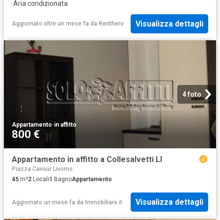
·
Aria condizionata
Visualizza dettagli
Aggiornato oltre un mese fa
da
Renthero
4 foto
Appartamento
·
in affitto
800 €
Appartamento in affitto a Collesalvetti LI
Piazza Cavour Livorno
45
m²
2
Locali
1
Bagno
Appartamento
Visualizza dettagli
Aggiornato un mese fa
da
Immobiliare.it