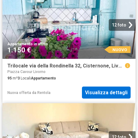
12 foto
Appartamento
·
in affitto
1.150 €
NUOVO
Trilocale via della Rondinella 32, Cisternone, Livorno
Piazza Cavour Livorno
95
m²
3
Locali
Appartamento
Visualizza dettagli
Nuova offerta
da
Rentola
12 foto