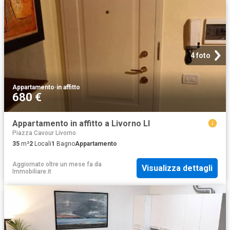
4 foto
Appartamento
·
in affitto
680 €
Appartamento in affitto a Livorno LI
Piazza Cavour Livorno
35
m²
2
Locali
1
Bagno
Appartamento
Aggiornato oltre un mese fa
da
Visualizza dettagli
Immobiliare.it