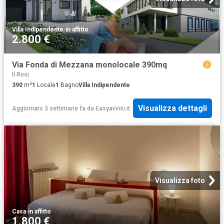
Villa Indipendente
·
in affitto
2.800 €
Via Fonda di Mezzana monolocale 390mq
Il Rosi
390
m²
1
Locale
1
Bagno
Villa Indipendente
Visualizza dettagli
Aggiornato 3 settimane fa
da
Easyavvisi.it
Visualizza foto
Casa
·
in affitto
1.800 €