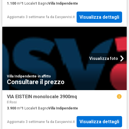
1.100
m²
1
Locale
1
Bagno
Villa Indipendente
Visualizza dettagli
Aggiornato 3 settimane fa
da
Easyavvisi.it
Visualizza foto
Villa Indipendente
·
in affitto
Consultare il prezzo
VIA EISTEIN monolocale 3900mq
Il Rosi
3.900
m²
1
Locale
1
Bagno
Villa Indipendente
Visualizza dettagli
Aggiornato 3 settimane fa
da
Easyavvisi.it