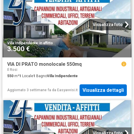
Visualizza foto
Villa Indipendente
·
in affitto
3.500 €
VIA DI PRATO monolocale 550mq
Il Rosi
550
m²
1
Locale
1
Bagno
Villa Indipendente
Visualizza dettagli
Aggiornato 3 settimane fa
da
Easyavvisi.it
Visualizza foto