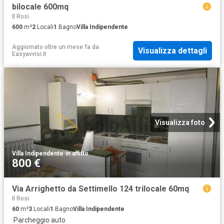
bilocale 600mq
Il Rosi
600
m²
2
Locali
1
Bagno
Villa Indipendente
Aggiornato oltre un mese fa
da
Visualizza dettagli
Easyavvisi.it
Visualizza foto
Villa Indipendente
·
in affitto
800 €
Via Arrighetto da Settimello 124 trilocale 60mq
Il Rosi
60
m²
3
Locali
1
Bagno
Villa Indipendente
·
Parcheggio auto