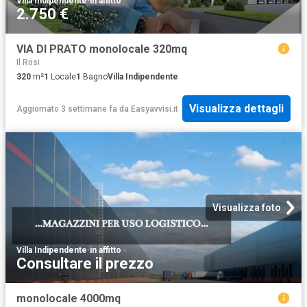
Villa Indipendente
·
in affitto
2.750 €
VIA DI PRATO monolocale 320mq
Il Rosi
320
m²
1
Locale
1
Bagno
Villa Indipendente
Visualizza dettagli
Aggiornato 3 settimane fa
da
Easyavvisi.it
Visualizza foto
Villa Indipendente
·
in affitto
Consultare il prezzo
monolocale 4000mq