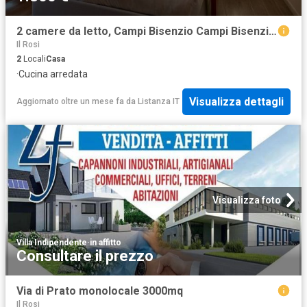
2 camere da letto, Campi Bisenzio Campi Bisenzio 50013 100231784
Il Rosi
2
Locali
Casa
·
Cucina arredata
Visualizza dettagli
Aggiornato oltre un mese fa
da
Listanza IT
Visualizza foto
Villa Indipendente
·
in affitto
Consultare il prezzo
Via di Prato monolocale 3000mq
Il Rosi