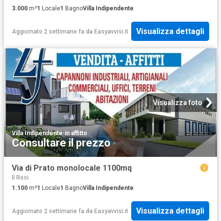
3.000
m²
1
Locale
1
Bagno
Villa Indipendente
Visualizza dettagli
Aggiornato 2 settimane fa
da
Easyavvisi.it
Visualizza foto
Villa Indipendente
·
in affitto
Consultare il prezzo
Via di Prato monolocale 1100mq
Il Rosi
1.100
m²
1
Locale
1
Bagno
Villa Indipendente
Visualizza dettagli
Aggiornato 2 settimane fa
da
Easyavvisi.it