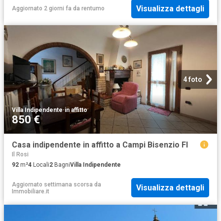
Visualizza dettagli
Aggiornato 2 giorni fa
da
rentumo
4 foto
Villa Indipendente
·
in affitto
850 €
Casa indipendente in affitto a Campi Bisenzio FI
Il Rosi
92
m²
4
Locali
2
Bagni
Villa Indipendente
Aggiornato settimana scorsa
da
Visualizza dettagli
Immobiliare.it