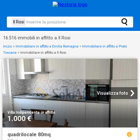
16.516 immobili in affitto a Il Rosi
Inizio
>
Immobiliare in affitto a Emilia Romagna
>
Immobiliare in affitto a Prato
Toscana
>
Immobiliare in affitto a Il Rosi
Visualizza foto
Villa Indipendente
·
in affitto
1.000 €
quadrilocale 80mq