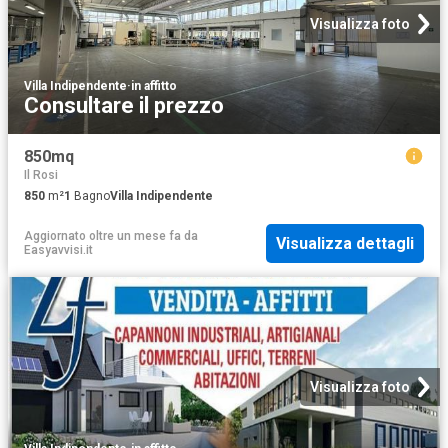
Visualizza foto
Villa Indipendente
·
in affitto
Consultare il prezzo
850mq
Il Rosi
850
m²
1
Bagno
Villa Indipendente
Aggiornato oltre un mese fa
da
Visualizza dettagli
Easyavvisi.it
Visualizza foto