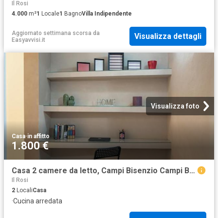
Il Rosi
4.000
m²
1
Locale
1
Bagno
Villa Indipendente
Aggiornato settimana scorsa
da
Visualizza dettagli
Easyavvisi.it
Visualizza foto
Casa
·
in affitto
1.800 €
Casa 2 camere da letto, Campi Bisenzio Campi Bisenzio 50013 ES100231784
Il Rosi
2
Locali
Casa
·
Cucina arredata