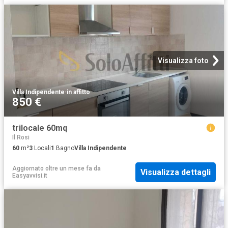
Visualizza foto
Villa Indipendente
·
in affitto
850 €
trilocale 60mq
Il Rosi
60
m²
3
Locali
1
Bagno
Villa Indipendente
Aggiornato oltre un mese fa
da
Visualizza dettagli
Easyavvisi.it