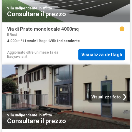
Villa Indipendente
·
in affitto
Consultare il prezzo
Via di Prato monolocale 4000mq
Il Rosi
4.000
m²
1
Locale
1
Bagno
Villa Indipendente
Aggiornato oltre un mese fa
da
Visualizza dettagli
Easyavvisi.it
Visualizza foto
Villa Indipendente
·
in affitto
Consultare il prezzo