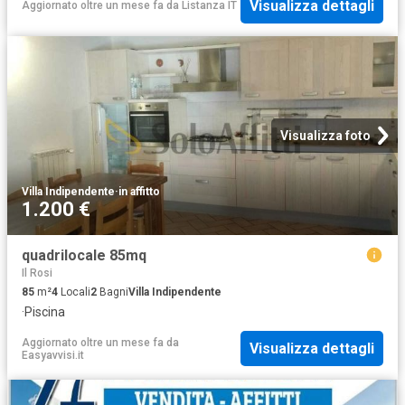
Visualizza dettagli
Aggiornato oltre un mese fa
da
Listanza IT
Visualizza foto
Villa Indipendente
·
in affitto
1.200 €
quadrilocale 85mq
Il Rosi
85
m²
4
Locali
2
Bagni
Villa Indipendente
·
Piscina
Aggiornato oltre un mese fa
da
Visualizza dettagli
Easyavvisi.it