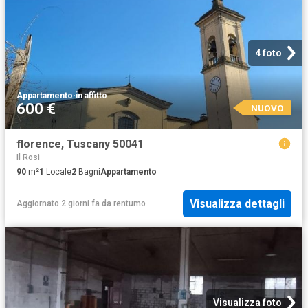
4 foto
Appartamento
·
in affitto
600 €
NUOVO
florence, Tuscany 50041
Il Rosi
90
m²
1
Locale
2
Bagni
Appartamento
Visualizza dettagli
Aggiornato 2 giorni fa
da
rentumo
Visualizza foto