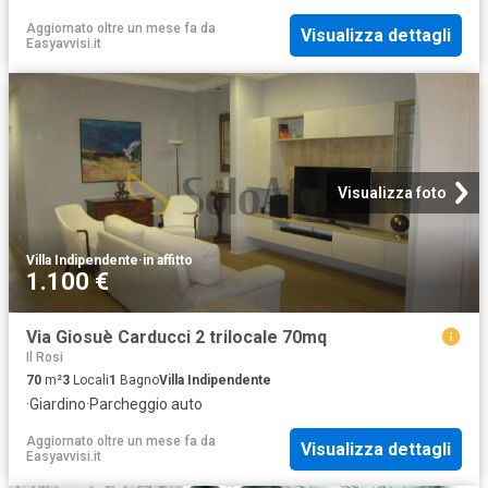
Aggiornato oltre un mese fa
da
Visualizza dettagli
Easyavvisi.it
Visualizza foto
Villa Indipendente
·
in affitto
1.100 €
Via Giosuè Carducci 2 trilocale 70mq
Il Rosi
70
m²
3
Locali
1
Bagno
Villa Indipendente
·
Giardino
·
Parcheggio auto
Aggiornato oltre un mese fa
da
Visualizza dettagli
Easyavvisi.it