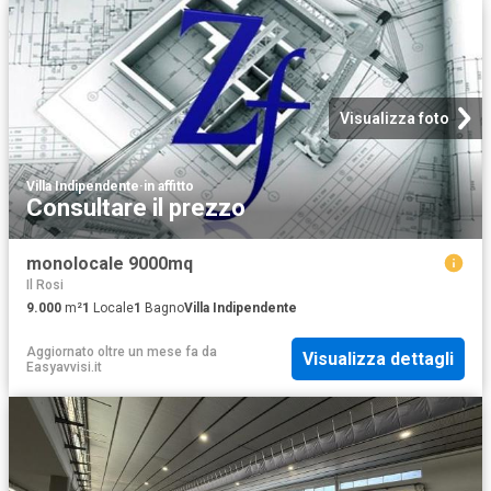
Visualizza foto
Villa Indipendente
·
in affitto
Consultare il prezzo
monolocale 9000mq
Il Rosi
9.000
m²
1
Locale
1
Bagno
Villa Indipendente
Aggiornato oltre un mese fa
da
Visualizza dettagli
Easyavvisi.it