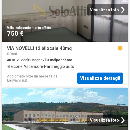
Visualizza foto
Villa Indipendente
·
in affitto
750 €
VIA NOVELLI 12 bilocale 40mq
Il Rosi
40
m²
2
Locali
1
Bagno
Villa Indipendente
·
Balcone
·
Ascensore
·
Parcheggio auto
Aggiornato oltre un mese fa
da
Visualizza dettagli
Easyavvisi.it
Visualizza foto