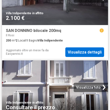
Villa Indipendente
·
in affitto
2.100 €
SAN DONNINO bilocale 200mq
Il Rosi
200
m²
2
Locali
1
Bagno
Villa Indipendente
Aggiornato oltre un mese fa
da
Visualizza dettagli
Easyavvisi.it
Visualizza foto
Villa Indipendente
·
in affitto
Consultare il prezzo