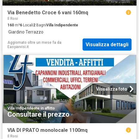
Via Benedetto Croce 6 vani 160mq
Il Rosi
160
m²
6
Locali
2
Bagni
Villa Indipendente
·
Giardino
·
Terrazzo
Aggiornato oltre un mese fa
da
Visualizza dettagli
Easyavvisi.it
Visualizza foto
Villa Indipendente
·
in affitto
Consultare il prezzo
VIA DI PRATO monolocale 1100mq
Il Rosi