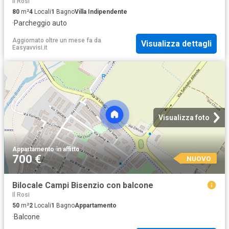
Il Rosi
80
m²
4
Locali
1
Bagno
Villa Indipendente
·
Parcheggio auto
Aggiornato oltre un mese fa
da
Visualizza dettagli
Easyavvisi.it
Visualizza foto
Appartamento
·
in affitto
700 €
NUOVO
Bilocale Campi Bisenzio con balcone
Il Rosi
50
m²
2
Locali
1
Bagno
Appartamento
·
Balcone