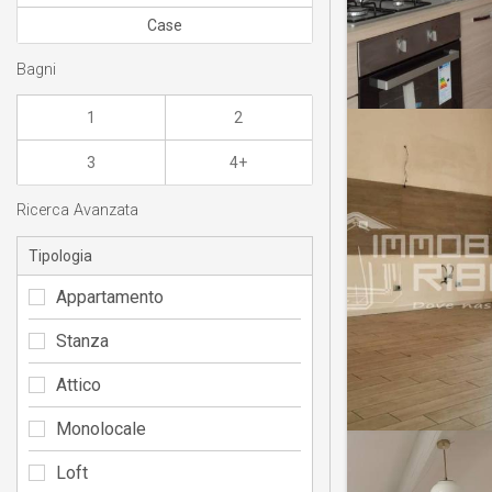
Case
Bagni
1
2
3
4+
Ricerca Avanzata
Tipologia
Appartamento
Stanza
Attico
Monolocale
Loft