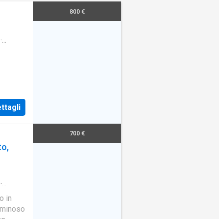
800 €
·
ttagli
700 €
to,
·
o in
luminoso