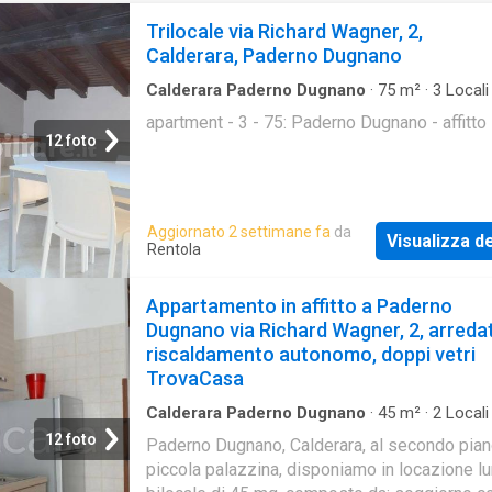
Trilocale via Richard Wagner, 2,
Calderara, Paderno Dugnano
Calderara Paderno Dugnano
·
75
m²
·
3
Locali
Appartamento
apartment - 3 - 75: Paderno Dugnano - affitto
12 foto
Aggiornato 2 settimane fa
da
Visualizza de
Rentola
Appartamento in affitto a Paderno
Dugnano via Richard Wagner, 2, arreda
riscaldamento autonomo, doppi vetri
TrovaCasa
Calderara Paderno Dugnano
·
45
m²
·
2
Locali
Appartamento
·
Balcone
·
Riscaldamento
12 foto
Paderno Dugnano, Calderara, al secondo pian
piccola palazzina, disponiamo in locazione 