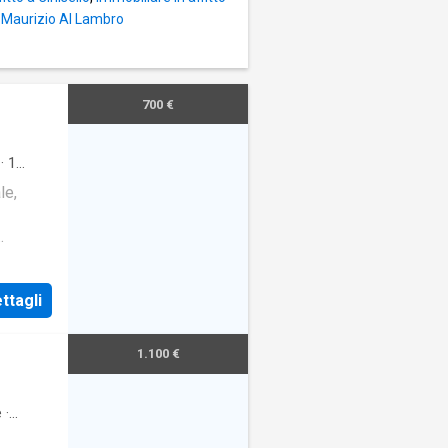
n Maurizio Al Lambro
700 €
·
1
le,
 di
ente
ttagli
alcone
da un
1.100 €
nuovo
e
·