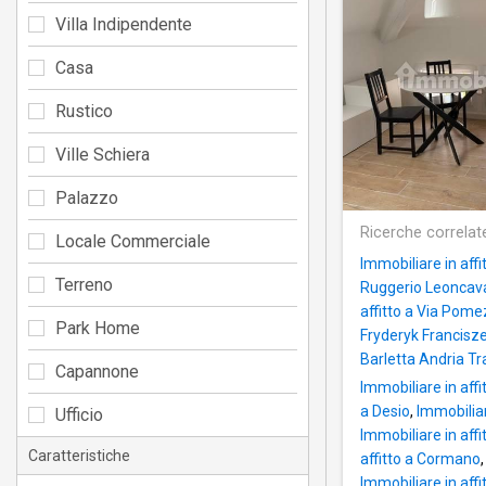
Villa Indipendente
Casa
Rustico
Ville Schiera
Palazzo
Ricerche correlat
Locale Commerciale
Immobiliare in af
Terreno
Ruggerio Leoncava
affitto a Via Pome
Park Home
Fryderyk Francisz
Barletta Andria Tr
Capannone
Immobiliare in affi
a Desio
,
Immobiliar
Ufficio
Immobiliare in aff
Caratteristiche
affitto a Cormano
Immobiliare in affi