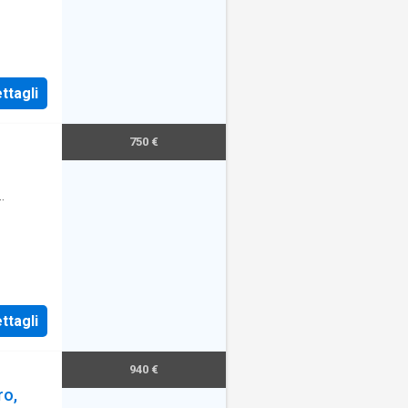
ttagli
750 €
ttagli
940 €
ro,