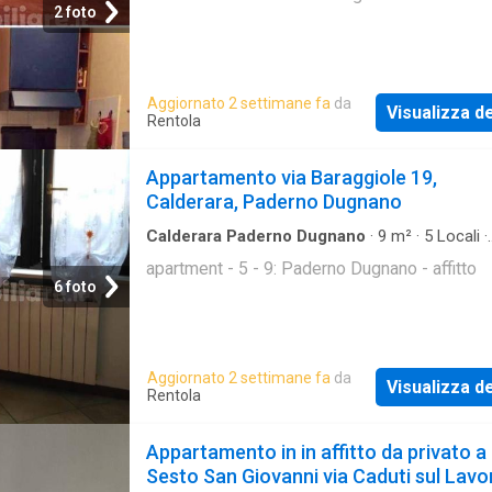
2 foto
Aggiornato 2 settimane fa
da
Visualizza de
Rentola
Appartamento via Baraggiole 19,
Calderara, Paderno Dugnano
Calderara Paderno Dugnano
·
9
m²
·
5
Locali
·
Appartamento
apartment - 5 - 9: Paderno Dugnano - affitto
6 foto
Aggiornato 2 settimane fa
da
Visualizza de
Rentola
Appartamento in in affitto da privato a
Sesto San Giovanni via Caduti sul Lavo