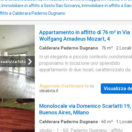
,
Immobiliare in affitto a Sesto San Giovanni
,
Immobiliare in affitto a Sa
ffitto a Calderara Paderno Dugnano
Appartamento in affitto di 76 m² in Via
Wolfgang Amadeus Mozart, 4
Calderara Paderno Dugnano
·
76
m²
·
2
Locali
Bagno
·
Appartamento
·
Balcone
In un elegante e piccolo contesto condominia
isualizza foto
proponiamo in locazione uno splendido
appartamento di due locali, caratterizzato da
ambienti ampi, luminosi e rifiniti con materiali
qualità. L'immobile si compone di un accogli
Aggiornato 0 settimane fa
da
Visualizza de
ingresso che conduce all'ampio soggiorno,
idealista.it
particolarmente luminoso e con accesso al b
semi-perimetrale. La zona notte è composta 
Monolocale via Domenico Scarlatti 19,
comodo disimpegno, una spaziosa camera
Buenos Aires, Milano
matrimoniale, antibagno e bagno arredato a 
con box doccia
Calderara Paderno Dugnano
·
60
m²
·
1
Local
Appartamento
studio - 1 - 60: Paderno Dugnano - affitto