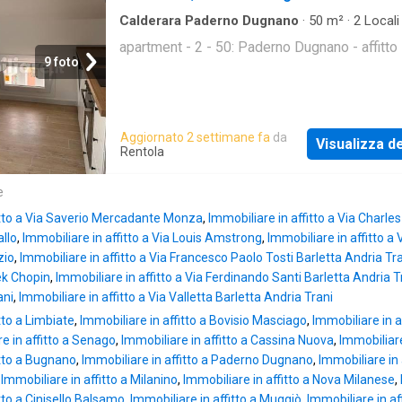
matrimoniale, antibagno e bagno arredato a 
con box doccia. Completa la proprietà un prat
Calderara Paderno Dugnano
·
50
m²
·
2
Locali
Appartamento
posto auto coperto. L'appartamento è
apartment - 2 - 50: Paderno Dugnano - affitto
completamente nuovo, dotato di tutti i comfor
9 foto
ultima generazione: riscaldamento a pavimen
cronotermostati indipendenti per ogni ambient
condizionata con pompa di calore, tapparelle
Aggiornato 2 settimane fa
da
elettriche, videocitofono, arredo bagno e
Visualizza de
Rentola
predisposizione per l'impianto d'allarme. La
soluzione si distingue per l'elevato comfort
e
abitativo, l'efficienza energetica e l'eleganza 
contesto, curato e signorile, ideale per chi d
fitto a Via Saverio Mercadante Monza
,
Immobiliare in affitto a Via Charl
vivere in un amb
llo
,
Immobiliare in affitto a Via Louis Amstrong
,
Immobiliare in affitto a
zio
,
Immobiliare in affitto a Via Francesco Paolo Tosti Barletta Andria Tr
ek Chopin
,
Immobiliare in affitto a Via Ferdinando Santi Barletta Andria T
ani
,
Immobiliare in affitto a Via Valletta Barletta Andria Trani
tto a Limbiate
,
Immobiliare in affitto a Bovisio Masciago
,
Immobiliare in a
e in affitto a Senago
,
Immobiliare in affitto a Cassina Nuova
,
Immobiliare
itto a Bugnano
,
Immobiliare in affitto a Paderno Dugnano
,
Immobiliare in 
,
Immobiliare in affitto a Milanino
,
Immobiliare in affitto a Nova Milanese
,
tto a Cinisello Balsamo
,
Immobiliare in affitto a Muggiò
,
Immobiliare in aff