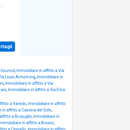
nuovo
ico
·
t di
to con
e, aria
ttagli
del
esidera
es Gounod
,
Immobiliare in affitto a Via
 Via Louis Armstrong
,
Immobiliare in
ani
,
Immobiliare in affitto a Via
rani
,
Immobiliare in affitto a Via Erba
ffitto a Varedo
,
Immobiliare in affitto
 in affitto a Cascina del Sole
,
affitto a Brusuglio
,
Immobiliare in
Immobiliare in affitto a Bresso
,
itto a Cinisello
,
Immobiliare in affitto